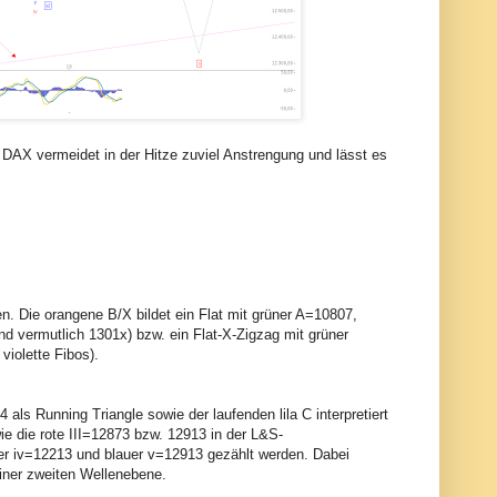
DAX vermeidet in der Hitze zuviel Anstrengung und lässt es
n. Die orangene B/X bildet ein Flat mit grüner A=10807,
d vermutlich 1301x) bzw. ein Flat-X-Zigzag mit grüner
iolette Fibos).
 als Running Triangle sowie der laufenden lila C interpretiert
wie die rote III=12873 bzw. 12913 in der L&S-
uer iv=12213 und blauer v=12913 gezählt werden. Dabei
 einer zweiten Wellenebene.