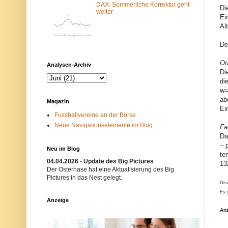
DAX: Sommerliche Korrektur geht
m
N
Di
weiter
-
e
Ei
F
t
Al
i
z
l
w
t
e
De
e
r
r
k
b
i
Or
Analysen-Archiv
l
s
Di
o
t
di
c
n
w=
k
i
i
c
ab
Magazin
e
h
Ei
r
t
Fussballvereine an der Börse
t
e
Neue Navigationselemente im Blog
.
r
Fa
E
w
Da
i
ü
– 
n
n
Neu im Blog
te
m
s
04.04.2026 - Update des Big Pictures
ö
c
13
g
h
Der Osterhase hat eine Aktualisierung des Big
l
t
Pictures in das Nest gelegt.
i
.
Dis
c
B
Es 
h
i
Anzeige
e
t
An
r
t
G
e
r
v