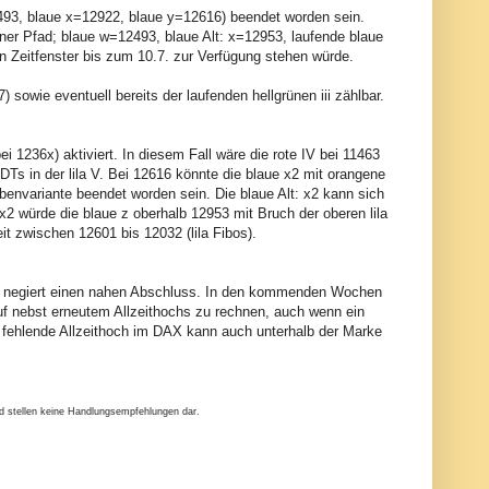
2493, blaue x=12922, blaue y=12616) beendet worden sein.
grüner Pfad; blaue w=12493, blaue Alt: x=12953, laufende blaue
in Zeitfenster bis zum 10.7. zur Verfügung stehen würde.
7) sowie eventuell bereits der laufenden hellgrünen iii zählbar.
i 1236x) aktiviert. In diesem Fall wäre die rote IV bei 11463
EDTs in der lila V. Bei 12616 könnte die blaue x2 mit orangene
nvariante beendet worden sein. Die blaue Alt: x2 kann sich
2 würde die blaue z oberhalb 12953 mit Bruch der oberen lila
eit zwischen 12601 bis 12032 (lila Fibos).
nie negiert einen nahen Abschluss. In den kommenden Wochen
f nebst erneutem Allzeithochs zu rechnen, auch wenn ein
 fehlende Allzeithoch im DAX kann auch unterhalb der Marke
nd stellen keine Handlungsempfehlungen dar.