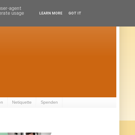
 user-agent
nerate usage
LEARN MORE
GOT IT
en
Netiquette
Spenden