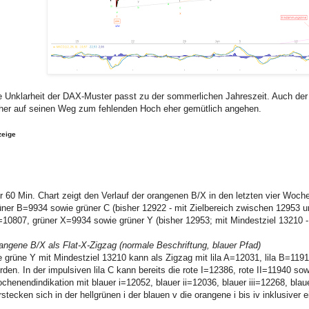
e Unklarheit der DAX-Muster passt zu der sommerlichen Jahreszeit. Auch der 
her auf seinen Weg zum fehlenden Hoch eher gemütlich angehen.
zeige
r 60 Min. Chart zeigt den Verlauf der orangenen B/X in den letzten vier Woche
üner B=9934 sowie grüner C (bisher 12922 - mit Zielbereich zwischen 12953 un
10807, grüner X=9934 sowie grüner Y (bisher 12953; mit Mindestziel 13210 - v
angene B/X als Flat-X-Zigzag (normale Beschriftung, blauer Pfad)
e grüne Y mit Mindestziel 13210 kann als Zigzag mit lila A=12031, lila B=11914
rden. In der impulsiven lila C kann bereits die rote I=12386, rote II=11940 so
chenendindikation mit blauer i=12052, blauer ii=12036, blauer iii=12268, bla
rstecken sich in der hellgrünen i der blauen v die orangene i bis iv inklusiver