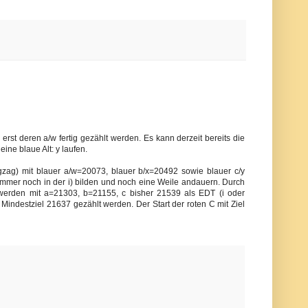
rst deren a/w fertig gezählt werden. Es kann derzeit bereits die
eine blaue Alt: y laufen.
Zigzag) mit blauer a/w=20073, blauer b/x=20492 sowie blauer c/y
h immer noch in der i) bilden und noch eine Weile andauern. Durch
 werden mit a=21303, b=21155, c bisher 21539 als EDT (i oder
Mindestziel 21637 gezählt werden. Der Start der roten C mit Ziel