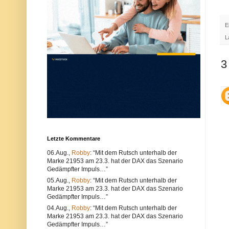
u
e
n
r
d
w
E
k
e
ö
n
L
n
d
n
e
e
n
3
n
S
s
i
o
e
w
e
o
i
h
n
l
e
t
n
e
a
c
n
h
d
Letzte Kommentare
n
e
i
r
06.Aug.,
Robby
: “Mit dem Rutsch unterhalb der
s
e
Marke 21953 am 23.3. hat der DAX das Szenario
c
n
Gedämpfter Impuls…”
h
B
e
r
05.Aug.,
Robby
: “Mit dem Rutsch unterhalb der
P
o
Marke 21953 am 23.3. hat der DAX das Szenario
r
w
Gedämpfter Impuls…”
o
s
b
e
04.Aug.,
Robby
: “Mit dem Rutsch unterhalb der
l
r
Marke 21953 am 23.3. hat der DAX das Szenario
e
.
Gedämpfter Impuls…”
m
A