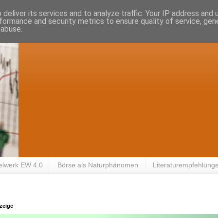
deliver its services and to analyze traffic. Your IP address and
formance and security metrics to ensure quality of service, ge
 abuse.
elwerk EW 4.0
Börse als Naturphänomen
Literaturempfehlung
zeige