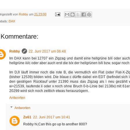
ingestellt von
Robby
um
21:23:00
abels:
DAX
 Kommentare:
Robby
22. Juni 2017 um 06:48
Im DAX kann bei 12707 ein Zigzag und damit eine hellgrüne b/ii oder auch e
hellgrüne iii/c oder aber auch erst die b/x der hellgrünen b/ii bzw. sogar noch 
Im DJI läuft immer noch die rote B, die vermutlich ein Flat (oder Flat-X-
(bisher 12539) bilden wird. Die blaue c dürfte dabei ein EDT (befindet sic
den gestrigen Rücklauf unter 21390 muss das Zigzag als i neu gezählt
w=21539, laufende ii oder x noch ohne Bruch 0-b-Linie bei 2138x) mit 61er 
20299 wird sich noch zeitlich etwas herauszögern.
Antworten
Antworten
Zs61
22. Juni 2017 um 10:41
Robby hi,Can this go up to another 800?