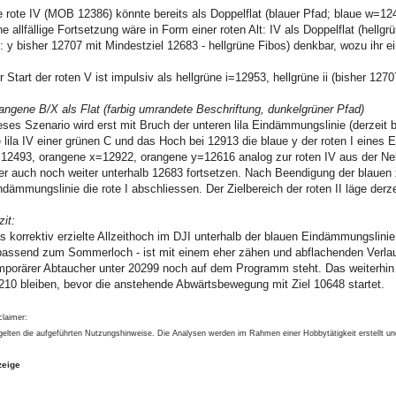
e rote IV (MOB 12386) könnte bereits als Doppelflat (blauer Pfad; blaue w=1
ne allfällige Fortsetzung wäre in Form einer roten Alt: IV als Doppelflat (hell
t: y bisher 12707 mit Mindestziel 12683 - hellgrüne Fibos) denkbar, wozu ihr e
r Start der roten V ist impulsiv als hellgrüne i=12953, hellgrüne ii (bisher 1270
angene B/X als Flat (farbig umrandete Beschriftung, dunkelgrüner Pfad)
eses Szenario wird erst mit Bruch der unteren lila Eindämmungslinie (derzeit be
e lila IV einer grünen C und das Hoch bei 12913 die blaue y der roten I eines 
12493, orangene x=12922, orangene y=12616 analog zur roten IV aus der Nebe
er auch noch weiter unterhalb 12683 fortsetzen. Nach Beendigung der blauen x
ndämmungslinie die rote I abschliessen. Der Zielbereich der roten II läge derz
zit:
s korrektiv erzielte Allzeithoch im DJI unterhalb der blauen Eindämmungsli
passend zum Sommerloch - ist mit einem eher zähen und abflachenden Verlau
mporärer Abtaucher unter 20299 noch auf dem Programm steht. Das weiterhin
210 bleiben, bevor die anstehende Abwärtsbewegung mit Ziel 10648 startet.
claimer:
gelten die aufgeführten Nutzungshinweise. Die Analysen werden im Rahmen einer Hobbytätigkeit erstellt u
zeige