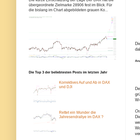
b
b
übergeordnete Zielmarke 28906 fest im Blick. Für
b
b
die bislang im Chart abgebildeten grauen Ko...
y
y
s
s
-
-
e
e
l
l
l
l
i
i
o
o
Di
t
t
da
t
t
w
w
e
e
An
l
l
l
l
Die Top 3 der beliebtesten Posts im letzten Jahr
e
e
n
n
.
.
Korrektives Auf und Ab in DAX
d
d
und DJI
De
e
e
gr
w
ü
u
b
W=
r
e
d
r
Or
e
d
Rettet ein Wunder die
Di
v
a
Jahresendrallye im DAX ?
o
s
we
m
T
Wo
S
o
ve
p
r
a
-