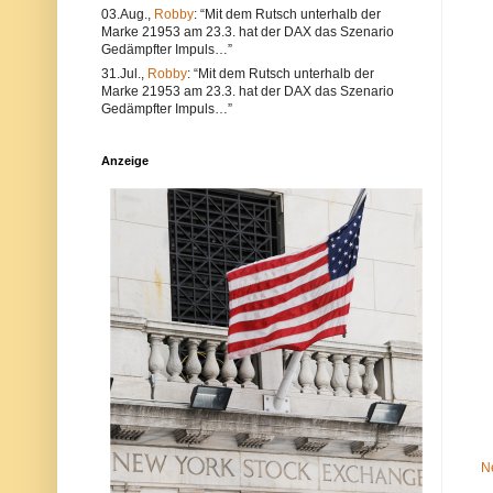
e
l
03.Aug.,
Robby
: “Mit dem Rutsch unterhalb der
a
t
Marke 21953 am 23.3. hat der DAX das Szenario
l
e
Gedämpfter Impuls…”
s
r
a
n
31.Jul.,
Robby
: “Mit dem Rutsch unterhalb der
u
a
Marke 21953 am 23.3. hat der DAX das Szenario
c
t
Gedämpfter Impuls…”
h
i
V
v
e
s
Anzeige
r
i
s
n
t
d
ö
d
s
i
s
e
e
P
g
o
e
s
g
t
e
a
n
u
d
c
i
h
e
a
N
u
e
f
t
d
i
e
q
r
N
u
P
e
l