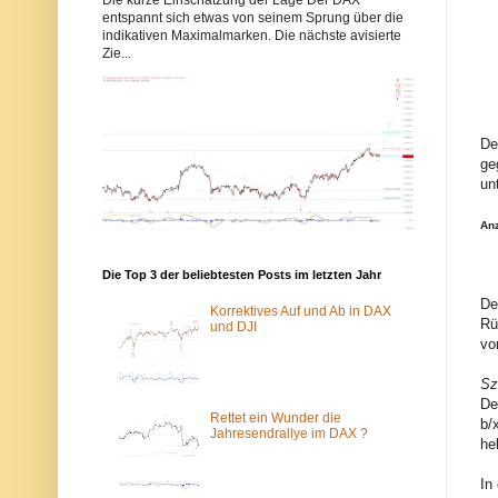
b
b
entspannt sich etwas von seinem Sprung über die
b
b
indikativen Maximalmarken. Die nächste avisierte
y
y
Zie...
s
s
-
-
e
e
l
l
l
l
i
i
De
o
o
ge
t
t
t
t
un
w
w
e
e
An
l
l
l
l
e
e
n
n
Die Top 3 der beliebtesten Posts im letzten Jahr
.
.
De
d
d
Korrektives Auf und Ab in DAX
e
e
Rü
und DJI
w
ü
vo
u
b
r
e
Sz
d
r
e
d
De
v
a
Rettet ein Wunder die
b/
o
s
Jahresendrallye im DAX ?
he
m
T
S
o
p
r
In
a
-