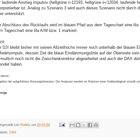
r laufende Anstieg impulsiv (hellgrüne i=12193, hellgrüne ii=12034, laufende hel
terpretierbar ist. Analog zu Szenario 3 wird auch dieses Szenario nicht durch d
nie unterstützt.
r Abschluss des Rücklaufs wird im blauen Pfad aus dem Tageschart eine lila B
m Tageschart eine lila A/W bzw. 1 markiert.
zit:
r DJI bleibt bisher mit seinen Allzeithochs immer noch unterhalb der blauen 
fwärtsimpuls, dessen Ziel die blaue Eindämmungslinie auf der Oberseite sei
rmutlich noch nicht die Zwischenkorrektur abgearbeitet und auch der DAX dürf
endet haben.
claimer:
gelten die aufgeführten Nutzungshinweise. Die Analysen werden im Rahmen einer Hobbytätigkeit erstellt u
zeige
ingestellt von
Robby
um
20:41:00
abels:
DAX