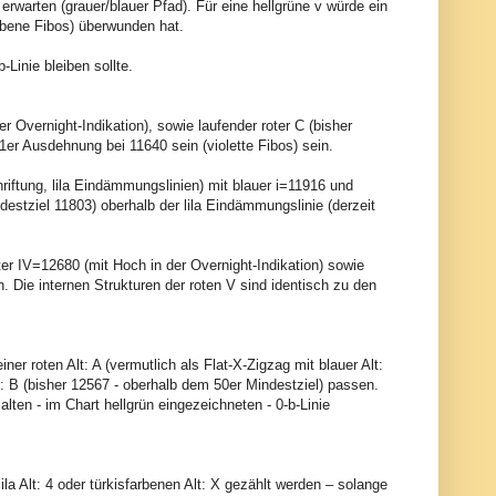
rwarten (grauer/blauer Pfad). Für eine hellgrüne v würde ein
rbene Fibos) überwunden hat.
Linie bleiben sollte.
r Overnight-Indikation), sowie laufender roter C (bisher
1er Ausdehnung bei 11640 sein (violette Fibos) sein.
hriftung, lila Eindämmungslinien) mit blauer i=11916 und
ndestziel 11803) oberhalb der lila Eindämmungslinie (derzeit
oter IV=12680 (mit Hoch in der Overnight-Indikation) sowie
. Die internen Strukturen der roten V sind identisch zu den
r roten Alt: A (vermutlich als Flat-X-Zigzag mit blauer Alt:
t: B (bisher 12567 - oberhalb dem 50er Mindestziel) passen.
lten - im Chart hellgrün eingezeichneten - 0-b-Linie
lila Alt: 4 oder türkisfarbenen Alt: X gezählt werden – solange