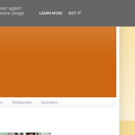
 user-agent
nerate usage
LEARN MORE
GOT IT
en
Netiquette
Spenden