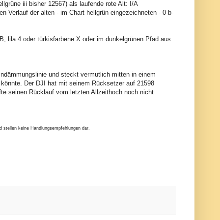
lgrüne iii bisher 12567) als laufende rote Alt: I/A
en Verlauf der alten - im Chart hellgrün eingezeichneten - 0-b-
, lila 4 oder türkisfarbene X oder im dunkelgrünen Pfad aus
Eindämmungslinie und steckt vermutlich mitten in einem
n könnte. Der DJI hat mit seinem Rücksetzer auf 21598
te seinen Rücklauf vom letzten Allzeithoch noch nicht
nd stellen keine Handlungsempfehlungen dar.