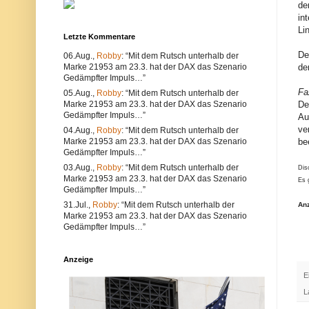
de
u
e
n
r
in
d
w
Li
k
e
Letzte Kommentare
ö
n
De
n
d
06.Aug.,
Robby
: “Mit dem Rutsch unterhalb der
n
e
Marke 21953 am 23.3. hat der DAX das Szenario
de
e
n
Gedämpfter Impuls…”
n
S
Fa
05.Aug.,
Robby
: “Mit dem Rutsch unterhalb der
s
i
o
e
Marke 21953 am 23.3. hat der DAX das Szenario
De
w
e
Gedämpfter Impuls…”
Au
o
i
ve
04.Aug.,
Robby
: “Mit dem Rutsch unterhalb der
h
n
Marke 21953 am 23.3. hat der DAX das Szenario
be
l
e
t
n
Gedämpfter Impuls…”
e
a
03.Aug.,
Robby
: “Mit dem Rutsch unterhalb der
Dis
c
n
Marke 21953 am 23.3. hat der DAX das Szenario
h
d
Es 
Gedämpfter Impuls…”
n
e
i
r
31.Jul.,
Robby
: “Mit dem Rutsch unterhalb der
An
s
e
Marke 21953 am 23.3. hat der DAX das Szenario
c
n
Gedämpfter Impuls…”
h
B
e
r
P
o
r
w
Anzeige
o
s
E
b
e
l
r
L
e
.
m
A