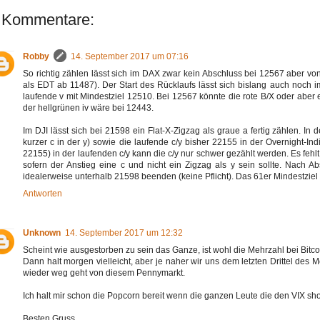
 Kommentare:
Robby
14. September 2017 um 07:16
So richtig zählen lässt sich im DAX zwar kein Abschluss bei 12567 aber von d
als EDT ab 11487). Der Start des Rücklaufs lässt sich bislang auch noch i
laufende v mit Mindestziel 12510. Bei 12567 könnte die rote B/X oder aber 
der hellgrünen iv wäre bei 12443.
Im DJI lässt sich bei 21598 ein Flat-X-Zigzag als graue a fertig zählen. I
kurzer c in der y) sowie die laufende c/y bisher 22155 in der Overnight-In
22155) in der laufenden c/y kann die c/y nur schwer gezählt werden. Es fehl
sofern der Anstieg eine c und nicht ein Zigzag als y sein sollte. Nach Ab
idealerweise unterhalb 21598 beenden (keine Pflicht). Das 61er Mindestziel
Antworten
Unknown
14. September 2017 um 12:32
Scheint wie ausgestorben zu sein das Ganze, ist wohl die Mehrzahl bei Bitc
Dann halt morgen vielleicht, aber je naher wir uns dem letzten Drittel de
wieder weg geht von diesem Pennymarkt.
Ich halt mir schon die Popcorn bereit wenn die ganzen Leute die den VIX sho
Besten Gruss