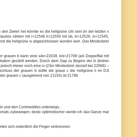
en Zielen her könnte es die hellgrüne c/iii sein (in der letzten v
mpulsiv zählen mit i=12546 ii=12550 mit üb, iii=12526, iv=12545,
erst die hellgrüne iv abgeschlossen worden sein. Das Mindestziel
n der grauen b kann eine a/w=22038, b/x=21708 (als Doppelflat mit
dikation gezählt werden. Durch dem Gap zu Beginn der iii (bisher
t jedoch immer noch eine iv (23er Mindestziel derzeit bei 22066) –
schluss der grauen b sollte die graue c die hellgrüne ii im DJI
 der grauen c (ausgehend von 21155) ist 21796.
oin und den Commodities unterwegs...
s Monats zubewegen, desto optimistischer werde ich das Ganze mal
rten sich ordentlich die Finger verbrennen.