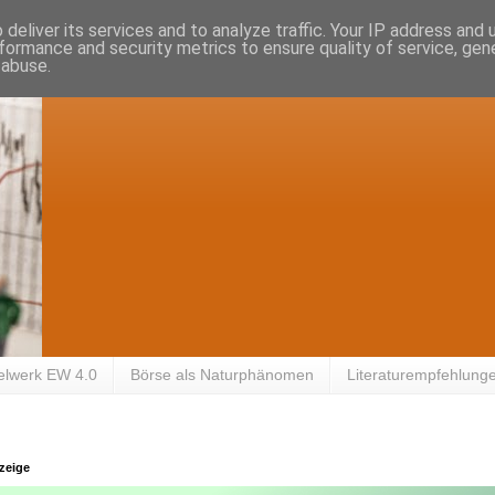
deliver its services and to analyze traffic. Your IP address and
formance and security metrics to ensure quality of service, ge
 abuse.
elwerk EW 4.0
Börse als Naturphänomen
Literaturempfehlung
zeige