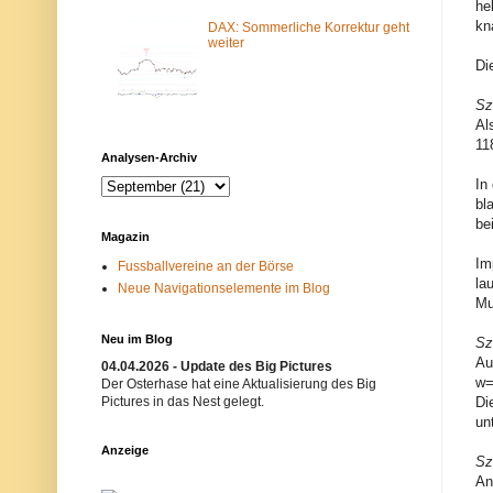
he
m
N
kn
-
e
DAX: Sommerliche Korrektur geht
F
t
weiter
i
z
Di
l
w
t
e
e
r
Sz
r
k
Al
b
i
11
l
s
Analysen-Archiv
o
t
c
n
In
k
i
bl
i
c
be
e
h
Magazin
r
t
t
e
Im
Fussballvereine an der Börse
.
r
la
Neue Navigationselemente im Blog
E
w
Mu
i
ü
n
n
m
s
Neu im Blog
Sz
ö
c
Au
g
h
04.04.2026 - Update des Big Pictures
l
t
w=
Der Osterhase hat eine Aktualisierung des Big
i
.
Pictures in das Nest gelegt.
Di
c
B
un
h
i
e
t
Anzeige
r
t
Sz
G
e
An
r
v