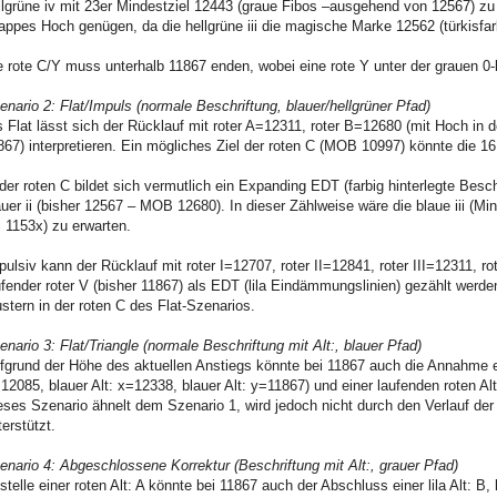
llgrüne iv mit 23er Mindestziel 12443 (graue Fibos –ausgehend von 12567) zu e
appes Hoch genügen, da die hellgrüne iii die magische Marke 12562 (türkisfa
e rote C/Y muss unterhalb 11867 enden, wobei eine rote Y unter der grauen 0-b-
enario 2: Flat/Impuls (normale Beschriftung, blauer/hellgrüner Pfad)
s Flat lässt sich der Rücklauf mit roter A=12311, roter B=12680 (mit Hoch in de
867) interpretieren. Ein mögliches Ziel der roten C (MOB 10997) könnte die 16
 der roten C bildet sich vermutlich ein Expanding EDT (farbig hinterlegte Besc
auer ii (bisher 12567 – MOB 12680). In dieser Zählweise wäre die blaue iii (Mi
i 1153x) zu erwarten.
pulsiv kann der Rücklauf mit roter I=12707, roter II=12841, roter III=12311, r
ufender roter V (bisher 11867) als EDT (lila Eindämmungslinien) gezählt werden
stern in der roten C des Flat-Szenarios.
enario 3: Flat/Triangle (normale Beschriftung mit Alt:, blauer Pfad)
fgrund der Höhe des aktuellen Anstiegs könnte bei 11867 auch die Annahme eine
12085, blauer Alt: x=12338, blauer Alt: y=11867) und einer laufenden roten Al
eses Szenario ähnelt dem Szenario 1, wird jedoch nicht durch den Verlauf der a
terstützt.
enario 4: Abgeschlossene Korrektur (Beschriftung mit Alt:, grauer Pfad)
stelle einer roten Alt: A könnte bei 11867 auch der Abschluss einer lila Alt: B, 