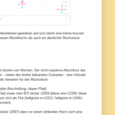
lenebenen gewidmet und sich damit eine kleine Auszeit
 neuen Allzeithochs als auch ein deutlicher Rücksetzer
n letzten vier Wochen. Der nicht impulsive Abschluss des
t – neben den bisher bekannten Szenarien - eine Vielzahl
nde Varianten für den Rücksetzer:
ndete Beschriftung, blauer Pfad)
Flat) sowie roter B/X bisher 12559 (blaue a/w=12338, blaue
sst sich als Flat (hellgrüne a=12212, hellgrüne b=12041,
scheint.
ii bisher 12567) wäre vor einem fehlenden Hoch noch eine