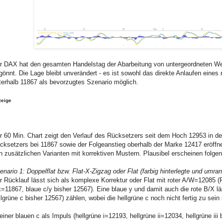
r DAX hat den gesamten Handelstag der Abarbeitung von untergeordneten Wel
gönnt. Die Lage bleibt unverändert - es ist sowohl das direkte Anlaufen eines
terhalb 11867 als bevorzugtes Szenario möglich.
zeige
r 60 Min. Chart zeigt den Verlauf des Rücksetzers seit dem Hoch 12953 in de
cksetzers bei 11867 sowie der Folgeanstieg oberhalb der Marke 12417 eröffne
n zusätzlichen Varianten mit korrektiven Mustern. Plausibel erscheinen folge
enario 1: Doppelflat bzw. Flat-X-Zigzag oder Flat (farbig hinterlegte und umra
r Rücklauf lässt sich als komplexe Korrektur oder Flat mit roter A/W=12085 (
x=11867, blaue c/y bisher 12567). Eine blaue y und damit auch die rote B/X lä
llgrüne c bisher 12567) zählen, wobei die hellgrüne c noch nicht fertig zu sein 
 einer blauen c als Impuls (hellgrüne i=12193, hellgrüne ii=12034, hellgrüne i