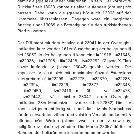
damit die (graue) a/w der hellgrünen ii/b sein. Der korrektive
Rücklauf seit 13033 könnte zu einer laufenden (grauen) b/x
passen. Dabei kann die (graue) b/x auch 12963 auf der
Unterseite überschiessen. Dagegen wäre ein möglicher
Anstieg über 13039 als Bestätigung für den türkisfarbenen
Pfad zu werten.
Der DJI steht mit dem Anstieg auf 23041 in der Overnight-
Indikation kurz vor der 161er Ausdehnung der hellgrünen iii
bei 23057. In der hellgrünen iii kann eine i=21918, ii=21645,
.i=22038, .ii=21708, .iii=22428, .iv=22252 (Zigzag-X-Flat)
sowie laufende .v (bisher 23042) gezählt werden. Die
impulsive .v lässt sich mit maximaler Anzahl Extensions
interpretieren (..i=22299, ..ii=22275, …i=22370, …ii=22283,
….i=22394, ….ii=22329, …..i=22377, …..ii=22346,
…..iii=22450, …..iv=22416 mit üb, …..v/….iii=22478,
….iv=22442, ….v/…iii bisher 23042 in der Overnight-
Indikation, 23er Mindestziel …iv derzeit bei 22862). Die ….v
kann jetzt jederzeit fertig sein und die …iv als Startschuss
für den erwarteten zähen und volatilen Verlaufsmodus mit 5
offenen iv'er Wellen (alleine zwei in der .v sowie iv,
hellgrüne iv, blaue iv) zünden. Die Marke 23057 dürfte im
Rahmen der hellgrünen iii locker genommen werden.