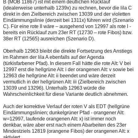
B (MOB 11867) ist mit einem deutlichen Rücklauf
(idealerweise unterhalb 1239x) zu rechnen, bevor die lila C
direkt in den Zielbereich zwischen 13039 und der violetten
Eindämmungslinie (derzeit bei 1311x) führen wird (Szenario
C). Für eine rote II wäre – ausgehend von 12997 als rote I -
bereits ein Rücklauf zum 23er RT (12730 – rote Fibos) bzw.
38er RT (12565) ausreichen (Szenario D).
Oberhalb 12963 bleibt die direkte Fortsetzung des Anstiegs
im Rahmen der lila A ebenfalls auf der Agenda
(türkisfarbener Pfad). In diesem Fall hätte die rote Alt: V bei
12997 erst die hellgrüne Alt: i der orangenen Alt: v sowie bei
12963 die hellgrüne Alt: ii beendet und wäre derzeit
vermutlich in der hellgrünen Alt: iii (Zielbereich zwischen
13039 und 13296). Unterhalb 12963 würde die
Wahrscheinlichkeit für diese Variante deutlich abnehmen.
Auch der korrektive Verlauf der roten V als EDT (hellgrüne
Eindämmungslinien; dunkelgrüner Pfad - orangener Alt:
w=12997, laufende orangenen Alt: x) ist immer noch
denkbar, wäre aber erst nach einem Abarbeiten des 23er
Mindestziels 12819 (orangene Fibos) der orangenen Alt: x
aktiviert.