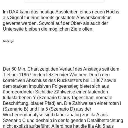
auch
Alternativ
Verstösse
sind
gegen
die
Im DAX kann das heutige Ausbleiben eines neuen Hochs
die
Post
als Signal für eine bereits gestartete Abwärtskorrektur
Netiquette
auch
gewertet werden. Sowohl auf der Ober- als auch der
oder
auf
Unterseite bleiben die möglichen Ziele offen.
ein
der
Missbrauch
Plattform
der
wallstreet-
Anzeige
Kommentarfunktion
online.de
sein.
verfügbar.
Bitte
überprüfen
Sie
Ihre
Der 60 Min. Chart zeigt den Verlauf des Anstiegs seit dem
Browsereinstellungen
Tief bei 11867 in den letzten vier Wochen. Durch den
oder
Ihre
korrektiven Abschluss des Rücksetzers bei 11867 sowie
Internetverbindung
dem starken impulsiven Folgeanstieg bietet sich aus
und
übergeordneter Sicht die Zählweise einer laufenden
versuchen
türkisfarbenen Y (Szenario C aus Tageschart, normale
Sie
es
Beschriftung, blauer Pfad) an. Die Zählweisen einer roten I
zu
(Szenario B) und lila 5 (Szenario D) aus der
einem
Wochenendanalyse sind dabei analog zur lila A aus
späteren
Szenario C und deshalb in der folgenden Detailbetrachtung
Zeitpunkt
noch
nicht explizit aufgeführt. Allerdings hat die lila Alt: 5 aus