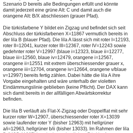
einmal.
Szenario D bereits alle Bedingungen erfüllt und könnte
Sollte
damit jederzeit eine grüne Alt: C und damit auch die
das
orangene Alt: B/X abschliessen (grauer Pfad).
Problem
weiterbestehen
bitte
Die türkisfarbene Y bildet ein Zigzag und befindet sich seit
ich
Abschluss der türkisfarbenen X=11867 vermutlich bereits in
um
der lila B (blauer Pfad). Die lila A lässt sich mit roter I=12193,
Kontaktaufnahme
per
roter II=12041, kurzer roter III=12367, roter IV=12243 sowie
Mail
gedehnter roter V=12997 (blaue i=12323, blaue ii=12277,
robbys-
blaue iii=12560, blaue iv=12479, orangene i=12567,
elliottwellen@online.de.
orangene ii=12551 mit extrem überschiessender grauer x,
Bis
zur
orangene iii=12704, orangene iv=12664, orangene v/blaue
Lösung
v=12997) bereits fertig zählen. Dabei hätte die lila A ihre
des
Vorgabe eingehalten und wäre unterhalb der violetten
Problems
Eindämmungslinie geblieben (keine Pflicht). Der DAX kann
sind
die
sich damit bereits in der allfälligen Abwärtskorrektur
Post
befinden.
auch
auf
Die lila B verläuft als Flat-X-Zigzag oder Doppelflat mit sehr
der
Plattform
kurzer roter W=12907, überschiessender roter X=13039
wallstreet-
sowie laufender roter Y (bisher 12963) mit hellgrüner
online.de
a/i=12963, hellgrüner b/ii (bisher 13033). Im Rahmen der lila
verfügbar.