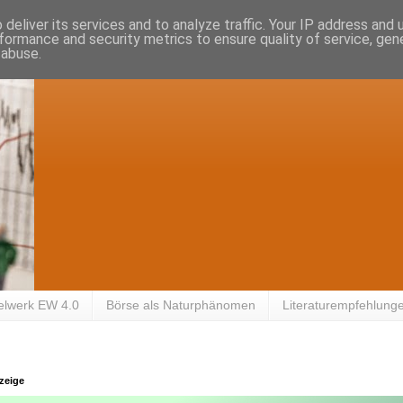
deliver its services and to analyze traffic. Your IP address and
formance and security metrics to ensure quality of service, ge
 abuse.
elwerk EW 4.0
Börse als Naturphänomen
Literaturempfehlung
zeige