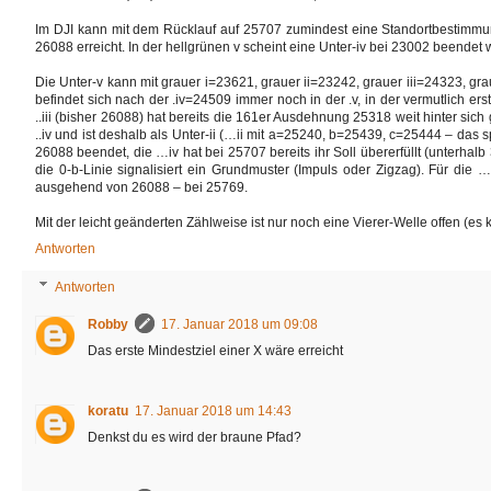
Im DJI kann mit dem Rücklauf auf 25707 zumindest eine Standortbestimmung
26088 erreicht. In der hellgrünen v scheint eine Unter-iv bei 23002 beendet 
Die Unter-v kann mit grauer i=23621, grauer ii=23242, grauer iii=24323, gr
befindet sich nach der .iv=24509 immer noch in der .v, in der vermutlich ers
..iii (bisher 26088) hat bereits die 161er Ausdehnung 25318 weit hinter sic
..iv und ist deshalb als Unter-ii (…ii mit a=25240, b=25439, c=25444 – das s
26088 beendet, die …iv hat bei 25707 bereits ihr Soll übererfüllt (unterhal
die 0-b-Linie signalisiert ein Grundmuster (Impuls oder Zigzag). Für die …v
ausgehend von 26088 – bei 25769.
Mit der leicht geänderten Zählweise ist nur noch eine Vierer-Welle offen (
Antworten
Antworten
Robby
17. Januar 2018 um 09:08
Das erste Mindestziel einer X wäre erreicht
koratu
17. Januar 2018 um 14:43
Denkst du es wird der braune Pfad?