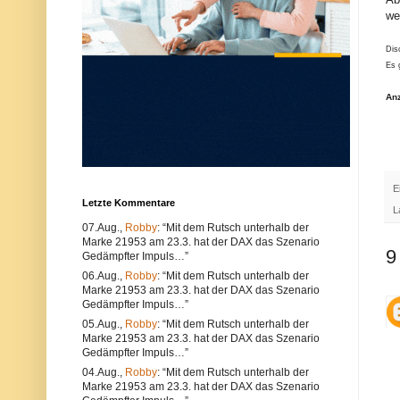
u
e
we
n
r
d
w
k
e
Dis
ö
n
Es 
n
d
n
e
e
n
An
n
S
s
i
o
e
w
e
o
i
h
n
l
e
E
t
n
Letzte Kommentare
e
a
L
c
n
07.Aug.,
Robby
: “Mit dem Rutsch unterhalb der
h
d
Marke 21953 am 23.3. hat der DAX das Szenario
n
e
9
Gedämpfter Impuls…”
i
r
s
e
06.Aug.,
Robby
: “Mit dem Rutsch unterhalb der
c
n
Marke 21953 am 23.3. hat der DAX das Szenario
h
B
Gedämpfter Impuls…”
e
r
P
o
05.Aug.,
Robby
: “Mit dem Rutsch unterhalb der
r
w
Marke 21953 am 23.3. hat der DAX das Szenario
o
s
Gedämpfter Impuls…”
b
e
l
r
04.Aug.,
Robby
: “Mit dem Rutsch unterhalb der
e
.
Marke 21953 am 23.3. hat der DAX das Szenario
m
A