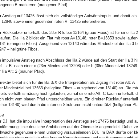
angenen B markieren (orangener Pfad).
r Anstieg auf 13425 lässt sich als vollständiger Aufwärtsimpuls und damit als li
=12848 sowie einer gedehnten roten V=13425 interpretieren.
r Rücksetzer unterhalb des 38er RTs bei 13164 (graue Fibos) ist für eine lila
laufen. Die lila 2 bildet ein Flat mit roter A=13148, roter B=13353 sowie laufe
181 (orangene Fibos). Ausgehend von 13140 wäre das Mindestziel der lila 3 be
247 – hellgrüne Fibos.
n impulsiver Anstieg nach Abschluss der lila 2 würde auf den Start der lila 3 hi
ef - z.B. nach einer x (23er Mindestziel 13208) oder b (38er Mindestziel 132
 lila Alt: 2 (brauner Pfad).
rrektiv bietet sich für die lila B/X die Interpretation als Zigzag mit roter Alt: 
er Mindestziel bei 13563 (hellgrüne Fibos – ausgehend von 13140) an. Die rote
reits verhältnismässig hoch gelaufen, zumal eine rote Alt: C kaum unterhalb 
ch nicht vom blauen Pfad unterscheidbar wäre. Ein direkter Rücklauf unterhalb
isher 13140) wird durch die internen Strukturen nicht unterstützt (hellgrüner Pf
zit:
r DJI hat die impulsive Interpretation des Anstiegs seit 17476 bestätigt und 
ndämmungslinie deutliche Ambitionen auf der Oberseite angemeldet. Dabei zei
hwäche gegenüber einem unbändig vorauseilenden DJI. Im DAX dürfte der kl
schluss einer preislich eher kurzen Korrekturphase und der Ausgangspunkt eine