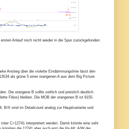
ersten Anlauf noch nicht wieder in die Spur zurückgefunden.
arke Anstieg über die violette Eindämmungslinie lässt den
13534 als grüne 5 einer orangenen A aus dem Big Picture
en. Die orangene B sollte zeitlich und preislich deutlich
olette Fibos) bleiben. Die MOB der orangenen B ist 9155.
lt: B/X sind im Detailcount analog zur Hauptvariante und
roter C=12741 interpretiert werden. Damit könnte eine sehr
 könnten die 12741 aber auch erst die lila Alt: A/W der