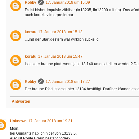
Robby
17. Januar 2018 um 15:09
Es ist bisher impulsiv zählbar (i=13235, ii=13200 mit üb). Das wür
auch korrektiv interpretierbar.
koratu
17. Januar 2018 um 15:13
...und der Start gestern war wirklich zuckelig
koratu
17. Januar 2018 um 15:47
Ist es der braune pfad, wenn jetzt 13.140 unterschritten werden? D
Robby
17. Januar 2018 um 17:27
Der braune Pfad ist erst unter 13134 bestätigt. Darüber können es 
Antworten
Unknown
17. Januar 2018 um 19:31
Moin,
bei Guidants hab ich n tief von 13133,5.
Also ist Route Braun bestätigt oder?