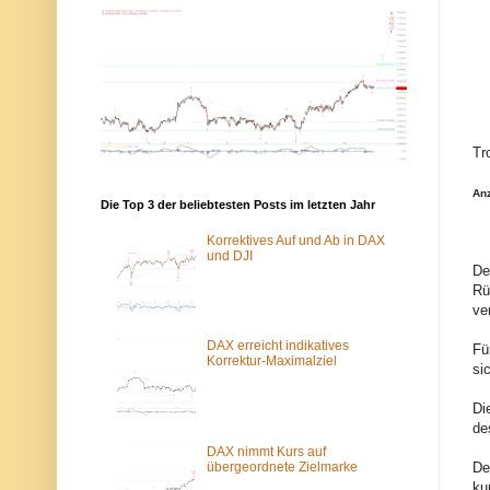
b
b
b
b
y
y
s
s
-
-
e
e
l
l
l
l
i
i
o
o
Tr
t
t
t
t
w
w
An
Die Top 3 der beliebtesten Posts im letzten Jahr
e
e
l
l
Korrektives Auf und Ab in DAX
l
l
und DJI
e
e
De
n
n
.
.
Rü
d
d
ve
e
e
w
ü
DAX erreicht indikatives
u
b
Fü
Korrektur-Maximalziel
r
e
si
d
r
e
d
Di
v
a
o
s
de
m
T
DAX nimmt Kurs auf
S
o
übergeordnete Zielmarke
De
p
r
a
-
ku