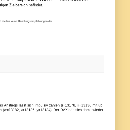
igen Zielbereich befindet.
nd stellen keine Handlungsempfehlungen dar.
es Anstiegs lässt sich impulsiv zählen (i=13178, ii=13136 mit üb,
 sein (w=13182, x=13136, y=13184). Der DAX hält sich damit wieder