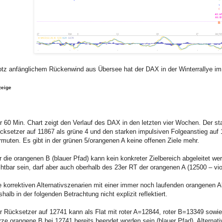
otz anfänglichem Rückenwind aus Übersee hat der DAX in der Winterrallye im 
zeige
r 60 Min. Chart zeigt den Verlauf des DAX in den letzten vier Wochen. Der st
cksetzer auf 11867 als grüne 4 und den starken impulsiven Folgeanstieg auf 
rmuten. Es gibt in der grünen 5/orangenen A keine offenen Ziele mehr.
r die orangenen B (blauer Pfad) kann kein konkreter Zielbereich abgeleitet werd
chtbar sein, darf aber auch oberhalb des 23er RT der orangenen A (12500 – vi
e korrektiven Alternativszenarien mit einer immer noch laufenden orangenen A
shalb in der folgenden Betrachtung nicht explizit reflektiert.
r Rücksetzer auf 12741 kann als Flat mit roter A=12844, roter B=13349 sowie 
rze orangene B bei 12741 bereits beendet worden sein (blauer Pfad). Alternativ