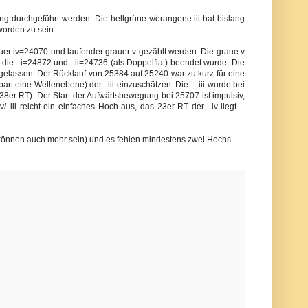
 durchgeführt werden. Die hellgrüne v/orangene iii hat bislang
worden zu sein.
auer iv=24070 und laufender grauer v gezählt werden. Die graue v
t die ..i=24872 und ..ii=24736 (als Doppelflat) beendet wurde. Die
h gelassen. Der Rücklauf von 25384 auf 25240 war zu kurz für eine
part eine Wellenebene) der ..iii einzuschätzen. Die …iii wurde bei
b 38er RT). Der Start der Aufwärtsbewegung bei 25707 ist impulsiv,
/..iii reicht ein einfaches Hoch aus, das 23er RT der ..iv liegt –
es können auch mehr sein) und es fehlen mindestens zwei Hochs.