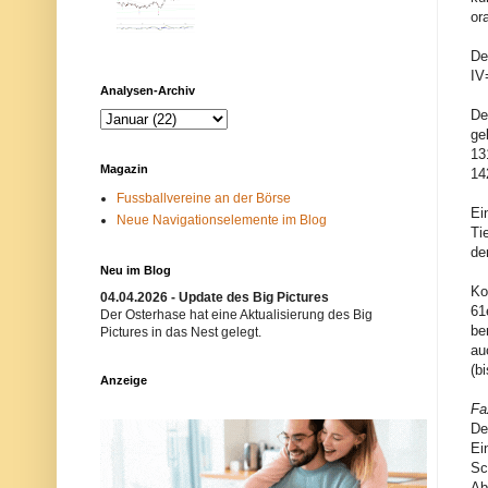
m
N
or
-
e
F
t
De
i
z
l
w
IV
t
e
Analysen-Archiv
e
r
De
r
k
b
i
ge
l
s
13
o
t
Magazin
14
c
n
k
i
Fussballvereine an der Börse
i
c
Ei
Neue Navigationselemente im Blog
e
h
Ti
r
t
der
t
e
.
r
Neu im Blog
E
w
Ko
04.04.2026 - Update des Big Pictures
i
ü
61
Der Osterhase hat eine Aktualisierung des Big
n
n
be
m
s
Pictures in das Nest gelegt.
ö
c
au
g
h
(b
l
t
Anzeige
i
.
c
B
Fa
h
i
De
e
t
Ei
r
t
Sc
G
e
r
v
Ab