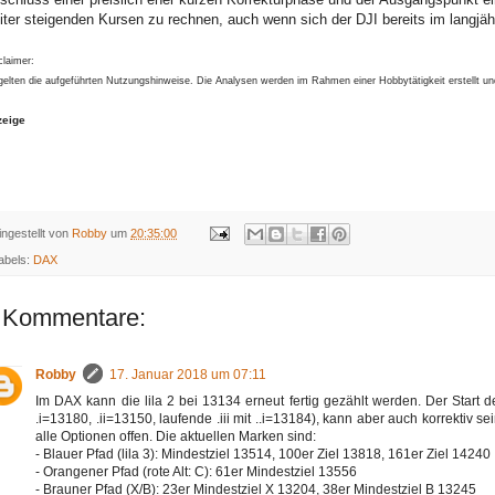
iter steigenden Kursen zu rechnen, auch wenn sich der DJI bereits im langjähr
claimer:
gelten die aufgeführten Nutzungshinweise. Die Analysen werden im Rahmen einer Hobbytätigkeit erstellt u
zeige
ingestellt von
Robby
um
20:35:00
abels:
DAX
 Kommentare:
Robby
17. Januar 2018 um 07:11
Im DAX kann die lila 2 bei 13134 erneut fertig gezählt werden. Der Start d
.i=13180, .ii=13150, laufende .iii mit ..i=13184), kann aber auch korrektiv
alle Optionen offen. Die aktuellen Marken sind:
- Blauer Pfad (lila 3): Mindestziel 13514, 100er Ziel 13818, 161er Ziel 14240
- Orangener Pfad (rote Alt: C): 61er Mindestziel 13556
- Brauner Pfad (X/B): 23er Mindestziel X 13204, 38er Mindestziel B 13245