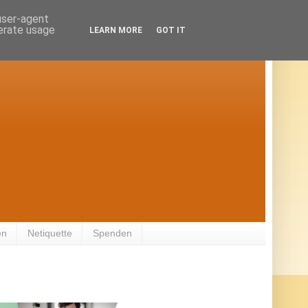
 user-agent
nerate usage
LEARN MORE
GOT IT
en
Netiquette
Spenden