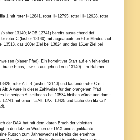
la 1 mit roter I=12841, roter II=12795, roter III=12928, roter
 2 (bisher 13140; MOB 12741) bereits ausreichend tief
nder roter C (bisher 13140) mit abgearbeiteten 61er Mindestziel
i 13513, das 100er Ziel bei 13824 und das 161er Ziel bei
nweisen (blauer Pfad). Ein korrektiver Start auf ein fehlendes
49 - braue Fibos, jeweils ausgehend von 13140) - im Rahmen
A=13425, roter Alt: B (bisher 13140) und laufende roter C mit
 Alt: A wäre in dieser Zählweise für den orangenen Pfad
des bisherigen Allzeithochs bei 13534 bleiben würde und damit
 12741 mit einer lila Alt: B/X=13425 und laufenden lila C/Y
ad).
auch der DAX hat mit dem klaren Bruch der violetten
gt in den letzten Wochen der DAX eine signifikante
eine Rutsch zum Jahreswechsel bereits der ersehnte
r Winterrallye sein. Es ist damit in beiden Indizes mit