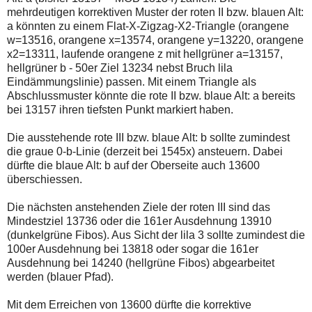
mehrdeutigen korrektiven Muster der roten II bzw. blauen Alt:
a könnten zu einem Flat-X-Zigzag-X2-Triangle (orangene
w=13516, orangene x=13574, orangene y=13220, orangene
x2=13311, laufende orangene z mit hellgrüner a=13157,
hellgrüner b - 50er Ziel 13234 nebst Bruch lila
Eindämmungslinie) passen. Mit einem Triangle als
Abschlussmuster könnte die rote II bzw. blaue Alt: a bereits
bei 13157 ihren tiefsten Punkt markiert haben.
Die ausstehende rote III bzw. blaue Alt: b sollte zumindest
die graue 0-b-Linie (derzeit bei 1545x) ansteuern. Dabei
dürfte die blaue Alt: b auf der Oberseite auch 13600
überschiessen.
Die nächsten anstehenden Ziele der roten III sind das
Mindestziel 13736 oder die 161er Ausdehnung 13910
(dunkelgrüne Fibos). Aus Sicht der lila 3 sollte zumindest die
100er Ausdehnung bei 13818 oder sogar die 161er
Ausdehnung bei 14240 (hellgrüne Fibos) abgearbeitet
werden (blauer Pfad).
Mit dem Erreichen von 13600 dürfte die korrektive