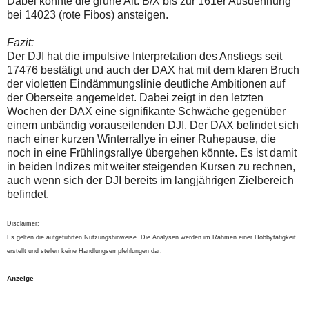
Dabei könnte die grüne Alt: B/X bis zur 161er Ausdehnung
bei 14023 (rote Fibos) ansteigen.
Fazit:
Der DJI hat die impulsive Interpretation des Anstiegs seit
17476 bestätigt und auch der DAX hat mit dem klaren Bruch
der violetten Eindämmungslinie deutliche Ambitionen auf
der Oberseite angemeldet. Dabei zeigt in den letzten
Wochen der DAX eine signifikante Schwäche gegenüber
einem unbändig vorauseilenden DJI. Der DAX befindet sich
nach einer kurzen Winterrallye in einer Ruhepause, die
noch in eine Frühlingsrallye übergehen könnte. Es ist damit
in beiden Indizes mit weiter steigenden Kursen zu rechnen,
auch wenn sich der DJI bereits im langjährigen Zielbereich
befindet.
Disclaimer:
Es gelten die aufgeführten Nutzungshinweise. Die Analysen werden im Rahmen einer Hobbytätigkeit
erstellt und stellen keine Handlungsempfehlungen dar.
Anzeige