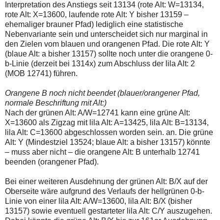
Interpretation des Anstiegs seit 13134 (rote Alt: W=13134,
rote Alt: X=13600, laufende rote Alt: Y bisher 13159 –
ehemaliger brauner Pfad) lediglich eine statistische
Nebenvariante sein und unterscheidet sich nur marginal in
den Zielen vom blauen und orangenen Pfad. Die rote Alt: Y
(blaue Alt: a bisher 13157) sollte noch unter die orangene 0-
b-Linie (derzeit bei 1314x) zum Abschluss der lila Alt: 2
(MOB 12741) führen.
Orangene B noch nicht beendet (blauer/orangener Pfad,
normale Beschriftung mit Alt:)
Nach der grünen Alt: A/W=12741 kann eine grüne Alt:
X=13600 als Zigzag mit lila Alt: A=13425, lila Alt: B=13134,
lila Alt: C=13600 abgeschlossen worden sein. an. Die grüne
Alt: Y (Mindestziel 13524; blaue Alt: a bisher 13157) könnte
– muss aber nicht – die orangene Alt: B unterhalb 12741
beenden (orangener Pfad).
Bei einer weiteren Ausdehnung der grünen Alt: B/X auf der
Oberseite wäre aufgrund des Verlaufs der hellgrünen 0-b-
Linie von einer lila Alt: A/W=13600, lila Alt: B/X (bisher
13157) sowie eventuell gestarteter lila Alt: C/Y auszugehen.