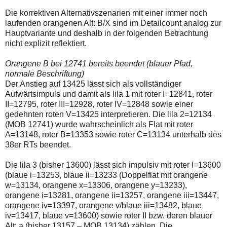
einmal.
Sollte
Die korrektiven Alternativszenarien mit einer immer noch
das
laufenden orangenen Alt: B/X sind im Detailcount analog zur
Problem
Hauptvariante und deshalb in der folgenden Betrachtung
weiterbestehen
nicht explizit reflektiert.
bitte
ich
um
Orangene B bei 12741 bereits beendet (blauer Pfad,
Kontaktaufnahme
normale Beschriftung)
per
Der Anstieg auf 13425 lässt sich als vollständiger
Mail
robbys-
Aufwärtsimpuls und damit als lila 1 mit roter I=12841, roter
elliottwellen@online.de.
II=12795, roter III=12928, roter IV=12848 sowie einer
Bis
gedehnten roten V=13425 interpretieren. Die lila 2=12134
zur
(MOB 12741) wurde wahrscheinlich als Flat mit roter
Lösung
des
A=13148, roter B=13353 sowie roter C=13134 unterhalb des
Problems
38er RTs beendet.
sind
die
Die lila 3 (bisher 13600) lässt sich impulsiv mit roter I=13600
Post
auch
(blaue i=13253, blaue ii=13233 (Doppelflat mit orangene
auf
w=13134, orangene x=13306, orangene y=13233),
der
orangene i=13281, orangene ii=13257, orangene iii=13447,
Plattform
orangene iv=13397, orangene v/blaue iii=13482, blaue
wallstreet-
online.de
iv=13417, blaue v=13600) sowie roter II bzw. deren blauer
verfügbar.
Alt: a (bisher 13157 – MOB 13134) zählen. Die