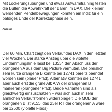
auch
Alternativ
Mit Lockerungsübungen und etwas Aufwärmtraining testen
Verstösse
sind
die Bullen die Abwehrkraft der Bären im DAX. Die kleiner
gegen
die
werdenden Pendelbewegungen könnten ein Indiz für ein
die
Post
Netiquette
auch
baldiges Ende der Korrekturphase sein.
oder
auf
ein
der
Anzeige
Missbrauch
Plattform
der
wallstreet-
Kommentarfunktion
online.de
sein.
verfügbar.
Bitte
überprüfen
Der 60 Min. Chart zeigt den Verlauf des DAX in den letzten
Sie
Ihre
vier Wochen. Der starke Anstieg über die violette
Browsereinstellungen
Eindämmungslinie lässt bei 13534 den Abschluss der
oder
orangenen A aus dem Big Picture vermuten. Die preislich
Ihre
sehr kurze orangene B könnte bei 12741 bereits beendet
Internetverbindung
und
worden sein (blauer Pfad). Alternativ könnten die 12741
versuchen
aber auch erst die grüne Alt: A/W der orangenen B
Sie
markieren (orangener Pfad). Beide Varianten sind als
es
gleichwertig einzuschätzen – was sich auch in sehr
zu
einem
ähnlichen Verlaufsformen widerspiegelt. Die MOB der
späteren
orangenen B ist 9155, das 23er RT der orangenen A wäre
Zeitpunkt
bei 12500 (violette Fibos).
noch