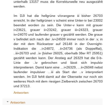
unterhalb 13157 muss die Korrekturwelle neu ausgezählt
werden.
Im DJI hat die hellgrüne v/orangene iii bisher 26703
erreicht. In der hellgrünen v scheint eine Unter-iv bei 23002
beendet worden zu sein. Die Unter-v kann mit grauer
i=23621, grauer ii=23242, grauer iii=24323, grauer
iv=24070 und laufender grauer v gezählt werden. Die graue
v befindet sich nach der .iv=24509 immer noch in der .v, in
der mit dem Rücksetzer auf 26148 in der Overnight-
Indikation die ..i=24872, ..ii=24736 (als Doppelflat),
..iii=26703 und ..iv (bisher 26025, oberhalb 38er RT 25951)
gezählt werden kann. Der Anstieg auf 26329 hat die 0-b-
Linie der ..iv gebrochen und lässt sich impulsiv
interpretieren. Damit kann eine …i=26329, …ii=26048 nebst
laufender impulsiver …iii als Start der ..v interpretiert
werden. Im DJI fehlt damit auf der Oberseite nur noch ein
weiteres Hoch mit dem riesigen Zielbereich zwischen 26703
und 37213.
Antworten
Antworten