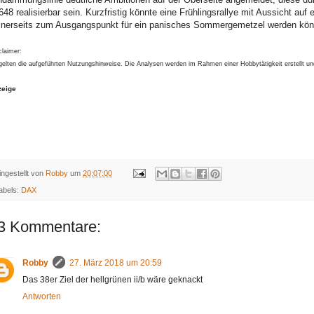
648 realisierbar sein. Kurzfristig könnte eine Frühlingsrallye mit Aussicht auf
inerseits zum Ausgangspunkt für ein panisches Sommergemetzel werden kön
claimer:
gelten die aufgeführten Nutzungshinweise. Die Analysen werden im Rahmen einer Hobbytätigkeit erstellt u
zeige
ingestellt von
Robby
um
20:07:00
abels:
DAX
3 Kommentare:
Robby
27. März 2018 um 20:59
Das 38er Ziel der hellgrünen ii/b wäre geknackt
Antworten