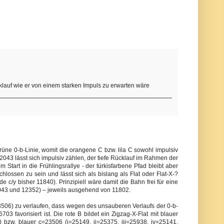
klauf wie er von einem starken Impuls zu erwarten wäre
grüne 0-b-Linie, womit die orangene C bzw. lila C sowohl impulsiv
12043 lässt sich impulsiv zählen, der tiefe Rücklauf im Rahmen der
 Start in die Frühlingsrallye - der türkisfarbene Pfad bleibt aber
chlossen zu sein und lässt sich als bislang als Flat oder Flat-X-?
e c/y bisher 11840). Prinzipiell wäre damit die Bahn frei für eine
12043 und 12352) – jeweils ausgehend von 11802.
 23506) zu verlaufen, dass wegen des unsauberen Verlaufs der 0-b-
03 favorisiert ist. Die rote B bildet ein Zigzag-X-Flat mit blauer
bzw. blauer c=23506 (i=25149, ii=25375, iii=25938, iv=25141,