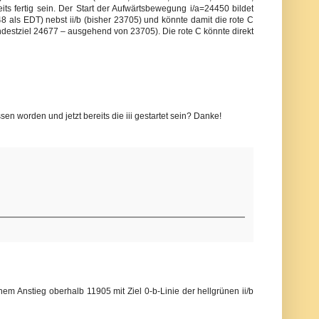
eits fertig sein. Der Start der Aufwärtsbewegung i/a=24450 bildet
8 als EDT) nebst ii/b (bisher 23705) und könnte damit die rote C
(Mindestziel 24677 – ausgehend von 23705). Die rote C könnte direkt
n worden und jetzt bereits die iii gestartet sein? Danke!
einem Anstieg oberhalb 11905 mit Ziel 0-b-Linie der hellgrünen ii/b