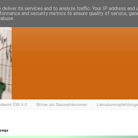
deliver its services and to analyze traffic. Your IP address and
formance and security metrics to ensure quality of service, ge
 abuse.
elwerk EW 4.0
Börse als Naturphänomen
Literaturempfehlung
zeige