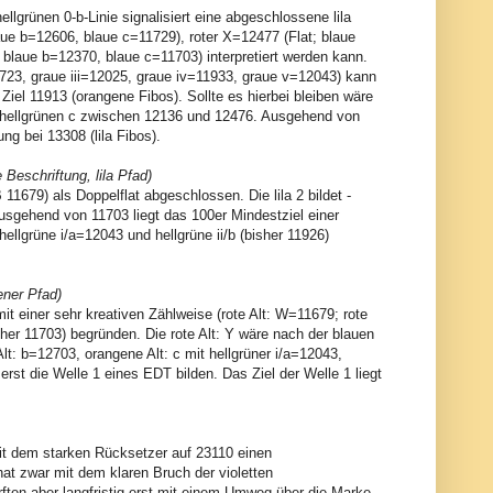
llgrünen 0-b-Linie signalisiert eine abgeschlossene lila
ue b=12606, blaue c=11729), roter X=12477 (Flat; blaue
blaue b=12370, blaue c=11703) interpretiert werden kann.
1723, graue iii=12025, graue iv=11933, graue v=12043) kann
r Ziel 11913 (orangene Fibos). Sollte es hierbei bleiben wäre
er hellgrünen c zwischen 12136 und 12476. Ausgehend von
ng bei 13308 (lila Fibos).
Beschriftung, lila Pfad)
1679) als Doppelflat abgeschlossen. Die lila 2 bildet -
sgehend von 11703 liegt das 100er Mindestziel einer
 hellgrüne i/a=12043 und hellgrüne ii/b (bisher 11926)
ener Pfad)
it einer sehr kreativen Zählweise (rote Alt: W=11679; rote
her 11703) begründen. Die rote Alt: Y wäre nach der blauen
lt: b=12703, orangene Alt: c mit hellgrüner i/a=12043,
erst die Welle 1 eines EDT bilden. Das Ziel der Welle 1 liegt
 mit dem starken Rücksetzer auf 23110 einen
t zwar mit dem klaren Bruch der violetten
ften aber langfristig erst mit einem Umweg über die Marke