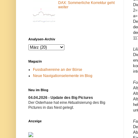
DAX: Sommerliche Korrektur geht
m
N
Di
weiter
-
e
2=
F
t
a=
i
z
l
w
De
t
e
de
e
r
de
r
k
b
i
11
Analysen-Archiv
l
s
o
t
Li
c
n
Di
k
i
i
c
er
Magazin
e
h
ko
r
t
Fussballvereine an der Börse
int
t
e
Neue Navigationselemente im Blog
.
r
E
w
Fo
i
ü
Al
n
n
Neu im Blog
Al
m
s
04.04.2026 - Update des Big Pictures
ö
c
Al
g
h
Der Osterhase hat eine Aktualisierung des Big
he
l
t
Pictures in das Nest gelegt.
un
i
.
c
B
h
i
Fa
Anzeige
e
t
De
r
t
Ab
G
e
r
v
Ei