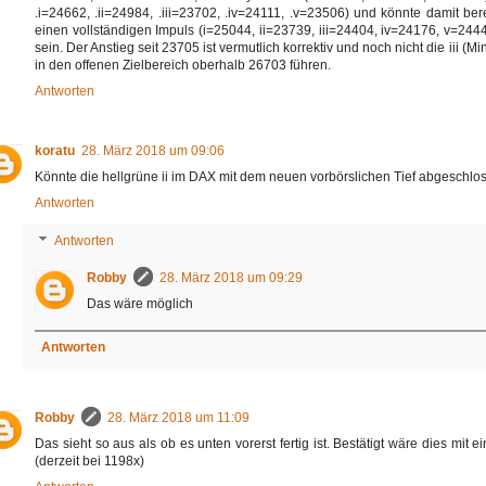
.i=24662, .ii=24984, .iii=23702, .iv=24111, .v=23506) und könnte damit ber
einen vollständigen Impuls (i=25044, ii=23739, iii=24404, iv=24176, v=2444
sein. Der Anstieg seit 23705 ist vermutlich korrektiv und noch nicht die iii 
in den offenen Zielbereich oberhalb 26703 führen.
Antworten
koratu
28. März 2018 um 09:06
Könnte die hellgrüne ii im DAX mit dem neuen vorbörslichen Tief abgeschlosse
Antworten
Antworten
Robby
28. März 2018 um 09:29
Das wäre möglich
Antworten
Robby
28. März 2018 um 11:09
Das sieht so aus als ob es unten vorerst fertig ist. Bestätigt wäre dies mit 
(derzeit bei 1198x)