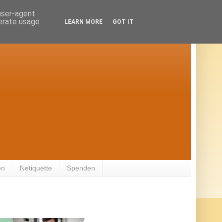
 user-agent
nerate usage
LEARN MORE
GOT IT
en
Netiquette
Spenden