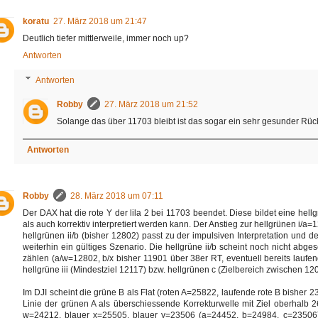
koratu
27. März 2018 um 21:47
Deutlich tiefer mittlerweile, immer noch up?
Antworten
Antworten
Robby
27. März 2018 um 21:52
Solange das über 11703 bleibt ist das sogar ein sehr gesunder Rüc
Antworten
Robby
28. März 2018 um 07:11
Der DAX hat die rote Y der lila 2 bei 11703 beendet. Diese bildet eine hell
als auch korrektiv interpretiert werden kann. Der Anstieg zur hellgrünen i/a=
hellgrünen ii/b (bisher 12802) passt zu der impulsiven Interpretation und dem
weiterhin ein gültiges Szenario. Die hellgrüne ii/b scheint noch nicht abges
zählen (a/w=12802, b/x bisher 11901 über 38er RT, eventuell bereits laufend
hellgrüne iii (Mindestziel 12117) bzw. hellgrünen c (Zielbereich zwischen 
Im DJI scheint die grüne B als Flat (roten A=25822, laufende rote B bisher
Linie der grünen A als überschiessende Korrekturwelle mit Ziel oberhalb 267
w=24212, blauer x=25505, blauer y=23506 (a=24452, b=24984, c=23506) 