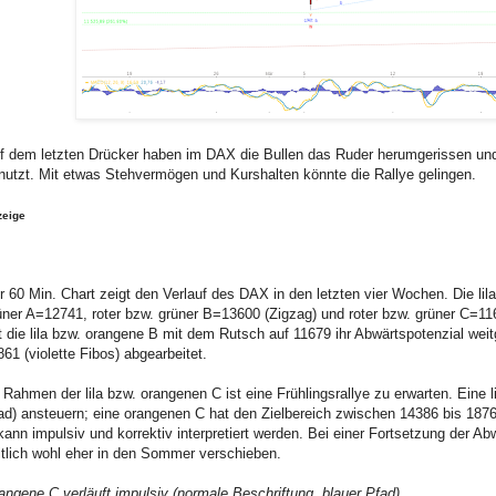
f dem letzten Drücker haben im DAX die Bullen das Ruder herumgerissen und d
nutzt. Mit etwas Stehvermögen und Kurshalten könnte die Rallye gelingen.
zeige
r 60 Min. Chart zeigt den Verlauf des DAX in den letzten vier Wochen. Die lila
üner A=12741, roter bzw. grüner B=13600 (Zigzag) und roter bzw. grüner C=1
t die lila bzw. orangene B mit dem Rutsch auf 11679 ihr Abwärtspotenzial wei
861 (violette Fibos) abgearbeitet.
 Rahmen der lila bzw. orangenen C ist eine Frühlingsrallye zu erwarten. Eine l
ad) ansteuern; eine orangenen C hat den Zielbereich zwischen 14386 bis 18765 
kann impulsiv und korrektiv interpretiert werden. Bei einer Fortsetzung der A
itlich wohl eher in den Sommer verschieben.
angene C verläuft impulsiv (normale Beschriftung, blauer Pfad)