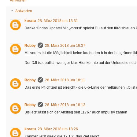
Antworten
Antworten
koratu
28. März 2018 um 13:31
Danke für das Update! Mit „vorerst“ spielst Du auf den türöisblauen 
Robby
28. März 2018 um 16:37
Mit vorerst ist die Möglichkeit keine laufenden b in der hellgrünen 
Der DJI ist deutlich weniger klar. Hier könnte auf der Unterseite noc
Robby
28. März 2018 um 18:11
Das erste Pflichtziel ist erreicht - die 0-b-Linie der hellgrünen ii/b ist
Robby
28. März 2018 um 18:12
Bis jetzt lässt sich der Anstieg seit 11767 auch impulsiv zählen
koratu
28. März 2018 um 18:26
Könnten jetzt direkt die 12.161 das Ziel sein?