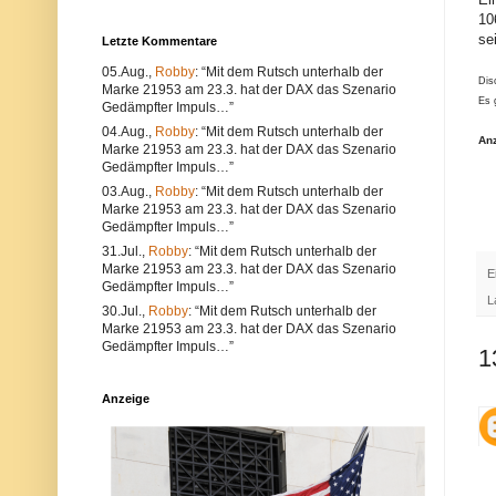
u
e
10
n
r
se
Letzte Kommentare
d
w
k
e
05.Aug.,
Robby
: “Mit dem Rutsch unterhalb der
ö
n
Dis
n
d
Marke 21953 am 23.3. hat der DAX das Szenario
Es 
n
e
Gedämpfter Impuls…”
e
n
04.Aug.,
Robby
: “Mit dem Rutsch unterhalb der
n
S
An
Marke 21953 am 23.3. hat der DAX das Szenario
s
i
o
e
Gedämpfter Impuls…”
w
e
03.Aug.,
Robby
: “Mit dem Rutsch unterhalb der
o
i
Marke 21953 am 23.3. hat der DAX das Szenario
h
n
Gedämpfter Impuls…”
l
e
t
n
31.Jul.,
Robby
: “Mit dem Rutsch unterhalb der
e
a
Marke 21953 am 23.3. hat der DAX das Szenario
E
c
n
Gedämpfter Impuls…”
h
d
L
n
e
30.Jul.,
Robby
: “Mit dem Rutsch unterhalb der
i
r
Marke 21953 am 23.3. hat der DAX das Szenario
s
e
Gedämpfter Impuls…”
1
c
n
h
B
e
r
P
o
Anzeige
r
w
o
s
b
e
l
r
e
.
m
A