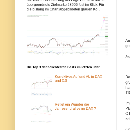
b
b
übergeordnete Zielmarke 28906 fest im Blick. Für
b
b
die bislang im Chart abgebildeten grauen Ko...
y
y
s
s
-
-
e
e
l
l
l
l
i
i
o
o
Au
t
t
ge
t
t
w
w
e
e
An
l
l
l
l
Die Top 3 der beliebtesten Posts im letzten Jahr
e
e
n
n
.
.
Korrektives Auf und Ab in DAX
De
d
d
und DJI
gr
e
e
ha
w
ü
u
b
11
r
e
d
r
Im
e
d
Rettet ein Wunder die
Pf
v
a
Jahresendrallye im DAX ?
o
s
C 
m
T
ze
S
o
p
r
a
-
Or