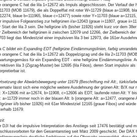
e orangene C hat die lila 1=12672 als Impuls abgeschlossen. Der Verlauf der he
11703 (MOB 11679), die als Doppelflat mit roter W=11729 (blaue a=11908, bla
12274, blaue b=111965, blaue c=12477) sowie roter Y=11703 (blaue a=12115, 
r impulsive Folgeanstieg zur hellgrünen i/a=12043 (graue i=11807, graue ii=1
r Start der lila 3 sein. Die hellgrüne ii/b (bisher 11926) steht kurz vor dem 38e
r Zielbereich der hellgrünen iii zwischen 12079 und 12266, der Zielbereich d
703 liegt das Mindestziel einer impulsiven lila 3 bei 12973, die 161er Ausdehnu
la C bildet ein Expanding EDT (hellgrüne Eindämmungslinien, farbig umrandete 
e orangene C hat die lila 1=12672 als Doppelzigzag und die lila 2=11703 (MOB 1
wartungsgemäss für ein Expanding EDT - eine hellgrüne Eindämmungslinie. Au
rrektiven lila 3 (Zigzag-Muster) bei 12695 (lila Fibos), deren Start impulsiv als
erpretierbar ist.
rtsetzung der Abwärtsbewegung unter 11679 (Beschriftung mit Alt:, türkisfarb
ternativ lässt sich eine mögliche weitere Ausdehnung der grünen Alt: B/X nur m
t: X=12606 mit a=12674, b=11908, c=12606 als EDT; laufende roten Alt: Y bis
t: a=11729 immer noch in der blauen Alt: b (orangene Alt: a=12477, orangene A
llgrüner ii/b bisher 11926) mit 61er Mindestziel 12165 (graue Fibos) und würde 
terhalb 11679.
zit:
r DJI hat die impulsive Interpretation des Anstiegs seit 17476 bestätigt und
schlussvorboten für den Gesamtanstieg seit März 2009 geschickt. Der DAX ha
ndämmungslinie deutliche Ambitionen auf der Oberseite angemeldet, diese dür