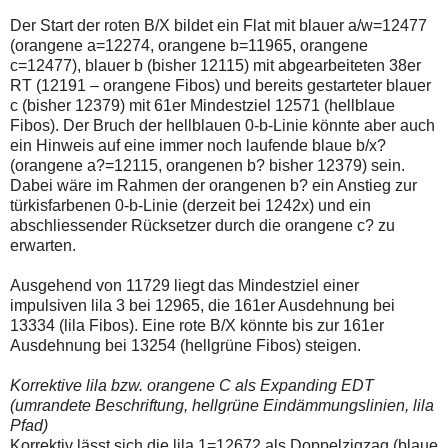
Der Start der roten B/X bildet ein Flat mit blauer a/w=12477
(orangene a=12274, orangene b=11965, orangene
c=12477), blauer b (bisher 12115) mit abgearbeiteten 38er
RT (12191 – orangene Fibos) und bereits gestarteter blauer
c (bisher 12379) mit 61er Mindestziel 12571 (hellblaue
Fibos). Der Bruch der hellblauen 0-b-Linie könnte aber auch
ein Hinweis auf eine immer noch laufende blaue b/x?
(orangene a?=12115, orangenen b? bisher 12379) sein.
Dabei wäre im Rahmen der orangenen b? ein Anstieg zur
türkisfarbenen 0-b-Linie (derzeit bei 1242x) und ein
abschliessender Rücksetzer durch die orangene c? zu
erwarten.
Ausgehend von 11729 liegt das Mindestziel einer
impulsiven lila 3 bei 12965, die 161er Ausdehnung bei
13334 (lila Fibos). Eine rote B/X könnte bis zur 161er
Ausdehnung bei 13254 (hellgrüne Fibos) steigen.
Korrektive lila bzw. orangene C als Expanding EDT
(umrandete Beschriftung, hellgrüne Eindämmungslinien, lila
Pfad)
Korrektiv lässt sich die lila 1=12672 als Doppelzigzag (blaue