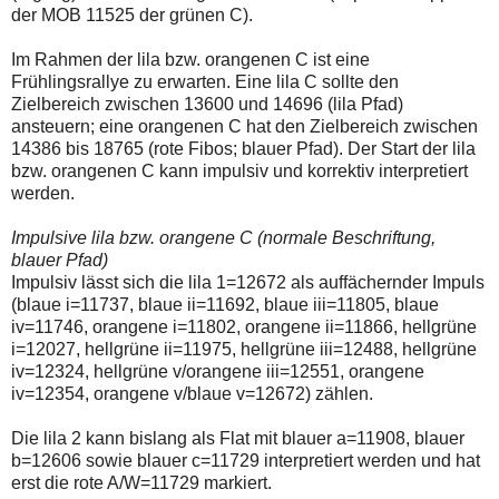
einmal.
der MOB 11525 der grünen C).
Sollte
das
Im Rahmen der lila bzw. orangenen C ist eine
Problem
weiterbestehen
Frühlingsrallye zu erwarten. Eine lila C sollte den
bitte
Zielbereich zwischen 13600 und 14696 (lila Pfad)
ich
ansteuern; eine orangenen C hat den Zielbereich zwischen
um
14386 bis 18765 (rote Fibos; blauer Pfad). Der Start der lila
Kontaktaufnahme
per
bzw. orangenen C kann impulsiv und korrektiv interpretiert
Mail
werden.
robbys-
elliottwellen@online.de.
Impulsive lila bzw. orangene C (normale Beschriftung,
Bis
zur
blauer Pfad)
Lösung
Impulsiv lässt sich die lila 1=12672 als auffächernder Impuls
des
(blaue i=11737, blaue ii=11692, blaue iii=11805, blaue
Problems
iv=11746, orangene i=11802, orangene ii=11866, hellgrüne
sind
die
i=12027, hellgrüne ii=11975, hellgrüne iii=12488, hellgrüne
Post
iv=12324, hellgrüne v/orangene iii=12551, orangene
auch
iv=12354, orangene v/blaue v=12672) zählen.
auf
der
Plattform
Die lila 2 kann bislang als Flat mit blauer a=11908, blauer
wallstreet-
b=12606 sowie blauer c=11729 interpretiert werden und hat
online.de
erst die rote A/W=11729 markiert.
verfügbar.