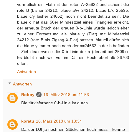
vermutlich ein Flat mit der roten A=25822 und scheint die
rote B (bisher 24212; blaue a/w=24212, blaue b/x=25595,
blaue c/y bisher 24662) noch nicht beendet zu sein. Die
blaue c hat das 50er Mindestziel eines Triangles erreicht,
der erneute Bruch der grauen 0-b-Linie würde jedoch eher
zu einer Fortsetzung als blaue y (Flat) mit Mindestziel
24212 (rote B als Zigzag-X-Flat) passen. Aktuell dürfte sich
die blaue y immer noch nach der a=24662 in der b befinden
– Ziel idealerweise die 0-b-Linie der a (derzeit bei 2509x).
Es bleibt nach wie vor im DJI ein Hoch oberhalb 26703
offen.
Antworten
Antworten
Robby
16. März 2018 um 11:53
Die türkisfarbene 0-b-Linie ist durch
koratu
16. März 2018 um 13:34
Da der DJI ja noch ein Stückchen hoch muss - könnte