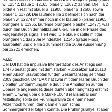
w=12342, blaue x=12165, blaue y=12672) zählen. Die lila 2
bildet ein Flat mit blauer a=11908, blauer b=12606 sowie
blauer c=11729. Die laufende lila 3 befindet sich nach der
blauen w=12274 immer noch in der blauen x (bisher 11965;
orangene a=11965, laufende orangene b bisher 12477), was
durch den Bruch der hellblauen 0-b-Linie in der Phase des
Folgeanstiegs signalisiert wird. Die blaue x sollte mit der
orangenen c das 23er Mindestziel 12145 (graue Fibos)
abarbeiten und die lila 3 zumindest die 100er Ausdehnung
bei 12721 erreichen.
Fazit:
Der DJI hat die impulsive Interpretation des Anstiegs seit
17476 bestätigt und mit dem starken Rücksetzer auf 23110
einen Abschlussvorboten für den Gesamtanstieg seit März
2009 geschickt. Der DAX hat zwar mit dem klaren Bruch der
violetten Eindämmungslinie deutliche Ambitionen auf der
Oberseite angemeldet, diese dürften aber langfristig erst mit
einem Umweg über die Marke 10648 realisierbar sein.
Mittelfristig sollte die Frühlingsrallye zu einem neuen
Allzeithoch führen, dem dann ein panisches
Sommergemetzel folgen könnte. Die Frühlingsrallye ist aber