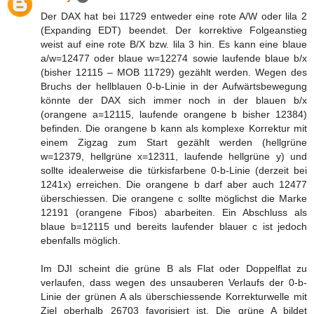
Der DAX hat bei 11729 entweder eine rote A/W oder lila 2
(Expanding EDT) beendet. Der korrektive Folgeanstieg
weist auf eine rote B/X bzw. lila 3 hin. Es kann eine blaue
a/w=12477 oder blaue w=12274 sowie laufende blaue b/x
(bisher 12115 – MOB 11729) gezählt werden. Wegen des
Bruchs der hellblauen 0-b-Linie in der Aufwärtsbewegung
könnte der DAX sich immer noch in der blauen b/x
(orangene a=12115, laufende orangene b bisher 12384)
befinden. Die orangene b kann als komplexe Korrektur mit
einem Zigzag zum Start gezählt werden (hellgrüne
w=12379, hellgrüne x=12311, laufende hellgrüne y) und
sollte idealerweise die türkisfarbene 0-b-Linie (derzeit bei
1241x) erreichen. Die orangene b darf aber auch 12477
überschiessen. Die orangene c sollte möglichst die Marke
12191 (orangene Fibos) abarbeiten. Ein Abschluss als
blaue b=12115 und bereits laufender blauer c ist jedoch
ebenfalls möglich.
Im DJI scheint die grüne B als Flat oder Doppelflat zu
verlaufen, dass wegen des unsauberen Verlaufs der 0-b-
Linie der grünen A als überschiessende Korrekturwelle mit
Ziel oberhalb 26703 favorisiert ist. Die grüne A bildet