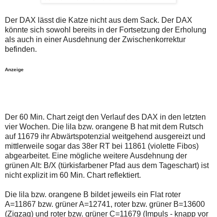
auch
Alternativ
Verstösse
sind
gegen
die
Der DAX lässt die Katze nicht aus dem Sack. Der DAX
die
Post
könnte sich sowohl bereits in der Fortsetzung der Erholung
Netiquette
auch
als auch in einer Ausdehnung der Zwischenkorrektur
oder
auf
befinden.
ein
der
Missbrauch
Plattform
der
wallstreet-
Anzeige
Kommentarfunktion
online.de
sein.
verfügbar.
Bitte
überprüfen
Sie
Ihre
Der 60 Min. Chart zeigt den Verlauf des DAX in den letzten
Browsereinstellungen
vier Wochen. Die lila bzw. orangene B hat mit dem Rutsch
oder
Ihre
auf 11679 ihr Abwärtspotenzial weitgehend ausgereizt und
Internetverbindung
mittlerweile sogar das 38er RT bei 11861 (violette Fibos)
und
abgearbeitet. Eine mögliche weitere Ausdehnung der
versuchen
grünen Alt: B/X (türkisfarbener Pfad aus dem Tageschart) ist
Sie
es
nicht explizit im 60 Min. Chart reflektiert.
zu
einem
Die lila bzw. orangene B bildet jeweils ein Flat roter
späteren
A=11867 bzw. grüner A=12741, roter bzw. grüner B=13600
Zeitpunkt
noch
(Zigzag) und roter bzw. grüner C=11679 (Impuls - knapp vor