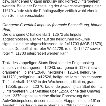
bzw. orangenen C kann impulsiv und korrektiv interpretiert
einmal.
Sollte
werden. Bei einer Fortsetzung der Abwärtsbewegung unter
das
11679 würde sich die Frühlingsrallye zeitlich wohl eher in
Problem
den Sommer verschieben.
weiterbestehen
bitte
ich
Orangene C verläuft impulsiv (normale Beschriftung, blauer
um
Pfad)
Kontaktaufnahme
Die orangene C hat die lila 1=12672 als Impuls
per
abgeschlossen. Der Verlauf der hellgrünen 0-b-Linie
Mail
robbys-
signalisiert eine abgeschlossene lila 2=11703 (MOB 11679),
elliottwellen@online.de.
die als Doppelflat mit roter W=11729, roter X=12477 sowie
Bis
roter Y=11703 interpretiert werden kann.
zur
Lösung
des
Trotz des zappeligen Starts lässt sich der Folgeanstieg
Problems
impulsiv mit orangener i=12043, orangener ii=11767 sowie
sind
orangener iii bisher12640 (hellgrüne i=12164, hellgrüne
die
ii=11791, hellgrüne iii=12526, hellgrüne iv mit unsichtbarem
Post
auch
Tief unterhalb 12352 in der Wochenendindikation, graue
auf
i=12556, graue ii=12376, laufende graue iii) als Start der lila
der
3 interpretieren. Der Anstieg über 12556 ohne den Umweg
Plattform
über 12370 signalisiert eine direkte Fortsetzung des
wallstreet-
online.de
Aufwärtsimpulses, dessen nächstes Etappenziel die 161er
verfügbar.
Ausdehnung der grauen iii oberhalb 12667 (nicht exakt