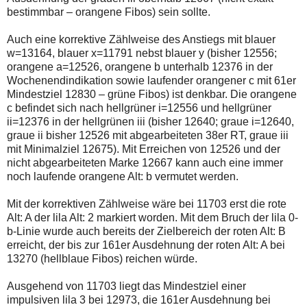
bestimmbar – orangene Fibos) sein sollte.
Auch eine korrektive Zählweise des Anstiegs mit blauer
w=13164, blauer x=11791 nebst blauer y (bisher 12556;
orangene a=12526, orangene b unterhalb 12376 in der
Wochenendindikation sowie laufender orangener c mit 61er
Mindestziel 12830 – grüne Fibos) ist denkbar. Die orangene
c befindet sich nach hellgrüner i=12556 und hellgrüner
ii=12376 in der hellgrünen iii (bisher 12640; graue i=12640,
graue ii bisher 12526 mit abgearbeiteten 38er RT, graue iii
mit Minimalziel 12675). Mit Erreichen von 12526 und der
nicht abgearbeiteten Marke 12667 kann auch eine immer
noch laufende orangene Alt: b vermutet werden.
Mit der korrektiven Zählweise wäre bei 11703 erst die rote
Alt: A der lila Alt: 2 markiert worden. Mit dem Bruch der lila 0-
b-Linie wurde auch bereits der Zielbereich der roten Alt: B
erreicht, der bis zur 161er Ausdehnung der roten Alt: A bei
13270 (hellblaue Fibos) reichen würde.
Ausgehend von 11703 liegt das Mindestziel einer
impulsiven lila 3 bei 12973, die 161er Ausdehnung bei