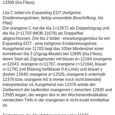
13308 (lila Fibos).
Lila C bildet ein Expanding EDT (hellgrüne
Eindämmungslinien, farbig umrandete Beschriftung, lila
Pfad)
Die orangene C hat die lila 1=12672 als Doppelzigzag und
die lila 2=11703 (MOB 11679) als Doppelflat
abgeschlossen. Die lila 2 bildet - erwartungsgemäss für ein
Expanding EDT - eine hellgrüne Eindämmungslinie.
Ausgehend von 11703 liegt das 100er Mindestziel einer
korrektiven lila 3 (Zigzag-Muster) bei 12695 (lila Fibos),
deren Start als Zigzagmuster mit blauer w=12164 (orangene
a=12043. orangene b=11767, orangene c=12164), blauer
x=11791 (mit Bildung hellblauer 0-b-Linie) und blauer y
(bisher 12640; orangene a=12526, orangene b unterhalb
12376 bzw. orangene Alt: b immer noch nicht beendet)
interpretierbar ist. Ausgehend von 12376 würde der
Zielbereich der laufenden orangenen c zwischen 12830 und
13565 liegen, der wegen des in der Wochenendindikation
versteckten Tiefs in der orangenen b nicht exakt ermittelbar
ist.