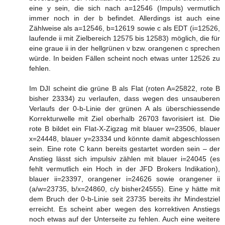
eine y sein, die sich nach a=12546 (Impuls) vermutlich
immer noch in der b befindet. Allerdings ist auch eine
Zählweise als a=12546, b=12619 sowie c als EDT (i=12526,
laufende ii mit Zielbereich 12575 bis 12583) möglich, die für
eine graue ii in der hellgrünen v bzw. orangenen c sprechen
würde. In beiden Fällen scheint noch etwas unter 12526 zu
fehlen.
Im DJI scheint die grüne B als Flat (roten A=25822, rote B
bisher 23334) zu verlaufen, dass wegen des unsauberen
Verlaufs der 0-b-Linie der grünen A als überschiessende
Korrekturwelle mit Ziel oberhalb 26703 favorisiert ist. Die
rote B bildet ein Flat-X-Zigzag mit blauer w=23506, blauer
x=24448, blauer y=23334 und könnte damit abgeschlossen
sein. Eine rote C kann bereits gestartet worden sein – der
Anstieg lässt sich impulsiv zählen mit blauer i=24045 (es
fehlt vermutlich ein Hoch in der JFD Brokers Indikation),
blauer ii=23397, orangener i=24626 sowie orangener ii
(a/w=23735, b/x=24860, c/y bisher24555). Eine y hätte mit
dem Bruch der 0-b-Linie seit 23735 bereits ihr Mindestziel
erreicht. Es scheint aber wegen des korrektiven Anstiegs
noch etwas auf der Unterseite zu fehlen. Auch eine weitere