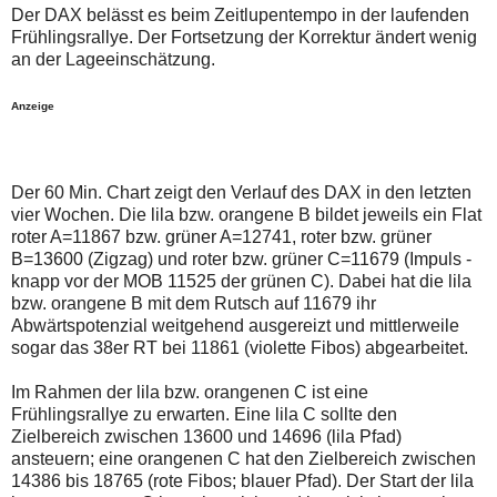
auch
Alternativ
Der DAX belässt es beim Zeitlupentempo in der laufenden
Verstösse
sind
Frühlingsrallye. Der Fortsetzung der Korrektur ändert wenig
gegen
die
an der Lageeinschätzung.
die
Post
Netiquette
auch
oder
auf
Anzeige
ein
der
Missbrauch
Plattform
der
wallstreet-
Kommentarfunktion
online.de
sein.
verfügbar.
Der 60 Min. Chart zeigt den Verlauf des DAX in den letzten
Bitte
vier Wochen. Die lila bzw. orangene B bildet jeweils ein Flat
überprüfen
roter A=11867 bzw. grüner A=12741, roter bzw. grüner
Sie
Ihre
B=13600 (Zigzag) und roter bzw. grüner C=11679 (Impuls -
Browsereinstellungen
knapp vor der MOB 11525 der grünen C). Dabei hat die lila
oder
bzw. orangene B mit dem Rutsch auf 11679 ihr
Ihre
Abwärtspotenzial weitgehend ausgereizt und mittlerweile
Internetverbindung
und
sogar das 38er RT bei 11861 (violette Fibos) abgearbeitet.
versuchen
Sie
Im Rahmen der lila bzw. orangenen C ist eine
es
Frühlingsrallye zu erwarten. Eine lila C sollte den
zu
einem
Zielbereich zwischen 13600 und 14696 (lila Pfad)
späteren
ansteuern; eine orangenen C hat den Zielbereich zwischen
Zeitpunkt
14386 bis 18765 (rote Fibos; blauer Pfad). Der Start der lila
noch