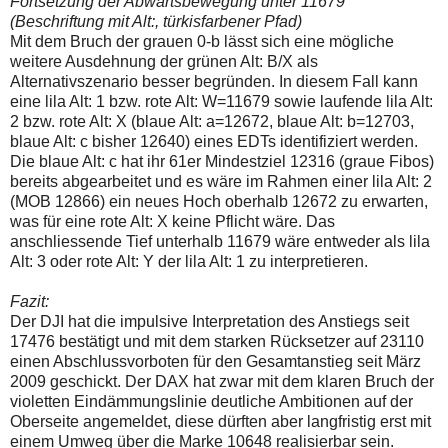
Fortsetzung der Abwärtsbewegung unter 11679
(Beschriftung mit Alt:, türkisfarbener Pfad)
Mit dem Bruch der grauen 0-b lässt sich eine mögliche
weitere Ausdehnung der grünen Alt: B/X als
Alternativszenario besser begründen. In diesem Fall kann
eine lila Alt: 1 bzw. rote Alt: W=11679 sowie laufende lila Alt:
2 bzw. rote Alt: X (blaue Alt: a=12672, blaue Alt: b=12703,
blaue Alt: c bisher 12640) eines EDTs identifiziert werden.
Die blaue Alt: c hat ihr 61er Mindestziel 12316 (graue Fibos)
bereits abgearbeitet und es wäre im Rahmen einer lila Alt: 2
(MOB 12866) ein neues Hoch oberhalb 12672 zu erwarten,
was für eine rote Alt: X keine Pflicht wäre. Das
anschliessende Tief unterhalb 11679 wäre entweder als lila
Alt: 3 oder rote Alt: Y der lila Alt: 1 zu interpretieren.
Fazit:
Der DJI hat die impulsive Interpretation des Anstiegs seit
17476 bestätigt und mit dem starken Rücksetzer auf 23110
einen Abschlussvorboten für den Gesamtanstieg seit März
2009 geschickt. Der DAX hat zwar mit dem klaren Bruch der
violetten Eindämmungslinie deutliche Ambitionen auf der
Oberseite angemeldet, diese dürften aber langfristig erst mit
einem Umweg über die Marke 10648 realisierbar sein.