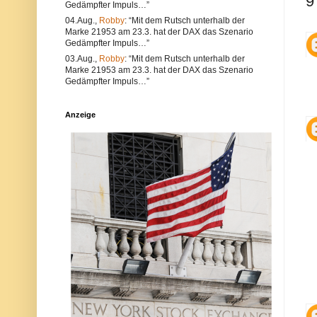
9
Gedämpfter Impuls…”
e
l
a
t
04.Aug.,
Robby
: “Mit dem Rutsch unterhalb der
l
e
Marke 21953 am 23.3. hat der DAX das Szenario
s
r
Gedämpfter Impuls…”
a
n
u
a
03.Aug.,
Robby
: “Mit dem Rutsch unterhalb der
c
t
Marke 21953 am 23.3. hat der DAX das Szenario
h
i
Gedämpfter Impuls…”
V
v
e
s
r
i
Anzeige
s
n
t
d
ö
d
s
i
s
e
e
P
g
o
e
s
g
t
e
a
n
u
d
c
i
h
e
a
N
u
e
f
t
d
i
e
q
r
u
P
e
l