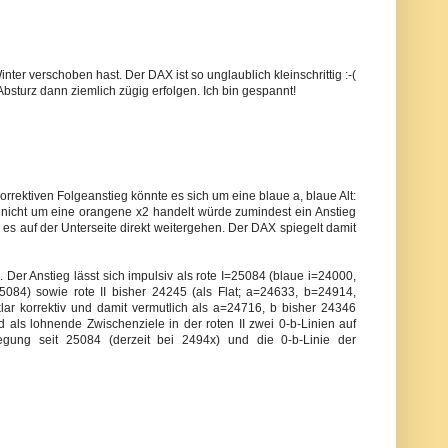
ter verschoben hast. Der DAX ist so unglaublich kleinschrittig :-(
Absturz dann ziemlich zügig erfolgen. Ich bin gespannt!
rektiven Folgeanstieg könnte es sich um eine blaue a, blaue Alt:
ieg nicht um eine orangene x2 handelt würde zumindest ein Anstieg
 es auf der Unterseite direkt weitergehen. Der DAX spiegelt damit
 Der Anstieg lässt sich impulsiv als rote I=25084 (blaue i=24000,
5084) sowie rote II bisher 24245 (als Flat; a=24633, b=24914,
ar korrektiv und damit vermutlich als a=24716, b bisher 24346
ind als lohnende Zwischenziele in der roten II zwei 0-b-Linien auf
egung seit 25084 (derzeit bei 2494x) und die 0-b-Linie der