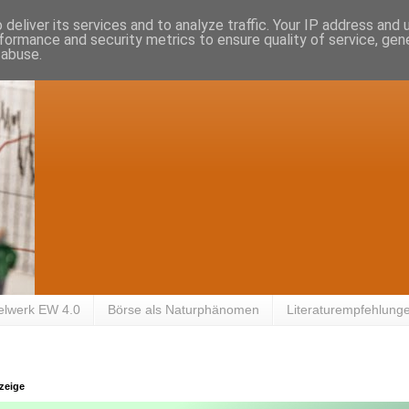
deliver its services and to analyze traffic. Your IP address and
formance and security metrics to ensure quality of service, ge
 abuse.
elwerk EW 4.0
Börse als Naturphänomen
Literaturempfehlung
zeige