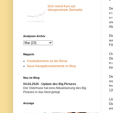
m
N
-
e
DAX nimmt Kurs auf
De
F
t
übergeordnete Zielmarke
v=
i
z
l
w
x=
t
e
un
e
r
Ab
r
k
b
i
l
s
Di
Analysen-Archiv
o
t
au
c
n
Fi
k
i
i
c
e
h
Or
Magazin
r
t
Di
t
e
Fussballvereine an der Börse
.
r
in
Neue Navigationselemente im Blog
E
w
ih
i
ü
n
n
De
m
s
Neu im Blog
ö
c
or
g
h
04.04.2026 - Update des Big Pictures
Im
l
t
Der Osterhase hat eine Aktualisierung des Big
12
i
.
Pictures in das Nest gelegt.
c
B
h
i
Li
e
t
Anzeige
Di
r
t
er
G
e
r
v