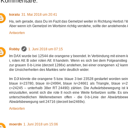
 Kommentare:
koratu
31. Mai 2018 um 20:41
Ha, seh gerade, dass Du im Fazit das Gemetzel weiter in Richtung Herbst / Win
Aber wenn ich Gemetzel im Wortsinn richtig verstehe, sollte der anstehende 
Antworten
Robby
1. Juni 2018 um 07:15
Im DAX wurde bei 12544 die orangene y beendet. In Verbindung mit einem kor
i, roten Alt: B oder roten Alt: II handeln. Wenn es sich bei dem Folgeanst
zur grauen 0-b-Linie (derzeit 1286x) anstehen, bei einer orangenen x2 kann
die Unsicherheiten des Marktes sehr deutlich wider.
Im DJI könnte die orangene 5 bzw. blaue 3 bei 23528 gestartet worden sein.
blaue ii=23780, blaue iii=24994, blaue iv=24661 als Triangle, blaue v=2
c=24245 – unterhalb 38er RT 24490) zählen. Die Aufwärtsbewegung ist kl
einzustufen, womit sich die rote II noch eine Weile fortsetzen sollte. Es s
unterschiedlichen Wellenebenen offen - die 0-b-Linie der Abwärtsbew
Abwärtsbewegung seit 24716 (derzeit bei2469x).
Antworten
moerdn
1. Juni 2018 um 15:06