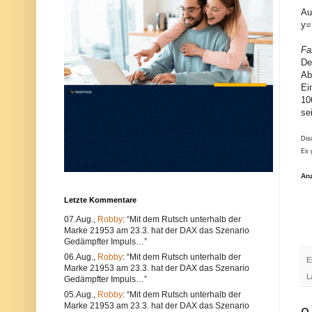
u
e
Au
n
r
y=
d
w
k
e
ö
n
Fa
n
d
De
n
e
Ab
e
n
n
S
Ei
s
i
10
o
e
se
w
e
o
i
h
n
Dis
l
e
Es 
t
n
e
a
c
n
An
h
d
n
e
Letzte Kommentare
i
r
s
e
07.Aug.,
Robby
: “Mit dem Rutsch unterhalb der
c
n
Marke 21953 am 23.3. hat der DAX das Szenario
h
B
e
r
Gedämpfter Impuls…”
P
o
06.Aug.,
Robby
: “Mit dem Rutsch unterhalb der
E
r
w
Marke 21953 am 23.3. hat der DAX das Szenario
o
s
L
Gedämpfter Impuls…”
b
e
l
r
05.Aug.,
Robby
: “Mit dem Rutsch unterhalb der
e
.
Marke 21953 am 23.3. hat der DAX das Szenario
m
A