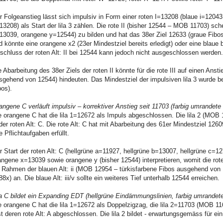
r Folgeanstieg lässt sich impulsiv in Form einer roten I=13208 (blaue i=12043,
13208) als Start der lila 3 zählen. Die rote II (bisher 12544 – MOB 11703) s
13039, orangene y=12544) zu bilden und hat das 38er Ziel 12633 (graue Fibos)
d könnte eine orangene x2 (23er Mindestziel bereits erledigt) oder eine blaue b 
schluss der roten Alt: II bei 12544 kann jedoch nicht ausgeschlossen werden.
e Abarbeitung des 38er Ziels der roten II könnte für die rote III auf einen An
sgehend von 12544) hindeuten. Das Mindestziel der impulsiven lila 3 wurde ber
bos).
angene C verläuft impulsiv – korrektiver Anstieg seit 11703 (farbig umrandete
e orangene C hat die lila 1=12672 als Impuls abgeschlossen. Die lila 2 (MOB 
 der roten Alt: C. Die rote Alt: C hat mit Abarbeitung des 61er Mindestziel 126
re Pflichtaufgaben erfüllt.
r Start der roten Alt: C (hellgrüne a=11927, hellgrüne b=13007, hellgrüne c=1
angene x=13039 sowie orangene y (bisher 12544) interpretieren, womit die rote 
 Rahmen der blauen Alt: ii (MOB 12954 – türkisfarbene Fibos ausgehend von 12
88x) an. Die blaue Alt: iii/v sollte ein weiteres Tief unterhalb 12544 erreichen.
la C bildet ein Expanding EDT (hellgrüne Eindämmungslinien, farbig umrandete 
e orangene C hat die lila 1=12672 als Doppelzigzag, die lila 2=11703 (MOB 116
st deren rote Alt: A abgeschlossen. Die lila 2 bildet - erwartungsgemäss für 