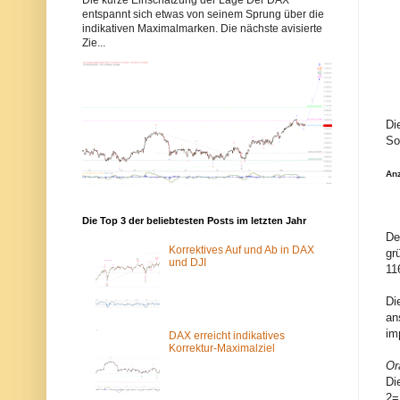
b
b
entspannt sich etwas von seinem Sprung über die
b
b
indikativen Maximalmarken. Die nächste avisierte
y
y
Zie...
s
s
-
-
e
e
l
l
l
l
i
i
o
o
Di
t
t
So
t
t
w
w
e
e
An
l
l
l
l
e
e
n
n
Die Top 3 der beliebtesten Posts im letzten Jahr
.
.
De
d
d
Korrektives Auf und Ab in DAX
gr
e
e
und DJI
11
w
ü
u
b
r
e
Di
d
r
an
e
d
im
v
a
DAX erreicht indikatives
o
s
Korrektur-Maximalziel
m
T
Or
S
o
Di
p
r
a
-
2=