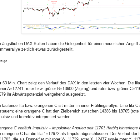
e ängstlichen DAX-Bullen haben die Gelegenheit für einen neuerlichen Angriff
mmerrallye zeitlich etwas zurückgestellt.
zeige
r 60 Min. Chart zeigt den Verlauf des DAX in den letzten vier Wochen. Die lila
üner A=12741, roter bzw. grüner B=13600 (Zigzag) und roter bzw. grüner C=11
679 ihr Abwärtspotenzial weitgehend ausgereizt.
e laufende lila bzw. orangenen C ist mitten in einer Frühlingsrallye. Eine lila 
steuern; eine orangene C hat den Zielbereich zwischen 14386 bis 18765 (rote F
pulsiv und korrektiv interpretiert werden.
angene C verläuft impulsiv – impulsiver Anstieg seit 11703 (farbig hinterlegte
e orangene C hat die lila 1=12672 als Impuls abgeschlossen. Der Verlauf der he
11703, die als Doppelflat mit roter W=11729, roter X=12477 sowie roter Y=117