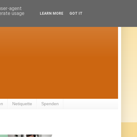
 user-agent
nerate usage
LEARN MORE
GOT IT
en
Netiquette
Spenden