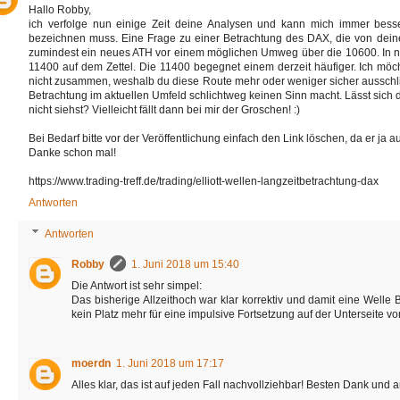
Hallo Robby,
ich verfolge nun einige Zeit deine Analysen und kann mich immer bess
bezeichnen muss. Eine Frage zu einer Betrachtung des DAX, die von deiner
zumindest ein neues ATH vor einem möglichen Umweg über die 10600. In na
11400 auf dem Zettel. Die 11400 begegnet einem derzeit häufiger. Ich mö
nicht zusammen, weshalb du diese Route mehr oder weniger sicher ausschlie
Betrachtung im aktuellen Umfeld schlichtweg keinen Sinn macht. Lässt sich 
nicht siehst? Vielleicht fällt dann bei mir der Groschen! :)
Bei Bedarf bitte vor der Veröffentlichung einfach den Link löschen, da er ja a
Danke schon mal!
https://www.trading-treff.de/trading/elliott-wellen-langzeitbetrachtung-dax
Antworten
Antworten
Robby
1. Juni 2018 um 15:40
Die Antwort ist sehr simpel:
Das bisherige Allzeithoch war klar korrektiv und damit eine Welle 
kein Platz mehr für eine impulsive Fortsetzung auf der Unterseite v
moerdn
1. Juni 2018 um 17:17
Alles klar, das ist auf jeden Fall nachvollziehbar! Besten Dank 