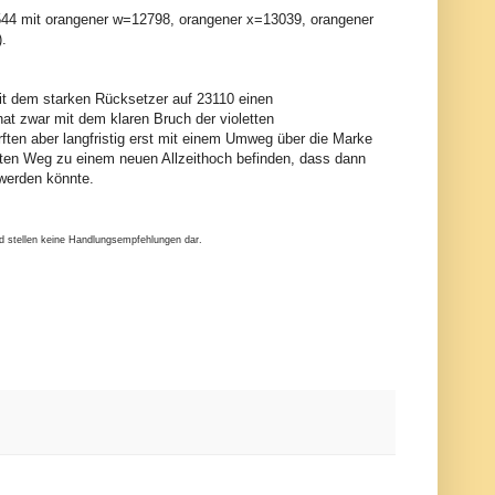
12544 mit orangener w=12798, orangener x=13039, orangener
).
 mit dem starken Rücksetzer auf 23110 einen
t zwar mit dem klaren Bruch der violetten
ften aber langfristig erst mit einem Umweg über die Marke
ekten Weg zu einem neuen Allzeithoch befinden, dass dann
werden könnte.
nd stellen keine Handlungsempfehlungen dar.