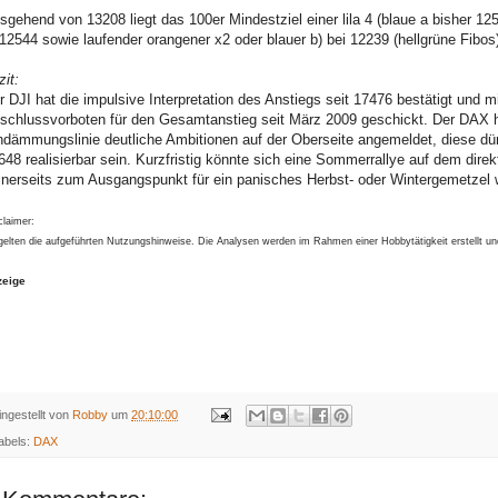
sgehend von 13208 liegt das 100er Mindestziel einer lila 4 (blaue a bisher 
12544 sowie laufender orangener x2 oder blauer b) bei 12239 (hellgrüne Fibos
zit:
r DJI hat die impulsive Interpretation des Anstiegs seit 17476 bestätigt und
schlussvorboten für den Gesamtanstieg seit März 2009 geschickt. Der DAX ha
ndämmungslinie deutliche Ambitionen auf der Oberseite angemeldet, diese dür
648 realisierbar sein. Kurzfristig könnte sich eine Sommerrallye auf dem dir
inerseits zum Ausgangspunkt für ein panisches Herbst- oder Wintergemetzel 
claimer:
gelten die aufgeführten Nutzungshinweise. Die Analysen werden im Rahmen einer Hobbytätigkeit erstellt u
zeige
ingestellt von
Robby
um
20:10:00
abels:
DAX