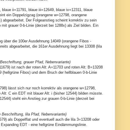
 blaue ii=11791, blaue iii=12649, blaue iv=12311, blaue
cheint ein Doppelzigzag (orangene w=12798, orangene
 abgearbeitet. Der Folgeanstieg scheint korrektiv zu sein
mit grauer 0-b-Linie (derzeit bei 1288x) als Ziel bilden. Ein
stieg über die 100er Ausdehnung 14049 (orangene Fibos -
eits abgearbeitet, die 161er Ausdehnung liegt bei 13308 (lila
 Beschriftung, grauer Pfad, Nebenvariante)
11679) ist nach der roten Alt: A=11703 und roten Alt: B=13208
09 (hellgrüne Fibos) und dem Bruch der hellblauen 0-b-Linie
2798) lässt sich nur noch korrektiv als orangene w=12798,
Alt: C ein EDT mit blauer Alt: i (bisher 12544) bilden müsste.
544) steht ein Anstieg zur grauen 0-b-Linie (derzeit bei
Beschriftung, lila Pfad, Nebenvariante)
79) als Doppelflat und eventuell auch die lila 3=13208 oder
ein Expanding EDT - eine hellgrüne Eindämmungslinie.