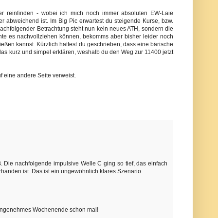
er reinfinden - wobei ich mich noch immer absoluten EW-Laie
 abweichend ist. Im Big Pic erwartest du steigende Kurse, bzw.
chfolgender Betrachtung steht nun kein neues ATH, sondern die
chte es nachvollziehen können, bekomms aber bisher leider noch
ßen kannst. Kürzlich hattest du geschrieben, dass eine bärische
das kurz und simpel erklären, weshalb du den Weg zur 11400 jetzt
uf eine andere Seite verweist.
B. Die nachfolgende impulsive Welle C ging so tief, das einfach
orhanden ist. Das ist ein ungewöhnlich klares Szenario.
und angenehmes Wochenende schon mal!