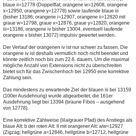
blaue ii=12778 (Doppelflat; orangene w=12608, orangene
x=12950, orangene y=12778) sowie laufende blaue iii
(bisher 13186; orangene i=12907, orangene ii=12820 mit
graue w=12798, graue x=12876, graue y=12820, orangene
iii=13186, orangene iv bisher 13004, eventuell laufende
orangene v bisher 13072) impulsiv gewertet werden.
Der Verlauf der orangenen iv ist nur schwer zu fassen. Die
orangene iv ist deshalb vermutlich noch nicht beendet und
könnte zeitlich noch bis zum 22.6. dauern. Um die maximal
mögliche Anzahl von Extensions nicht zu überschreiten
bietet sich für das Zwischenhoch bei 12950 eine korrektive
Zählung sein.
Das mindestens zu erwartende Ziel der blauen iii bei 13159
(100er Ausdehnung) wurde abgearbeitet, die 161er
Ausdehnung liegt bei 13394 (braune Fibos – ausgehend
von 12778).
Eine korrektive Zählweise (lila/grauer Pfad) des Anstiegs als
blaue Alt: b der roten Alt: II mit orangener Alt: a/w=12927
(Zigzag; hellgrüne a=12846, hellgrüne b=12712, hellgrüne