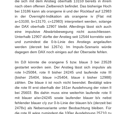
die sich mit dem Anstieg oberhalb 13159 bereits in ihrem
nach oben offenen Zielbereich befindet. Das bisherige Hoch
bei 13186 kann als orangene iii und der Rücklauf auf 12983
in der Overnight-Indikation als orangene iv (Flat mit
a=13100, b=13170, c=12983) interpretiert werden, solange
der DAX oberhalb 12907 bleibt. Allerdings lässt sich auch
eine impulsive Abwärtsbewegung nicht ausschliessen.
Unterhalb 12907 dürfte der Anstieg seit 12544 korrektiv sein
und zumindest die 0-b-Linie des Anstiegs angelaufen
werden (derzeit bei 1267x). Im Impuls-Szenario würde
dagegen dem DAX noch einiges auf der Oberseite fehlen.
Im DJI könnte die orangene 5 bzw. blaue 3 bei 23528
gestartet worden sein. Der Anstieg lässt sich impulsiv als
rote I=25084, rote II bisher 24245 und laufende rote III
(bisher 25404, blaue i=25404, blaue ii bisher 12988)
zählen. Die blaue ii ist noch nicht beendet. Bestätigt wäre
die rote III erst oberhalb der 161er Ausdehnung der roten II
bei 25603. Bis dahin muss eine weiterhin laufende rote II
mit blauer a/w=24245 sowie laufender blauer b/x nebst
fehlender blauer c/y zur 0-b-Linie der blauen b/x (derzeit bei
2478x) als Nebenvariante unter Beobachtung bleiben. Für
die rote III wäre zumindest die 100er Ausdehnung 25710 zu