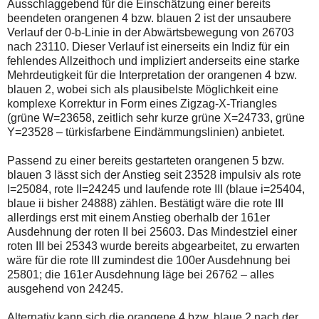
Ausschlaggebend für die Einschätzung einer bereits
beendeten orangenen 4 bzw. blauen 2 ist der unsaubere
Verlauf der 0-b-Linie in der Abwärtsbewegung von 26703
nach 23110. Dieser Verlauf ist einerseits ein Indiz für ein
fehlendes Allzeithoch und impliziert anderseits eine starke
Mehrdeutigkeit für die Interpretation der orangenen 4 bzw.
blauen 2, wobei sich als plausibelste Möglichkeit eine
komplexe Korrektur in Form eines Zigzag-X-Triangles
(grüne W=23658, zeitlich sehr kurze grüne X=24733, grüne
Y=23528 – türkisfarbene Eindämmungslinien) anbietet.
Passend zu einer bereits gestarteten orangenen 5 bzw.
blauen 3 lässt sich der Anstieg seit 23528 impulsiv als rote
I=25084, rote II=24245 und laufende rote III (blaue i=25404,
blaue ii bisher 24888) zählen. Bestätigt wäre die rote III
allerdings erst mit einem Anstieg oberhalb der 161er
Ausdehnung der roten II bei 25603. Das Mindestziel einer
roten III bei 25343 wurde bereits abgearbeitet, zu erwarten
wäre für die rote III zumindest die 100er Ausdehnung bei
25801; die 161er Ausdehnung läge bei 26762 – alles
ausgehend von 24245.
Alternativ kann sich die orangene 4 bzw. blaue 2 nach der