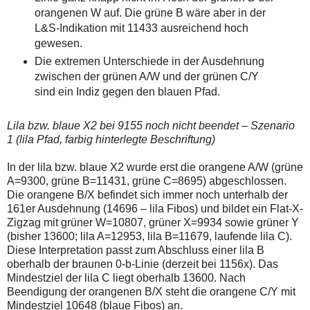
orangenen W auf. Die grüne B wäre aber in der
L&S-Indikation mit 11433 ausreichend hoch
gewesen.
Die extremen Unterschiede in der Ausdehnung
zwischen der grünen A/W und der grünen C/Y
sind ein Indiz gegen den blauen Pfad.
Lila bzw. blaue X2 bei 9155 noch nicht beendet – Szenario
1 (lila Pfad, farbig hinterlegte Beschriftung)
In der lila bzw. blaue X2 wurde erst die orangene A/W (grüne
A=9300, grüne B=11431, grüne C=8695) abgeschlossen.
Die orangene B/X befindet sich immer noch unterhalb der
161er Ausdehnung (14696 – lila Fibos) und bildet ein Flat-X-
Zigzag mit grüner W=10807, grüner X=9934 sowie grüner Y
(bisher 13600; lila A=12953, lila B=11679, laufende lila C).
Diese Interpretation passt zum Abschluss einer lila B
oberhalb der braunen 0-b-Linie (derzeit bei 1156x). Das
Mindestziel der lila C liegt oberhalb 13600. Nach
Beendigung der orangenen B/X steht die orangene C/Y mit
Mindestziel 10648 (blaue Fibos) an.