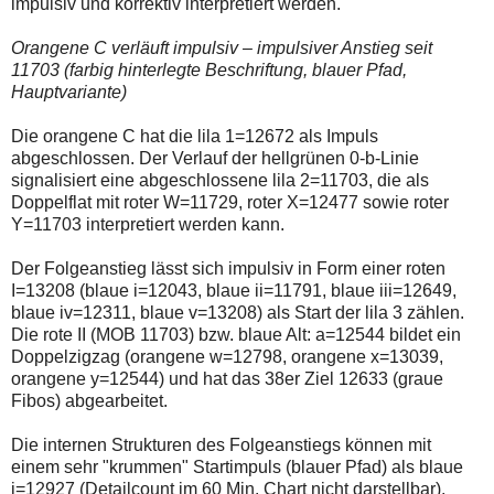
impulsiv und korrektiv interpretiert werden.
Orangene C verläuft impulsiv – impulsiver Anstieg seit
11703 (farbig hinterlegte Beschriftung, blauer Pfad,
Hauptvariante)
Die orangene C hat die lila 1=12672 als Impuls
abgeschlossen. Der Verlauf der hellgrünen 0-b-Linie
signalisiert eine abgeschlossene lila 2=11703, die als
Doppelflat mit roter W=11729, roter X=12477 sowie roter
Y=11703 interpretiert werden kann.
Der Folgeanstieg lässt sich impulsiv in Form einer roten
I=13208 (blaue i=12043, blaue ii=11791, blaue iii=12649,
blaue iv=12311, blaue v=13208) als Start der lila 3 zählen.
Die rote II (MOB 11703) bzw. blaue Alt: a=12544 bildet ein
Doppelzigzag (orangene w=12798, orangene x=13039,
orangene y=12544) und hat das 38er Ziel 12633 (graue
Fibos) abgearbeitet.
Die internen Strukturen des Folgeanstiegs können mit
einem sehr "krummen" Startimpuls (blauer Pfad) als blaue
i=12927 (Detailcount im 60 Min. Chart nicht darstellbar),