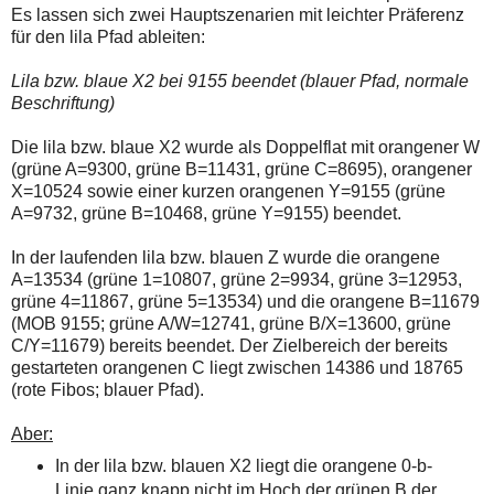
einmal.
Es lassen sich zwei Hauptszenarien mit leichter Präferenz
Sollte
für den lila Pfad ableiten:
das
Problem
weiterbestehen
Lila bzw. blaue X2 bei 9155 beendet (blauer Pfad, normale
bitte
Beschriftung)
ich
um
Die lila bzw. blaue X2 wurde als Doppelflat mit orangener W
Kontaktaufnahme
per
(grüne A=9300, grüne B=11431, grüne C=8695), orangener
Mail
X=10524 sowie einer kurzen orangenen Y=9155 (grüne
robbys-
A=9732, grüne B=10468, grüne Y=9155) beendet.
elliottwellen@online.de.
Bis
zur
In der laufenden lila bzw. blauen Z wurde die orangene
Lösung
A=13534 (grüne 1=10807, grüne 2=9934, grüne 3=12953,
des
grüne 4=11867, grüne 5=13534) und die orangene B=11679
Problems
(MOB 9155; grüne A/W=12741, grüne B/X=13600, grüne
sind
die
C/Y=11679) bereits beendet. Der Zielbereich der bereits
Post
gestarteten orangenen C liegt zwischen 14386 und 18765
auch
(rote Fibos; blauer Pfad).
auf
der
Plattform
Aber:
wallstreet-
In der lila bzw. blauen X2 liegt die orangene 0-b-
online.de
verfügbar.
Linie ganz knapp nicht im Hoch der grünen B der