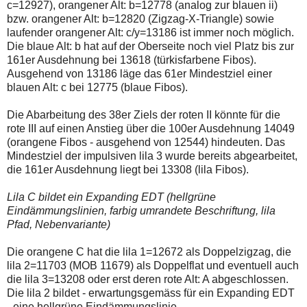
c=12927), orangener Alt: b=12778 (analog zur blauen ii)
bzw. orangener Alt: b=12820 (Zigzag-X-Triangle) sowie
laufender orangener Alt: c/y=13186 ist immer noch möglich.
Die blaue Alt: b hat auf der Oberseite noch viel Platz bis zur
161er Ausdehnung bei 13618 (türkisfarbene Fibos).
Ausgehend von 13186 läge das 61er Mindestziel einer
blauen Alt: c bei 12775 (blaue Fibos).
Die Abarbeitung des 38er Ziels der roten II könnte für die
rote III auf einen Anstieg über die 100er Ausdehnung 14049
(orangene Fibos - ausgehend von 12544) hindeuten. Das
Mindestziel der impulsiven lila 3 wurde bereits abgearbeitet,
die 161er Ausdehnung liegt bei 13308 (lila Fibos).
Lila C bildet ein Expanding EDT (hellgrüne
Eindämmungslinien, farbig umrandete Beschriftung, lila
Pfad, Nebenvariante)
Die orangene C hat die lila 1=12672 als Doppelzigzag, die
lila 2=11703 (MOB 11679) als Doppelflat und eventuell auch
die lila 3=13208 oder erst deren rote Alt: A abgeschlossen.
Die lila 2 bildet - erwartungsgemäss für ein Expanding EDT
- eine hellgrüne Eindämmungslinie.