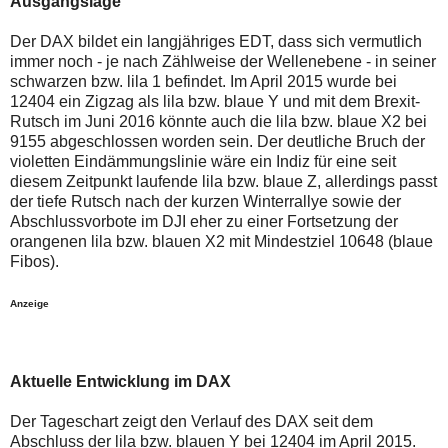
Ausgangslage
auch
Alternativ
Verstösse
sind
gegen
die
Der DAX bildet ein langjähriges EDT, dass sich vermutlich
die
Post
immer noch - je nach Zählweise der Wellenebene - in seiner
Netiquette
auch
schwarzen bzw. lila 1 befindet. Im April 2015 wurde bei
oder
auf
12404 ein Zigzag als lila bzw. blaue Y und mit dem Brexit-
ein
der
Missbrauch
Plattform
Rutsch im Juni 2016 könnte auch die lila bzw. blaue X2 bei
der
wallstreet-
9155 abgeschlossen worden sein. Der deutliche Bruch der
Kommentarfunktion
online.de
violetten Eindämmungslinie wäre ein Indiz für eine seit
sein.
verfügbar.
diesem Zeitpunkt laufende lila bzw. blaue Z, allerdings passt
Bitte
überprüfen
der tiefe Rutsch nach der kurzen Winterrallye sowie der
Sie
Abschlussvorbote im DJI eher zu einer Fortsetzung der
Ihre
orangenen lila bzw. blauen X2 mit Mindestziel 10648 (blaue
Browsereinstellungen
Fibos).
oder
Ihre
Internetverbindung
Anzeige
und
versuchen
Sie
es
zu
Aktuelle Entwicklung im DAX
einem
späteren
Der Tageschart zeigt den Verlauf des DAX seit dem
Zeitpunkt
noch
Abschluss der lila bzw. blauen Y bei 12404 im April 2015.