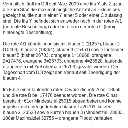
Vermutlich läuft im DJI seit März 2009 eine lila Y als Zigzag,
die zum Start die maximal mögliche Anzahl an Extensions
gezeigt hat, die nur in einer Y, einer 5 oder einer C zulässig
sind. Die lila Y befindet sich entweder noch in der roten A/1
(normale Beschriftung) oder bereits in der roten C (farbig
hinterlegte Beschriftung).
Die rote A/1 könnte impulsiv mit blauer 1 (11257), blauer 2
(10404), blauer 3 (18364), blauer 4 (15451) sowie laufender
blauer 5 (bisher 26703; orangene 1=18668, orangene
2=17476, orangene 3=26703, orangene 4=23528, laufende
orangene 5 mit Ziel oberhalb 26703) gezählt werden. Der
Tageschart vom DJI zeigt den Verlauf seit Beendigung der
blauen 4.
Im Falle einer laufenden roten C wäre die rote A bei 18668
und die rote B bei 17476 beendet worden. Die rote C hat
bereits ihr 61er Mindestziel 25015 abgearbeitet und könnte
impulsiv mit einer gedehnten blauen 1=26703, kurzen
blauen 2=23528 sowie kurzen blauen 3 (Mindestziel 28683,
100er Maximalziel 32755 – orangene Fibos) verlaufen.