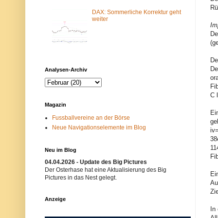
m
N
Rü
-
e
DAX: Sommerliche Korrektur geht
F
t
weiter
Im
i
z
l
w
De
t
e
(g
e
r
r
k
b
i
De
l
s
De
Analysen-Archiv
o
t
or
c
n
Fi
k
i
i
c
C 
e
h
Magazin
r
t
Ei
t
e
Fussballvereine an der Börse
.
r
ge
Neue Navigationselemente im Blog
E
w
iv
i
ü
38
n
n
11
m
s
Neu im Blog
ö
c
Fi
g
h
04.04.2026 - Update des Big Pictures
l
t
Der Osterhase hat eine Aktualisierung des Big
Ei
i
.
Pictures in das Nest gelegt.
c
B
Au
h
i
Zi
e
t
Anzeige
r
t
In
G
e
r
v
Al