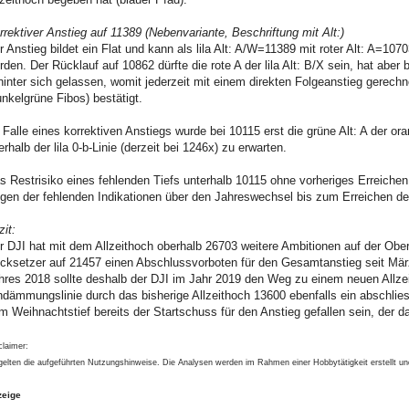
rrektiver Anstieg auf 11389 (Nebenvariante, Beschriftung mit Alt:)
r Anstieg bildet ein Flat und kann als lila Alt: A/W=11389 mit roter Alt: A=1070
rden. Der Rücklauf auf 10862 dürfte die rote A der lila Alt: B/X sein, hat aber 
hinter sich gelassen, womit jederzeit mit einem direkten Folgeanstieg gerech
unkelgrüne Fibos) bestätigt.
 Falle eines korrektiven Anstiegs wurde bei 10115 erst die grüne Alt: A der or
erhalb der lila 0-b-Linie (derzeit bei 1246x) zu erwarten.
s Restrisiko eines fehlenden Tiefs unterhalb 10115 ohne vorheriges Erreichen der
gen der fehlenden Indikationen über den Jahreswechsel bis zum Erreichen der 
zit:
r DJI hat mit dem Allzeithoch oberhalb 26703 weitere Ambitionen auf der Ober
cksetzer auf 21457 einen Abschlussvorboten für den Gesamtanstieg seit Mär
hres 2018 sollte deshalb der DJI im Jahr 2019 den Weg zu einem neuen Allzeit
ndämmungslinie durch das bisherige Allzeithoch 13600 ebenfalls ein abschlie
m Weihnachtstief bereits der Startschuss für den Anstieg gefallen sein, der das
claimer:
gelten die aufgeführten Nutzungshinweise. Die Analysen werden im Rahmen einer Hobbytätigkeit erstellt u
zeige