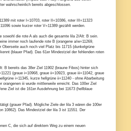
er wahrscheinlich bereits abgeschlossen.
11389 mit roter I=10703, roter II=10386, roter III=11323
=11096 sowie kurzer roter V=11389 gezählt werden.
e sowohl die rote A als auch die gesamte lila 2/Alt: B sein.
 eine immer noch laufende rote B (orangene a/w=11269,
er Oberseite auch noch viel Platz bis 11715 (dunkelgrüne
 kennt (blauer Pfad). Das 61er Mindestziel der fehlenden roten
lt: B bereits das 38er Ziel 11902 (braune Fibos) hinter sich
11221 (graue i=10968, graue ii=10923, graue iii=11042, graue
ellgrüne i=11345, kurze hellgrüne ii=11240 - ohne Abarbeitung
er orangenen iii wurde mittlerweile erreicht. Das 100er Ziel
ffene Ziel ist die 161er Ausdehnung bei 11673 (hellblaue
ätigt (grauer Pfad). Mögliche Ziele der lila 3 wären die 100er
10862). Das Mindestziel der lila 3 ist 11551. Der
rangenen C, die sich auf direktem Weg zu einem neuen