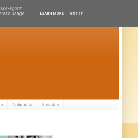
 user-agent
nerate usage
LEARN MORE
GOT IT
en
Netiquette
Spenden