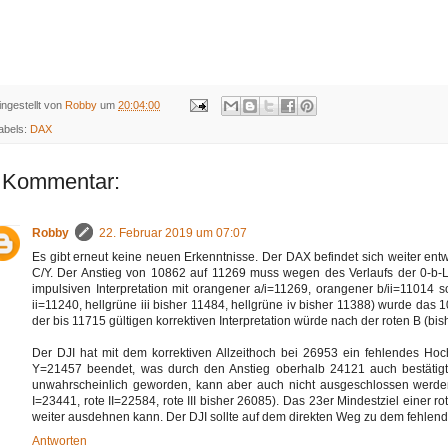
ingestellt von
Robby
um
20:04:00
abels:
DAX
 Kommentar:
Robby
22. Februar 2019 um 07:07
Es gibt erneut keine neuen Erkenntnisse. Der DAX befindet sich weiter entweder
C/Y. Der Anstieg von 10862 auf 11269 muss wegen des Verlaufs der 0-b-Li
impulsiven Interpretation mit orangener a/i=11269, orangener b/ii=11014 s
ii=11240, hellgrüne iii bisher 11484, hellgrüne iv bisher 11388) wurde das 100
der bis 11715 gültigen korrektiven Interpretation würde nach der roten B (bi
Der DJI hat mit dem korrektiven Allzeithoch bei 26953 ein fehlendes Hoch
Y=21457 beendet, was durch den Anstieg oberhalb 24121 auch bestätigt se
unwahrscheinlich geworden, kann aber auch nicht ausgeschlossen werden. D
I=23441, rote II=22584, rote III bisher 26085). Das 23er Mindestziel einer rot
weiter ausdehnen kann. Der DJI sollte auf dem direkten Weg zu dem fehlende
Antworten