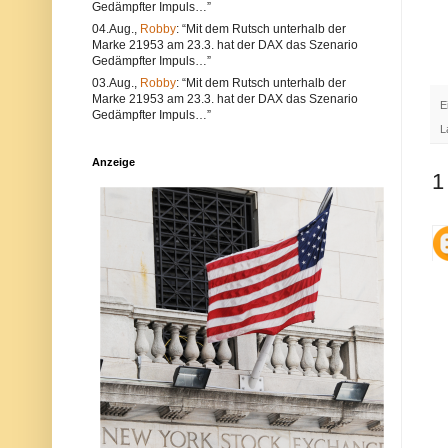
Gedämpfter Impuls…”
e
l
a
t
04.Aug.,
Robby
: “Mit dem Rutsch unterhalb der
l
e
Marke 21953 am 23.3. hat der DAX das Szenario
s
r
Gedämpfter Impuls…”
a
n
u
a
03.Aug.,
Robby
: “Mit dem Rutsch unterhalb der
c
t
Marke 21953 am 23.3. hat der DAX das Szenario
E
h
i
Gedämpfter Impuls…”
V
v
L
e
s
r
i
Anzeige
s
n
1
t
d
ö
d
s
i
s
e
e
P
g
o
e
s
g
t
e
a
n
u
d
c
i
h
e
a
N
u
e
f
t
d
i
e
q
r
u
P
e
l