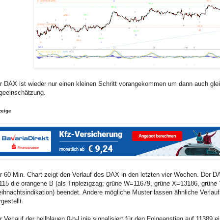
r DAX ist wieder nur einen kleinen Schritt vorangekommen um dann auch gleich
geeinschätzung.
zeige
r 60 Min. Chart zeigt den Verlauf des DAX in den letzten vier Wochen. Der D
115 die orangene B (als Triplezigzag; grüne W=11679, grüne X=13186, grüne
ihnachtsindikation) beendet. Andere mögliche Muster lassen ähnliche Verlaufs
gestellt.
r Verlauf der hellblauen 0-b-Linie signalisiert für den Folgeanstieg auf 11389 