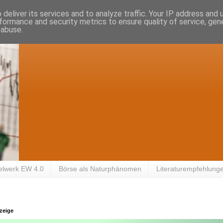
deliver its services and to analyze traffic. Your IP address and
formance and security metrics to ensure quality of service, ge
 abuse.
elwerk EW 4.0
Börse als Naturphänomen
Literaturempfehlung
zeige