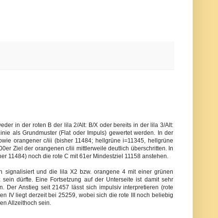
 in der roten B der lila 2/Alt: B/X oder bereits in der lila 3/Alt:
nie als Grundmuster (Flat oder Impuls) gewertet werden. In der
owie orangener c/iii (bisher 11484; hellgrüne i=11345, hellgrüne
er Ziel der orangenen c/iii mittlerweile deutlich überschritten. In
sher 11484) noch die rote C mit 61er Mindestziel 11158 anstehen.
 signalisiert und die lila X2 bzw. orangene 4 mit einer grünen
in dürfte. Eine Fortsetzung auf der Unterseite ist damit sehr
er Anstieg seit 21457 lässt sich impulsiv interpretieren (rote
en IV liegt derzeit bei 25259, wobei sich die rote III noch beliebig
n Allzeithoch sein.