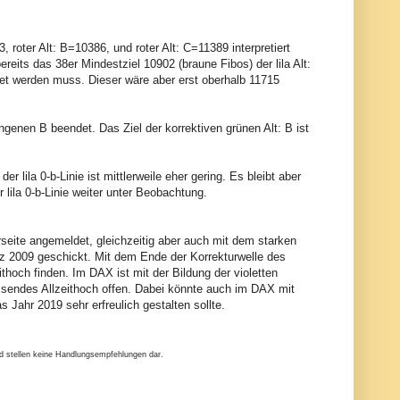
3, roter Alt: B=10386, und roter Alt: C=11389 interpretiert
bereits das 38er Mindestziel 10902 (braune Fibos) der lila Alt:
net werden muss. Dieser wäre aber erst oberhalb 11715
angenen B beendet. Das Ziel der korrektiven grünen Alt: B ist
 lila 0-b-Linie ist mittlerweile eher gering. Es bleibt aber
lila 0-b-Linie weiter unter Beobachtung.
seite angemeldet, gleichzeitig aber auch mit dem starken
z 2009 geschickt. Mit dem Ende der Korrekturwelle des
hoch finden. Im DAX ist mit der Bildung der violetten
ssendes Allzeithoch offen. Dabei könnte auch im DAX mit
 Jahr 2019 sehr erfreulich gestalten sollte.
nd stellen keine Handlungsempfehlungen dar.