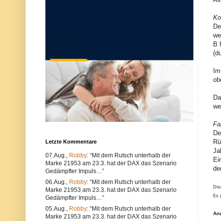
u
e
n
r
Ko
d
w
k
e
De
ö
n
we
n
d
B 
n
e
(d
e
n
n
S
s
i
Im
o
e
ob
w
e
o
i
h
n
Da
l
e
we
t
n
e
a
c
n
Fa
h
d
De
n
e
Rü
Letzte Kommentare
i
r
s
e
Ja
07.Aug.,
Robby
: “Mit dem Rutsch unterhalb der
c
n
Ei
Marke 21953 am 23.3. hat der DAX das Szenario
h
B
de
e
r
Gedämpfter Impuls…”
P
o
06.Aug.,
Robby
: “Mit dem Rutsch unterhalb der
r
w
Dis
Marke 21953 am 23.3. hat der DAX das Szenario
o
s
Es 
Gedämpfter Impuls…”
b
e
l
r
05.Aug.,
Robby
: “Mit dem Rutsch unterhalb der
e
.
An
Marke 21953 am 23.3. hat der DAX das Szenario
m
A