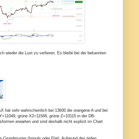
 wieder die Lust zu verlieren. Es bleibt bei der bekannten
AX hat sehr wahrscheinlich bei 13600 die orangene A und bei
 Y=11049, grüne X2=11568, grüne Z=10115 in der DB-
formen erwarten und sind deshalb nicht explizit im Chart
ein Grundmuster (Impuls oder Flat). Aufgrund des tiefen