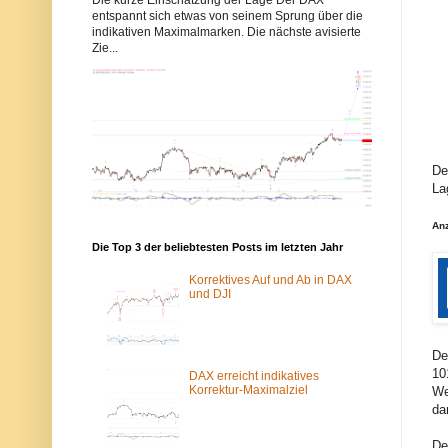
b
b
entspannt sich etwas von seinem Sprung über die
b
b
indikativen Maximalmarken. Die nächste avisierte
y
y
Zie...
s
s
-
-
e
e
l
l
l
l
i
i
o
o
t
t
t
t
De
w
w
La
e
e
l
l
l
l
An
e
e
n
n
Die Top 3 der beliebtesten Posts im letzten Jahr
.
.
d
d
Korrektives Auf und Ab in DAX
e
e
und DJI
w
ü
u
b
r
e
d
r
De
e
d
10
v
a
DAX erreicht indikatives
o
s
Korrektur-Maximalziel
We
m
T
dar
S
o
p
r
a
-
De