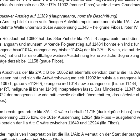
cklaufs unterhalb des 38er RTs 11902 (braune Fibos) wurde dieses Grundmust
pulsiver Anstieg auf 11389 (Hauptvariante, normale Beschriftung)
r Anstieg bildet einen vollständigen Aufwärtsimpuls und kann als lila 1/Alt: A=
edehnte Welle unterhalb 161er Ausdehnung 11343 – hellgrüne Fibos), roter IV
r Rücklauf auf 10862 hat das 38er Ziel der lila 2/Alt: B abgearbeitet und könnt
r langsam und mühsam wirkende Folgeanstieg auf 11484 könnte ein Indiz für
angene b/x=11014, orangene c/y bisher 11484) der lila 2/Alt: B sein, die auf d
bos) hat und für eine allfällige weitere Ausdehnung keine zeitliche Begrenzung
läge derzeit bei 11158 (graue Fibos).
n Abschluss der lila 2/Alt: B bei 10862 ist ebenfalls denkbar, zumal die lila 2/A
lassen hat und sich die Aufwärtsbewegung seit 11902 impulsiv als orangene i=
=10971, graue v=11269), orangene ii=11014 sowie orangene iii (bisher 11484; h
er RT, hellgrüne iii bisher 11484) interpretieren lässt. Das Mindestziel 11347 d
422 der orangenen iii wurde mittlerweile deutlich überschritten, das nächste o
bos).
ne bereits gestartete lila 3/Alt: C wäre oberhalb 11715 (dunkelgrüne Fibos) best
sdehnung 12136 bzw. die 161er Ausdehnung 12924 (lila Fibos – ausgehend von 
elbereich der lila Alt: C wäre zwischen 11649 und 12924 (lila Fibos).
 der impulsiven Interpretation ist die lila 1/Alt: A vermutlich der Start der o
lzeithoch begeben hat (blauer Pfad).