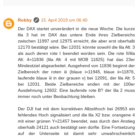
Robby
15. April 2019 um 06:40
Der DAX startet unverändert in die neue Woche. Die kurze
lila 3 hat im DAX das untere Ende ihres Zielbereichs
zwischen 11997 und 12975 erreicht, die aber erst oberhalb
12170 bestätigt wäre. Bei 12031 könnte sowohl die lila Alt: 3
als auch deren rote I beendet worden sein. Die rote II/lila
Alt: 4=11836 (lila Alt: 4 mit MOB 11825) hat das 23er
Mindestziel abgearbeitet. Ausgehend von 11836 beginnt der
Zielbereich der roten iii (blaue i=11945, blaue ii=11876,
laufende blaue iii in der grauen v) bei 12091, der lila Alt: 5
bei 12031. Beide Zielbereiche enden mit der 100er
Ausdehnung 12602. Eine laufende rote B? der lila 2 muss
immer noch unter Beobachtung bleiben.
Der DJI hat mit dem korrektiven Allzeithoch bei 26953 ein
fehlendes Hoch signalisiert und die lila X2 bzw. orangene 4
mit einer grünen Y=21457 beendet, was durch den Anstieg
oberhalb 24121 auch bestätigt sein dürfte. Eine Fortsetzung
auf der Unterseite ist damit sehr unwahrscheinlich