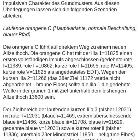
impulsiven Charakter des Grundmusters. Aus diesen
Überlegungen lassen sich die folgenden Szenarien
ableiten.
Laufende orangene C (Hauptvariante, normale Beschriftung,
blauer Pfad)
Die orangene C führt auf direktem Weg zu einem neuen
Allzeithoch. Die orangene C hat mit der lila 1=11825 einen
ersten vollständigen Impuls abgeschlossen (gedehnte rote
I=11389, rote II=10862, kurze rote III=11695, rote IV=11405,
kurze rote V=11825 als angedeutetes EDT). Wegen der
kurzen lila 2=11266 (das 38er Ziel 11172 wurde nicht
abgearbeitet – braune Fibos) sollte die lila 1 die gedehnte
Welle in der grünen 1 mit Ziel unterhalb dem bisherigen
Allzeithoch 13600 sein.
Der Zielbereich der laufenden kurzen lila 3 (bisher 12031)
mit roter I=12031 (blaue i=11469, extrem überschiessende
blaue ii=11466, kurze blaue iii=11708, blaue iv=11629,
gedehnte blaue v=12031) sowie kurzer roter ii (bisher
11836; unterhalb 23er Mindestziel 11850 – hellgrüne Fibos)