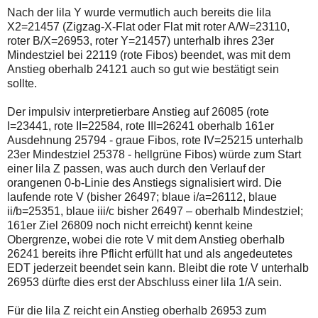
Nach der lila Y wurde vermutlich auch bereits die lila
X2=21457 (Zigzag-X-Flat oder Flat mit roter A/W=23110,
roter B/X=26953, roter Y=21457) unterhalb ihres 23er
Mindestziel bei 22119 (rote Fibos) beendet, was mit dem
Anstieg oberhalb 24121 auch so gut wie bestätigt sein
sollte.
Der impulsiv interpretierbare Anstieg auf 26085 (rote
I=23441, rote II=22584, rote III=26241 oberhalb 161er
Ausdehnung 25794 - graue Fibos, rote IV=25215 unterhalb
23er Mindestziel 25378 - hellgrüne Fibos) würde zum Start
einer lila Z passen, was auch durch den Verlauf der
orangenen 0-b-Linie des Anstiegs signalisiert wird. Die
laufende rote V (bisher 26497; blaue i/a=26112, blaue
ii/b=25351, blaue iii/c bisher 26497 – oberhalb Mindestziel;
161er Ziel 26809 noch nicht erreicht) kennt keine
Obergrenze, wobei die rote V mit dem Anstieg oberhalb
26241 bereits ihre Pflicht erfüllt hat und als angedeutetes
EDT jederzeit beendet sein kann. Bleibt die rote V unterhalb
26953 dürfte dies erst der Abschluss einer lila 1/A sein.
Für die lila Z reicht ein Anstieg oberhalb 26953 zum