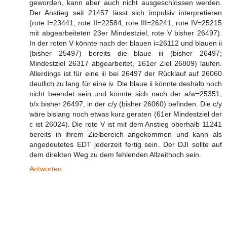
geworden, kann aber auch nicht ausgeschlossen werden.
Der Anstieg seit 21457 lässt sich impulsiv interpretieren
(rote I=23441, rote II=22584, rote III=26241, rote IV=25215
mit abgearbeiteten 23er Mindestziel, rote V bisher 26497).
In der roten V könnte nach der blauen i=26112 und blauen ii
(bisher 25497) bereits die blaue iii (bisher 26497;
Mindestziel 26317 abgearbeitet, 161er Ziel 26809) laufen.
Allerdings ist für eine iii bei 26497 der Rücklauf auf 26060
deutlich zu lang für eine iv. Die blaue ii könnte deshalb noch
nicht beendet sein und könnte sich nach der a/w=25351,
b/x bisher 26497, in der c/y (bisher 26060) befinden. Die c/y
wäre bislang noch etwas kurz geraten (61er Mindestziel der
c ist 26024). Die rote V ist mit dem Anstieg oberhalb 11241
bereits in ihrem Zielbereich angekommen und kann als
angedeutetes EDT jederzeit fertig sein. Der DJI sollte auf
dem direkten Weg zu dem fehlenden Allzeithoch sein.
Antworten