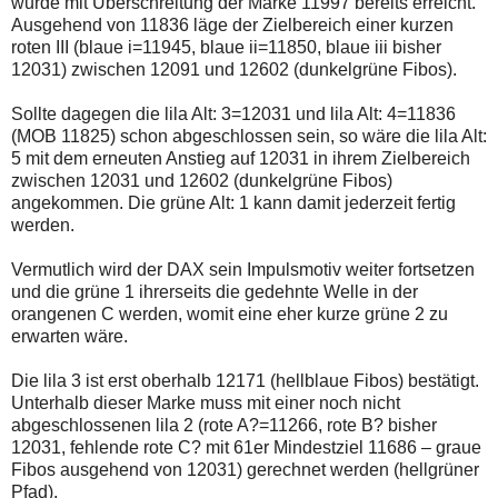
wurde mit Überschreitung der Marke 11997 bereits erreicht.
Ausgehend von 11836 läge der Zielbereich einer kurzen
roten III (blaue i=11945, blaue ii=11850, blaue iii bisher
12031) zwischen 12091 und 12602 (dunkelgrüne Fibos).
Sollte dagegen die lila Alt: 3=12031 und lila Alt: 4=11836
(MOB 11825) schon abgeschlossen sein, so wäre die lila Alt:
5 mit dem erneuten Anstieg auf 12031 in ihrem Zielbereich
zwischen 12031 und 12602 (dunkelgrüne Fibos)
angekommen. Die grüne Alt: 1 kann damit jederzeit fertig
werden.
Vermutlich wird der DAX sein Impulsmotiv weiter fortsetzen
und die grüne 1 ihrerseits die gedehnte Welle in der
orangenen C werden, womit eine eher kurze grüne 2 zu
erwarten wäre.
Die lila 3 ist erst oberhalb 12171 (hellblaue Fibos) bestätigt.
Unterhalb dieser Marke muss mit einer noch nicht
abgeschlossenen lila 2 (rote A?=11266, rote B? bisher
12031, fehlende rote C? mit 61er Mindestziel 11686 – graue
Fibos ausgehend von 12031) gerechnet werden (hellgrüner
Pfad).