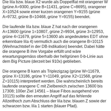
Die lila bzw. blaue X2 wurde als Doppelflat mit orangener W
einmal.
Sollte
(grüne A=9300, grüne B=11431, grüne C=8695), orangener
das
X=10524 sowie einer kurzen orangenen Y=9155 (grüne
Problem
A=9732, grüne B=10468, grüne Y=9155) beendet.
weiterbestehen
bitte
ich
Die laufende lila bzw. blaue Z hat nach der orangenen
um
A=13600 (grüne 1=10807, grüne 2=9934, grüne 3=12953,
Kontaktaufnahme
grüne 4=11679, grüne 5=13600 als angedeutetes EDT ohne
per
erkennbare lila 4) vermutlich auch die orangene B=10115
Mail
robbys-
(Weihnachtstief in der DB-Indikation) beendet. Dabei hätte
elliottwellen@online.de.
die orangene B ihre Vorgabe erfüllt und wäre
Bis
erwartungsgemäss oberhalb der hellgrünen 0-b-Linie aus
zur
dem Big Picture (derzeit bei 910x) geblieben.
Lösung
des
Problems
Die orangene B kann als Triplezigzag (grüne W=11679,
sind
grüne X=13186, grüne Y=11049, grüne X2=11568, grüne
die
Z=10115) interpretiert werden. Die wahrscheinlich bereits
Post
auch
laufende orangene C mit Zielbereich zwischen 13600 bis
auf
17308; 100er Ziel 14561 – blaue Fibos ausgehend von
der
10115) sollte den erneuten Angriff auf das fehlende
Plattform
Allzeithoch zum Abschluss der lila bzw. blauen Z sowie der
wallstreet-
online.de
schwarzen bzw. lila 1 starten (blauer Pfad).
verfügbar.