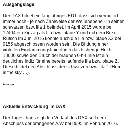
auch
Alternativ
Ausgangslage
Verstösse
sind
gegen
die
Der DAX bildet ein langjähriges EDT, dass sich vermutlich
die
Post
Netiquette
auch
immer noch - je nach Zählweise der Wellenebene - in seiner
oder
auf
schwarzen bzw. lila 1 befindet. Im April 2015 wurde bei
ein
der
12404 ein Zigzag als lila bzw. blaue Y und mit dem Brexit-
Missbrauch
Plattform
Rutsch im Juni 2016 könnte auch die lila bzw. blaue X2 bei
der
wallstreet-
Kommentarfunktion
online.de
9155 abgeschlossen worden sein. Die Bildung einer
sein.
verfügbar.
violetten Eindämmungslinie durch das bisherige Hoch
Bitte
13600 sowie den Bruch der braunen 0-b-Linie ist ein
überprüfen
deutliches Indiz für eine bereits laufende lila bzw. blaue Z.
Sie
Ihre
Diese bildet den Abschluss der schwarzen bzw. lila 1 (Here
Browsereinstellungen
is the sky …).
oder
Ihre
Internetverbindung
Anzeige
und
versuchen
Sie
es
Aktuelle Entwicklung im DAX
zu
einem
späteren
Der Tageschart zeigt den Verlauf des DAX seit dem
Zeitpunkt
Abschluss der orangenen A/W bei 8695 im Februar 2016.
noch