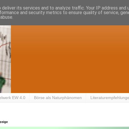
deliver its services and to analyze traffic. Your IP address and
formance and security metrics to ensure quality of service, ge
 abuse.
elwerk EW 4.0
Börse als Naturphänomen
Literaturempfehlung
zeige