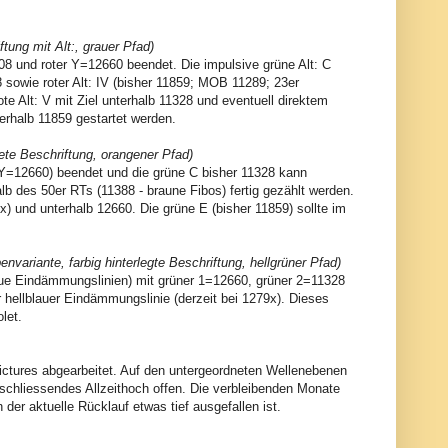
tung mit Alt:, grauer Pfad)
8 und roter Y=12660 beendet. Die impulsive grüne Alt: C
328 sowie roter Alt: IV (bisher 11859; MOB 11289; 23er
te Alt: V mit Ziel unterhalb 11328 und eventuell direktem
erhalb 11859 gestartet werden.
ete Beschriftung, orangener Pfad)
Y=12660) beendet und die grüne C bisher 11328 kann
b des 50er RTs (11388 - braune Fibos) fertig gezählt werden.
4x) und unterhalb 12660. Die grüne E (bisher 11859) sollte im
variante, farbig hinterlegte Beschriftung, hellgrüner Pfad)
aue Eindämmungslinien) mit grüner 1=12660, grüner 2=11328
r hellblauer Eindämmungslinie (derzeit bei 1279x). Dieses
let.
Pictures abgearbeitet. Auf den untergeordneten Wellenebenen
bschliessendes Allzeithoch offen. Die verbleibenden Monate
 der aktuelle Rücklauf etwas tief ausgefallen ist.