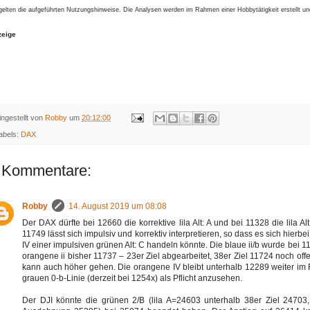
gelten die aufgeführten Nutzungshinweise. Die Analysen werden im Rahmen einer Hobbytätigkeit erstellt u
zeige
ingestellt von
Robby
um
20:12:00
abels:
DAX
 Kommentare:
Robby
14. August 2019 um 08:08
Der DAX dürfte bei 12660 die korrektive lila Alt: A und bei 11328 die lila A
11749 lässt sich impulsiv und korrektiv interpretieren, so dass es sich hierbei
IV einer impulsiven grünen Alt: C handeln könnte. Die blaue ii/b wurde bei 
orangene ii bisher 11737 – 23er Ziel abgearbeitet, 38er Ziel 11724 noch offen
kann auch höher gehen. Die orangene IV bleibt unterhalb 12289 weiter im
grauen 0-b-Linie (derzeit bei 1254x) als Pflicht anzusehen.
Der DJI könnte die grünen 2/B (lila A=24603 unterhalb 38er Ziel 24703,