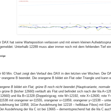
r DAX hat seine Warteposition verlassen und mit einem kleinen Aufwärtssprung
gemeldet. Unterhalb 12289 muss aber immer noch mit dem fehlenden Tief ei
zeige
r 60 Min. Chart zeigt den Verlauf des DAX in den letzten vier Wochen. Der D
r orangene B beendet. Die orangene B bildet ein Flat oder Triangle und kann wie
angene B bildet ein Flat; grüne B noch nicht beendet (Hauptvariante, normale 
e grüne B (bisher 12660) verläuft als Flat und befindet sich nach der lila A=
12660) und lila B=11328 (Doppelzigzag; rote W=12192, rote X=12600, rote Y=11
=11538 mit orangener w=11555, orangener x=11859, orangener y=11538 – unterhal
sdehnung bei 11958, 161er Ausdehnung bei 12218 – hellblaue Fibos) mit 61er
0er Ausdehnung der lila C ist bei 13665 – dementsprechend hat die lila C au