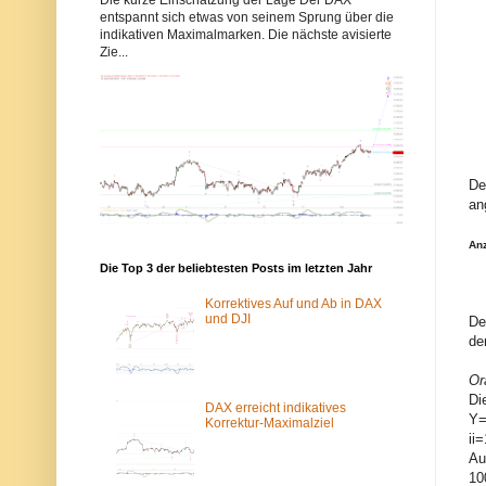
b
b
entspannt sich etwas von seinem Sprung über die
b
b
indikativen Maximalmarken. Die nächste avisierte
y
y
Zie...
s
s
-
-
e
e
l
l
l
l
i
i
o
o
t
t
t
t
De
w
w
an
e
e
l
l
l
l
An
e
e
n
n
Die Top 3 der beliebtesten Posts im letzten Jahr
.
.
d
d
Korrektives Auf und Ab in DAX
e
e
und DJI
De
w
ü
de
u
b
r
e
d
r
Or
e
d
Di
v
a
DAX erreicht indikatives
Y=
o
s
Korrektur-Maximalziel
m
T
ii
S
o
Au
p
r
10
a
-