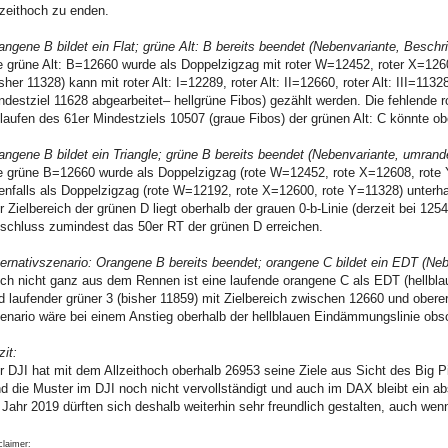
lzeithoch zu enden.
angene B bildet ein Flat; grüne Alt: B bereits beendet (Nebenvariante, Beschrif
e grüne Alt: B=12660 wurde als Doppelzigzag mit roter W=12452, roter X=1260
isher 11328) kann mit roter Alt: I=12289, roter Alt: II=12660, roter Alt: III=11
ndestziel 11628 abgearbeitet– hellgrüne Fibos) gezählt werden. Die fehlende ro
laufen des 61er Mindestziels 10507 (graue Fibos) der grünen Alt: C könnte ob
angene B bildet ein Triangle; grüne B bereits beendet (Nebenvariante, umrand
e grüne B=12660 wurde als Doppelzigzag (rote W=12452, rote X=12608, rote 
enfalls als Doppelzigzag (rote W=12192, rote X=12600, rote Y=11328) unterhal
r Zielbereich der grünen D liegt oberhalb der grauen 0-b-Linie (derzeit bei 125
schluss zumindest das 50er RT der grünen D erreichen.
ternativszenario: Orangene B bereits beendet; orangene C bildet ein EDT (Neben
ch nicht ganz aus dem Rennen ist eine laufende orangene C als EDT (hellbl
d laufender grüner 3 (bisher 11859) mit Zielbereich zwischen 12660 und obere
enario wäre bei einem Anstieg oberhalb der hellblauen Eindämmungslinie obso
zit:
r DJI hat mit dem Allzeithoch oberhalb 26953 seine Ziele aus Sicht des Big 
nd die Muster im DJI noch nicht vervollständigt und auch im DAX bleibt ein a
 Jahr 2019 dürften sich deshalb weiterhin sehr freundlich gestalten, auch wenn
claimer: