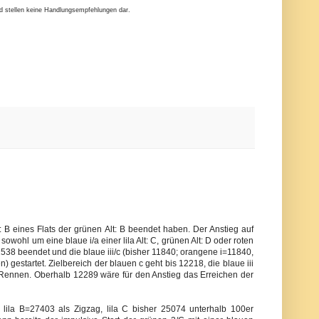
nd stellen keine Handlungsempfehlungen dar.
lt: B eines Flats der grünen Alt: B beendet haben. Der Anstieg auf
 sowohl um eine blaue i/a einer lila Alt: C, grünen Alt: D oder roten
11538 beendet und die blaue iii/c (bisher 11840; orangene i=11840,
) gestartet. Zielbereich der blauen c geht bis 12218, die blaue iii
 Rennen. Oberhalb 12289 wäre für den Anstieg das Erreichen der
 lila B=27403 als Zigzag, lila C bisher 25074 unterhalb 100er