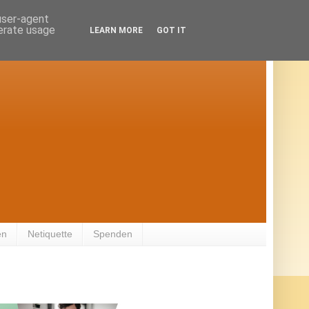
 user-agent
nerate usage
LEARN MORE
GOT IT
en
Netiquette
Spenden