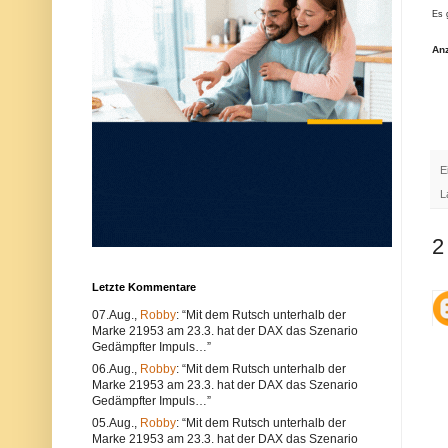
u
e
Es 
n
r
d
w
An
k
e
ö
n
n
d
n
e
e
n
n
S
s
i
o
e
w
e
E
o
i
h
n
L
l
e
t
n
e
a
2
c
n
h
d
n
e
Letzte Kommentare
i
r
s
e
07.Aug.,
Robby
: “Mit dem Rutsch unterhalb der
c
n
Marke 21953 am 23.3. hat der DAX das Szenario
h
B
e
r
Gedämpfter Impuls…”
P
o
06.Aug.,
Robby
: “Mit dem Rutsch unterhalb der
r
w
Marke 21953 am 23.3. hat der DAX das Szenario
o
s
Gedämpfter Impuls…”
b
e
l
r
05.Aug.,
Robby
: “Mit dem Rutsch unterhalb der
e
.
Marke 21953 am 23.3. hat der DAX das Szenario
m
A