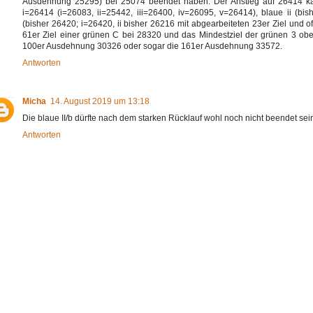
Ausdehnung 25295) bei 25074 beendet haben. Der Anstieg auf 26414 kann
i=26414 (i=26083, ii=25442, iii=26400, iv=26095, v=26414), blaue ii (bis
(bisher 26420; i=26420, ii bisher 26216 mit abgearbeiteten 23er Ziel und 
61er Ziel einer grünen C bei 28320 und das Mindestziel der grünen 3 obe
100er Ausdehnung 30326 oder sogar die 161er Ausdehnung 33572.
Antworten
Micha
14. August 2019 um 13:18
Die blaue II/b dürfte nach dem starken Rücklauf wohl noch nicht beendet sei
Antworten