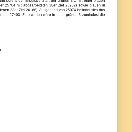
 bereits der impulsive Start der grünen 3/C mit einer blauen
her 25764 mit abgearbeiteten 38er Ziel 25902) sowie blauen iii
offenen 38er Ziel 26168). Ausgehend von 25074 befindet sich das
rhalb 27403. Zu erwarten wäre in einer grünen 3 zumindest die
n