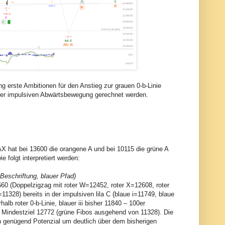
 erste Ambitionen für den Anstieg zur grauen 0-b-Linie
ner impulsiven Abwärtsbewegung gerechnet werden.
AX hat bei 13600 die orangene A und bei 10115 die grüne A
 folgt interpretiert werden:
Beschriftung, blauer Pfad)
12660 (Doppelzigzag mit roter W=12452, roter X=12608, roter
328) bereits in der impulsiven lila C (blaue i=11749, blaue
b roter 0-b-Linie, blauer iii bisher 11840 – 100er
 Mindestziel 12772 (grüne Fibos ausgehend von 11328). Die
ch genügend Potenzial um deutlich über dem bisherigen