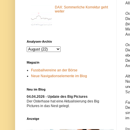
m
N
Al
-
e
DAX: Sommerliche Korrektur geht
F
t
weiter
Or
i
z
Di
l
w
t
e
(b
e
r
Mi
r
k
An
b
i
l
s
Analysen-Archiv
o
t
Or
c
n
Di
k
i
eb
i
c
e
h
De
Magazin
r
t
An
t
e
Fussballvereine an der Börse
.
r
Neue Navigationselemente im Blog
E
w
Al
i
ü
No
n
n
un
m
s
Neu im Blog
Sz
ö
c
g
h
04.04.2026 - Update des Big Pictures
l
t
Der Osterhase hat eine Aktualisierung des Big
Fa
i
.
Pictures in das Nest gelegt.
De
c
B
h
i
si
e
t
im
Anzeige
r
t
G
e
r
v
Dis