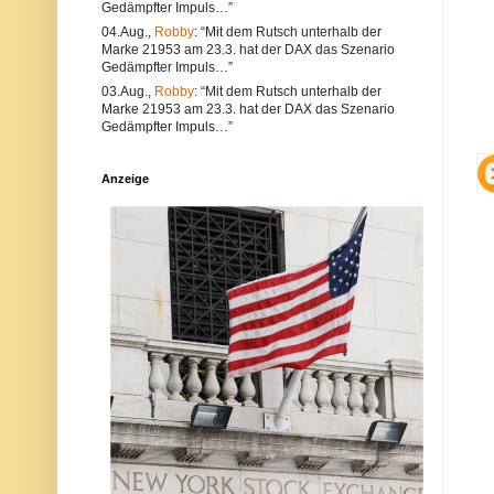
Gedämpfter Impuls…”
e
l
a
t
04.Aug.,
Robby
: “Mit dem Rutsch unterhalb der
l
e
Marke 21953 am 23.3. hat der DAX das Szenario
s
r
Gedämpfter Impuls…”
a
n
u
a
03.Aug.,
Robby
: “Mit dem Rutsch unterhalb der
c
t
Marke 21953 am 23.3. hat der DAX das Szenario
h
i
Gedämpfter Impuls…”
V
v
e
s
r
i
Anzeige
s
n
t
d
ö
d
s
i
s
e
e
P
g
o
e
s
g
t
e
a
n
u
d
c
i
h
e
a
N
u
e
f
t
d
i
e
q
r
u
P
e
l