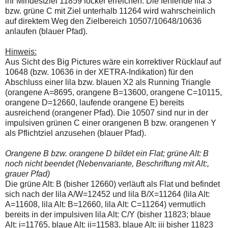
ihr Mindestziel 11859 locker erreichen. Die fehlende lila 3
bzw. grüne C mit Ziel unterhalb 11264 wird wahrscheinlich
auf direktem Weg den Zielbereich 10507/10648/10636
anlaufen (blauer Pfad).
Hinweis:
Aus Sicht des Big Pictures wäre ein korrektiver Rücklauf auf
10648 (bzw. 10636 in der XETRA-Indikation) für den
Abschluss einer lila bzw. blauen X2 als Running Triangle
(orangene A=8695, orangene B=13600, orangene C=10115,
orangene D=12660, laufende orangene E) bereits
ausreichend (orangener Pfad). Die 10507 sind nur in der
impulsiven grünen C einer orangenen B bzw. orangenen Y
als Pflichtziel anzusehen (blauer Pfad).
Orangene B bzw. orangene D bildet ein Flat; grüne Alt: B
noch nicht beendet (Nebenvariante, Beschriftung mit Alt:,
grauer Pfad)
Die grüne Alt: B (bisher 12660) verläuft als Flat und befindet
sich nach der lila A/W=12452 und lila B/X=11264 (lila Alt:
A=11608, lila Alt: B=12660, lila Alt: C=11264) vermutlich
bereits in der impulsiven lila Alt: C/Y (bisher 11823; blaue
Alt: i=11765, blaue Alt: ii=11583, blaue Alt: iii bisher 11823