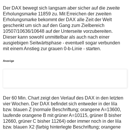
auch
Alternativ
Verstösse
sind
Der DAX bewegt sich langsam aber sicher auf die zweite
gegen
die
Erholungsmarke 11859 zu. Mit Erreichen der zweiten
die
Post
Erholungsmarke bekommt der DAX alle Zeit der Welt
Netiquette
auch
geschenkt um sich auf den Gang zum Zielbereich
oder
auf
ein
der
10507/10636/10648 auf der Unterseite vorzubereiten.
Missbrauch
Plattform
Dieser kann sowohl unmittelbar als auch nach einer
der
wallstreet-
ausgiebigen Seitwärtsphase - eventuell sogar verbunden
Kommentarfunktion
online.de
mit einem Anstieg zur grauen 0-b-Linie - starten.
sein.
verfügbar.
Bitte
überprüfen
Anzeige
Sie
Ihre
Browsereinstellungen
oder
Ihre
Internetverbindung
und
versuchen
Der 60 Min. Chart zeigt den Verlauf des DAX in den letzten
Sie
vier Wochen. Der DAX befindet sich entweder in der lila
es
zu
bzw. blauen Z (normale Beschriftung; orangene A=13600,
einem
laufende orangene B mit grüner A=10115, grüner B bisher
späteren
12660, grüner C bisher 11264) oder immer noch in der lila
Zeitpunkt
bzw. blauen X2 (farbig hinterlegte Beschriftung; orangene
noch