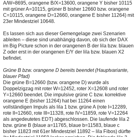
einmal.
A/W=8695, orangene B/X=13600, orangene Y bisher 10115
Sollte
mit grüner A=10115, grüner B bisher 12660 bzw. orangene
das
C=10115, orangene D=12660, orangene E bisher 11264) mit
Problem
23er Mindestziel 10648.
weiterbestehen
bitte
ich
Es lassen sich aus dieser Gemengelage zwei Szenarien
um
ableiten – diese sind unabhängig davon, ob sich der DAX
Kontaktaufnahme
im Big Picture schon in der orangenen B der lila bzw. blauen
per
Mail
Z oder erst in der orangenen E/Y der lila bzw. blauen X2
robbys-
befindet.
elliottwellen@online.de.
Bis
Grüne B bzw. orangene D bereits beendet (Hauptvariante,
zur
Lösung
blauer Pfad)
des
Die grüne B=12660 (bzw. orangene D) wurde als
Problems
Doppelzigzag mit roter W=12452, roter X=12608 und roter
sind
Y=12660 beendet. Die impulsive grüne C bzw. korrektive
die
Post
orangene E (bisher 11264) hat bei 11264 einen
auch
vollständigen Impuls als lila 1 bzw. grüne A (rote I=12289,
auf
rote II=12660, rote III=11328, rote IV=11859, rote V=12264
der
als angedeutetes EDT) abgeschlossen. Die laufende lila 2
Plattform
wallstreet-
bzw. grüne B (blaue a=11765, blaue b=11583, blaue c
online.de
bisher 11823 mit 61er Mindestziel 11892 – lila Fibos) dürfte
verfügbar.