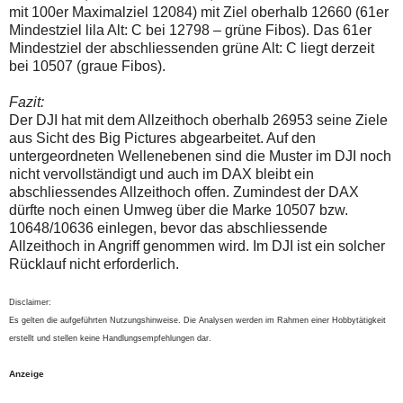
mit 100er Maximalziel 12084) mit Ziel oberhalb 12660 (61er
Mindestziel lila Alt: C bei 12798 – grüne Fibos). Das 61er
Mindestziel der abschliessenden grüne Alt: C liegt derzeit
bei 10507 (graue Fibos).
Fazit:
Der DJI hat mit dem Allzeithoch oberhalb 26953 seine Ziele
aus Sicht des Big Pictures abgearbeitet. Auf den
untergeordneten Wellenebenen sind die Muster im DJI noch
nicht vervollständigt und auch im DAX bleibt ein
abschliessendes Allzeithoch offen. Zumindest der DAX
dürfte noch einen Umweg über die Marke 10507 bzw.
10648/10636 einlegen, bevor das abschliessende
Allzeithoch in Angriff genommen wird. Im DJI ist ein solcher
Rücklauf nicht erforderlich.
Disclaimer:
Es gelten die aufgeführten Nutzungshinweise. Die Analysen werden im Rahmen einer Hobbytätigkeit
erstellt und stellen keine Handlungsempfehlungen dar.
Anzeige