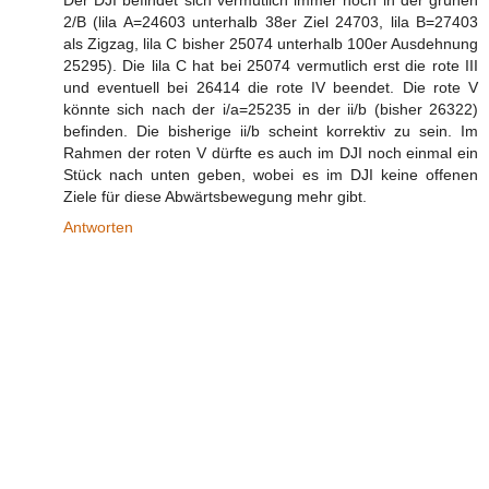
2/B (lila A=24603 unterhalb 38er Ziel 24703, lila B=27403
als Zigzag, lila C bisher 25074 unterhalb 100er Ausdehnung
25295). Die lila C hat bei 25074 vermutlich erst die rote III
und eventuell bei 26414 die rote IV beendet. Die rote V
könnte sich nach der i/a=25235 in der ii/b (bisher 26322)
befinden. Die bisherige ii/b scheint korrektiv zu sein. Im
Rahmen der roten V dürfte es auch im DJI noch einmal ein
Stück nach unten geben, wobei es im DJI keine offenen
Ziele für diese Abwärtsbewegung mehr gibt.
Antworten