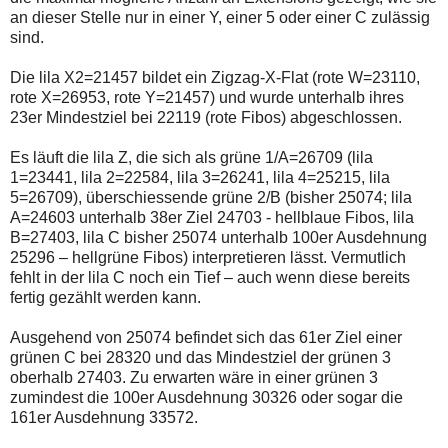
an dieser Stelle nur in einer Y, einer 5 oder einer C zulässig
sind.
Die lila X2=21457 bildet ein Zigzag-X-Flat (rote W=23110,
rote X=26953, rote Y=21457) und wurde unterhalb ihres
23er Mindestziel bei 22119 (rote Fibos) abgeschlossen.
Es läuft die lila Z, die sich als grüne 1/A=26709 (lila
1=23441, lila 2=22584, lila 3=26241, lila 4=25215, lila
5=26709), überschiessende grüne 2/B (bisher 25074; lila
A=24603 unterhalb 38er Ziel 24703 - hellblaue Fibos, lila
B=27403, lila C bisher 25074 unterhalb 100er Ausdehnung
25296 – hellgrüne Fibos) interpretieren lässt. Vermutlich
fehlt in der lila C noch ein Tief – auch wenn diese bereits
fertig gezählt werden kann.
Ausgehend von 25074 befindet sich das 61er Ziel einer
grünen C bei 28320 und das Mindestziel der grünen 3
oberhalb 27403. Zu erwarten wäre in einer grünen 3
zumindest die 100er Ausdehnung 30326 oder sogar die
161er Ausdehnung 33572.