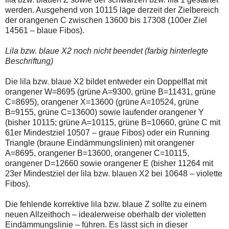
werden. Ausgehend von 10115 läge derzeit der Zielbereich
der orangenen C zwischen 13600 bis 17308 (100er Ziel
14561 – blaue Fibos).
Lila bzw. blaue X2 noch nicht beendet (farbig hinterlegte
Beschriftung)
Die lila bzw. blaue X2 bildet entweder ein Doppelflat mit
orangener W=8695 (grüne A=9300, grüne B=11431, grüne
C=8695), orangener X=13600 (grüne A=10524, grüne
B=9155, grüne C=13600) sowie laufender orangener Y
(bisher 10115; grüne A=10115, grüne B=10660, grüne C mit
61er Mindestziel 10507 – graue Fibos) oder ein Running
Triangle (braune Eindämmungslinien) mit orangener
A=8695, orangener B=13600, orangener C=10115,
orangener D=12660 sowie orangener E (bisher 11264 mit
23er Mindestziel der lila bzw. blauen X2 bei 10648 – violette
Fibos).
Die fehlende korrektive lila bzw. blaue Z sollte zu einem
neuen Allzeithoch – idealerweise oberhalb der violetten
Eindämmungslinie – führen. Es lässt sich in dieser