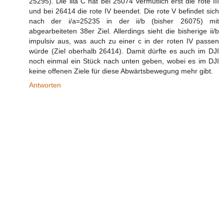
25295). Die lila C hat bei 25074 vermutlich erst die rote III
und bei 26414 die rote IV beendet. Die rote V befindet sich
nach der i/a=25235 in der ii/b (bisher 26075) mit
abgearbeiteten 38er Ziel. Allerdings sieht die bisherige ii/b
impulsiv aus, was auch zu einer c in der roten IV passen
würde (Ziel oberhalb 26414). Damit dürfte es auch im DJI
noch einmal ein Stück nach unten geben, wobei es im DJI
keine offenen Ziele für diese Abwärtsbewegung mehr gibt.
Antworten