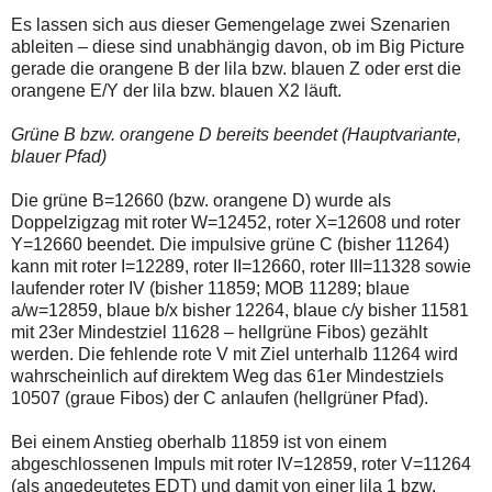
Es lassen sich aus dieser Gemengelage zwei Szenarien
ableiten – diese sind unabhängig davon, ob im Big Picture
gerade die orangene B der lila bzw. blauen Z oder erst die
orangene E/Y der lila bzw. blauen X2 läuft.
Grüne B bzw. orangene D bereits beendet (Hauptvariante,
blauer Pfad)
Die grüne B=12660 (bzw. orangene D) wurde als
Doppelzigzag mit roter W=12452, roter X=12608 und roter
Y=12660 beendet. Die impulsive grüne C (bisher 11264)
kann mit roter I=12289, roter II=12660, roter III=11328 sowie
laufender roter IV (bisher 11859; MOB 11289; blaue
a/w=12859, blaue b/x bisher 12264, blaue c/y bisher 11581
mit 23er Mindestziel 11628 – hellgrüne Fibos) gezählt
werden. Die fehlende rote V mit Ziel unterhalb 11264 wird
wahrscheinlich auf direktem Weg das 61er Mindestziels
10507 (graue Fibos) der C anlaufen (hellgrüner Pfad).
Bei einem Anstieg oberhalb 11859 ist von einem
abgeschlossenen Impuls mit roter IV=12859, roter V=11264
(als angedeutetes EDT) und damit von einer lila 1 bzw.