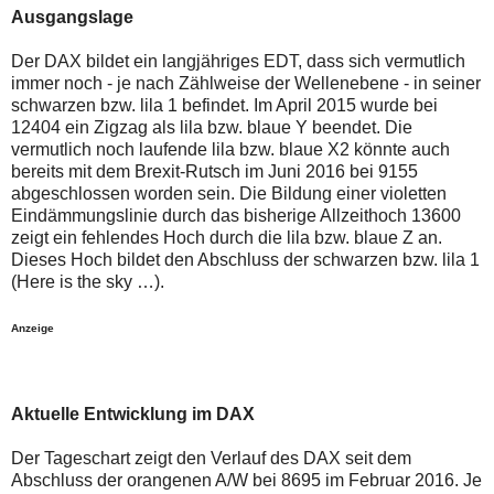
auch
Alternativ
Ausgangslage
Verstösse
sind
gegen
die
Der DAX bildet ein langjähriges EDT, dass sich vermutlich
die
Post
Netiquette
auch
immer noch - je nach Zählweise der Wellenebene - in seiner
oder
auf
schwarzen bzw. lila 1 befindet. Im April 2015 wurde bei
ein
der
12404 ein Zigzag als lila bzw. blaue Y beendet. Die
Missbrauch
Plattform
vermutlich noch laufende lila bzw. blaue X2 könnte auch
der
wallstreet-
Kommentarfunktion
online.de
bereits mit dem Brexit-Rutsch im Juni 2016 bei 9155
sein.
verfügbar.
abgeschlossen worden sein. Die Bildung einer violetten
Bitte
Eindämmungslinie durch das bisherige Allzeithoch 13600
überprüfen
zeigt ein fehlendes Hoch durch die lila bzw. blaue Z an.
Sie
Ihre
Dieses Hoch bildet den Abschluss der schwarzen bzw. lila 1
Browsereinstellungen
(Here is the sky …).
oder
Ihre
Internetverbindung
Anzeige
und
versuchen
Sie
es
Aktuelle Entwicklung im DAX
zu
einem
späteren
Der Tageschart zeigt den Verlauf des DAX seit dem
Zeitpunkt
Abschluss der orangenen A/W bei 8695 im Februar 2016. Je
noch