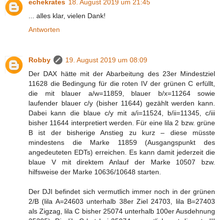
echekrates
18. August 2019 um 21:45
... alles klar, vielen Dank!
Antworten
Robby
19. August 2019 um 08:09
Der DAX hätte mit der Abarbeitung des 23er Mindestziel
11628 die Bedingung für die roten IV der grünen C erfüllt,
die mit blauer a/w=11859, blauer b/x=11264 sowie
laufender blauer c/y (bisher 11644) gezählt werden kann.
Dabei kann die blaue c/y mit a/i=11524, b/ii=11345, c/iii
bisher 11644 interpretiert werden. Für eine lila 2 bzw. grüne
B ist der bisherige Anstieg zu kurz – diese müsste
mindestens die Marke 11859 (Ausgangspunkt des
angedeuteten EDTs) erreichen. Es kann damit jederzeit die
blaue V mit direktem Anlauf der Marke 10507 bzw.
hilfsweise der Marke 10636/10648 starten.
Der DJI befindet sich vermutlich immer noch in der grünen
2/B (lila A=24603 unterhalb 38er Ziel 24703, lila B=27403
als Zigzag, lila C bisher 25074 unterhalb 100er Ausdehnung