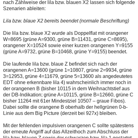
nach Zählweise der lila bzw. blauen X2 lassen sich folgende
einmal.
Sollte
Szenarien ableiten:
das
Problem
Lila bzw. blaue X2 bereits beendet (normale Beschriftung)
weiterbestehen
bitte
ich
Die lila bzw. blaue X2 wurde als Doppelflat mit orangener
um
W=8695 (grüne A=9300, grüne B=11431, grüne C=8695),
Kontaktaufnahme
orangener X=10524 sowie einer kurzen orangenen Y=9155
per
(grüne A=9732, grüne B=10468, grüne Y=9155) beendet.
Mail
robbys-
elliottwellen@online.de.
Die laufende lila bzw. blaue Z befindet sich nach der
Bis
orangenen A=13600 (grüne 1=10807, grüne 2=9934, grüne
zur
3=12953, grüne 4=11679, grüne 5=13600 als angedeutetes
Lösung
des
EDT ohne erkennbare lila 4) wahrscheinlich immer noch in
Problems
der orangenen B (bisher 10115 in dem Weihnachtstief aus
sind
der DB-Indikation; grüne A=10115, grüne B=12660, grüne C
die
bisher 11264 mit 61er Mindestziel 10507 – graue Fibos).
Post
auch
Dabei sollte die orangene B oberhalb der hellgrünen 0-b-
auf
Linie aus dem Big Picture (derzeit bei 927x) bleiben.
der
Plattform
Mit der fehlenden impulsiven orangenen C sollte spätestens
wallstreet-
online.de
der erneute Angriff auf das Allzeithoch zum Abschluss der
verfügbar.
lila bzw. blauen Z sowie der schwarzen bzw. lila 1 gestartet