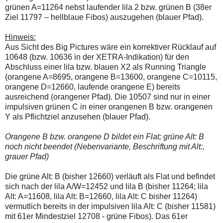
grünen A=11264 nebst laufender lila 2 bzw. grünen B (38er
Ziel 11797 – hellblaue Fibos) auszugehen (blauer Pfad).
Hinweis:
Aus Sicht des Big Pictures wäre ein korrektiver Rücklauf auf
10648 (bzw. 10636 in der XETRA-Indikation) für den
Abschluss einer lila bzw. blauen X2 als Running Triangle
(orangene A=8695, orangene B=13600, orangene C=10115,
orangene D=12660, laufende orangene E) bereits
ausreichend (orangener Pfad). Die 10507 sind nur in einer
impulsiven grünen C in einer orangenen B bzw. orangenen
Y als Pflichtziel anzusehen (blauer Pfad).
Orangene B bzw. orangene D bildet ein Flat; grüne Alt: B
noch nicht beendet (Nebenvariante, Beschriftung mit Alt:,
grauer Pfad)
Die grüne Alt: B (bisher 12660) verläuft als Flat und befindet
sich nach der lila A/W=12452 und lila B (bisher 11264; lila
Alt: A=11608, lila Alt: B=12660, lila Alt: C bisher 11264)
vermutlich bereits in der impulsiven lila Alt: C (bisher 11581)
mit 61er Mindestziel 12708 - grüne Fibos). Das 61er