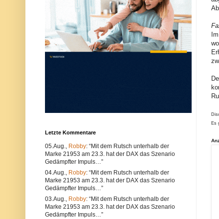
u
e
Ab
n
r
d
w
Fa
k
e
ö
n
Im
n
d
wo
n
e
Er
e
n
n
S
zw
s
i
o
e
De
w
e
ko
o
i
h
n
Ru
l
e
t
n
e
a
Dis
c
n
Es 
h
d
Letzte Kommentare
n
e
An
i
r
05.Aug.,
Robby
: “Mit dem Rutsch unterhalb der
s
e
Marke 21953 am 23.3. hat der DAX das Szenario
c
n
Gedämpfter Impuls…”
h
B
e
r
04.Aug.,
Robby
: “Mit dem Rutsch unterhalb der
P
o
Marke 21953 am 23.3. hat der DAX das Szenario
r
w
Gedämpfter Impuls…”
o
s
b
e
03.Aug.,
Robby
: “Mit dem Rutsch unterhalb der
l
r
Marke 21953 am 23.3. hat der DAX das Szenario
e
.
Gedämpfter Impuls…”
m
A