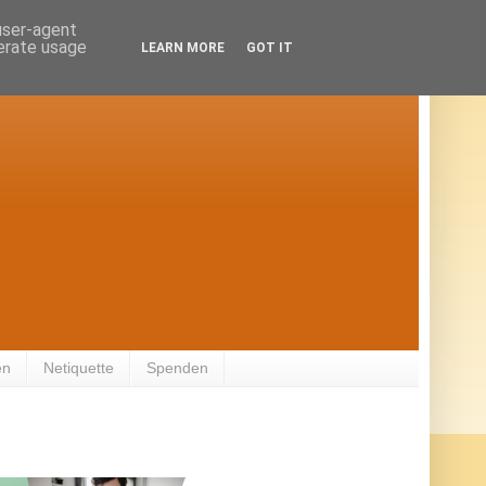
 user-agent
nerate usage
LEARN MORE
GOT IT
en
Netiquette
Spenden