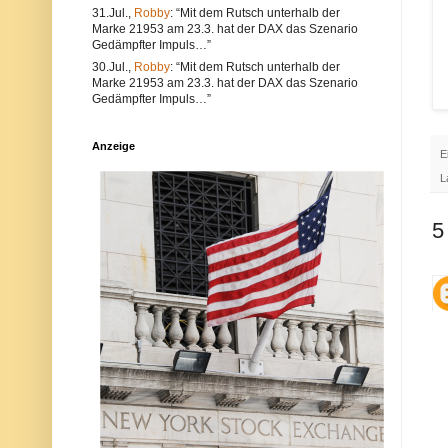
e
l
31.Jul.,
Robby
: “Mit dem Rutsch unterhalb der
a
t
Marke 21953 am 23.3. hat der DAX das Szenario
l
e
Gedämpfter Impuls…”
s
r
a
n
30.Jul.,
Robby
: “Mit dem Rutsch unterhalb der
u
a
Marke 21953 am 23.3. hat der DAX das Szenario
c
t
Gedämpfter Impuls…”
h
i
V
v
e
s
Anzeige
r
i
E
s
n
t
d
L
ö
d
s
i
s
e
5
e
P
g
o
e
s
g
t
e
a
n
u
d
c
i
h
e
a
N
u
e
f
t
d
i
e
q
r
u
P
e
l