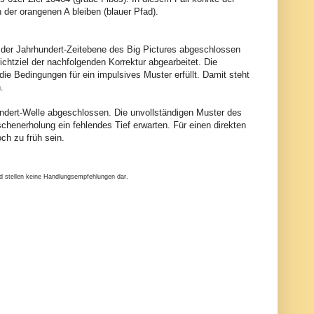
 der orangenen A bleiben (blauer Pfad).
f der Jahrhundert-Zeitebene des Big Pictures abgeschlossen
chtziel der nachfolgenden Korrektur abgearbeitet. Die
 die Bedingungen für ein impulsives Muster erfüllt. Damit steht
n.
undert-Welle abgeschlossen. Die unvollständigen Muster des
henerholung ein fehlendes Tief erwarten. Für einen direkten
och zu früh sein.
nd stellen keine Handlungsempfehlungen dar.