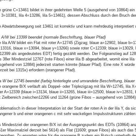
e grüne C=13461 bildet in ihrer gedehnten Welle 5 (ausgehend von 10864) ein
la 3=10381, lila 4=13286, lila 5=13461), dessen Abschluss durch den Bruch der
e Abwärtsbewegung seit 13461 ist korrektiv und kann mehrdeutig interpretiert
la A/W bei 13399 beendet (normale Beschriftung, blauer Pfad)
e lila A/W bildet ein Flat mit roter A=12745 (Zigzag; blaue a=12902, blaue b=
13316, blaue x=13094, blaue y=13266) sowie roter C=12339; blaue i=13029, bl
12399 als angedeutetes EDT) fertig gezählt werden. Der Folgeanstieg auf 128
s 38er Mindestziel 12767 (rote Fibos) einer lila B abgearbeitet, womit eine li
sgehend von 12884) jederzeit starten könnte (blauer Pfad). Eine rote X würde 
erzeit bei 1315x) erfordern (orangener Pfad).
la W bei 12745 beendet (farbig hinterlegte und umrandete Beschriftung, blauer
e orangene B/X verläuft als Doppel- oder Triplezigzag mit lila W=12745, lila X=
ter A=12339 (blaue i=13134, blaue ii=13265, blaue iii=12500, blaue iv=12831, 
t Zielbereich zwischen12266 und 11264 (grüne Fibos – ausgehend von 12884) 
oblematisch in dieser Interpretation ist der Start der roten A in der lila Y, da s
angener b und einer orangenen c mit sehr wackeligen Impulsstrukturen zählen
s Mindestziel der orangenen B/X ist der Ausgangspunkt des EDTs (10864) an
61er Maximalziel derzeit bei 5614) als Flat (11609; graue Fibos) als auch das 
gegolten. Zu erwarten wäre für die orangene B zudem ein Rutsch unterhalb des