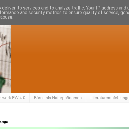
deliver its services and to analyze traffic. Your IP address and
formance and security metrics to ensure quality of service, ge
 abuse.
elwerk EW 4.0
Börse als Naturphänomen
Literaturempfehlung
zeige