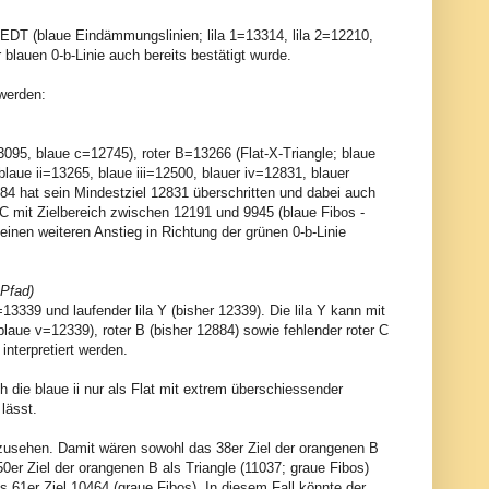
 EDT (blaue Eindämmungslinien; lila 1=13314, lila 2=12210,
 blauen 0-b-Linie auch bereits bestätigt wurde.
 werden:
13095, blaue c=12745), roter B=13266 (Flat-X-Triangle; blaue
aue ii=13265, blaue iii=12500, blauer iv=12831, blauer
84 hat sein Mindestziel 12831 überschritten und dabei auch
la C mit Zielbereich zwischen 12191 und 9945 (blaue Fibos -
einen weiteren Anstieg in Richtung der grünen 0-b-Linie
 Pfad)
13339 und laufender lila Y (bisher 12339). Die lila Y kann mit
blaue v=12339), roter B (bisher 12884) sowie fehlender roter C
interpretiert werden.
ich die blaue ii nur als Flat mit extrem überschiessender
 lässt.
zusehen. Damit wären sowohl das 38er Ziel der orangenen B
50er Ziel der orangenen B als Triangle (11037; graue Fibos)
 61er Ziel 10464 (graue Fibos). In diesem Fall könnte der