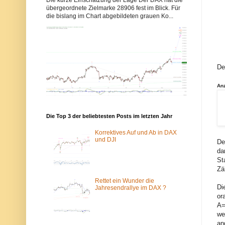
b
b
übergeordnete Zielmarke 28906 fest im Blick. Für
b
b
die bislang im Chart abgebildeten grauen Ko...
y
y
s
s
-
-
e
e
l
l
l
l
i
i
De
o
o
t
t
t
t
An
w
w
e
e
l
l
l
l
Die Top 3 der beliebtesten Posts im letzten Jahr
e
e
n
n
.
.
Korrektives Auf und Ab in DAX
d
d
und DJI
De
e
e
da
w
ü
St
u
b
r
e
Zä
d
r
e
d
Rettet ein Wunder die
Di
v
a
Jahresendrallye im DAX ?
o
s
or
m
T
A=
S
o
we
p
r
an
a
-