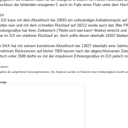
schluss der fehlenden orangenen C auch im Falle eines Flats unter dem Hoch
zit:
 DJI kann mit dem Allzeithoch bei 29583 ein vollständiger Aufwärtsimpuls au
rden sein und mit dem schnellen Rücklauf auf 18212 wurde auch das 38er Pfli
holungsrallye hat ihren Zielbereich ("Rette-sich-wer-kann"-Marke) erreicht und
ar im DJI ein stärkerer Rücklauf an, doch sollte dieser oberhalb 18267 bleibe
r DAX hat mit seinem korrektiven Allzeithoch bei 13827 ebenfalls eine Jahrh
rrektiven Rücksetzers auf bisher 7959 lassen nach der abgeschlossenen Zwisc
tsch unter 3588 dürfte es mit der impulsiven Erholungsrallye im DJI jedoch n
claimer:
gelten die aufgeführten Nutzungshinweise. Die Analysen werden im Rahmen einer Hobbytätigkeit erstellt u
zeige