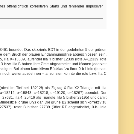
s offensichtlich korrektiven Starts und fehlender impulsiver
3461 beendet. Das skizzierte EDT in der gedehnten 5 der grünen
sollte dem Bruch der blauen Eindämmungslinie abgeschlossen sein.
5, lila X=13339, laufender lila Y bisher 12339 (rote A=12339, rote
 B bzw. lila B haben ihre Ziele abgearbeitet und können jederzeit
nsteigen. Bei einem korrektiven Rücklauf zu ihrer 0-b-Linie (derzeit
ich noch weiter ausdehnen – ansonsten könnte die rote bzw. lila C
cht im Tief bei 18212!) als Zigzag-X-Flat-X2-Triangle mit lila
7 (a=18212, b=19843, c=18218, d=19120, e=18267) beendet. Der
3=27631, lila 4=25416 als Triangle, lila 5 bisher 29195) und damit
Mindestziel grüne B/2) klar. Die grüne B2 scheint sich korrektiv zu
7537), roter B bisher 27739 (38er RT abgearbeitet, 0-b-Linie