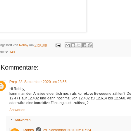
ingestellt von
Robby
um
21:00:00
abels:
DAX
 Kommentare:
Prrp
28. September 2020 um 23:55
Hi Robby,
kann man den Anstieg eigentlich noch als korrektive Bewegung zählen? Den
12.471 auf 12.432 und dann nochmal von 12.432 zu 12.614 bis 12.560. Also 
oder wäre eine korrektive Zählung auch zulässig?
Antworten
Antworten
Robby
29. September 2020 um 07:24