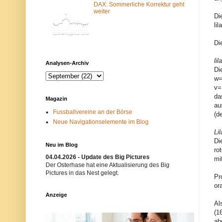
DAX: Sommerliche Korrektur geht
m
N
weiter
-
e
Di
F
t
li
i
z
l
w
t
e
Di
e
r
r
k
li
b
i
Analysen-Archiv
l
s
Di
o
t
w=
c
n
v=
k
i
i
c
da
Magazin
e
h
au
r
t
Fussballvereine an der Börse
(d
t
e
Neue Navigationselemente im Blog
.
r
E
w
Li
i
ü
Di
n
n
Neu im Blog
ro
m
s
04.04.2026 - Update des Big Pictures
ö
c
mi
g
h
Der Osterhase hat eine Aktualisierung des Big
l
t
Pictures in das Nest gelegt.
Pr
i
.
or
c
B
h
i
Anzeige
e
t
Al
r
t
(1
G
e
r
v
ab