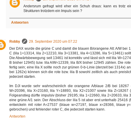
Andersrum gefragt wird eher ein Schuh draus: kann es trotz eine
Strukturen trotzdem ein Impuls sein ?
Antworten
Robby
29. September 2020 um 07:22
Der DAX wurde die grüne C und damit die blauen B/orangene Alt: A/W bei 1
C (lila 1=13314, lila 2=12210, lila 3=13381, lila 4=13286, lila 5=13461) 
Die Abwärtsbewegung seit 13461 ist korrektiv und lässt sich mit lila W=1274
B bisher 12945) bzw. lila A/W=12339, lila B/X bisher 12945 zählen. Die rote
fertig sein; eine lila X sollte noch zur grünen 0-b-Linie (derzeit bei 1314x) a
bei 1262x) können sich die rote bzw. lila B sowohl zeitlich als auch preisl
jederzeit starten.
Im DJI wurde sehr wahrscheinlich die orangene A/blaue 2/B bei 18267 (ni
W=20396, lila X=23160, lila Y=18893, lila X2=21007 sowie lila Z=1826
Folgeanstieg dürfte impulsiv (bisher 29195; lila 1=22660, lila 2=20633, lila 
eine grüne A/1 sein. Der Abschluss der lila 5 ist aber erst unterhalb 25416 (
entwickeln mit roter A=27537 (blaue w=27197, blaue x=28366, blaue y=2
gebrochen) und fehlender roter C, die jederzeit starten kann.
Antworten