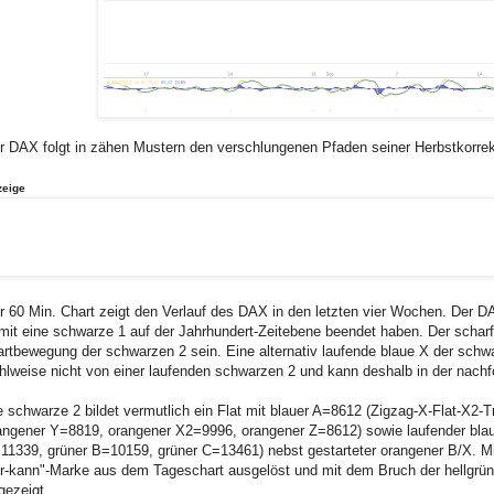
r DAX folgt in zähen Mustern den verschlungenen Pfaden seiner Herbstkorrek
zeige
r 60 Min. Chart zeigt den Verlauf des DAX in den letzten vier Wochen. Der D
mit eine schwarze 1 auf der Jahrhundert-Zeitebene beendet haben. Der scharfe
artbewegung der schwarzen 2 sein. Eine alternativ laufende blaue X der schwa
hlweise nicht von einer laufenden schwarzen 2 und kann deshalb in der nach
e schwarze 2 bildet vermutlich ein Flat mit blauer A=8612 (Zigzag-X-Flat-X2
angener Y=8819, orangener X2=9996, orangener Z=8612) sowie laufender blau
11339, grüner B=10159, grüner C=13461) nebst gestarteter orangener B/X. Mit
r-kann"-Marke aus dem Tageschart ausgelöst und mit dem Bruch der hellgrün
gezeigt.