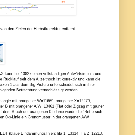
on den Zielen der Herbstkorrektur entfernt.
AX kann bei 13827 einen vollständigen Aufwärtsimpuls und
 Rücklauf seit dem Allzeithoch ist korrektiv und kann die
rzen 1 aus dem Big Picture unterscheidet sich in ihrer
folgenden Betrachtung vernachlässigt werden.
-Triangle mit orangener W=11669, orangener X=12279,
er B mit orangener A/W=13461 (Flat oder Zigzag mit grüner
 dem Bruch der orangenen 0-b-Linie wurde die "Rette-sich-
en 0-b-Linie ein Grundmuster in der orangenen A/W
 EDT (blaue Eindämmungslinien; lila 1=13314, lila 2=12210,