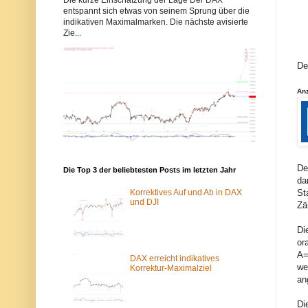
b
b
entspannt sich etwas von seinem Sprung über die
b
b
indikativen Maximalmarken. Die nächste avisierte
y
y
Zie...
s
s
-
-
e
e
l
l
De
l
l
i
i
An
o
o
t
t
t
t
w
w
e
e
l
l
l
l
e
e
De
n
n
Die Top 3 der beliebtesten Posts im letzten Jahr
da
.
.
d
d
Korrektives Auf und Ab in DAX
St
e
e
und DJI
Zä
w
ü
u
b
r
e
Di
d
r
or
e
d
A=
v
a
DAX erreicht indikatives
we
o
s
Korrektur-Maximalziel
m
T
an
S
o
p
r
Di
a
-