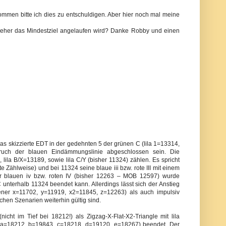
 kommen bitte ich dies zu entschuldigen. Aber hier noch mal meine
 eher das Mindestziel angelaufen wird? Danke Robby und einen
s skizzierte EDT in der gedehnten 5 der grünen C (lila 1=13314,
 Bruch der blauen Eindämmungslinie abgeschlossen sein. Die
 lila B/X=13189, sowie lila C/Y (bisher 11324) zählen. Es spricht
ete Zählweise) und bei 11324 seine blaue iii bzw. rote III mit einem
r blauen iv bzw. roten IV (bisher 12263 – MOB 12597) wurde
 C unterhalb 11324 beendet kann. Allerdings lässt sich der Anstieg
gener x=11702, y=11919, x2=11845, z=12263) als auch impulsiv
chen Szenarien weiterhin gültig sind.
cht im Tief bei 18212!) als Zigzag-X-Flat-X2-Triangle mit lila
7 (a=18212, b=19843, c=18218, d=19120, e=18267) beendet. Der