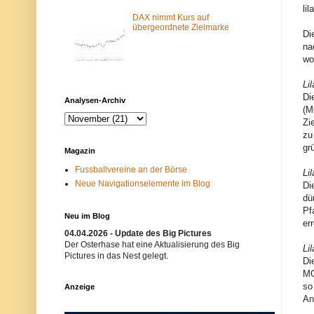
m
N
li
-
e
DAX nimmt Kurs auf
F
t
übergeordnete Zielmarke
Di
i
z
na
l
w
t
e
wo
e
r
r
k
Li
b
i
l
s
Di
Analysen-Archiv
o
t
(M
c
n
Zi
k
i
zu
i
c
e
h
gr
Magazin
r
t
t
e
Fussballvereine an der Börse
Li
.
r
Neue Navigationselemente im Blog
E
w
Di
i
ü
dü
n
n
Pf
m
s
Neu im Blog
er
ö
c
g
h
04.04.2026 - Update des Big Pictures
l
t
Der Osterhase hat eine Aktualisierung des Big
Li
i
.
Pictures in das Nest gelegt.
Di
c
B
h
i
MO
e
t
so
Anzeige
r
t
An
G
e
r
v