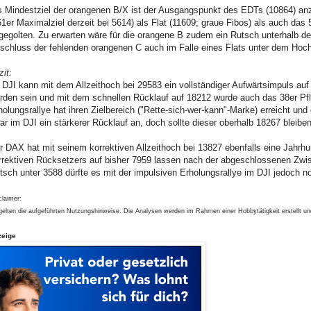
s Mindestziel der orangenen B/X ist der Ausgangspunkt des EDTs (10864) an
61er Maximalziel derzeit bei 5614) als Flat (11609; graue Fibos) als auch das 
gegolten. Zu erwarten wäre für die orangene B zudem ein Rutsch unterhalb des
schluss der fehlenden orangenen C auch im Falle eines Flats unter dem Hoch 
zit:
 DJI kann mit dem Allzeithoch bei 29583 ein vollständiger Aufwärtsimpuls au
rden sein und mit dem schnellen Rücklauf auf 18212 wurde auch das 38er Pfli
holungsrallye hat ihren Zielbereich ("Rette-sich-wer-kann"-Marke) erreicht und
ar im DJI ein stärkerer Rücklauf an, doch sollte dieser oberhalb 18267 bleiben
r DAX hat mit seinem korrektiven Allzeithoch bei 13827 ebenfalls eine Jahrh
rrektiven Rücksetzers auf bisher 7959 lassen nach der abgeschlossenen Zwisc
tsch unter 3588 dürfte es mit der impulsiven Erholungsrallye im DJI jedoch no
claimer:
gelten die aufgeführten Nutzungshinweise. Die Analysen werden im Rahmen einer Hobbytätigkeit erstellt u
zeige