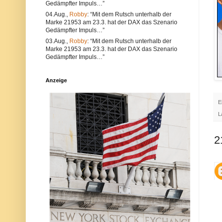
Gedämpfter Impuls…”
e
l
a
t
04.Aug.,
Robby
: “Mit dem Rutsch unterhalb der
l
e
Marke 21953 am 23.3. hat der DAX das Szenario
s
r
Gedämpfter Impuls…”
a
n
u
a
03.Aug.,
Robby
: “Mit dem Rutsch unterhalb der
c
t
Marke 21953 am 23.3. hat der DAX das Szenario
h
i
Gedämpfter Impuls…”
V
v
e
s
r
i
Anzeige
s
n
t
d
ö
d
s
i
E
s
e
L
e
P
g
o
e
s
g
t
2
e
a
n
u
d
c
i
h
e
a
N
u
e
f
t
d
i
e
q
r
u
P
e
l