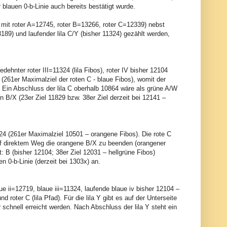
 blauen 0-b-Linie auch bereits bestätigt wurde.
 mit roter A=12745, roter B=13266, roter C=12339) nebst
189) und laufender lila C/Y (bisher 11324) gezählt werden,
edehnter roter III=11324 (lila Fibos), roter IV bisher 12104
261er Maximalziel der roten C - blaue Fibos), womit der
. Ein Abschluss der lila C oberhalb 10864 wäre als grüne A/W
n B/X (23er Ziel 11829 bzw. 38er Ziel derzeit bei 12141 –
1324 (261er Maximalziel 10501 – orangene Fibos). Die rote C
auf direktem Weg die orangene B/X zu beenden (orangener
t: B (bisher 12104; 38er Ziel 12031 – hellgrüne Fibos)
n 0-b-Linie (derzeit bei 1303x) an.
aue ii=12719, blaue iii=11324, laufende blaue iv bisher 12104 –
roter C (lila Pfad). Für die lila Y gibt es auf der Unterseite
schnell erreicht werden. Nach Abschluss der lila Y steht ein