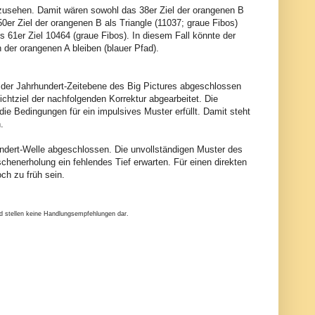
zusehen. Damit wären sowohl das 38er Ziel der orangenen B
50er Ziel der orangenen B als Triangle (11037; graue Fibos)
 61er Ziel 10464 (graue Fibos). In diesem Fall könnte der
der orangenen A bleiben (blauer Pfad).
f der Jahrhundert-Zeitebene des Big Pictures abgeschlossen
chtziel der nachfolgenden Korrektur abgearbeitet. Die
 die Bedingungen für ein impulsives Muster erfüllt. Damit steht
.
undert-Welle abgeschlossen. Die unvollständigen Muster des
henerholung ein fehlendes Tief erwarten. Für einen direkten
ch zu früh sein.
nd stellen keine Handlungsempfehlungen dar.