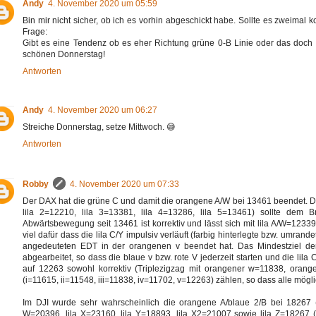
Andy
4. November 2020 um 05:59
Bin mir nicht sicher, ob ich es vorhin abgeschickt habe. Sollte es zweimal
Frage:
Gibt es eine Tendenz ob es eher Richtung grüne 0-B Linie oder das doch
schönen Donnerstag!
Antworten
Andy
4. November 2020 um 06:27
Streiche Donnerstag, setze Mittwoch. 😅
Antworten
Robby
4. November 2020 um 07:33
Der DAX hat die grüne C und damit die orangene A/W bei 13461 beendet. Da
lila 2=12210, lila 3=13381, lila 4=13286, lila 5=13461) sollte dem
Abwärtsbewegung seit 13461 ist korrektiv und lässt sich mit lila A/W=12339,
viel dafür dass die lila C/Y impulsiv verläuft (farbig hinterlegte bzw. umrand
angedeuteten EDT in der orangenen v beendet hat. Das Mindestziel de
abgearbeitet, so dass die blaue v bzw. rote V jederzeit starten und die lila
auf 12263 sowohl korrektiv (Triplezigzag mit orangener w=11838, oran
(i=11615, ii=11548, iii=11838, iv=11702, v=12263) zählen, so dass alle mögli
Im DJI wurde sehr wahrscheinlich die orangene A/blaue 2/B bei 18267 (ni
W=20396, lila X=23160, lila Y=18893, lila X2=21007 sowie lila Z=1826