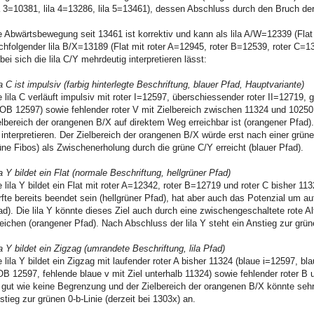
la 3=10381, lila 4=13286, lila 5=13461), dessen Abschluss durch den Bruch der
e Abwärtsbewegung seit 13461 ist korrektiv und kann als lila A/W=12339 (Flat
chfolgender lila B/X=13189 (Flat mit roter A=12945, roter B=12539, roter C=13
bei sich die lila C/Y mehrdeutig interpretieren lässt:
la C ist impulsiv (farbig hinterlegte Beschriftung, blauer Pfad, Hauptvariante)
e lila C verläuft impulsiv mit roter I=12597, überschiessender roter II=12719, g
OB 12597) sowie fehlender roter V mit Zielbereich zwischen 11324 und 10250 (
elbereich der orangenen B/X auf direktem Weg erreichbar ist (orangener Pfad)
 interpretieren. Der Zielbereich der orangenen B/X würde erst nach einer grüne
üne Fibos) als Zwischenerholung durch die grüne C/Y erreicht (blauer Pfad).
la Y bildet ein Flat (normale Beschriftung, hellgrüner Pfad)
e lila Y bildet ein Flat mit roter A=12342, roter B=12719 und roter C bisher 1
rfte bereits beendet sein (hellgrüner Pfad), hat aber auch das Potenzial um 
ad). Die lila Y könnte dieses Ziel auch durch eine zwischengeschaltete rote Al
reichen (orangener Pfad). Nach Abschluss der lila Y steht ein Anstieg zur grüne
la Y bildet ein Zigzag (umrandete Beschriftung, lila Pfad)
e lila Y bildet ein Zigzag mit laufender roter A bisher 11324 (blaue i=12597, bl
B 12597, fehlende blaue v mit Ziel unterhalb 11324) sowie fehlender roter B und 
 gut wie keine Begrenzung und der Zielbereich der orangenen B/X könnte sehr 
stieg zur grünen 0-b-Linie (derzeit bei 1303x) an.