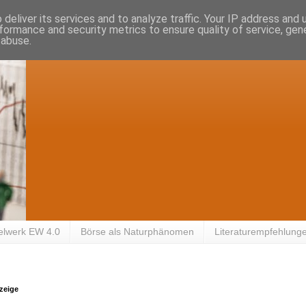
deliver its services and to analyze traffic. Your IP address and
formance and security metrics to ensure quality of service, ge
 abuse.
elwerk EW 4.0
Börse als Naturphänomen
Literaturempfehlung
zeige