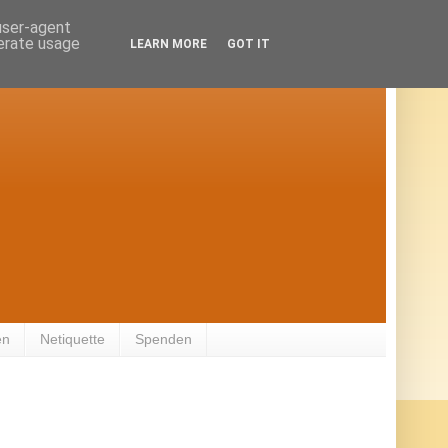
 user-agent
nerate usage
LEARN MORE
GOT IT
en
Netiquette
Spenden