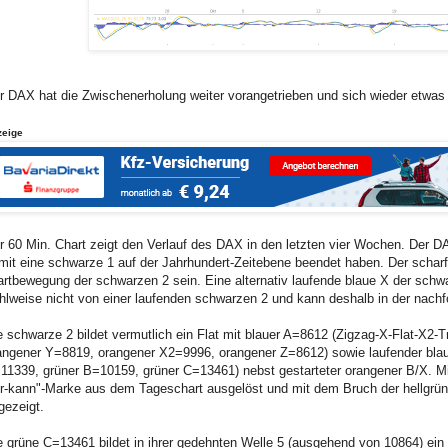
r DAX hat die Zwischenerholung weiter vorangetrieben und sich wieder etwas v
zeige
r 60 Min. Chart zeigt den Verlauf des DAX in den letzten vier Wochen. Der D
mit eine schwarze 1 auf der Jahrhundert-Zeitebene beendet haben. Der scharfe
artbewegung der schwarzen 2 sein. Eine alternativ laufende blaue X der schwa
hlweise nicht von einer laufenden schwarzen 2 und kann deshalb in der nach
e schwarze 2 bildet vermutlich ein Flat mit blauer A=8612 (Zigzag-X-Flat-X2
angener Y=8819, orangener X2=9996, orangener Z=8612) sowie laufender blau
11339, grüner B=10159, grüner C=13461) nebst gestarteter orangener B/X. Mit
r-kann"-Marke aus dem Tageschart ausgelöst und mit dem Bruch der hellgrün
gezeigt.
e grüne C=13461 bildet in ihrer gedehnten Welle 5 (ausgehend von 10864) ein