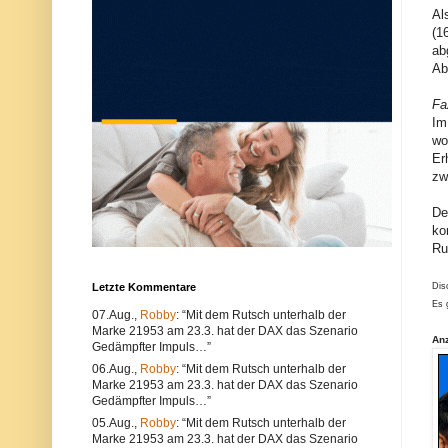
u
e
Al
n
r
(1
d
w
ab
k
e
ö
n
Ab
n
d
n
e
Fa
e
n
Im
n
S
s
i
wo
o
e
Er
w
e
zw
o
i
h
n
l
e
De
t
n
ko
e
a
Ru
c
n
h
d
n
e
Letzte Kommentare
Dis
i
r
s
e
Es 
07.Aug.,
Robby
: “Mit dem Rutsch unterhalb der
c
n
Marke 21953 am 23.3. hat der DAX das Szenario
h
B
An
e
r
Gedämpfter Impuls…”
P
o
06.Aug.,
Robby
: “Mit dem Rutsch unterhalb der
r
w
Marke 21953 am 23.3. hat der DAX das Szenario
o
s
Gedämpfter Impuls…”
b
e
l
r
05.Aug.,
Robby
: “Mit dem Rutsch unterhalb der
e
.
Marke 21953 am 23.3. hat der DAX das Szenario
m
A