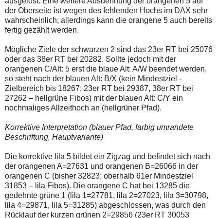
ausgelöst. Eine weitere Ausdehnung der orangenen 5 auf
der Oberseite ist wegen des fehlenden Hochs im DAX sehr
wahrscheinlich; allerdings kann die orangene 5 auch bereits
fertig gezählt werden.
Mögliche Ziele der schwarzen 2 sind das 23er RT bei 25076
oder das 38er RT bei 20282. Sollte jedoch mit der
orangenen C/Alt: 5 erst die blaue Alt: A/W beendet werden,
so steht nach der blauen Alt: B/X (kein Mindestziel -
Zielbereich bis 18267; 23er RT bei 29387, 38er RT bei
27262 – hellgrüne Fibos) mit der blauen Alt: C/Y ein
nochmaliges Allzeithoch an (hellgrüner Pfad).
Korrektive Interpretation (blauer Pfad, farbig umrandete
Beschriftung, Hauptvariante)
Die korrektive lila 5 bildet ein Zigzag und befindet sich nach
der orangenen A=27631 und orangenen B=26066 in der
orangenen C (bisher 32823; oberhalb 61er Mindestziel
31853 – lila Fibos). Die orangene C hat bei 13285 die
gedehnte grüne 1 (lila 1=27781, lila 2=27023, lila 3=30798,
lila 4=29871, lila 5=31285) abgeschlossen, was durch den
Rücklauf der kurzen grünen 2=29856 (23er RT 30053