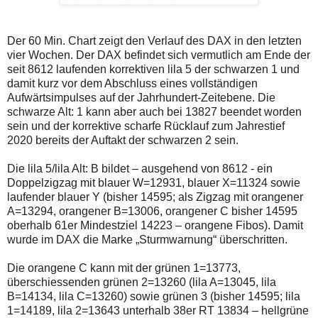
Der 60 Min. Chart zeigt den Verlauf des DAX in den letzten
vier Wochen. Der DAX befindet sich vermutlich am Ende der
seit 8612 laufenden korrektiven lila 5 der schwarzen 1 und
damit kurz vor dem Abschluss eines vollständigen
Aufwärtsimpulses auf der Jahrhundert-Zeitebene. Die
schwarze Alt: 1 kann aber auch bei 13827 beendet worden
sein und der korrektive scharfe Rücklauf zum Jahrestief
2020 bereits der Auftakt der schwarzen 2 sein.
Die lila 5/lila Alt: B bildet – ausgehend von 8612 - ein
Doppelzigzag mit blauer W=12931, blauer X=11324 sowie
laufender blauer Y (bisher 14595; als Zigzag mit orangener
A=13294, orangener B=13006, orangener C bisher 14595
oberhalb 61er Mindestziel 14223 – orangene Fibos). Damit
wurde im DAX die Marke „Sturmwarnung“ überschritten.
Die orangene C kann mit der grünen 1=13773,
überschiessenden grünen 2=13260 (lila A=13045, lila
B=14134, lila C=13260) sowie grünen 3 (bisher 14595; lila
1=14189, lila 2=13643 unterhalb 38er RT 13834 – hellgrüne