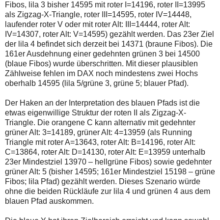
Fibos, lila 3 bisher 14595 mit roter I=14196, roter II=13995
als Zigzag-X-Triangle, roter III=14595, roter IV=14448,
laufender roter V oder mit roter Alt: III=14444, roter Alt:
IV=14307, roter Alt: V=14595) gezählt werden. Das 23er Ziel
der lila 4 befindet sich derzeit bei 14371 (braune Fibos). Die
161er Ausdehnung einer gedehnten grünen 3 bei 14500
(blaue Fibos) wurde überschritten. Mit dieser plausiblen
Zählweise fehlen im DAX noch mindestens zwei Hochs
oberhalb 14595 (lila 5/grüne 3, grüne 5; blauer Pfad).
Der Haken an der Interpretation des blauen Pfads ist die
etwas eigenwillige Struktur der roten II als Zigzag-X-
Triangle. Die orangene C kann alternativ mit gedehnter
grüner Alt: 3=14189, grüner Alt: 4=13959 (als Running
Triangle mit roter A=13643, roter Alt: B=14196, roter Alt:
C=13864, roter Alt: D=14130, roter Alt: E=13959 unterhalb
23er Mindestziel 13970 – hellgrüne Fibos) sowie gedehnter
grüner Alt: 5 (bisher 14595; 161er Mindestziel 15198 – grüne
Fibos; lila Pfad) gezählt werden. Dieses Szenario würde
ohne die beiden Rückläufe zur lila 4 und grünen 4 aus dem
blauen Pfad auskommen.