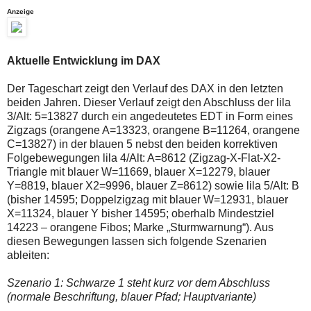
einmal.
Anzeige
Sollte
das
Problem
weiterbestehen
Aktuelle Entwicklung im DAX
bitte
ich
um
Der Tageschart zeigt den Verlauf des DAX in den letzten
Kontaktaufnahme
beiden Jahren. Dieser Verlauf zeigt den Abschluss der lila
per
3/Alt: 5=13827 durch ein angedeutetes EDT in Form eines
Mail
robbys-
Zigzags (orangene A=13323, orangene B=11264, orangene
elliottwellen@online.de.
C=13827) in der blauen 5 nebst den beiden korrektiven
Bis
Folgebewegungen lila 4/Alt: A=8612 (Zigzag-X-Flat-X2-
zur
Triangle mit blauer W=11669, blauer X=12279, blauer
Lösung
des
Y=8819, blauer X2=9996, blauer Z=8612) sowie lila 5/Alt: B
Problems
(bisher 14595; Doppelzigzag mit blauer W=12931, blauer
sind
X=11324, blauer Y bisher 14595; oberhalb Mindestziel
die
14223 – orangene Fibos; Marke „Sturmwarnung“). Aus
Post
auch
diesen Bewegungen lassen sich folgende Szenarien
auf
ableiten:
der
Plattform
Szenario 1: Schwarze 1 steht kurz vor dem Abschluss
wallstreet-
online.de
(normale Beschriftung, blauer Pfad; Hauptvariante)
verfügbar.