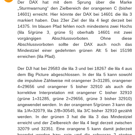
Der DAX hat mit dem Sprung über die Marke
„Sturmwarnung“ den Zielbereich der orangenen C (bisher
14601) erreicht. Hier könnte der DAX bei 14601 die lila 3
markiert haben. Das 23er Ziel der lila 4 liegt derzeit bei
14375. Im blauen Pfad fehlen noch mindestens zwei Hochs
(lila 5/grüne 3, grüne 5) oberhalb 14601 mit zwei
vorgängigen Abschlussvorboten. Ohne diese
Abschlussvorboten sollte der DAX auch noch das
Mindestziel einer gedehnten grünen Alt: 5 bei 15198
erreichen (lila Pfad).
Der DJI hat bei 29583 die lila 3 und bei 18267 die lila 4 aus
dem Big Picture abgeschlossen. In der lila 5 kann sowohl
die impulsive Zählweise mit orangener 3=31285, orangener
4=29656 und orangener 5 bisher 32910 als auch die
korrektive Interpretation mit orangener C bisher 32910
(grüne 1=31285, grüne 2=29656, grüne 3 bisher 32910)
angewendet werden. In der orangenen 5/grünen 3 kann die
lila 1/A=32079, lila 2/B=30545, lila 3/C bisher 32910 gezählt
werden. In der grünen 3 hat die lila 3 das Mindestziel
erreicht und der Zielbereich der lila 4 liegt derzeit zwischen
32079 und 32351. Eine orangene 5 kann damit jederzeit
beendet werden bzw. sein und die schwarze 2 starten