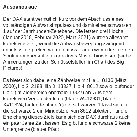
auch
Alternativ
Ausgangslage
Verstösse
sind
gegen
die
die
Post
Der DAX steht vermutlich kurz vor dem Abschluss eines
Netiquette
auch
vollständigen Aufwärtsimpulses und damit einer schwarzen
oder
auf
1 auf der Jahrhundert-Zeitebene. Die letzten drei Hochs
ein
der
Missbrauch
Plattform
(Januar 2018, Februar 2020, März 2021) wurden allesamt
der
wallstreet-
korrektiv erzielt, womit die Aufwärtsbewegung zwingend
Kommentarfunktion
online.de
impulsiv interpretiert werden muss – auch wenn die internen
sein.
verfügbar.
Strukturen eher auf ein korrektives Muster hinweisen (siehe
Bitte
überprüfen
Anmerkungen zu den Schlüsselstellen im Chart des Big
Sie
Pictures).
Ihre
Browsereinstellungen
Es bietet sich dabei eine Zählweise mit lila 1=8136 (März
oder
Ihre
2000), lila 2=2188, lila 3=13827, lila 4=8612 sowie laufender
Internetverbindung
lila 5 (im Zielbereich oberhalb 13827) an. Aus dem
und
korrektiven Verlauf der lila 5 (blaue W=12931, blaue
versuchen
X=11324, laufende blaue Y) der schwarzen 1 lässt sich für
Sie
es
die schwarze 2 ein Mindestziel von 8612 ableiten. Für die
zu
Erreichung dieses Ziels kann sich der DAX durchaus auch
einem
ein paar Jahre Zeit lassen. Es gibt für die schwarze 2 keine
späteren
Untergrenze (blauer Pfad).
Zeitpunkt
noch