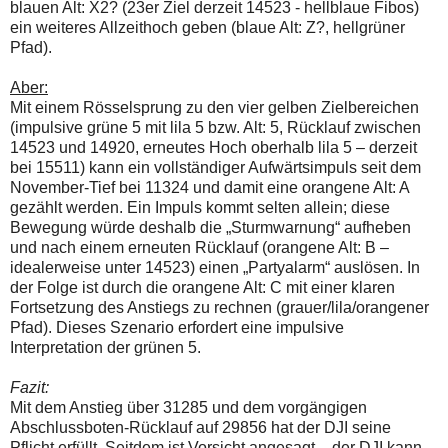
blauen Alt: X2? (23er Ziel derzeit 14523 - hellblaue Fibos)
ein weiteres Allzeithoch geben (blaue Alt: Z?, hellgrüner
Pfad).
Aber:
Mit einem Rösselsprung zu den vier gelben Zielbereichen
(impulsive grüne 5 mit lila 5 bzw. Alt: 5, Rücklauf zwischen
14523 und 14920, erneutes Hoch oberhalb lila 5 – derzeit
bei 15511) kann ein vollständiger Aufwärtsimpuls seit dem
November-Tief bei 11324 und damit eine orangene Alt: A
gezählt werden. Ein Impuls kommt selten allein; diese
Bewegung würde deshalb die „Sturmwarnung“ aufheben
und nach einem erneuten Rücklauf (orangene Alt: B –
idealerweise unter 14523) einen „Partyalarm“ auslösen. In
der Folge ist durch die orangene Alt: C mit einer klaren
Fortsetzung des Anstiegs zu rechnen (grauer/lila/orangener
Pfad). Dieses Szenario erfordert eine impulsive
Interpretation der grünen 5.
Fazit:
Mit dem Anstieg über 31285 und dem vorgängigen
Abschlussboten-Rücklauf auf 29856 hat der DJI seine
Pflicht erfüllt. Seitdem ist Vorsicht angesagt – der DJI kann