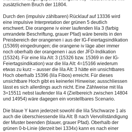
zusätzlichem Bruch der 11804.
Durch den (impulsiv zählbaren) Rücklauf auf 13336 wird
eine impulsive Interpretation der grünen 5 deutlich
erschwert. Die orangene iv einer laufenden lila 3 (farbig
umrandete Beschriftung, grauer Pfad) wäre bereits in den
Preisbereich der orangenen i aus der IG-Feiertagsindikation
(15369) eingedrungen; die orangene iv läge aber immer
noch oberhalb der orangenen i aus der JFD-Indikation
(15324). Für eine lila Alt: 3 (15326 bzw. 15369 in der IG-
Feiertagsindikation) war die lila Alt: 4=15166 wiederum
etwas zu kurz – ausser die lila Alt: 3 hätte ein unsichtbares
Hoch oberhalb 15396 (lila Fibos) erreicht. Für dieses
unsichtbare Hoch gibt es keinerlei Hinweise; ausschliessen
lässt es sich allerdings auch nicht. Eine Zählweise mit lila
3=15511 nebst laufender lila 4 (Zielbereich zwischen 14804
und 14954) wäre dagegen ein vorstellbares Scenario.
Die blaue Y kann jederzeit sowohl die lila 5/schwarze 1 als
auch die überschiessende lila Alt: B nach Vervollständigung
der Muster beenden (blauer, grauer Pfad). Oberhalb der
grünen 0-b-Linie (derzeit bei 1334x) kann es nach einer