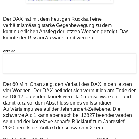
auch
Alternativ
Verstösse
sind
gegen
die
die
Post
Der DAX hat mit dem heutigen Rücklauf eine
Netiquette
auch
verhältnismässig starke Gegenbewegung zu dem
oder
auf
kontinuierlichen Anstieg der letzten Wochen gezeigt. Das
ein
der
Missbrauch
Plattform
könnte der Riss im Aufwärtstrend werden.
der
wallstreet-
Kommentarfunktion
online.de
Anzeige
sein.
verfügbar.
Bitte
überprüfen
Sie
Ihre
Browsereinstellungen
oder
Der 60 Min. Chart zeigt den Verlauf des DAX in den letzten
Ihre
vier Wochen. Der DAX befindet sich vermutlich am Ende der
Internetverbindung
und
seit 8612 laufenden korrektiven lila 5 der schwarzen 1 und
versuchen
damit kurz vor dem Abschluss eines vollständigen
Sie
Aufwärtsimpulses auf der Jahrhundert-Zeitebene. Die
es
schwarze Alt: 1 kann aber auch bei 13827 beendet worden
zu
einem
sein und der korrektive scharfe Rücklauf zum Jahrestief
späteren
2020 bereits der Auftakt der schwarzen 2 sein.
Zeitpunkt
noch