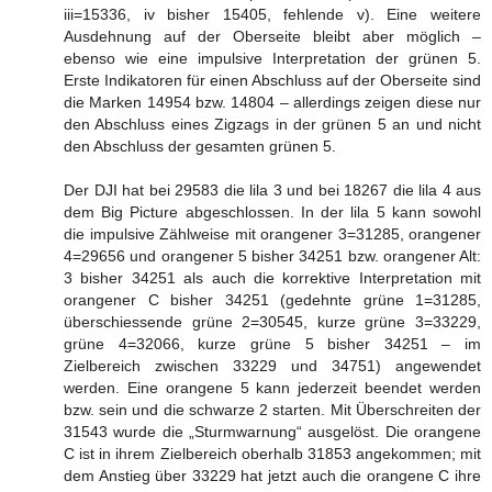
iii=15336, iv bisher 15405, fehlende v). Eine weitere
Ausdehnung auf der Oberseite bleibt aber möglich –
ebenso wie eine impulsive Interpretation der grünen 5.
Erste Indikatoren für einen Abschluss auf der Oberseite sind
die Marken 14954 bzw. 14804 – allerdings zeigen diese nur
den Abschluss eines Zigzags in der grünen 5 an und nicht
den Abschluss der gesamten grünen 5.
Der DJI hat bei 29583 die lila 3 und bei 18267 die lila 4 aus
dem Big Picture abgeschlossen. In der lila 5 kann sowohl
die impulsive Zählweise mit orangener 3=31285, orangener
4=29656 und orangener 5 bisher 34251 bzw. orangener Alt:
3 bisher 34251 als auch die korrektive Interpretation mit
orangener C bisher 34251 (gedehnte grüne 1=31285,
überschiessende grüne 2=30545, kurze grüne 3=33229,
grüne 4=32066, kurze grüne 5 bisher 34251 – im
Zielbereich zwischen 33229 und 34751) angewendet
werden. Eine orangene 5 kann jederzeit beendet werden
bzw. sein und die schwarze 2 starten. Mit Überschreiten der
31543 wurde die „Sturmwarnung“ ausgelöst. Die orangene
C ist in ihrem Zielbereich oberhalb 31853 angekommen; mit
dem Anstieg über 33229 hat jetzt auch die orangene C ihre