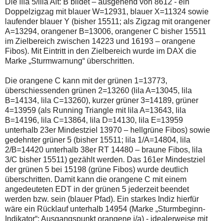
Die lila 5/lila Alt: B bildet – ausgehend von 8612 - ein
einmal.
Sollte
Doppelzigzag mit blauer W=12931, blauer X=11324 sowie
das
laufender blauer Y (bisher 15511; als Zigzag mit orangener
Problem
A=13294, orangener B=13006, orangener C bisher 15511
weiterbestehen
im Zielbereich zwischen 14223 und 16193 – orangene
bitte
ich
Fibos). Mit Eintritt in den Zielbereich wurde im DAX die
um
Marke „Sturmwarnung“ überschritten.
Kontaktaufnahme
per
Die orangene C kann mit der grünen 1=13773,
Mail
robbys-
überschiessenden grünen 2=13260 (lila A=13045, lila
elliottwellen@online.de.
B=14134, lila C=13260), kurzer grüner 3=14189, grüner
Bis
4=13959 (als Running Triangle mit lila A=13643, lila
zur
B=14196, lila C=13864, lila D=14130, lila E=13959
Lösung
des
unterhalb 23er Mindestziel 13970 – hellgrüne Fibos) sowie
Problems
gedehnter grüner 5 (bisher 15511; lila 1/A=14804, lila
sind
2/B=14420 unterhalb 38er RT 14480 – braune Fibos, lila
die
3/C bisher 15511) gezählt werden. Das 161er Mindestziel
Post
auch
der grünen 5 bei 15198 (grüne Fibos) wurde deutlich
auf
überschritten. Damit kann die orangene C mit einem
der
angedeuteten EDT in der grünen 5 jederzeit beendet
Plattform
werden bzw. sein (blauer Pfad). Ein starkes Indiz hierfür
wallstreet-
online.de
wäre ein Rücklauf unterhalb 14954 (Marke „Sturmbeginn-
verfügbar.
Indikator“: Ausgangspunkt orangene i/a) - idealerweise mit