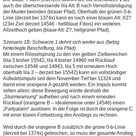
auch die überschiessende lila Alt: B nach Vervollständigung
der Muster beenden (blauer Pfad). Oberhalb der grünen 0-b-
Linie (derzeit bei 1374x) kann es nach einer blauen Alt: X2?
(23er Ziel derzeit 14546 - hellblaue Fibos) ein weiteres
Allzeithoch geben (blaue Alt: Z?, hellgrüner Pfad).
Szenario 1B: Schwarze 1 dehnt sich weiter aus (farbig
hinterlegte Beschriftung, lila Pfad)
Mit einem Rösselsprung zu den vier gelben Zielbereichen
(lila 3 bisher 15542, lila 4 bisher 14960 mit Rücklauf
zwischen 14546 und 14943, lila 5 mit erneutem Hoch
oberhalb lila 3 – derzeit bei 15542) kann ein vollständiger
Aufwärtsimpuls seit dem November-Tief bei 11324 und
damit eine orangene A gezählt werden. Ein Impuls kommt
selten allein; diese Bewegung würde deshalb die
„Sturmwarnung“ aufheben und nach einem erneuten
Rücklauf (orangene B – idealerweise unter 14546) einen
„Partyalarm“ auslösen. In der Folge ist durch die orangene C
mit einer klaren Fortsetzung des Anstiegs zu rechnen.
Wird durch die orangene B zusätzlich die grüne 0-b-Linie
(derzeit bei 1374x) gebrochen, so muss der gesamte Anstieg