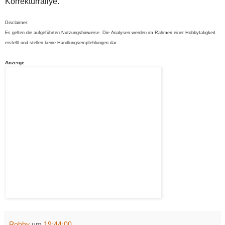
Korrekturrallye.
Disclaimer:
Es gelten die aufgeführten Nutzungshinweise. Die Analysen werden im Rahmen einer Hobbytätigkeit
erstellt und stellen keine Handlungsempfehlungen dar.
Anzeige
Robby
um
19:44:00