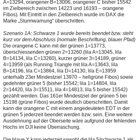
A=13294, orangener B=13006, orangener C bisher 15542
einmal.
Sollte
im Zielbereich zwischen 14223 und 16193 – orangene
das
Fibos). Mit Eintritt in den Zielbereich wurde im DAX die
Problem
Marke „Sturmwarnung“ überschritten.
weiterbestehen
bitte
ich
Szenario 1A: Schwarze 1 wurde bereits beendet bzw. steht
um
kurz vor dem Abschluss (normale Beschriftung, blauer Pfad)
Kontaktaufnahme
Die orangene C kann mit der grünen 1=13773,
per
überschiessenden grünen 2=13260 (lila A=13045, lila
Mail
robbys-
B=14134, lila C=13260), kurzer grüner 3=14189, grüner
elliottwellen@online.de.
4=13959 (als Running Triangle mit lila A=13643, lila
Bis
B=14196, lila C=13864, lila D=14130, lila E=13959
zur
unterhalb 23er Mindestziel 13970 – hellgrüne Fibos) sowie
Lösung
des
gedehnter grüner 5 (bisher 15542; lila 1=14804, lila
Problems
2=14420, lila 3=15511, lila 4=14813, lila 5 bisher 15542)
sind
gezählt werden. Das 161er Mindestziel der grünen 5 bei
die
15198 (grüne Fibos) wurde deutlich überschritten. Damit
Post
auch
kann die orangene C mit einem angedeuteten EDT in der
auf
grünen 5 jederzeit beendet werden bzw. sein. Eine weitere
der
Ausdehnung auf der Oberseite wäre aufgrund der fehlenden
Plattform
Hochs im DJI keine Überraschung.
wallstreet-
online.de
verfügbar.
Die blaue Y kann jederzeit sowohl die lila 5/schwarze 1 als