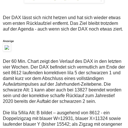
auch
Alternativ
Verstösse
sind
gegen
die
die
Post
Der DAX lässt sich nicht hetzen und hat sich wieder etwas
Netiquette
auch
vom ersten Rücklaufziel entfernt. Das Ziel bleibt trotzdem
oder
auf
auf der Agenda - auch wenn sich der DAX noch etwas ziert.
ein
der
Missbrauch
Plattform
der
wallstreet-
Anzeige
Kommentarfunktion
online.de
sein.
verfügbar.
Bitte
überprüfen
Der 60 Min. Chart zeigt den Verlauf des DAX in den letzten
Sie
Ihre
vier Wochen. Der DAX befindet sich vermutlich am Ende der
Browsereinstellungen
seit 8612 laufenden korrektiven lila 5 der schwarzen 1 und
oder
damit kurz vor dem Abschluss eines vollständigen
Ihre
Aufwärtsimpulses auf der Jahrhundert-Zeitebene. Die
Internetverbindung
und
schwarze Alt: 1 kann aber auch bei 13827 beendet worden
versuchen
sein und der korrektive scharfe Rücklauf zum Jahrestief
Sie
2020 bereits der Auftakt der schwarzen 2 sein.
es
zu
einem
Die lila 5/lila Alt: B bildet – ausgehend von 8612 - ein
späteren
Doppelzigzag mit blauer W=12931, blauer X=11324 sowie
Zeitpunkt
laufender blauer Y (bisher 15542; als Zigzag mit orangener
noch