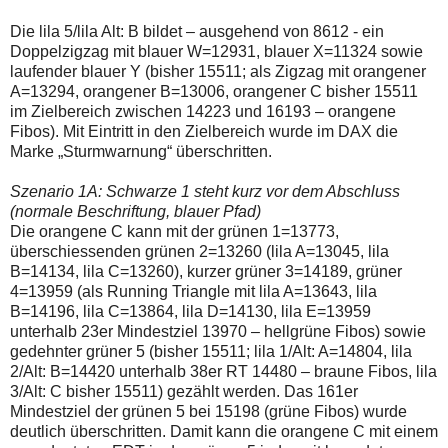
einmal.
Sollte
Die lila 5/lila Alt: B bildet – ausgehend von 8612 - ein
das
Doppelzigzag mit blauer W=12931, blauer X=11324 sowie
Problem
weiterbestehen
laufender blauer Y (bisher 15511; als Zigzag mit orangener
bitte
A=13294, orangener B=13006, orangener C bisher 15511
ich
im Zielbereich zwischen 14223 und 16193 – orangene
um
Fibos). Mit Eintritt in den Zielbereich wurde im DAX die
Kontaktaufnahme
per
Marke „Sturmwarnung“ überschritten.
Mail
robbys-
Szenario 1A: Schwarze 1 steht kurz vor dem Abschluss
elliottwellen@online.de.
(normale Beschriftung, blauer Pfad)
Bis
zur
Die orangene C kann mit der grünen 1=13773,
Lösung
überschiessenden grünen 2=13260 (lila A=13045, lila
des
B=14134, lila C=13260), kurzer grüner 3=14189, grüner
Problems
4=13959 (als Running Triangle mit lila A=13643, lila
sind
die
B=14196, lila C=13864, lila D=14130, lila E=13959
Post
unterhalb 23er Mindestziel 13970 – hellgrüne Fibos) sowie
auch
gedehnter grüner 5 (bisher 15511; lila 1/Alt: A=14804, lila
auf
2/Alt: B=14420 unterhalb 38er RT 14480 – braune Fibos, lila
der
Plattform
3/Alt: C bisher 15511) gezählt werden. Das 161er
wallstreet-
Mindestziel der grünen 5 bei 15198 (grüne Fibos) wurde
online.de
deutlich überschritten. Damit kann die orangene C mit einem
verfügbar.