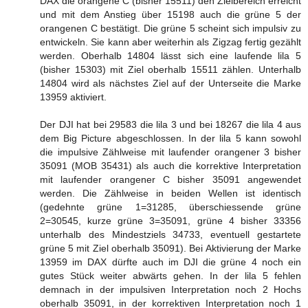
DAX die orangene C (bisher 15511) den Zielbereich erreicht
und mit dem Anstieg über 15198 auch die grüne 5 der
orangenen C bestätigt. Die grüne 5 scheint sich impulsiv zu
entwickeln. Sie kann aber weiterhin als Zigzag fertig gezählt
werden. Oberhalb 14804 lässt sich eine laufende lila 5
(bisher 15303) mit Ziel oberhalb 15511 zählen. Unterhalb
14804 wird als nächstes Ziel auf der Unterseite die Marke
13959 aktiviert.
Der DJI hat bei 29583 die lila 3 und bei 18267 die lila 4 aus
dem Big Picture abgeschlossen. In der lila 5 kann sowohl
die impulsive Zählweise mit laufender orangener 3 bisher
35091 (MOB 35431) als auch die korrektive Interpretation
mit laufender orangener C bisher 35091 angewendet
werden. Die Zählweise in beiden Wellen ist identisch
(gedehnte grüne 1=31285, überschiessende grüne
2=30545, kurze grüne 3=35091, grüne 4 bisher 33356
unterhalb des Mindestziels 34733, eventuell gestartete
grüne 5 mit Ziel oberhalb 35091). Bei Aktivierung der Marke
13959 im DAX dürfte auch im DJI die grüne 4 noch ein
gutes Stück weiter abwärts gehen. In der lila 5 fehlen
demnach in der impulsiven Interpretation noch 2 Hochs
oberhalb 35091, in der korrektiven Interpretation noch 1