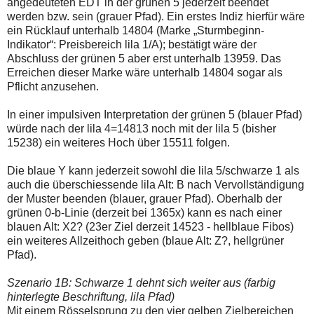
angedeuteten EDT in der grünen 5 jederzeit beendet
werden bzw. sein (grauer Pfad). Ein erstes Indiz hierfür wäre
ein Rücklauf unterhalb 14804 (Marke „Sturmbeginn-
Indikator“: Preisbereich lila 1/A); bestätigt wäre der
Abschluss der grünen 5 aber erst unterhalb 13959. Das
Erreichen dieser Marke wäre unterhalb 14804 sogar als
Pflicht anzusehen.
In einer impulsiven Interpretation der grünen 5 (blauer Pfad)
würde nach der lila 4=14813 noch mit der lila 5 (bisher
15238) ein weiteres Hoch über 15511 folgen.
Die blaue Y kann jederzeit sowohl die lila 5/schwarze 1 als
auch die überschiessende lila Alt: B nach Vervollständigung
der Muster beenden (blauer, grauer Pfad). Oberhalb der
grünen 0-b-Linie (derzeit bei 1365x) kann es nach einer
blauen Alt: X2? (23er Ziel derzeit 14523 - hellblaue Fibos)
ein weiteres Allzeithoch geben (blaue Alt: Z?, hellgrüner
Pfad).
Szenario 1B: Schwarze 1 dehnt sich weiter aus (farbig
hinterlegte Beschriftung, lila Pfad)
Mit einem Rösselsprung zu den vier gelben Zielbereichen