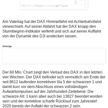
auch
Alternativ
Verstösse
sind
gegen
die
die
Post
Netiquette
auch
oder
auf
Am Vatertag hat der DAX Himmelfahrt mit Achterbahnfahrt
ein
der
verwechselt. Auf seiner Abfahrt hat der DAX knapp den
Missbrauch
Plattform
Sturmbeginn-Indikator verfehlt und sich auf seiner Auffahrt
der
wallstreet-
von der Dynamik des DJI anstecken lassen.
Kommentarfunktion
online.de
sein.
verfügbar.
Bitte
Anzeige
überprüfen
Sie
Ihre
Browsereinstellungen
oder
Ihre
Internetverbindung
Der 60 Min. Chart zeigt den Verlauf des DAX in den letzten
und
vier Wochen. Der DAX befindet sich vermutlich am Ende der
versuchen
seit 8612 laufenden korrektiven lila 5 der schwarzen 1 und
Sie
es
damit kurz vor dem Abschluss eines vollständigen
zu
Aufwärtsimpulses auf der Jahrhundert-Zeitebene. Die
einem
schwarze Alt: 1 kann aber auch bei 13827 beendet worden
späteren
sein und der korrektive scharfe Rücklauf zum Jahrestief
Zeitpunkt
noch
2020 bereits der Auftakt der schwarzen 2 sein.