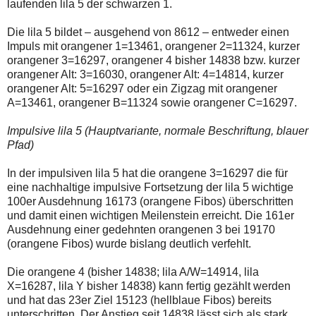
laufenden lila 5 der schwarzen 1.
Die lila 5 bildet – ausgehend von 8612 – entweder einen
Impuls mit orangener 1=13461, orangener 2=11324, kurzer
orangener 3=16297, orangener 4 bisher 14838 bzw. kurzer
orangener Alt: 3=16030, orangener Alt: 4=14814, kurzer
orangener Alt: 5=16297 oder ein Zigzag mit orangener
A=13461, orangener B=11324 sowie orangener C=16297.
Impulsive lila 5 (Hauptvariante, normale Beschriftung, blauer
Pfad)
In der impulsiven lila 5 hat die orangene 3=16297 die für
eine nachhaltige impulsive Fortsetzung der lila 5 wichtige
100er Ausdehnung 16173 (orangene Fibos) überschritten
und damit einen wichtigen Meilenstein erreicht. Die 161er
Ausdehnung einer gedehnten orangenen 3 bei 19170
(orangene Fibos) wurde bislang deutlich verfehlt.
Die orangene 4 (bisher 14838; lila A/W=14914, lila
X=16287, lila Y bisher 14838) kann fertig gezählt werden
und hat das 23er Ziel 15123 (hellblaue Fibos) bereits
unterschritten. Der Anstieg seit 14838 lässt sich als stark