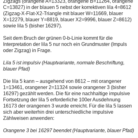
Zigzags (orangene A=13323, orangene B=11264, orangene
einmal.
Sollte
C=13827) in der blauen 5 nebst der korrektiven lila 4=8612
das
(Zigzag-X-Flat-X2-Triangle mit blauer W=11669, blauer
Problem
X=12279, blauer Y=8819, blauer X2=9996, blauer Z=8612)
weiterbestehen
sowie lila 5 (bisher 16297).
bitte
ich
um
Seit dem Bruch der grünen 0-b-Linie kommt für die
Kontaktaufnahme
Interpretation der lila 5 nur noch ein Grundmuster (Impuls
per
oder Zigzag) in Frage.
Mail
robbys-
elliottwellen@online.de.
Lila 5 ist impulsiv (Hauptvariante, normale Beschriftung,
Bis
blauer Pfad)
zur
Lösung
des
Die lila 5 kann – ausgehend von 8612 – mit orangener
Problems
1=13461, orangener 2=11324 sowie orangener 3 (bisher
sind
16297) gezählt werden. Die für eine nachhaltige impulsive
die
Fortsetzung der lila 5 erforderliche 100er Ausdehnung
Post
auch
16173 der orangenen 3 wurde erreicht. Für die lila 5 lassen
auf
sich aber weiterhin drei unterschiedliche impulsive
der
Zählweisen anwenden:
Plattform
wallstreet-
online.de
Orangene 3 bei 16297 beendet (Hauptvariante, blauer Pfad)
verfügbar.