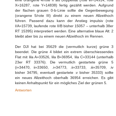
eine orangene 4/rote II als Doppelflat (rote W=14914, rote
X=16287, rote Y=14838) fertig gezählt werden. Aufgrund
der flachen grauen 0-b-Linie sollte die Gegenbewegung
(orangene 5/rote III) direkt zu einem neuen Allzeithoch
führen. Passend dazu kann der Anstieg impulsiv (rote
I/A=15739, laufende rote II/B bisher 15057 – unterhalb 38er
RT 15395) interpretiert werden. Eine alternative blaue Alt: 2
bleibt aber bis zu einem neuen Allzeithoch im Rennen.
Der DJI hat bei 35629 die (vermutlich kurze) grüne 3
beendet. Die grüne 4 bildet ein extrem überschiessendes
Flat mit lila A=33526, lila B=36954, lila C=33144 (unterhalb
23er RT 33376). Die vermutlich gestartete grüne 5
(i=34470, ii=33650, .i=34773, .ii=33733, .iii=35709, .iv
bisher 34795, eventuell gestartete .v bisher 35333) sollte
ein neues Allzeithoch oberhalb 36954 erreichen. Es gibt
keinen Anhaltspunkt für ein mögliches Ziel der grünen 5.
Antworten