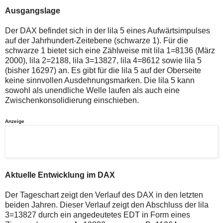
auch
Alternativ
Ausgangslage
Verstösse
sind
gegen
die
die
Post
Der DAX befindet sich in der lila 5 eines Aufwärtsimpulses
Netiquette
auch
auf der Jahrhundert-Zeitebene (schwarze 1). Für die
oder
auf
schwarze 1 bietet sich eine Zählweise mit lila 1=8136 (März
ein
der
Missbrauch
Plattform
2000), lila 2=2188, lila 3=13827, lila 4=8612 sowie lila 5
der
wallstreet-
(bisher 16297) an. Es gibt für die lila 5 auf der Oberseite
Kommentarfunktion
online.de
keine sinnvollen Ausdehnungsmarken. Die lila 5 kann
sein.
verfügbar.
sowohl als unendliche Welle laufen als auch eine
Bitte
überprüfen
Zwischenkonsolidierung einschieben.
Sie
Ihre
Anzeige
Browsereinstellungen
oder
Ihre
Internetverbindung
und
versuchen
Sie
Aktuelle Entwicklung im DAX
es
zu
einem
Der Tageschart zeigt den Verlauf des DAX in den letzten
späteren
beiden Jahren. Dieser Verlauf zeigt den Abschluss der lila
Zeitpunkt
3=13827 durch ein angedeutetes EDT in Form eines
noch