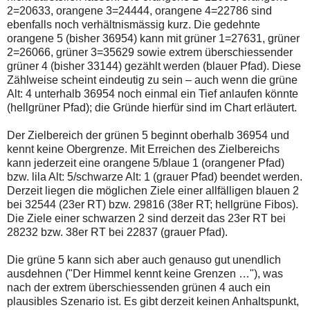
2=20633, orangene 3=24444, orangene 4=22786 sind
ebenfalls noch verhältnismässig kurz. Die gedehnte
orangene 5 (bisher 36954) kann mit grüner 1=27631, grüner
2=26066, grüner 3=35629 sowie extrem überschiessender
grüner 4 (bisher 33144) gezählt werden (blauer Pfad). Diese
Zählweise scheint eindeutig zu sein – auch wenn die grüne
Alt: 4 unterhalb 36954 noch einmal ein Tief anlaufen könnte
(hellgrüner Pfad); die Gründe hierfür sind im Chart erläutert.
Der Zielbereich der grünen 5 beginnt oberhalb 36954 und
kennt keine Obergrenze. Mit Erreichen des Zielbereichs
kann jederzeit eine orangene 5/blaue 1 (orangener Pfad)
bzw. lila Alt: 5/schwarze Alt: 1 (grauer Pfad) beendet werden.
Derzeit liegen die möglichen Ziele einer allfälligen blauen 2
bei 32544 (23er RT) bzw. 29816 (38er RT; hellgrüne Fibos).
Die Ziele einer schwarzen 2 sind derzeit das 23er RT bei
28232 bzw. 38er RT bei 22837 (grauer Pfad).
Die grüne 5 kann sich aber auch genauso gut unendlich
ausdehnen ("Der Himmel kennt keine Grenzen …"), was
nach der extrem überschiessenden grünen 4 auch ein
plausibles Szenario ist. Es gibt derzeit keinen Anhaltspunkt,