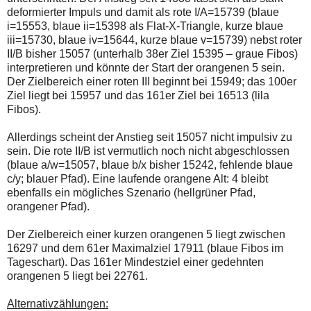
deformierter Impuls und damit als rote I/A=15739 (blaue
i=15553, blaue ii=15398 als Flat-X-Triangle, kurze blaue
iii=15730, blaue iv=15644, kurze blaue v=15739) nebst roter
II/B bisher 15057 (unterhalb 38er Ziel 15395 – graue Fibos)
interpretieren und könnte der Start der orangenen 5 sein.
Der Zielbereich einer roten III beginnt bei 15949; das 100er
Ziel liegt bei 15957 und das 161er Ziel bei 16513 (lila
Fibos).
Allerdings scheint der Anstieg seit 15057 nicht impulsiv zu
sein. Die rote II/B ist vermutlich noch nicht abgeschlossen
(blaue a/w=15057, blaue b/x bisher 15242, fehlende blaue
c/y; blauer Pfad). Eine laufende orangene Alt: 4 bleibt
ebenfalls ein mögliches Szenario (hellgrüner Pfad,
orangener Pfad).
Der Zielbereich einer kurzen orangenen 5 liegt zwischen
16297 und dem 61er Maximalziel 17911 (blaue Fibos im
Tageschart). Das 161er Mindestziel einer gedehnten
orangenen 5 liegt bei 22761.
Alternativzählungen: