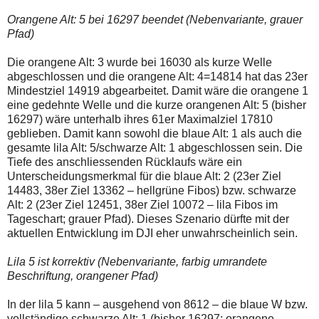
Orangene Alt: 5 bei 16297 beendet (Nebenvariante, grauer
Pfad)
Die orangene Alt: 3 wurde bei 16030 als kurze Welle
abgeschlossen und die orangene Alt: 4=14814 hat das 23er
Mindestziel 14919 abgearbeitet. Damit wäre die orangene 1
eine gedehnte Welle und die kurze orangenen Alt: 5 (bisher
16297) wäre unterhalb ihres 61er Maximalziel 17810
geblieben. Damit kann sowohl die blaue Alt: 1 als auch die
gesamte lila Alt: 5/schwarze Alt: 1 abgeschlossen sein. Die
Tiefe des anschliessenden Rücklaufs wäre ein
Unterscheidungsmerkmal für die blaue Alt: 2 (23er Ziel
14483, 38er Ziel 13362 – hellgrüne Fibos) bzw. schwarze
Alt: 2 (23er Ziel 12451, 38er Ziel 10072 – lila Fibos im
Tageschart; grauer Pfad). Dieses Szenario dürfte mit der
aktuellen Entwicklung im DJI eher unwahrscheinlich sein.
Lila 5 ist korrektiv (Nebenvariante, farbig umrandete
Beschriftung, orangener Pfad)
In der lila 5 kann – ausgehend von 8612 – die blaue W bzw.
vollständige schwarze Alt: 1 (bisher 16297; orangene