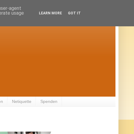
 user-agent
nerate usage
LEARN MORE
GOT IT
en
Netiquette
Spenden