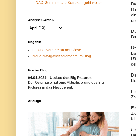
DAX: Sommerliche Korrektur geht weiter
m
N
De
-
e
Da
F
t
ei
i
z
l
w
Analysen-Archiv
un
t
e
e
r
Di
r
k
Da
b
i
l
s
Magazin
o
t
De
c
n
Fussballvereine an der Börse
bi
k
i
Neue Navigationselemente im Blog
i
c
Rü
e
h
de
r
t
Neu im Blog
t
e
Di
.
r
04.04.2026 - Update des Big Pictures
E
w
bl
Der Osterhase hat eine Aktualisierung des Big
i
ü
Pictures in das Nest gelegt.
n
n
Ei
m
s
ö
c
Zä
g
h
Anzeige
l
t
Ei
i
.
Zi
c
B
h
i
fe
e
t
r
t
Fa
G
e
r
v
DA