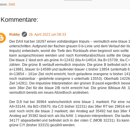
abels:
DAX
 Kommentare:
Robby
26. April 2022 um 08:33
Der DAX hat bei 16297 einen vollständigen Impuls – vermutlich eine blaue 
unterschritten. Aufgrund der flachen grauen 0-b-Linie und dem Verlauf der lil
Impuls) entwickeln, womit die Tiefe des Rücklaufs eher begrenzt sein sollt
kann ausgeschlossen werden und nach Korrekturabschluss sollte die Gege
Die blaue 2 lässt sich als grüne A=12432 (lila A=14914, lila B=15739, lila
zählen. Die grüne B verläuft vermutlich impulsiv. Die grüne B befindet sich 
a=13881, blauer b=14599 und laufender blauer c bisher 13854 (unterhalb 
iii=13854 – 161er Ziel nicht erreicht, hoch gelaufene orangene iv bisher
noch realsierbar - gedehnte orangene v unterhalb 13553). Oberhalb 14226
Ziel 14281). Die impulsive Interpretation der grünen B passt eigentlich bes
sein 38er Ziel für die blaue 2/B nicht erreicht hat. Die grüne B/blaue Alt:
vermutlich bereits ein neues Allzeithoch anstreben.
Der DJI hat bei 36964 wahrscheinlich eine blaue 1 markiert. Für eine nac
A/I=33144, lila B/2=35870, lila C/3 bisher 32231) das 38er RT bei 29816 er
und noch nicht die blaue 2 markiert; der Anstieg auf 35492 hat das 38er 
Anstieg auf 35382 lässt sich als lila A/Alt: 1 impulsiv interpretieren. Die lauf
34177 abgearbeitet und befindet sich in der roten C (MOB 32231). Es ka
grüne C/Y (bisher 33315) gezählt werden.