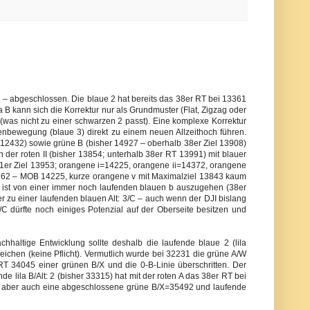
1 – abgeschlossen. Die blaue 2 hat bereits das 38er RT bei 13361
a B kann sich die Korrektur nur als Grundmuster (Flat, Zigzag oder
e (was nicht zu einer schwarzen 2 passt). Eine komplexe Korrektur
nbewegung (blaue 3) direkt zu einem neuen Allzeithoch führen.
 C=12432) sowie grüne B (bisher 14927 – oberhalb 38er Ziel 13908)
in der roten II (bisher 13854; unterhalb 38er RT 13991) mit blauer
61er Ziel 13953; orangene i=14225, orangene ii=14372, orangene
 14162 – MOB 14225, kurze orangene v mit Maximalziel 13843 kaum
 ist von einer immer noch laufenden blauen b auszugehen (38er
ser zu einer laufenden blauen Alt: 3/C – auch wenn der DJI bislang
 3/C dürfte noch einiges Potenzial auf der Oberseite besitzen und
hhaltige Entwicklung sollte deshalb die laufende blaue 2 (lila
reichen (keine Pflicht). Vermutlich wurde bei 32231 die grüne A/W
RT 34045 einer grünen B/X und die 0-B-Linie überschritten. Der
ende lila B/Alt: 2 (bisher 33315) hat mit der roten A das 38er RT bei
nn aber auch eine abgeschlossene grüne B/X=35492 und laufende