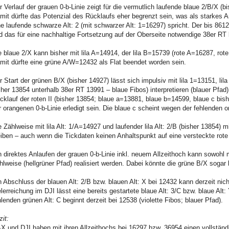
r Verlauf der grauen 0-b-Linie zeigt für die vermutlich laufende blaue 2/B/X (
mit dürfte das Potenzial des Rücklaufs eher begrenzt sein, was als starkes 
ne laufende schwarze Alt: 2 (mit schwarzer Alt: 1=16297) spricht. Der bis 8612
d das für eine nachhaltige Fortsetzung auf der Oberseite notwendige 38er RT b
e blaue 2/X kann bisher mit lila A=14914, der lila B=15739 (rote A=16287, ro
mit dürfte eine grüne A/W=12432 als Flat beendet worden sein.
r Start der grünen B/X (bisher 14927) lässt sich impulsiv mit lila 1=13151, lila
sher 13854 unterhalb 38er RT 13991 – blaue Fibos) interpretieren (blauer Pfad)
cklauf der roten II (bisher 13854; blaue a=13881, blaue b=14599, blaue c bish
r orangenen 0-b-Linie erledigt sein. Die blaue c scheint wegen der fehlenden
e Zählweise mit lila Alt: 1/A=14927 und laufender lila Alt: 2/B (bisher 13854
eiben – auch wenn die Tickdaten keinen Anhaltspunkt auf eine versteckte rote III 
n direktes Anlaufen der grauen 0-b-Linie inkl. neuem Allzeithoch kann sowohl m
hlweise (hellgrüner Pfad) realisiert werden. Dabei könnte die grüne B/X sogar
n Abschluss der blauen Alt: 2/B bzw. blauen Alt: X bei 12432 kann derzeit nic
elerreichung im DJI lässt eine bereits gestartete blaue Alt: 3/C bzw. blaue Alt
hlenden grünen Alt: C beginnt derzeit bei 12538 (violette Fibos; blauer Pfad).
zit:
X und DJI haben mit ihren Allzeithochs bei 16297 bzw. 36954 einen vollstän