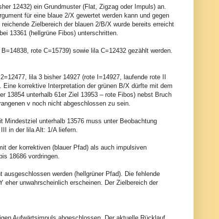
bisher 12432) ein Grundmuster (Flat, Zigzag oder Impuls) an.
Argument für eine blaue 2/X gewertet werden kann und gegen
 reichende Zielbereich der blauen 2/B/X wurde bereits erreicht
ei 13361 (hellgrüne Fibos) unterschritten.
te B=14838, rote C=15739) sowie lila C=12432 gezählt werden.
 2=12477, lila 3 bisher 14927 (rote I=14927, laufende rote II
. Eine korrektive Interpretation der grünen B/X dürfte mit dem
er 13854 unterhalb 61er Ziel 13953 – rote Fibos) nebst Bruch
 orangenen v noch nicht abgeschlossen zu sein.
) mit Mindestziel unterhalb 13576 muss unter Beobachtung
in der lila Alt: 1/A liefern.
it der korrektiven (blauer Pfad) als auch impulsiven
 bis 18686 vordringen.
ht ausgeschlossen werden (hellgrüner Pfad). Die fehlende
: Y eher unwahrscheinlich erscheinen. Der Zielbereich der
digen Aufwärtsimpuls abgeschlossen. Der aktuelle Rücklauf