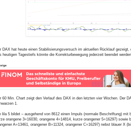
r DAX hat heute einen Stabilisierungsversuch im aktuellen Rücklauf gezeigt,
s heutigen Tagestiefs könnte die Korrekturbewegung jederzeit beendet werden
zeige
r 60 Min. Chart zeigt den Verlauf des DAX in den letzten vier Wochen. Der DAX
hwarzen 1.
e lila 5 bildet – ausgehend von 8612 einen Impuls (normale Beschriftung) mi
rze orangene 3=16030, orangene 4=14814, kurze orangener 5=16297) sowie bl
angener A=13461, orangener B=11324, orangener C=16297) nebst blauer X (bis