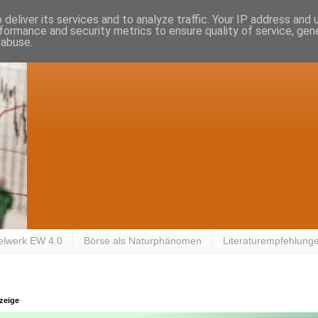
deliver its services and to analyze traffic. Your IP address and
formance and security metrics to ensure quality of service, ge
 abuse.
elwerk EW 4.0
Börse als Naturphänomen
Literaturempfehlung
zeige