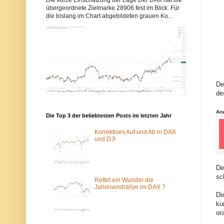
b
b
übergeordnete Zielmarke 28906 fest im Blick. Für
b
b
die bislang im Chart abgebildeten grauen Ko...
y
y
s
s
-
-
e
e
l
l
l
l
i
i
o
o
t
t
t
t
De
w
w
de
e
e
l
l
l
l
An
Die Top 3 der beliebtesten Posts im letzten Jahr
e
e
n
n
.
.
Korrektives Auf und Ab in DAX
d
d
und DJI
e
e
w
ü
u
b
r
e
De
d
r
sc
e
d
Rettet ein Wunder die
v
a
Jahresendrallye im DAX ?
o
s
Di
m
T
ku
S
o
or
p
r
a
-