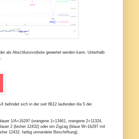
 der als Abschlussvorbote gewertet werden kann. Unterhalb
.
 befindet sich in der seit 8612 laufenden lila 5 der
t blauer 1/A=16297 (orangene 1=13461, orangene 2=11324,
auer 2 (bisher 12432) oder ein Zigzag (blaue W=16297 mit
her 12432; farbig umrandete Beschriftung).