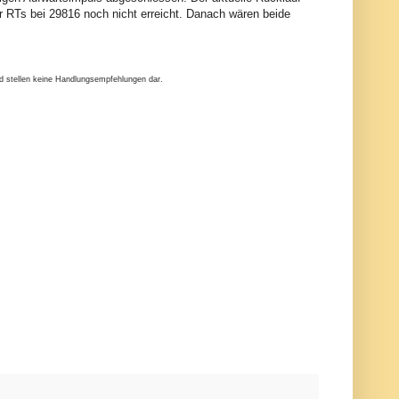
r RTs bei 29816 noch nicht erreicht. Danach wären beide
nd stellen keine Handlungsempfehlungen dar.