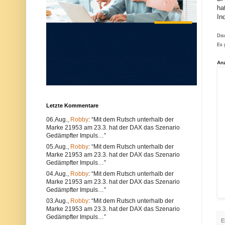
u
e
ha
n
r
In
d
w
k
e
ö
n
Dis
n
d
Es 
n
e
e
n
n
S
An
s
i
o
e
w
e
o
i
h
n
l
e
Letzte Kommentare
t
n
e
a
06.Aug.,
Robby
: “Mit dem Rutsch unterhalb der
c
n
Marke 21953 am 23.3. hat der DAX das Szenario
h
d
Gedämpfter Impuls…”
n
e
i
r
05.Aug.,
Robby
: “Mit dem Rutsch unterhalb der
s
e
Marke 21953 am 23.3. hat der DAX das Szenario
c
n
Gedämpfter Impuls…”
h
B
04.Aug.,
Robby
: “Mit dem Rutsch unterhalb der
e
r
P
o
Marke 21953 am 23.3. hat der DAX das Szenario
r
w
Gedämpfter Impuls…”
o
s
03.Aug.,
Robby
: “Mit dem Rutsch unterhalb der
b
e
Marke 21953 am 23.3. hat der DAX das Szenario
l
r
e
.
Gedämpfter Impuls…”
E
m
A