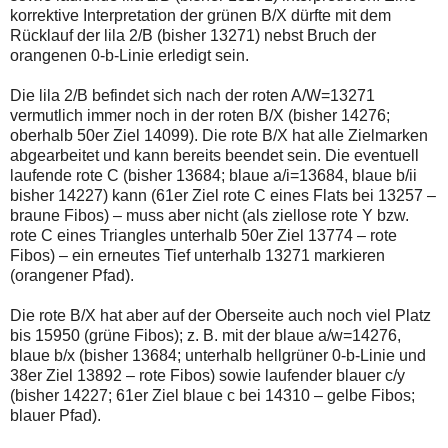
korrektive Interpretation der grünen B/X dürfte mit dem
Rücklauf der lila 2/B (bisher 13271) nebst Bruch der
orangenen 0-b-Linie erledigt sein.
Die lila 2/B befindet sich nach der roten A/W=13271
vermutlich immer noch in der roten B/X (bisher 14276;
oberhalb 50er Ziel 14099). Die rote B/X hat alle Zielmarken
abgearbeitet und kann bereits beendet sein. Die eventuell
laufende rote C (bisher 13684; blaue a/i=13684, blaue b/ii
bisher 14227) kann (61er Ziel rote C eines Flats bei 13257 –
braune Fibos) – muss aber nicht (als ziellose rote Y bzw.
rote C eines Triangles unterhalb 50er Ziel 13774 – rote
Fibos) – ein erneutes Tief unterhalb 13271 markieren
(orangener Pfad).
Die rote B/X hat aber auf der Oberseite auch noch viel Platz
bis 15950 (grüne Fibos); z. B. mit der blaue a/w=14276,
blaue b/x (bisher 13684; unterhalb hellgrüner 0-b-Linie und
38er Ziel 13892 – rote Fibos) sowie laufender blauer c/y
(bisher 14227; 61er Ziel blaue c bei 14310 – gelbe Fibos;
blauer Pfad).