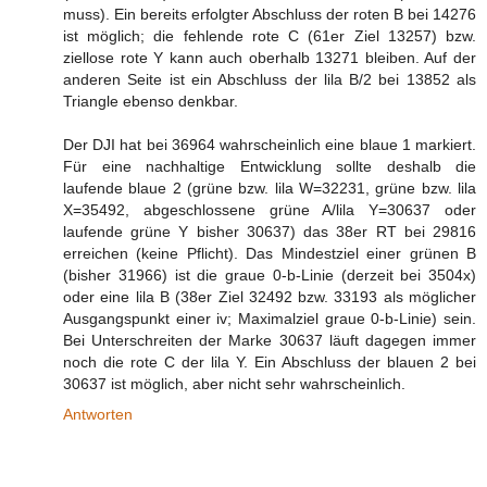
muss). Ein bereits erfolgter Abschluss der roten B bei 14276
ist möglich; die fehlende rote C (61er Ziel 13257) bzw.
ziellose rote Y kann auch oberhalb 13271 bleiben. Auf der
anderen Seite ist ein Abschluss der lila B/2 bei 13852 als
Triangle ebenso denkbar.
Der DJI hat bei 36964 wahrscheinlich eine blaue 1 markiert.
Für eine nachhaltige Entwicklung sollte deshalb die
laufende blaue 2 (grüne bzw. lila W=32231, grüne bzw. lila
X=35492, abgeschlossene grüne A/lila Y=30637 oder
laufende grüne Y bisher 30637) das 38er RT bei 29816
erreichen (keine Pflicht). Das Mindestziel einer grünen B
(bisher 31966) ist die graue 0-b-Linie (derzeit bei 3504x)
oder eine lila B (38er Ziel 32492 bzw. 33193 als möglicher
Ausgangspunkt einer iv; Maximalziel graue 0-b-Linie) sein.
Bei Unterschreiten der Marke 30637 läuft dagegen immer
noch die rote C der lila Y. Ein Abschluss der blauen 2 bei
30637 ist möglich, aber nicht sehr wahrscheinlich.
Antworten