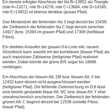
Ein bereits erfolgter Abschluss der lila B=13852 als Triangle
(rote A=13271, rote B=14276, rote C=13684, rote D=14160,
rote E=13852) ist ebenso denkbar (grauer Pfad).
Das Mindestziel der fehlenden lila 3 liegt derzeit bei 15438;
der Zielbereich der fehlenden lila C liegt derzeit zwischen
14927 (bzw. 15394 im grauen Pfad) und 17309 (hellblaue
Fibos).
Ein direktes Anlaufen der grauen 0-b-Linie inkl. neuem
Allzeithoch kann sowohl mit der korrektiven (blauer Pfad) als
auch impulsiven Zählweise (hellgrüner Pfad) realisiert
werden. Dabei könnte die grüne B/X sogar bis 18686
vordringen.
Ein Abschluss der blauen Alt: 2/B bzw. blauen Alt: X bei
12432 kann derzeit nicht ausgeschlossen werden
(hellgrüner Pfad). Die fehlende Zielerreichung im DJI lässt
eine bereits gestartete blaue Alt: 3/C bzw. blaue Alt: Y eher
unwahrscheinlich erscheinen. Der Zielbereich der fehlenden
grünen Alt: C beginnt derzeit bei 12538 (violette Fibos;
blauer Pfad).