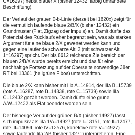
C=16297) nebst blauer X (bisher 12432; farbig umrandete
einmal.
Sollte
Beschriftung).
das
Problem
Der Verlauf der grauen 0-b-Linie (derzeit bei 1620x) zeigt für
weiterbestehen
die vermutlich laufende blaue 2/B/X (bisher 12432) ein
bitte
ich
Grundmuster (Flat, Zigzag oder Impuls) an. Damit dürfte das
um
Potenzial des Rücklaufs eher begrenzt sein, was als starkes
Kontaktaufnahme
Argument für eine blaue 2/X gewertet werden kann und
per
gegen eine laufende schwarze Alt: 2 (mit schwarzer Alt:
Mail
robbys-
1=16297) spricht. Der bis 8612 reichende Zielbereich der
elliottwellen@online.de.
blauen 2/B/X wurde bereits erreicht und das für eine
Bis
nachhaltige Fortsetzung auf der Oberseite notwendige 38er
zur
RT bei 13361 (hellgrüne Fibos) unterschritten.
Lösung
des
Problems
Die blaue 2/X kann bisher mit lila A=14914, der lila B=15739
sind
(rote A=16287, rote B=14838, rote C=15739) sowie lila
die
C=12432 gezählt werden. Damit dürfte eine grüne
Post
auch
A/W=12432 als Flat beendet worden sein.
auf
der
Der bisherige Verlauf der grünen B/X (bisher 14927) lässt
Plattform
sich impulsiv als lila 1/A=14927 (rote I=13151, rote II=12477,
wallstreet-
online.de
rote III=14094, rote IV=13576, korrektive rote V=14927)
verfügbar.
sowie laufende lila 2/B (bisher 13271) interpretieren. Eine