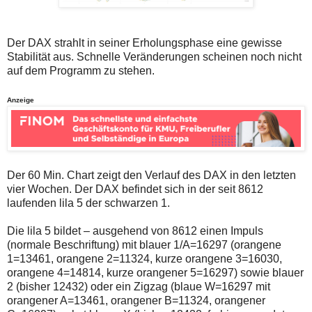
auch
Alternativ
Verstösse
sind
gegen
die
die
Post
Der DAX strahlt in seiner Erholungsphase eine gewisse
Netiquette
auch
Stabilität aus. Schnelle Veränderungen scheinen noch nicht
oder
auf
auf dem Programm zu stehen.
ein
der
Missbrauch
Plattform
der
wallstreet-
Anzeige
Kommentarfunktion
online.de
sein.
verfügbar.
Bitte
überprüfen
Sie
Ihre
Browsereinstellungen
Der 60 Min. Chart zeigt den Verlauf des DAX in den letzten
oder
vier Wochen. Der DAX befindet sich in der seit 8612
Ihre
laufenden lila 5 der schwarzen 1.
Internetverbindung
und
versuchen
Die lila 5 bildet – ausgehend von 8612 einen Impuls
Sie
(normale Beschriftung) mit blauer 1/A=16297 (orangene
es
1=13461, orangene 2=11324, kurze orangene 3=16030,
zu
einem
orangene 4=14814, kurze orangener 5=16297) sowie blauer
späteren
2 (bisher 12432) oder ein Zigzag (blaue W=16297 mit
Zeitpunkt
orangener A=13461, orangener B=11324, orangener
noch