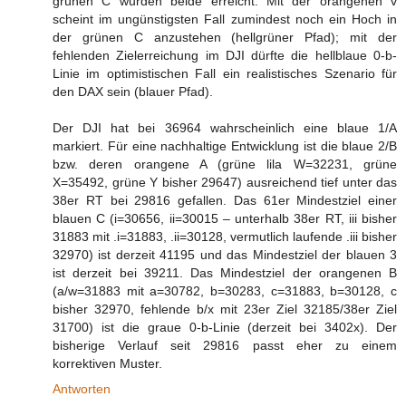
grünen C wurden beide erreicht. Mit der orangenen v
scheint im ungünstigsten Fall zumindest noch ein Hoch in
der grünen C anzustehen (hellgrüner Pfad); mit der
fehlenden Zielerreichung im DJI dürfte die hellblaue 0-b-
Linie im optimistischen Fall ein realistisches Szenario für
den DAX sein (blauer Pfad).
Der DJI hat bei 36964 wahrscheinlich eine blaue 1/A
markiert. Für eine nachhaltige Entwicklung ist die blaue 2/B
bzw. deren orangene A (grüne lila W=32231, grüne
X=35492, grüne Y bisher 29647) ausreichend tief unter das
38er RT bei 29816 gefallen. Das 61er Mindestziel einer
blauen C (i=30656, ii=30015 – unterhalb 38er RT, iii bisher
31883 mit .i=31883, .ii=30128, vermutlich laufende .iii bisher
32970) ist derzeit 41195 und das Mindestziel der blauen 3
ist derzeit bei 39211. Das Mindestziel der orangenen B
(a/w=31883 mit a=30782, b=30283, c=31883, b=30128, c
bisher 32970, fehlende b/x mit 23er Ziel 32185/38er Ziel
31700) ist die graue 0-b-Linie (derzeit bei 3402x). Der
bisherige Verlauf seit 29816 passt eher zu einem
korrektiven Muster.
Antworten