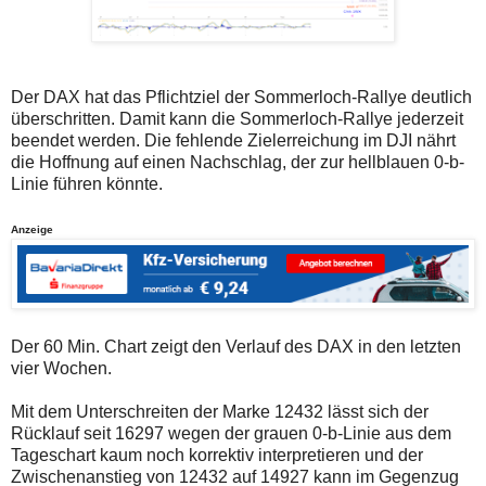
auch
Alternativ
Verstösse
sind
gegen
die
die
Post
Netiquette
auch
oder
auf
Der DAX hat das Pflichtziel der Sommerloch-Rallye deutlich
ein
der
überschritten. Damit kann die Sommerloch-Rallye jederzeit
Missbrauch
Plattform
beendet werden. Die fehlende Zielerreichung im DJI nährt
der
wallstreet-
die Hoffnung auf einen Nachschlag, der zur hellblauen 0-b-
Kommentarfunktion
online.de
sein.
verfügbar.
Linie führen könnte.
Bitte
überprüfen
Anzeige
Sie
Ihre
Browsereinstellungen
oder
Ihre
Internetverbindung
und
Der 60 Min. Chart zeigt den Verlauf des DAX in den letzten
versuchen
vier Wochen.
Sie
es
zu
Mit dem Unterschreiten der Marke 12432 lässt sich der
einem
Rücklauf seit 16297 wegen der grauen 0-b-Linie aus dem
späteren
Tageschart kaum noch korrektiv interpretieren und der
Zeitpunkt
noch
Zwischenanstieg von 12432 auf 14927 kann im Gegenzug