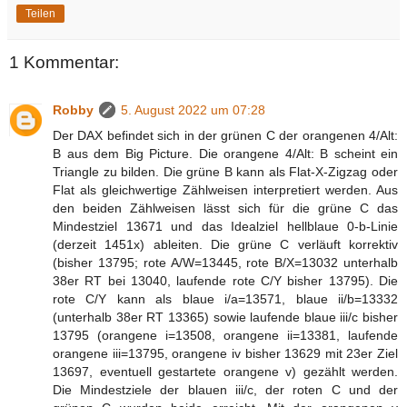
Teilen
1 Kommentar:
Robby
5. August 2022 um 07:28
Der DAX befindet sich in der grünen C der orangenen 4/Alt:
B aus dem Big Picture. Die orangene 4/Alt: B scheint ein
Triangle zu bilden. Die grüne B kann als Flat-X-Zigzag oder
Flat als gleichwertige Zählweisen interpretiert werden. Aus
den beiden Zählweisen lässt sich für die grüne C das
Mindestziel 13671 und das Idealziel hellblaue 0-b-Linie
(derzeit 1451x) ableiten. Die grüne C verläuft korrektiv
(bisher 13795; rote A/W=13445, rote B/X=13032 unterhalb
38er RT bei 13040, laufende rote C/Y bisher 13795). Die
rote C/Y kann als blaue i/a=13571, blaue ii/b=13332
(unterhalb 38er RT 13365) sowie laufende blaue iii/c bisher
13795 (orangene i=13508, orangene ii=13381, laufende
orangene iii=13795, orangene iv bisher 13629 mit 23er Ziel
13697, eventuell gestartete orangene v) gezählt werden.
Die Mindestziele der blauen iii/c, der roten C und der