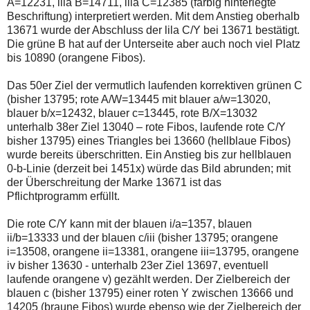
A=12231, lila B=14711, lila C=12385 (farbig hinterlegte
Beschriftung) interpretiert werden. Mit dem Anstieg oberhalb
13671 wurde der Abschluss der lila C/Y bei 13671 bestätigt.
Die grüne B hat auf der Unterseite aber auch noch viel Platz
bis 10890 (orangene Fibos).
Das 50er Ziel der vermutlich laufenden korrektiven grünen C
(bisher 13795; rote A/W=13445 mit blauer a/w=13020,
blauer b/x=12432, blauer c=13445, rote B/X=13032
unterhalb 38er Ziel 13040 – rote Fibos, laufende rote C/Y
bisher 13795) eines Triangles bei 13660 (hellblaue Fibos)
wurde bereits überschritten. Ein Anstieg bis zur hellblauen
0-b-Linie (derzeit bei 1451x) würde das Bild abrunden; mit
der Überschreitung der Marke 13671 ist das
Pflichtprogramm erfüllt.
Die rote C/Y kann mit der blauen i/a=1357, blauen
ii/b=13333 und der blauen c/iii (bisher 13795; orangene
i=13508, orangene ii=13381, orangene iii=13795, orangene
iv bisher 13630 - unterhalb 23er Ziel 13697, eventuell
laufende orangene v) gezählt werden. Der Zielbereich der
blauen c (bisher 13795) einer roten Y zwischen 13666 und
14205 (braune Fibos) wurde ebenso wie der Zielbereich der