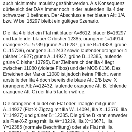
einmal.
auch nicht mehr impulsiv gezählt werden. Als Konsequenz
Sollte
dürfte sich der DAX immer noch in der laufenden lila 4 der
das
schwarzen 1 befinden. Der Abschluss einer blauen Alt: 1/A
Problem
weiterbestehen
bzw. W bei 16297 bleibt ein gültiges Szenario.
bitte
ich
Die lila 4 bildet ein Flat mit blauer A=8612, blauer B=16297
um
und laufender blauer C (bisher 12385; orangene 1=14914,
Kontaktaufnahme
per
orangene 2=15739 (grüne A=16287, grüne B=14838, grüne
Mail
C=15739), orangene 3=12432 sowie laufender orangener 4
robbys-
(bisher 14927; grüne A=14927, grüne B=12385, laufende
elliottwellen@online.de.
grüne C bisher 13795). Der Zielbereich der lila 4 liegt
Bis
zur
zwischen 11080 (violette Fibos) und der MOB 8136. Das
Lösung
Erreichen der Marke 11080 ist jedoch keine Pflicht, wenn
des
anstelle der lila 4 doch bereits die blaue Alt: 2/B bzw. X
Problems
(orangene Alt: A=12432, laufende orangene Alt: B, fehlende
sind
die
orangene Alt: C) der lila 5 laufen würde.
Post
auch
Die orangene 4 bildet ein Flat oder Triangle mit grüner
auf
A=14927 (Flat-X-Zigzag mit lila W=14094, lila X=13576, lila
der
Plattform
Y=14927) und grüner B=12385. Die grüne B kann entweder
wallstreet-
als Flat-X-Zigzag mit lila W=13219, lila X=13671, lila
online.de
Y=12385 (normale Beschriftung) oder als Flat mit lila
verfügbar.