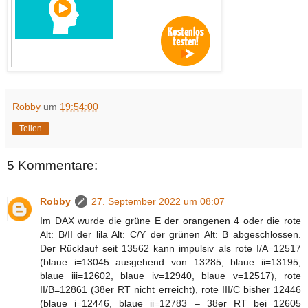
Robby
um
19:54:00
Teilen
5 Kommentare:
Robby
27. September 2022 um 08:07
Im DAX wurde die grüne E der orangenen 4 oder die rote
Alt: B/II der lila Alt: C/Y der grünen Alt: B abgeschlossen.
Der Rücklauf seit 13562 kann impulsiv als rote I/A=12517
(blaue i=13045 ausgehend von 13285, blaue ii=13195,
blaue iii=12602, blaue iv=12940, blaue v=12517), rote
II/B=12861 (38er RT nicht erreicht), rote III/C bisher 12446
(blaue i=12446, blaue ii=12783 – 38er RT bei 12605