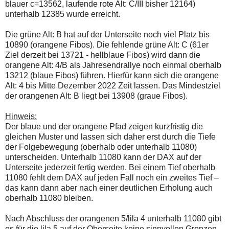
blauer c=13562, laufende rote Alt: C/III bisher 12164)
unterhalb 12385 wurde erreicht.
Die grüne Alt: B hat auf der Unterseite noch viel Platz bis
10890 (orangene Fibos). Die fehlende grüne Alt: C (61er
Ziel derzeit bei 13721 - hellblaue Fibos) wird dann die
orangene Alt: 4/B als Jahresendrallye noch einmal oberhalb
13212 (blaue Fibos) führen. Hierfür kann sich die orangene
Alt: 4 bis Mitte Dezember 2022 Zeit lassen. Das Mindestziel
der orangenen Alt: B liegt bei 13908 (graue Fibos).
Hinweis:
Der blaue und der orangene Pfad zeigen kurzfristig die
gleichen Muster und lassen sich daher erst durch die Tiefe
der Folgebewegung (oberhalb oder unterhalb 11080)
unterscheiden. Unterhalb 11080 kann der DAX auf der
Unterseite jederzeit fertig werden. Bei einem Tief oberhalb
11080 fehlt dem DAX auf jeden Fall noch ein zweites Tief –
das kann dann aber nach einer deutlichen Erholung auch
oberhalb 11080 bleiben.
Nach Abschluss der orangenen 5/lila 4 unterhalb 11080 gibt
es für die lila 5 auf der Oberseite keine sinnvollen Grenzen.