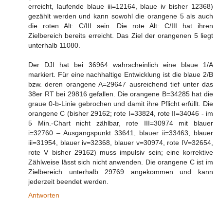
erreicht, laufende blaue iii=12164, blaue iv bisher 12368)
gezählt werden und kann sowohl die orangene 5 als auch
die roten Alt: C/III sein. Die rote Alt: C/III hat ihren
Zielbereich bereits erreicht. Das Ziel der orangenen 5 liegt
unterhalb 11080.
Der DJI hat bei 36964 wahrscheinlich eine blaue 1/A
markiert. Für eine nachhaltige Entwicklung ist die blaue 2/B
bzw. deren orangene A=29647 ausreichend tief unter das
38er RT bei 29816 gefallen. Die orangene B=34285 hat die
graue 0-b-Linie gebrochen und damit ihre Pflicht erfüllt. Die
orangene C (bisher 29162; rote I=33824, rote II=34046 - im
5 Min.-Chart nicht zählbar, rote III=30974 mit blauer
i=32760 – Ausgangspunkt 33641, blauer ii=33463, blauer
iii=31954, blauer iv=32368, blauer v=30974, rote IV=32654,
rote V bisher 29162) muss impulsiv sein; eine korrektive
Zählweise lässt sich nicht anwenden. Die orangene C ist im
Zielbereich unterhalb 29769 angekommen und kann
jederzeit beendet werden.
Antworten