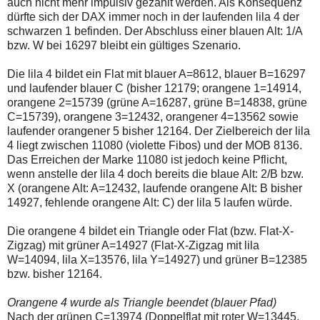
auch nicht mehr impulsiv gezählt werden. Als Konsequenz
einmal.
Sollte
dürfte sich der DAX immer noch in der laufenden lila 4 der
das
schwarzen 1 befinden. Der Abschluss einer blauen Alt: 1/A
Problem
bzw. W bei 16297 bleibt ein gültiges Szenario.
weiterbestehen
bitte
ich
Die lila 4 bildet ein Flat mit blauer A=8612, blauer B=16297
um
und laufender blauer C (bisher 12179; orangene 1=14914,
Kontaktaufnahme
orangene 2=15739 (grüne A=16287, grüne B=14838, grüne
per
C=15739), orangene 3=12432, orangener 4=13562 sowie
Mail
robbys-
laufender orangener 5 bisher 12164. Der Zielbereich der lila
elliottwellen@online.de.
4 liegt zwischen 11080 (violette Fibos) und der MOB 8136.
Bis
Das Erreichen der Marke 11080 ist jedoch keine Pflicht,
zur
wenn anstelle der lila 4 doch bereits die blaue Alt: 2/B bzw.
Lösung
des
X (orangene Alt: A=12432, laufende orangene Alt: B bisher
Problems
14927, fehlende orangene Alt: C) der lila 5 laufen würde.
sind
die
Die orangene 4 bildet ein Triangle oder Flat (bzw. Flat-X-
Post
auch
Zigzag) mit grüner A=14927 (Flat-X-Zigzag mit lila
auf
W=14094, lila X=13576, lila Y=14927) und grüner B=12385
der
bzw. bisher 12164.
Plattform
wallstreet-
online.de
Orangene 4 wurde als Triangle beendet (blauer Pfad)
verfügbar.
Nach der grünen C=13974 (Doppelflat mit roter W=13445,