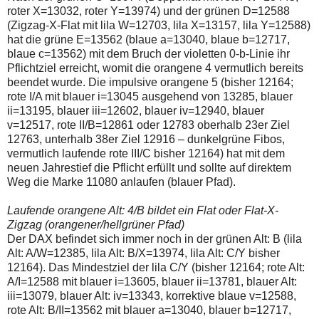
roter X=13032, roter Y=13974) und der grünen D=12588
(Zigzag-X-Flat mit lila W=12703, lila X=13157, lila Y=12588)
hat die grüne E=13562 (blaue a=13040, blaue b=12717,
blaue c=13562) mit dem Bruch der violetten 0-b-Linie ihr
Pflichtziel erreicht, womit die orangene 4 vermutlich bereits
beendet wurde. Die impulsive orangene 5 (bisher 12164;
rote I/A mit blauer i=13045 ausgehend von 13285, blauer
ii=13195, blauer iii=12602, blauer iv=12940, blauer
v=12517, rote II/B=12861 oder 12783 oberhalb 23er Ziel
12763, unterhalb 38er Ziel 12916 – dunkelgrüne Fibos,
vermutlich laufende rote III/C bisher 12164) hat mit dem
neuen Jahrestief die Pflicht erfüllt und sollte auf direktem
Weg die Marke 11080 anlaufen (blauer Pfad).
Laufende orangene Alt: 4/B bildet ein Flat oder Flat-X-
Zigzag (orangener/hellgrüner Pfad)
Der DAX befindet sich immer noch in der grünen Alt: B (lila
Alt: A/W=12385, lila Alt: B/X=13974, lila Alt: C/Y bisher
12164). Das Mindestziel der lila C/Y (bisher 12164; rote Alt:
A/I=12588 mit blauer i=13605, blauer ii=13781, blauer Alt:
iii=13079, blauer Alt: iv=13343, korrektive blaue v=12588,
rote Alt: B/II=13562 mit blauer a=13040, blauer b=12717,