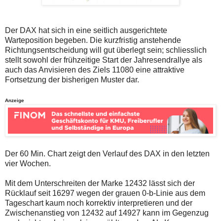
auch
Alternativ
Verstösse
sind
gegen
die
die
Post
Der DAX hat sich in eine seitlich ausgerichtete
Netiquette
auch
Warteposition begeben. Die kurzfristig anstehende
oder
auf
Richtungsentscheidung will gut überlegt sein; schliesslich
ein
der
Missbrauch
Plattform
stellt sowohl der frühzeitige Start der Jahresendrallye als
der
wallstreet-
auch das Anvisieren des Ziels 11080 eine attraktive
Kommentarfunktion
online.de
Fortsetzung der bisherigen Muster dar.
sein.
verfügbar.
Bitte
überprüfen
Anzeige
Sie
Ihre
Browsereinstellungen
oder
Ihre
Internetverbindung
und
Der 60 Min. Chart zeigt den Verlauf des DAX in den letzten
versuchen
vier Wochen.
Sie
es
Mit dem Unterschreiten der Marke 12432 lässt sich der
zu
einem
Rücklauf seit 16297 wegen der grauen 0-b-Linie aus dem
späteren
Tageschart kaum noch korrektiv interpretieren und der
Zeitpunkt
Zwischenanstieg von 12432 auf 14927 kann im Gegenzug
noch