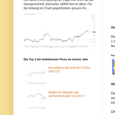
b
b
übergeordnete Zielmarke 28906 fest im Blick. Für
b
b
die bislang im Chart abgebildeten grauen Ko...
y
y
s
s
-
-
e
e
l
l
Au
l
l
i
i
o
o
De
t
t
1 
t
t
la
w
w
e
e
l
l
An
l
l
Die Top 3 der beliebtesten Posts im letzten Jahr
e
e
n
n
.
.
Korrektives Auf und Ab in DAX
d
d
und DJI
e
e
w
ü
u
b
Ak
r
e
d
r
e
d
Rettet ein Wunder die
De
v
a
Jahresendrallye im DAX ?
an
o
s
in
m
T
S
o
p
r
DA
a
-