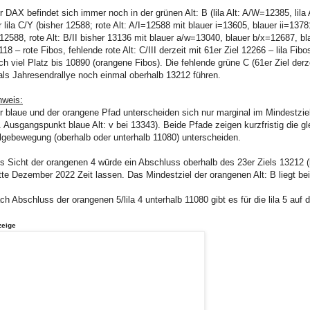
r DAX befindet sich immer noch in der grünen Alt: B (lila Alt: A/W=12385, lila 
r lila C/Y (bisher 12588; rote Alt: A/I=12588 mit blauer i=13605, blauer ii=13781
12588, rote Alt: B/II bisher 13136 mit blauer a/w=13040, blauer b/x=12687, b
118 – rote Fibos, fehlende rote Alt: C/III derzeit mit 61er Ziel 12266 – lila Fib
ch viel Platz bis 10890 (orangene Fibos). Die fehlende grüne C (61er Ziel derze
als Jahresendrallye noch einmal oberhalb 13212 führen.
nweis:
r blaue und der orangene Pfad unterscheiden sich nur marginal im Mindestziel 
. Ausgangspunkt blaue Alt: v bei 13343). Beide Pfade zeigen kurzfristig die gl
lgebewegung (oberhalb oder unterhalb 11080) unterscheiden.
s Sicht der orangenen 4 würde ein Abschluss oberhalb des 23er Ziels 13212 (b
tte Dezember 2022 Zeit lassen. Das Mindestziel der orangenen Alt: B liegt bei
ch Abschluss der orangenen 5/lila 4 unterhalb 11080 gibt es für die lila 5 auf
zeige