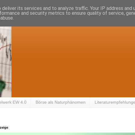
deliver its services and to analyze traffic. Your IP address and
formance and security metrics to ensure quality of service, ge
 abuse.
elwerk EW 4.0
Börse als Naturphänomen
Literaturempfehlung
zeige