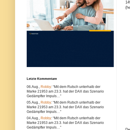
14
u
e
n
r
(h
d
w
k
e
ö
n
n
d
n
e
e
n
n
S
s
i
o
e
w
e
o
i
h
n
l
e
t
n
e
a
c
n
h
d
Letzte Kommentare
n
e
i
r
06.Aug.,
Robby
: “Mit dem Rutsch unterhalb der
s
e
Marke 21953 am 23.3. hat der DAX das Szenario
c
n
Gedämpfter Impuls…”
h
B
e
r
05.Aug.,
Robby
: “Mit dem Rutsch unterhalb der
P
o
Marke 21953 am 23.3. hat der DAX das Szenario
r
w
Gedämpfter Impuls…”
o
s
b
e
04.Aug.,
Robby
: “Mit dem Rutsch unterhalb der
l
r
Marke 21953 am 23.3. hat der DAX das Szenario
e
.
Gedämpfter Impuls…”
m
A
De