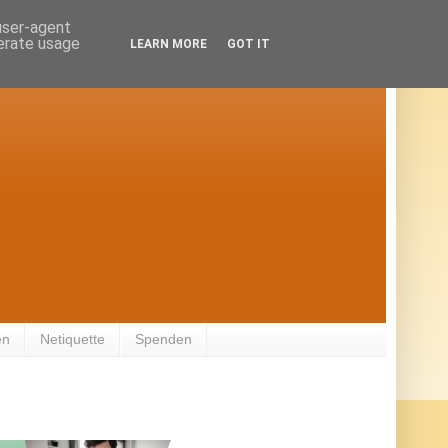
 user-agent
nerate usage
LEARN MORE
GOT IT
en
Netiquette
Spenden