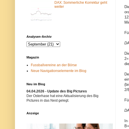
DAX: Sommerliche Korrektur geht
m
N
Di
weiter
-
e
F
t
or
i
z
12
l
w
Mi
t
e
e
r
r
k
Fü
b
i
Analysen-Archiv
l
s
DA
o
t
c
n
k
i
Di
i
c
Magazin
2=
e
h
r
t
di
Fussballvereine an der Börse
t
e
Neue Navigationselemente im Blog
.
r
De
E
w
ei
i
ü
n
n
Neu im Blog
(b
m
s
2/
04.04.2026 - Update des Big Pictures
ö
c
g
h
Der Osterhase hat eine Aktualisierung des Big
l
t
Fü
Pictures in das Nest gelegt.
i
.
c
B
DA
h
i
Anzeige
e
t
r
t
In
G
e
B=
r
v