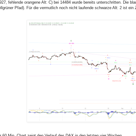
927, fehlende orangene Alt: C) bei 14484 wurde bereits unterschritten. Die bl
ellgrüner Pfad). Für die vermutlich noch nicht laufende schwarze Alt: 2 ist ein 
r 60 Min. Chart zeigt den Verlauf des DAX in den letzten vier Wochen.