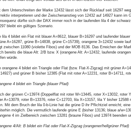
t dem Unterschreiten der Marke 12432 lässt sich der Rücklauf seit 16297 we
rrektiv interpretieren und der Zwischenanstieg von 12432 auf 14927 kann im 
nsequenz dürfte sich der DAX immer noch in der laufenden lila 4 der schwarze
297 bleibt ein gültiges Szenario.
e lila 4 bildet ein Flat mit blauer A=8612, blauer B=16297 und laufender bla
rüne A=16287, grüne B=14838, grüne C=15739), orangene 3=12432 sowie laufend
egt zwischen 11080 (violette Fibos) und der MOB 8136. Das Erreichen der Marke
ch bereits die blaue Alt: 2/B bzw. X (orangene Alt: A=12432, laufende orangene
ufen würde.
e orangene 4 bildet ein Triangle oder Flat (bzw. Flat-X-Zigzag) mit grüner A=14
14927) und grüner B bisher 12385 (Flat mit roter A=12231, roter B=14711, ro
angene 4 bildet ein Triangle (blauer Pfad)
ch der grünen C=13974 (Doppelflat mit roter W=13445, roter X=13032, roter Y
ter A=13079, roter B=13376, roter C=12703, lila X=13157, lila Y bisher 12588
in. Mit dem Bruch der lila 0-b-Linie hat die grüne D ihr Pflichtziel erreicht; e
iterhin möglich. Die vermutlich laufende grüne E (bisher 13136; blaue a/w=130
angene 4 im Zielbereich zwischen 13281 (braune Fibos) und 13974 beenden und 
angene 4/Alt: B bildet ein Flat oder Flat-X-Zigzag (orangener/hellgrüner Pfad)