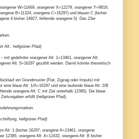
mit orangener W=11669, orangener X=12279, orangener Y=8819,
rangene B=11324, orangene C=16297) und blauen C (bisher
ene 4 bisher 14927, fehlende orangene 5). Das 23er
arken.
t Alt:, hellgrüner Pfad)
2 – mit gedehnter orangener Alt: 1=13461, orangener Alt:
ngener Alt: 5=16297 gezählt werden. Damit könnte theoretisch
 Rücklauf ein Grundmuster (Flat, Zigzag oder Impuls) mit
r eine blaue Alt: 1/A=16297 und eine laufende blaue Alt: 2/B
hlende orangene Alt: C mit Ziel unterhalb 12385). Die blaue
Zielvorgaben erfüllt (hellgrüner Pfad).
 Ausdehnungsmarken.
chriftung, hellgrüner Pfad)
rze Alt: 1 (bisher 16297; orangene A=13461, orangene
er 12385; orangene Alt: A=12432, orangene Alt: B bisher