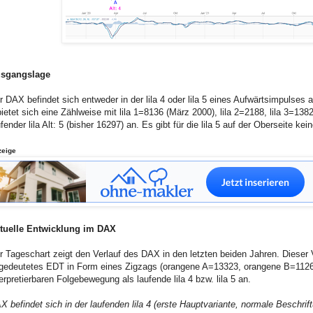
sgangslage
r DAX befindet sich entweder in der lila 4 oder lila 5 eines Aufwärtsimpulses
bietet sich eine Zählweise mit lila 1=8136 (März 2000), lila 2=2188, lila 3=13827
ufender lila Alt: 5 (bisher 16297) an. Es gibt für die lila 5 auf der Oberseite 
zeige
tuelle Entwicklung im DAX
r Tageschart zeigt den Verlauf des DAX in den letzten beiden Jahren. Dieser V
gedeutetes EDT in Form eines Zigzags (orangene A=13323, orangene B=11264
terpretierbaren Folgebewegung als laufende lila 4 bzw. lila 5 an.
X befindet sich in der laufenden lila 4 (erste Hauptvariante, normale Beschrif