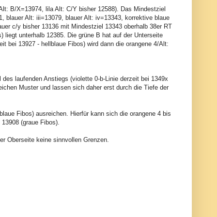
Alt: B/X=13974, lila Alt: C/Y bisher 12588). Das Mindestziel
, blauer Alt: iii=13079, blauer Alt: iv=13343, korrektive blaue
lauer c/y bisher 13136 mit Mindestziel 13343 oberhalb 38er RT
os) liegt unterhalb 12385. Die grüne B hat auf der Unterseite
it bei 13927 - hellblaue Fibos) wird dann die orangene 4/Alt:
des laufenden Anstiegs (violette 0-b-Linie derzeit bei 1349x
eichen Muster und lassen sich daher erst durch die Tiefe der
laue Fibos) ausreichen. Hierfür kann sich die orangene 4 bis
 13908 (graue Fibos).
 der Oberseite keine sinnvollen Grenzen.