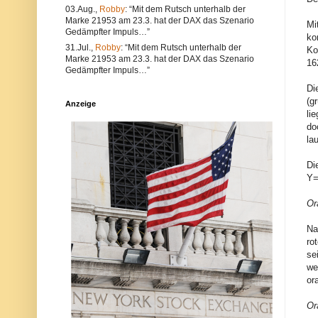
e
l
03.Aug.,
Robby
: “Mit dem Rutsch unterhalb der
a
t
Marke 21953 am 23.3. hat der DAX das Szenario
Mi
l
e
Gedämpfter Impuls…”
s
r
ko
a
n
31.Jul.,
Robby
: “Mit dem Rutsch unterhalb der
Ko
u
a
Marke 21953 am 23.3. hat der DAX das Szenario
16
c
t
Gedämpfter Impuls…”
h
i
V
v
Di
e
s
(g
Anzeige
r
i
li
s
n
t
d
do
ö
d
la
s
i
s
e
Di
e
P
g
o
Y=
e
s
g
t
Or
e
a
n
u
d
c
Na
i
h
ro
e
a
se
N
u
e
f
we
t
d
or
i
e
q
r
u
P
Or
e
l