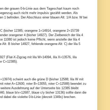
gen der grauen 0-b-Linie aus dem Tageschart kaum noch
Gegenzug auch nicht mehr impulsiv gezählt werden. Als
n 1 befinden. Der Abschluss einer blauen Alt: 1/A bzw. W bei
uer C (bisher 12385; orangene 1=14914, orangene 2=15739
er orangener 4 (bisher 14927). Der Zielbereich der lila 4
 11080 ist jedoch keine Pflicht, wenn anstelle der lila 4
 Alt: B bisher 14927, fehlende orangene Alt: C) der lila 5
927 (Flat-X-Zigzag mit lila W=14094, lila X=13576, lila
ter C=12385).
=13974) scheint auch die grüne D (bisher 12588; lila W mit
 mit roter A=12600, roter B=13055, roter C=12588) beendet zu
ine weitere Ausdehnung auf der Unterseite bis 12385 bleibt
40, blaue b/x=12687, blaue c/y bisher 13136) sollte dann die
dabei die violette 0-b-Linie (derzeit 1349x) brechen.