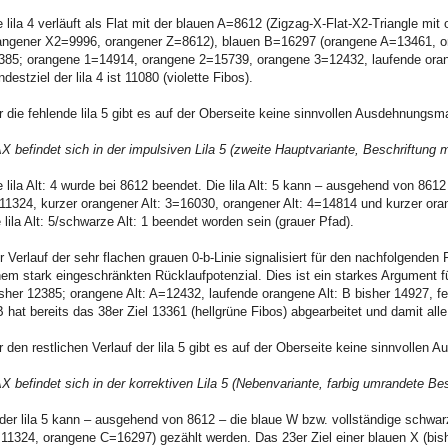
e lila 4 verläuft als Flat mit der blauen A=8612 (Zigzag-X-Flat-X2-Triangle 
angener X2=9996, orangener Z=8612), blauen B=16297 (orangene A=13461, o
385; orangene 1=14914, orangene 2=15739, orangene 3=12432, laufende orang
ndestziel der lila 4 ist 11080 (violette Fibos).
r die fehlende lila 5 gibt es auf der Oberseite keine sinnvollen Ausdehnungsm
X befindet sich in der impulsiven Lila 5 (zweite Hauptvariante, Beschriftung mi
e lila Alt: 4 wurde bei 8612 beendet. Die lila Alt: 5 kann – ausgehend von 861
11324, kurzer orangener Alt: 3=16030, orangener Alt: 4=14814 und kurzer ora
e lila Alt: 5/schwarze Alt: 1 beendet worden sein (grauer Pfad).
r Verlauf der sehr flachen grauen 0-b-Linie signalisiert für den nachfolgenden
nem stark eingeschränkten Rücklaufpotenzial. Dies ist ein starkes Argument fü
isher 12385; orangene Alt: A=12432, laufende orangene Alt: B bisher 14927, fe
B hat bereits das 38er Ziel 13361 (hellgrüne Fibos) abgearbeitet und damit alle 
r den restlichen Verlauf der lila 5 gibt es auf der Oberseite keine sinnvollen
X befindet sich in der korrektiven Lila 5 (Nebenvariante, farbig umrandete Bes
 der lila 5 kann – ausgehend von 8612 – die blaue W bzw. vollständige schwa
11324, orangene C=16297) gezählt werden. Das 23er Ziel einer blauen X (bish