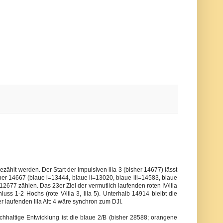
ezählt werden. Der Start der impulsiven lila 3 (bisher 14677) lässt
bisher 14667 (blaue i=13444, blaue ii=13020, blaue iii=14583, blaue
r 12677 zählen. Das 23er Ziel der vermutlich laufenden roten IV/lila
uss 1-2 Hochs (rote V/lila 3, lila 5). Unterhalb 14914 bleibt die
er laufenden lila Alt: 4 wäre synchron zum DJI.
chhaltige Entwicklung ist die blaue 2/B (bisher 28588; orangene