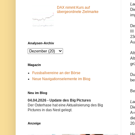
m
N
La
-
e
DAX nimmt Kurs auf
Di
F
t
übergeordnete Zielmarke
im
i
z
l
w
t
e
De
e
r
II
r
k
23
b
i
l
s
Au
Analysen-Archiv
o
t
c
n
Al
k
i
i
c
Alt
e
h
gr
Magazin
r
t
t
e
Fussballvereine an der Börse
Du
.
r
Neue Navigationselemente im Blog
E
w
be
i
ü
n
n
Be
m
s
Neu im Blog
ö
c
g
h
04.04.2026 - Update des Big Pictures
La
l
t
Der Osterhase hat eine Aktualisierung des Big
Di
i
.
Pictures in das Nest gelegt.
A=
c
B
h
i
di
e
t
20
Anzeige
r
t
G
e
r
v
Hi