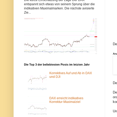
b
b
entspannt sich etwas von seinem Sprung über die
b
b
indikativen Maximalmarken. Die nächste avisierte
y
y
Zie...
s
s
-
-
e
e
l
l
l
l
i
i
o
o
t
t
t
t
De
w
w
e
e
l
l
An
l
l
e
e
n
n
Die Top 3 der beliebtesten Posts im letzten Jahr
.
.
d
d
Korrektives Auf und Ab in DAX
e
e
und DJI
w
ü
De
u
b
r
e
d
r
De
e
d
or
v
a
DAX erreicht indikatives
o
s
ko
Korrektur-Maximalziel
m
T
S
o
Un
p
r
a
-