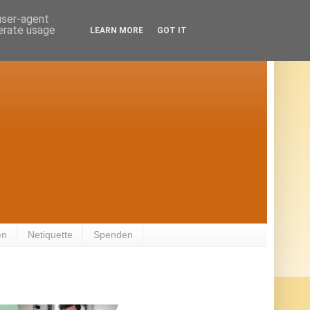
 user-agent
nerate usage
LEARN MORE
GOT IT
en
Netiquette
Spenden