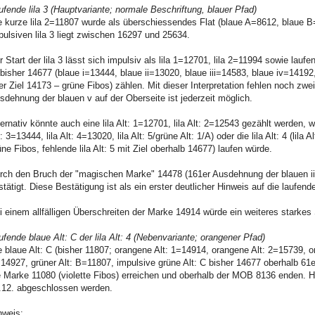
ufende lila 3 (Hauptvariante; normale Beschriftung, blauer Pfad)
e kurze lila 2=11807 wurde als überschiessendes Flat (blaue A=8612, blaue B
pulsiven lila 3 liegt zwischen 16297 und 25634.
r Start der lila 3 lässt sich impulsiv als lila 1=12701, lila 2=11994 sowie laufe
I bisher 14677 (blaue i=13444, blaue ii=13020, blaue iii=14583, blaue iv=14192
er Ziel 14173 – grüne Fibos) zählen. Mit dieser Interpretation fehlen noch zw
sdehnung der blauen v auf der Oberseite ist jederzeit möglich.
ternativ könnte auch eine lila Alt: 1=12701, lila Alt: 2=12543 gezählt werden,
: 3=13444, lila Alt: 4=13020, lila Alt: 5/grüne Alt: 1/A) oder die lila Alt: 4 (lila
üne Fibos, fehlende lila Alt: 5 mit Ziel oberhalb 14677) laufen würde.
rch den Bruch der "magischen Marke" 14478 (161er Ausdehnung der blauen iii 
stätigt. Diese Bestätigung ist als ein erster deutlicher Hinweis auf die laufende
i einem allfälligen Überschreiten der Marke 14914 würde ein weiteres starkes 
ufende blaue Alt: C der lila Alt: 4 (Nebenvariante; orangener Pfad)
e blaue Alt: C (bisher 11807; orangene Alt: 1=14914, orangene Alt: 2=15739, o
14927, grüner Alt: B=11807, impulsive grüne Alt: C bisher 14677 oberhalb 61er 
e Marke 11080 (violette Fibos) erreichen und oberhalb der MOB 8136 enden. 
.12. abgeschlossen werden.
nweis: