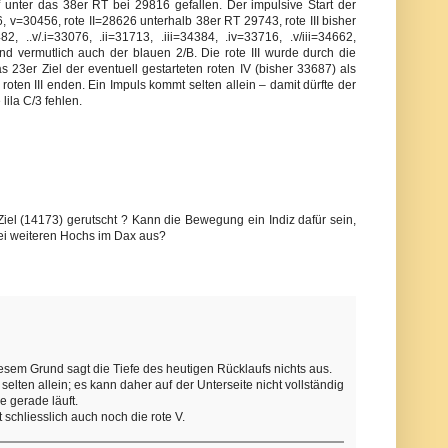
nter das 38er RT bei 29816 gefallen. Der impulsive Start der
 v=30456, rote II=28626 unterhalb 38er RT 29743, rote III bisher
2, ..v/.i=33076, .ii=31713, .iii=34384, .iv=33716, .v/iii=34662,
d vermutlich auch der blauen 2/B. Die rote III wurde durch die
 23er Ziel der eventuell gestarteten roten IV (bisher 33687) als
oten III enden. Ein Impuls kommt selten allein – damit dürfte der
lila C/3 fehlen.
Ziel (14173) gerutscht ? Kann die Bewegung ein Indiz dafür sein,
zwei weiteren Hochs im Dax aus?
esem Grund sagt die Tiefe des heutigen Rücklaufs nichts aus.
elten allein; es kann daher auf der Unterseite nicht vollständig
e gerade läuft.
 schliesslich auch noch die rote V.