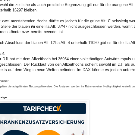
wohl die zeitliche als auch preisliche Begrenzung gilt nur für die orangene A
terhalb 16297 bleiben.
t zwei ausstehenden Hochs dürfte es jedoch für die grüne Alt: C schwierig we
 Stelle der blauen i/ii eine lila Alt: 3?/4? nicht ausgeschlossen werden, womit
rden könnte bzw. bereits beendet ist.
ch Abschluss der blauen Alt: C/lila Alt: 4 unterhalb 11080 gibt es für die lila 
zit:
r DJI hat mit dem Allzeithoch bei 36954 einen vollständigen Aufwärtsimpuls u
geschlossen. Der Rücklauf von den Allzeithochs scheint sowohl im DJI als au
reits auf dem Weg in neue Welten befinden. Im DAX könnte es jedoch unterha
claimer:
gelten die aufgeführten Nutzungshinweise. Die Analysen werden im Rahmen einer Hobbytätigkeit erstellt u
zeige