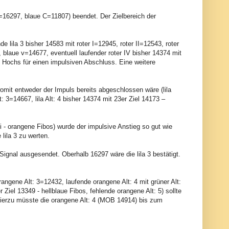
=16297, blaue C=11807) beendet. Der Zielbereich der
nde lila 3 bisher 14583 mit roter I=12945, roter II=12543, roter
, blaue v=14677, eventuell laufender roter IV bisher 14374 mit
ei Hochs für einen impulsiven Abschluss. Eine weitere
 womit entweder der Impuls bereits abgeschlossen wäre (lila
 Alt: 3=14667, lila Alt: 4 bisher 14374 mit 23er Ziel 14173 –
- orangene Fibos) wurde der impulsive Anstieg so gut wie
 lila 3 zu werten.
Signal ausgesendet. Oberhalb 16297 wäre die lila 3 bestätigt.
rangene Alt: 3=12432, laufende orangene Alt: 4 mit grüner Alt:
Ziel 13349 - hellblaue Fibos, fehlende orangene Alt: 5) sollte
Hierzu müsste die orangene Alt: 4 (MOB 14914) bis zum