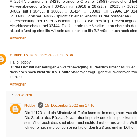
A=29647, orangene B=34285, orangene C bisher 28588) ausreichend tief u
Aufwärtsbewegung (rote I=30456 mit i=28918, ii=28722, iii=29125, iv=28986,
34662 mit i=30431, ii=30068, ..i=31424, ..ii=30883, ..iii=32996, ..iv=3248
iv=33406, v bisher 34932) spricht für einen Abschluss der orangenen C un
Überschreitung der 161er-Ausdehnung bei 31649 bestätigt. Derzeit liegt das
Abschlussvorboten bei 33444. Die fehlende rote V sollte dann oberhalb der r
aktuelle Anstieg eine lila A/1 sein und nach der lila B/2 würde auch noch eine 
Antworten
Hunter
15. Dezember 2022 um 16:38
Hallo Robby,
ist der Dax mit der heutigen Abwärtsbewegung zu deutlich unter das 23 er 
dass doch noch nicht die lila 3 läuft? Anders gefragt - gehst du weiter von 
Danke!
Antworten
Antworten
Robby
15. Dezember 2022 um 17:40
Die 14173 sind ein Mindestziel. Tiefer kann es immer gehen. Aus di
Die Struktur des Rücklaufs war aber impulsiv und ein Impuls kommt s
sein. Aber auch dies sagt überhaupt nichts darüber aus welche Well
Ich gehe nach wie vor von einer laufenden lila 3 aus und im DJI fehlt