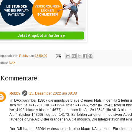
ingestellt von
Robby
um
18:50:00
abels:
DAX
 Kommentare:
Robby
15. Dezember 2022 um 08:38
Im DAX kann bei 11807 die impulsive blaue C eines Flats in der lila 2 fertig g
sich mit lila 1=12701, lila 2=11994, roter I=12945, roter II=12543, roter III 
iv=14192, blaue v bisher 14677) oder aber lila Alt: 2=12543, lila Alt: 3 bishe
Alt: 4 (bisher 14366) liegt bei 14173. Es fehlen zu einem impulsiven Abschl
laufende grüne Alt: C der orangenen Alt: 4 möglich. Die Interpretation mit ein
Der DJI hat bei 36964 wahrscheinlich eine blaue 1/A markiert. Für eine na