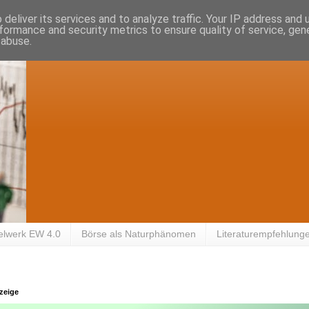
deliver its services and to analyze traffic. Your IP address and
formance and security metrics to ensure quality of service, ge
 abuse.
elwerk EW 4.0
Börse als Naturphänomen
Literaturempfehlung
zeige