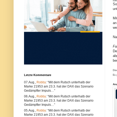
u
e
So
n
r
un
d
w
k
e
ö
n
Mi
n
d
an
n
e
we
e
n
n
S
s
i
Na
o
e
w
e
Fa
o
i
h
n
De
l
e
ab
t
n
be
e
a
c
n
h
d
Dis
n
e
Letzte Kommentare
Es 
i
r
s
e
07.Aug.,
Robby
: “Mit dem Rutsch unterhalb der
c
n
An
Marke 21953 am 23.3. hat der DAX das Szenario
h
B
e
r
Gedämpfter Impuls…”
P
o
06.Aug.,
Robby
: “Mit dem Rutsch unterhalb der
r
w
Marke 21953 am 23.3. hat der DAX das Szenario
o
s
Gedämpfter Impuls…”
b
e
l
r
05.Aug.,
Robby
: “Mit dem Rutsch unterhalb der
e
.
Marke 21953 am 23.3. hat der DAX das Szenario
m
A