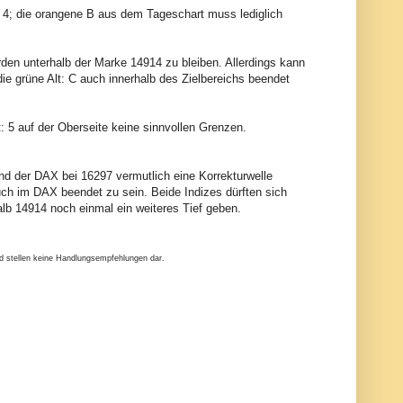
lt: 4; die orangene B aus dem Tageschart muss lediglich
rden unterhalb der Marke 14914 zu bleiben. Allerdings kann
 die grüne Alt: C auch innerhalb des Zielbereichs beendet
Alt: 5 auf der Oberseite keine sinnvollen Grenzen.
nd der DAX bei 16297 vermutlich eine Korrekturwelle
ch im DAX beendet zu sein. Beide Indizes dürften sich
lb 14914 noch einmal ein weiteres Tief geben.
nd stellen keine Handlungsempfehlungen dar.