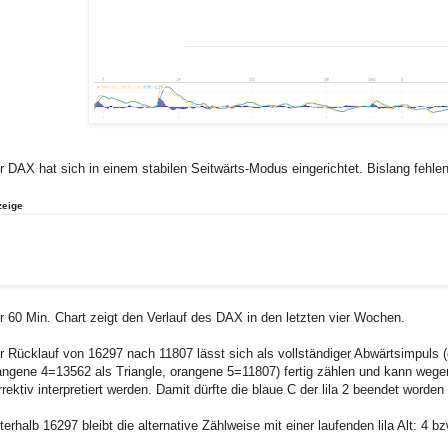
r DAX hat sich in einem stabilen Seitwärts-Modus eingerichtet. Bislang fehl
zeige
r 60 Min. Chart zeigt den Verlauf des DAX in den letzten vier Wochen.
r Rücklauf von 16297 nach 11807 lässt sich als vollständiger Abwärtsimpul
angene 4=13562 als Triangle, orangene 5=11807) fertig zählen und kann weg
rrektiv interpretiert werden. Damit dürfte die blaue C der lila 2 beendet worden
terhalb 16297 bleibt die alternative Zählweise mit einer laufenden lila Alt: 4 b