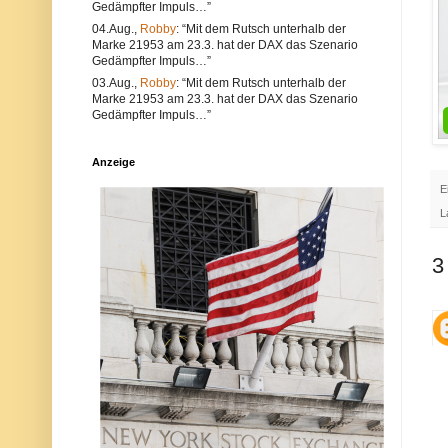
Gedämpfter Impuls…”
e
l
a
t
04.Aug.,
Robby
: “Mit dem Rutsch unterhalb der
l
e
Marke 21953 am 23.3. hat der DAX das Szenario
s
r
Gedämpfter Impuls…”
a
n
u
a
03.Aug.,
Robby
: “Mit dem Rutsch unterhalb der
c
t
Marke 21953 am 23.3. hat der DAX das Szenario
h
i
Gedämpfter Impuls…”
V
v
e
s
r
i
Anzeige
s
n
t
d
E
ö
d
s
i
L
s
e
e
P
g
o
3
e
s
g
t
e
a
n
u
d
c
i
h
e
a
N
u
e
f
t
d
i
e
q
r
u
P
e
l