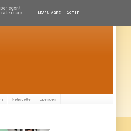
 user-agent
nerate usage
LEARN MORE
GOT IT
en
Netiquette
Spenden