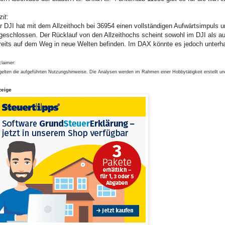
zit:
r DJI hat mit dem Allzeithoch bei 36954 einen vollständigen Aufwärtsimpuls u
geschlossen. Der Rücklauf von den Allzeithochs scheint sowohl im DJI als au
reits auf dem Weg in neue Welten befinden. Im DAX könnte es jedoch unterha
claimer:
gelten die aufgeführten Nutzungshinweise. Die Analysen werden im Rahmen einer Hobbytätigkeit erstellt u
zeige