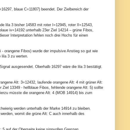
=16297, blaue C=11807) beendet. Der Zielbereich der
nde lila 3 bisher 14583 mit roter I=12945, roter II=12543,
, blaue iv=14192 unterhalb 23er Ziel 14214 – grüne Fibos,
ieser Interpretation fehlen noch drei Hochs für einen
- orangene Fibos) wurde der impulsive Anstieg so gut wie
 lila 3 zu werten.
Signal ausgesendet. Oberhalb 16297 wäre die lila 3 bestätigt.
rangene Alt: 3=12432, laufende orangene Alt: 4 mit grüner Alt:
Ziel 13349 - hellblaue Fibos, fehlende orangene Alt: 5) sollte
Hierzu müsste die orangene Alt: 4 (MOB 14914) bis zum
chwierig werden unterhalb der Marke 14914 zu bleiben.
en werden, womit die grüne Alt: C auch innerhalb des
Alt: 5 auf der Oberseite keine sinnvollen Grenzen.