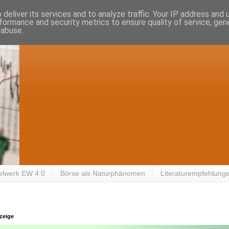
deliver its services and to analyze traffic. Your IP address and
formance and security metrics to ensure quality of service, ge
 abuse.
elwerk EW 4.0
Börse als Naturphänomen
Literaturempfehlung
zeige