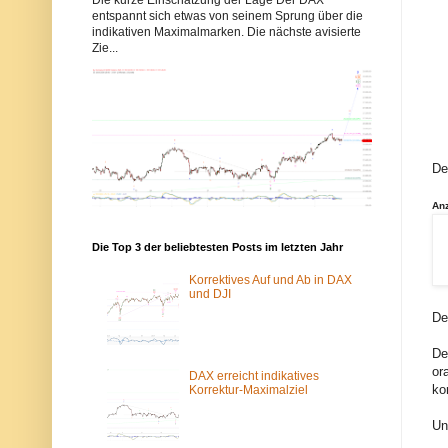
b
b
entspannt sich etwas von seinem Sprung über die
b
b
indikativen Maximalmarken. Die nächste avisierte
y
y
Zie...
s
s
-
-
e
e
l
l
l
l
i
i
o
o
t
t
t
t
De
w
w
e
e
l
l
An
l
l
e
e
n
n
Die Top 3 der beliebtesten Posts im letzten Jahr
.
.
d
d
Korrektives Auf und Ab in DAX
e
e
und DJI
w
ü
De
u
b
r
e
d
r
De
e
d
or
v
a
DAX erreicht indikatives
o
s
ko
Korrektur-Maximalziel
m
T
S
o
Un
p
r
a
-