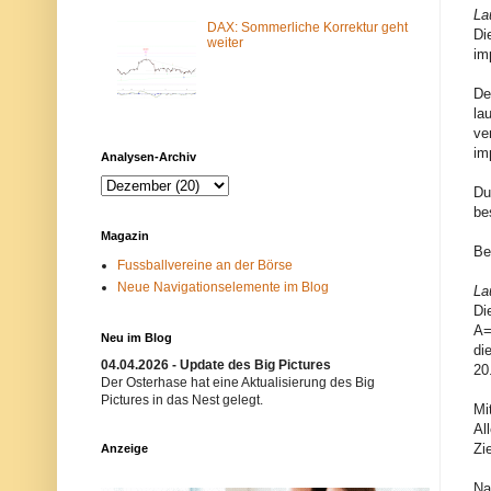
m
N
La
-
e
DAX: Sommerliche Korrektur geht
Di
F
t
weiter
im
i
z
l
w
t
e
De
e
r
la
r
k
ve
b
i
l
s
im
Analysen-Archiv
o
t
c
n
Du
k
i
i
c
be
e
h
Magazin
r
t
Be
t
e
Fussballvereine an der Börse
.
r
Neue Navigationselemente im Blog
E
w
La
i
ü
Di
n
n
A=
m
s
Neu im Blog
ö
c
di
g
h
04.04.2026 - Update des Big Pictures
20
l
t
Der Osterhase hat eine Aktualisierung des Big
i
.
Pictures in das Nest gelegt.
Mi
c
B
h
i
Al
e
t
Zi
Anzeige
r
t
G
e
r
v
Na