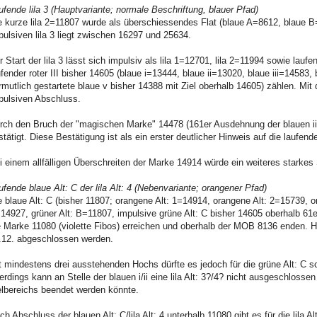
ufende lila 3 (Hauptvariante; normale Beschriftung, blauer Pfad)
e kurze lila 2=11807 wurde als überschiessendes Flat (blaue A=8612, blaue B
pulsiven lila 3 liegt zwischen 16297 und 25634.
r Start der lila 3 lässt sich impulsiv als lila 1=12701, lila 2=11994 sowie laufe
ufender roter III bisher 14605 (blaue i=13444, blaue ii=13020, blaue iii=14583
rmutlich gestartete blaue v bisher 14388 mit Ziel oberhalb 14605) zählen. Mit d
pulsiven Abschluss.
rch den Bruch der "magischen Marke" 14478 (161er Ausdehnung der blauen iii 
stätigt. Diese Bestätigung ist als ein erster deutlicher Hinweis auf die laufende
i einem allfälligen Überschreiten der Marke 14914 würde ein weiteres starkes 
ufende blaue Alt: C der lila Alt: 4 (Nebenvariante; orangener Pfad)
e blaue Alt: C (bisher 11807; orangene Alt: 1=14914, orangene Alt: 2=15739, o
14927, grüner Alt: B=11807, impulsive grüne Alt: C bisher 14605 oberhalb 61er 
e Marke 11080 (violette Fibos) erreichen und oberhalb der MOB 8136 enden. 
.12. abgeschlossen werden.
t mindestens drei ausstehenden Hochs dürfte es jedoch für die grüne Alt: C s
lerdings kann an Stelle der blauen i/ii eine lila Alt: 3?/4? nicht ausgeschloss
elbereichs beendet werden könnte.
ch Abschluss der blauen Alt: C/lila Alt: 4 unterhalb 11080 gibt es für die lila 