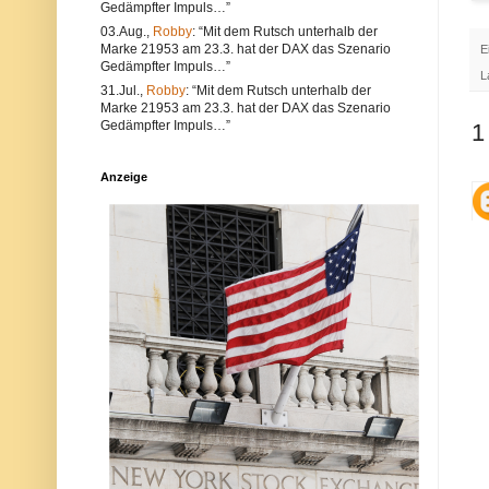
Gedämpfter Impuls…”
e
l
a
t
03.Aug.,
Robby
: “Mit dem Rutsch unterhalb der
l
e
Marke 21953 am 23.3. hat der DAX das Szenario
E
s
r
Gedämpfter Impuls…”
a
n
L
u
a
31.Jul.,
Robby
: “Mit dem Rutsch unterhalb der
c
t
Marke 21953 am 23.3. hat der DAX das Szenario
h
i
Gedämpfter Impuls…”
1
V
v
e
s
r
i
Anzeige
s
n
t
d
ö
d
s
i
s
e
e
P
g
o
e
s
g
t
e
a
n
u
d
c
i
h
e
a
N
u
e
f
t
d
i
e
q
r
u
P
e
l