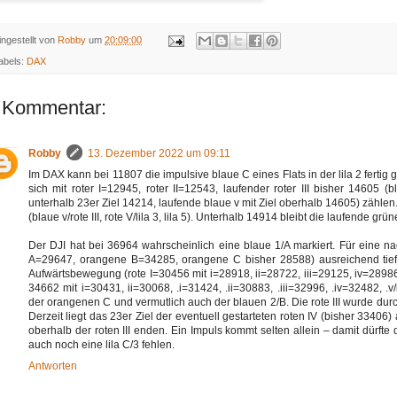
ingestellt von
Robby
um
20:09:00
abels:
DAX
 Kommentar:
Robby
13. Dezember 2022 um 09:11
Im DAX kann bei 11807 die impulsive blaue C eines Flats in der lila 2 fertig g
sich mit roter I=12945, roter II=12543, laufender roter III bisher 14605 
unterhalb 23er Ziel 14214, laufende blaue v mit Ziel oberhalb 14605) zähle
(blaue v/rote III, rote V/lila 3, lila 5). Unterhalb 14914 bleibt die laufende grü
Der DJI hat bei 36964 wahrscheinlich eine blaue 1/A markiert. Für eine na
A=29647, orangene B=34285, orangene C bisher 28588) ausreichend tief u
Aufwärtsbewegung (rote I=30456 mit i=28918, ii=28722, iii=29125, iv=28986,
34662 mit i=30431, ii=30068, .i=31424, .ii=30883, .iii=32996, .iv=32482, .v
der orangenen C und vermutlich auch der blauen 2/B. Die rote III wurde du
Derzeit liegt das 23er Ziel der eventuell gestarteten roten IV (bisher 33406
oberhalb der roten III enden. Ein Impuls kommt selten allein – damit dürfte d
auch noch eine lila C/3 fehlen.
Antworten