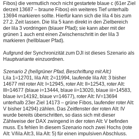
Fibos) die vermutlich noch nicht gestartete blaue c (61er Ziel
derzeit 13687 – braune Fibos) ein weiteres Tief unterhalb
13694 markieren sollte. Hierfür kann sich die lila 4 bis zum
27.2. Zeit lassen. Die lila 5 kann direkt in den Zielbereich
der lila 3 vordringen (blauer Pfad); sie kann aber mit der
grünen 1 auch erst einen Zwischenschritt in der lila 3
markieren (hellblauer Pfad).
Aufgrund der Synchronizität zum DJI ist dieses Szenario als
Hauptvariante einzuordnen.
Szenario 2 (hellgrüner Pfad, Beschriftung mit Alt:)
Lila 1=12701, lila Alt: 2=11994, laufende lila Alt: 3 bisher
14677 mit roter Alt: I=12945, roter Alt: II=12543, roter Alt:
III=14677 (blaue i=13444, blaue ii=13020, blaue iii=14583,
blaue iv=14192, blaue v=14677), roter Alt: IV=13694
unterhalb 23er Ziel 14173 – grüne Fibos, laufender roter Alt:
V bisher 14294) zählen. Das Zeitfenster der roten Alt: IV
wurde bereits überschritten, so dass sich mit dieser
Zählweise der DAX zwingend in der roten Alt: V befinden
muss. Es fehlen In diesem Szenario noch zwei Hochs (rote
Alt: V/lila Alt:3, lila Alt: 5) für einen impulsiven Abschluss.