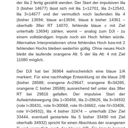
der lila 2 fertig gezählt werden. Der Start der impulsiven lila
3 (bisher 14677) lässt sich mit lila 1=12701, lila 2=12543,
lila 3=14677 und der vermutlich noch laufenden lila 4
(bisher 13694; blaue a=13694, blaue b bisher 14361 –
oberhalb 38er RT 14070, fehlende blaue c mit Ziel
unterhalb 13694) zählen, womit – analog zum DJI - zu
einem vollständigen Impuls noch ein Hoch fehlen würde.
Alternative Interpretationen ohne fehlendes Hoch bzw.mit 2
fehlenden Hochs bleiben weiterhin gültig. Ohne neues Hoch
bleibt die laufende orangene Alt: 5 der lila Alt: 4 mit Ziel
11080 möglich.
Der DJI hat bei 36964 wahrscheinlich eine blaue 1/A
markiert. Für eine nachhaltige Entwicklung ist die blaue 2/B
(bisher 28588; orangene A=29647, orangene B=34285,
orangene C bisher 28588) ausreichend tief unter das 38er
RT bei 29816 gefallen. Der impulsive Start der
Aufwärtsbewegung (lila 1=30456, lila 2=28626, lila 3=34932
(rote I=30431, rote II=30068, rote III=34662, rote IV=33406,
rote V=34932), lila 4 bisher 32474 – unterhalb 23er Ziel
33444, eventuell gestartete lila 5 bisher 33490 mit Ziel
oberhalb 34932) spricht für einen Abschluss der orangenen