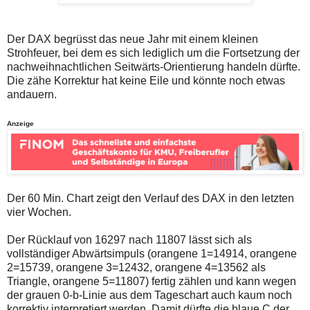
auch
Alternativ
Verstösse
sind
gegen
die
die
Post
Der DAX begrüsst das neue Jahr mit einem kleinen
Netiquette
auch
Strohfeuer, bei dem es sich lediglich um die Fortsetzung der
oder
auf
nachweihnachtlichen Seitwärts-Orientierung handeln dürfte.
ein
der
Die zähe Korrektur hat keine Eile und könnte noch etwas
Missbrauch
Plattform
der
wallstreet-
andauern.
Kommentarfunktion
online.de
sein.
verfügbar.
Anzeige
Bitte
überprüfen
Sie
Ihre
Browsereinstellungen
oder
Ihre
Der 60 Min. Chart zeigt den Verlauf des DAX in den letzten
Internetverbindung
vier Wochen.
und
versuchen
Sie
Der Rücklauf von 16297 nach 11807 lässt sich als
es
vollständiger Abwärtsimpuls (orangene 1=14914, orangene
zu
2=15739, orangene 3=12432, orangene 4=13562 als
einem
Triangle, orangene 5=11807) fertig zählen und kann wegen
späteren
Zeitpunkt
der grauen 0-b-Linie aus dem Tageschart auch kaum noch
noch
korrektiv interpretiert werden. Damit dürfte die blaue C der