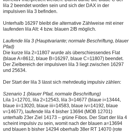
einmal.
lila 2 beendet worden sein und sich der DAX in der
Sollte
impulsiven lila 3 befinden.
das
Problem
weiterbestehen
Unterhalb 16297 bleibt die alternative Zählweise mit einer
bitte
laufenden lila Alt: 4 bzw. blauen 2/B möglich.
ich
um
Kontaktaufnahme
Laufende lila 3 (Hauptvariante; normale Beschriftung, blauer
per
Pfad)
Mail
Die kurze lila 2=11807 wurde als überschiessendes Flat
robbys-
(blaue A=8612, blaue B=16297, blaue C=11807) beendet.
elliottwellen@online.de.
Bis
Der Zielbereich der impulsiven lila 3 liegt zwischen 16297
zur
und 25634.
Lösung
des
Der Start der lila 3 lässt sich mehrdeutig impulsiv zählen:
Problems
sind
die
Szenario 1 (blauer Pfad, normale Beschriftung)
Post
Lila 1=12701, lila 2=12543, lila 3=14677 (blaue i=13444,
auch
blaue ii=13020, blaue iii=14583, blaue iv=14192, blaue
auf
der
v=14677), laufende lila 4 bisher 13694 (MOB 12701)
Plattform
unterhalb 23er Ziel 14173 – grüne Fibos. Der Start der lila 4
wallstreet-
scheint impulsiv zu sein, womit nach der blauen a=13694
online.de
und blauen b bisher 14294 oberhalb 38er RT 14070 (rote
verfügbar.