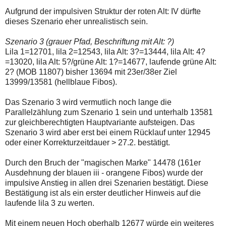
Aufgrund der impulsiven Struktur der roten Alt: IV dürfte
dieses Szenario eher unrealistisch sein.
Szenario 3 (grauer Pfad, Beschriftung mit Alt: ?)
Lila 1=12701, lila 2=12543, lila Alt: 3?=13444, lila Alt: 4?
=13020, lila Alt: 5?/grüne Alt: 1?=14677, laufende grüne Alt:
2? (MOB 11807) bisher 13694 mit 23er/38er Ziel
13999/13581 (hellblaue Fibos).
Das Szenario 3 wird vermutlich noch lange die
Parallelzählung zum Szenario 1 sein und unterhalb 13581
zur gleichberechtigten Hauptvariante aufsteigen. Das
Szenario 3 wird aber erst bei einem Rücklauf unter 12945
oder einer Korrekturzeitdauer > 27.2. bestätigt.
Durch den Bruch der "magischen Marke" 14478 (161er
Ausdehnung der blauen iii - orangene Fibos) wurde der
impulsive Anstieg in allen drei Szenarien bestätigt. Diese
Bestätigung ist als ein erster deutlicher Hinweis auf die
laufende lila 3 zu werten.
Mit einem neuen Hoch oberhalb 12677 würde ein weiteres