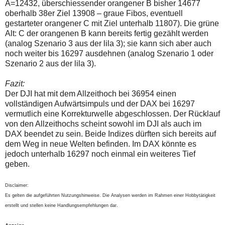
A=12432, überschiessender orangener B bisher 14677
oberhalb 38er Ziel 13908 – graue Fibos, eventuell
gestarteter orangener C mit Ziel unterhalb 11807). Die grüne
Alt: C der orangenen B kann bereits fertig gezählt werden
(analog Szenario 3 aus der lila 3); sie kann sich aber auch
noch weiter bis 16297 ausdehnen (analog Szenario 1 oder
Szenario 2 aus der lila 3).
Fazit:
Der DJI hat mit dem Allzeithoch bei 36954 einen
vollständigen Aufwärtsimpuls und der DAX bei 16297
vermutlich eine Korrekturwelle abgeschlossen. Der Rücklauf
von den Allzeithochs scheint sowohl im DJI als auch im
DAX beendet zu sein. Beide Indizes dürften sich bereits auf
dem Weg in neue Welten befinden. Im DAX könnte es
jedoch unterhalb 16297 noch einmal ein weiteres Tief
geben.
Disclaimer:
Es gelten die aufgeführten Nutzungshinweise. Die Analysen werden im Rahmen einer Hobbytätigkeit
erstellt und stellen keine Handlungsempfehlungen dar.