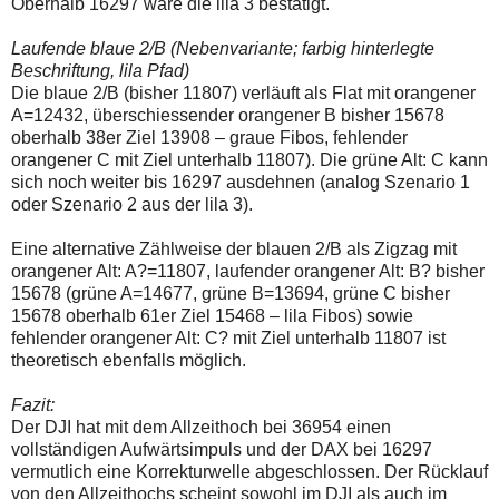
Oberhalb 16297 wäre die lila 3 bestätigt.
Laufende blaue 2/B (Nebenvariante; farbig hinterlegte
Beschriftung, lila Pfad)
Die blaue 2/B (bisher 11807) verläuft als Flat mit orangener
A=12432, überschiessender orangener B bisher 15678
oberhalb 38er Ziel 13908 – graue Fibos, fehlender
orangener C mit Ziel unterhalb 11807). Die grüne Alt: C kann
sich noch weiter bis 16297 ausdehnen (analog Szenario 1
oder Szenario 2 aus der lila 3).
Eine alternative Zählweise der blauen 2/B als Zigzag mit
orangener Alt: A?=11807, laufender orangener Alt: B? bisher
15678 (grüne A=14677, grüne B=13694, grüne C bisher
15678 oberhalb 61er Ziel 15468 – lila Fibos) sowie
fehlender orangener Alt: C? mit Ziel unterhalb 11807 ist
theoretisch ebenfalls möglich.
Fazit:
Der DJI hat mit dem Allzeithoch bei 36954 einen
vollständigen Aufwärtsimpuls und der DAX bei 16297
vermutlich eine Korrekturwelle abgeschlossen. Der Rücklauf
von den Allzeithochs scheint sowohl im DJI als auch im