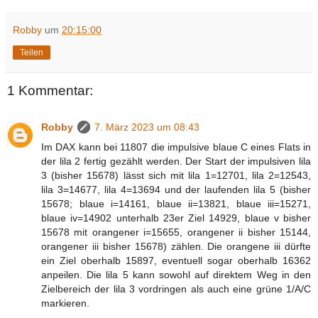
Robby
um
20:15:00
Teilen
1 Kommentar:
Robby
7. März 2023 um 08:43
Im DAX kann bei 11807 die impulsive blaue C eines Flats in
der lila 2 fertig gezählt werden. Der Start der impulsiven lila
3 (bisher 15678) lässt sich mit lila 1=12701, lila 2=12543,
lila 3=14677, lila 4=13694 und der laufenden lila 5 (bisher
15678; blaue i=14161, blaue ii=13821, blaue iii=15271,
blaue iv=14902 unterhalb 23er Ziel 14929, blaue v bisher
15678 mit orangener i=15655, orangener ii bisher 15144,
orangener iii bisher 15678) zählen. Die orangene iii dürfte
ein Ziel oberhalb 15897, eventuell sogar oberhalb 16362
anpeilen. Die lila 5 kann sowohl auf direktem Weg in den
Zielbereich der lila 3 vordringen als auch eine grüne 1/A/C
markieren.