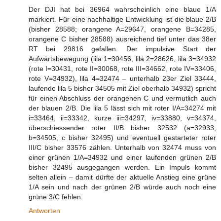
Der DJI hat bei 36964 wahrscheinlich eine blaue 1/A
markiert. Für eine nachhaltige Entwicklung ist die blaue 2/B
(bisher 28588; orangene A=29647, orangene B=34285,
orangene C bisher 28588) ausreichend tief unter das 38er
RT bei 29816 gefallen. Der impulsive Start der
Aufwärtsbewegung (lila 1=30456, lila 2=28626, lila 3=34932
(rote I=30431, rote II=30068, rote III=34662, rote IV=33406,
rote V=34932), lila 4=32474 – unterhalb 23er Ziel 33444,
laufende lila 5 bisher 34505 mit Ziel oberhalb 34932) spricht
für einen Abschluss der orangenen C und vermutlich auch
der blauen 2/B. Die lila 5 lässt sich mit roter I/A=34274 mit
i=33464, ii=33342, kurze iii=34297, iv=33880, v=34374,
überschiessender roter II/B bisher 32532 (a=32933,
b=34505, c bisher 32495) und eventuell gestarteter roter
III/C bisher 33576 zählen. Unterhalb von 32474 muss von
einer grünen 1/A=34932 und einer laufenden grünen 2/B
bisher 32495 ausgegangen werden. Ein Impuls kommt
selten allein – damit dürfte der aktuelle Anstieg eine grüne
1/A sein und nach der grünen 2/B würde auch noch eine
grüne 3/C fehlen.
Antworten