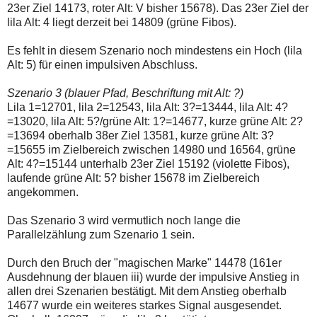
23er Ziel 14173, roter Alt: V bisher 15678). Das 23er Ziel der
lila Alt: 4 liegt derzeit bei 14809 (grüne Fibos).
Es fehlt in diesem Szenario noch mindestens ein Hoch (lila
Alt: 5) für einen impulsiven Abschluss.
Szenario 3 (blauer Pfad, Beschriftung mit Alt: ?)
Lila 1=12701, lila 2=12543, lila Alt: 3?=13444, lila Alt: 4?
=13020, lila Alt: 5?/grüne Alt: 1?=14677, kurze grüne Alt: 2?
=13694 oberhalb 38er Ziel 13581, kurze grüne Alt: 3?
=15655 im Zielbereich zwischen 14980 und 16564, grüne
Alt: 4?=15144 unterhalb 23er Ziel 15192 (violette Fibos),
laufende grüne Alt: 5? bisher 15678 im Zielbereich
angekommen.
Das Szenario 3 wird vermutlich noch lange die
Parallelzählung zum Szenario 1 sein.
Durch den Bruch der "magischen Marke" 14478 (161er
Ausdehnung der blauen iii) wurde der impulsive Anstieg in
allen drei Szenarien bestätigt. Mit dem Anstieg oberhalb
14677 wurde ein weiteres starkes Signal ausgesendet.