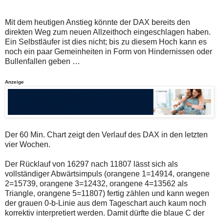
auch
Alternativ
Verstösse
sind
gegen
die
Mit dem heutigen Anstieg könnte der DAX bereits den
die
Post
direkten Weg zum neuen Allzeithoch eingeschlagen haben.
Netiquette
auch
Ein Selbstläufer ist dies nicht; bis zu diesem Hoch kann es
oder
auf
ein
der
noch ein paar Gemeinheiten in Form von Hindernissen oder
Missbrauch
Plattform
Bullenfallen geben …
der
wallstreet-
Kommentarfunktion
online.de
sein.
verfügbar.
Anzeige
Bitte
überprüfen
Sie
Ihre
Browsereinstellungen
oder
Der 60 Min. Chart zeigt den Verlauf des DAX in den letzten
Ihre
vier Wochen.
Internetverbindung
und
versuchen
Der Rücklauf von 16297 nach 11807 lässt sich als
Sie
vollständiger Abwärtsimpuls (orangene 1=14914, orangene
es
2=15739, orangene 3=12432, orangene 4=13562 als
zu
einem
Triangle, orangene 5=11807) fertig zählen und kann wegen
späteren
der grauen 0-b-Linie aus dem Tageschart auch kaum noch
Zeitpunkt
korrektiv interpretiert werden. Damit dürfte die blaue C der
noch