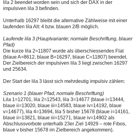
lila 2 beendet worden sein und sich der DAX in der
einmal.
Sollte
impulsiven lila 3 befinden.
das
Problem
Unterhalb 16297 bleibt die alternative Zählweise mit einer
weiterbestehen
laufenden lila Alt: 4 bzw. blauen 2/B möglich.
bitte
ich
um
Laufende lila 3 (Hauptvariante; normale Beschriftung, blauer
Kontaktaufnahme
Pfad)
per
Die kurze lila 2=11807 wurde als überschiessendes Flat
Mail
robbys-
(blaue A=8612, blaue B=16297, blaue C=11807) beendet.
elliottwellen@online.de.
Der Zielbereich der impulsiven lila 3 liegt zwischen 16297
Bis
und 25634.
zur
Lösung
des
Der Start der lila 3 lässt sich mehrdeutig impulsiv zählen:
Problems
sind
Szenario 1 (blauer Pfad, normale Beschriftung)
die
Lila 1=12701, lila 2=12543, lila 3=14677 (blaue i=13444,
Post
auch
blaue ii=13020, blaue iii=14583, blaue iv=14192, blaue
auf
v=14677), lila 4=13694, lila 5 bisher 15678 (blaue i=14161,
der
blaue ii=13821, blaue iii=15271, blaue iv=14902 als
Plattform
Abschlussvorbote unterhalb 23er Ziel 14929 – rote Fibos,
wallstreet-
online.de
blaue v bisher 15678 im Zielbereich angekommen).
verfügbar.