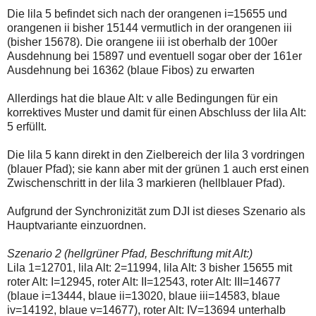
Die lila 5 befindet sich nach der orangenen i=15655 und
orangenen ii bisher 15144 vermutlich in der orangenen iii
(bisher 15678). Die orangene iii ist oberhalb der 100er
Ausdehnung bei 15897 und eventuell sogar ober der 161er
Ausdehnung bei 16362 (blaue Fibos) zu erwarten
Allerdings hat die blaue Alt: v alle Bedingungen für ein
korrektives Muster und damit für einen Abschluss der lila Alt:
5 erfüllt.
Die lila 5 kann direkt in den Zielbereich der lila 3 vordringen
(blauer Pfad); sie kann aber mit der grünen 1 auch erst einen
Zwischenschritt in der lila 3 markieren (hellblauer Pfad).
Aufgrund der Synchronizität zum DJI ist dieses Szenario als
Hauptvariante einzuordnen.
Szenario 2 (hellgrüner Pfad, Beschriftung mit Alt:)
Lila 1=12701, lila Alt: 2=11994, lila Alt: 3 bisher 15655 mit
roter Alt: I=12945, roter Alt: II=12543, roter Alt: III=14677
(blaue i=13444, blaue ii=13020, blaue iii=14583, blaue
iv=14192, blaue v=14677), roter Alt: IV=13694 unterhalb