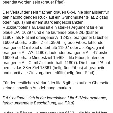
beendet worden sein (grauer Pfad).
Der Verlauf der sehr flachen grauen 0-b-Linie signalisiert für
den nachfolgenden Rücklauf ein Grundmuster (Flat, Zigzag
oder Impuls) mit einem stark eingeschränkten
Rücklaufpotenzial. Dies ist ein starkes Argument für eine
blaue 1/A=16297 und eine laufende blaue 2/B (bisher
11807; als Flat mit orangener A=12432, orangener B bisher
16009 oberhalb 38er Ziel 13908 – graue Fibos, fehlender
orangener C mit Ziel unterhalb 11807 oder als Zigzag mit
orangener Alt: A?=11807, laufender orangener Alt: B? bisher
16009 oberhalb Mindestziel 15468 – lila Fibos, fehlender
orangener Alt: C mit Ziel unterhalb 11807). Die blaue 2/B hat
bereits das 38er Ziel 13361 (hellgrüne Fibos) abgearbeitet
und damit alle Zielvorgaben erfüllt (hellgrüner Pfad).
Für den restlichen Verlauf der lila 5 gibt es auf der Oberseite
keine sinnvollen Ausdehnungsmarken.
DAX befindet sich in der korrektiven Lila 5 (Nebenvariante,
farbig umrandete Beschriftung, lila Pfad)