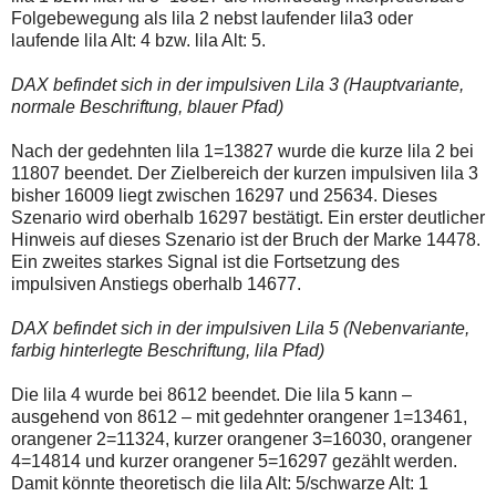
einmal.
Folgebewegung als lila 2 nebst laufender lila3 oder
Sollte
laufende lila Alt: 4 bzw. lila Alt: 5.
das
Problem
weiterbestehen
DAX befindet sich in der impulsiven Lila 3 (Hauptvariante,
bitte
normale Beschriftung, blauer Pfad)
ich
um
Kontaktaufnahme
Nach der gedehnten lila 1=13827 wurde die kurze lila 2 bei
per
11807 beendet. Der Zielbereich der kurzen impulsiven lila 3
Mail
bisher 16009 liegt zwischen 16297 und 25634. Dieses
robbys-
Szenario wird oberhalb 16297 bestätigt. Ein erster deutlicher
elliottwellen@online.de.
Bis
Hinweis auf dieses Szenario ist der Bruch der Marke 14478.
zur
Ein zweites starkes Signal ist die Fortsetzung des
Lösung
impulsiven Anstiegs oberhalb 14677.
des
Problems
sind
DAX befindet sich in der impulsiven Lila 5 (Nebenvariante,
die
farbig hinterlegte Beschriftung, lila Pfad)
Post
auch
Die lila 4 wurde bei 8612 beendet. Die lila 5 kann –
auf
der
ausgehend von 8612 – mit gedehnter orangener 1=13461,
Plattform
orangener 2=11324, kurzer orangener 3=16030, orangener
wallstreet-
4=14814 und kurzer orangener 5=16297 gezählt werden.
online.de
Damit könnte theoretisch die lila Alt: 5/schwarze Alt: 1
verfügbar.