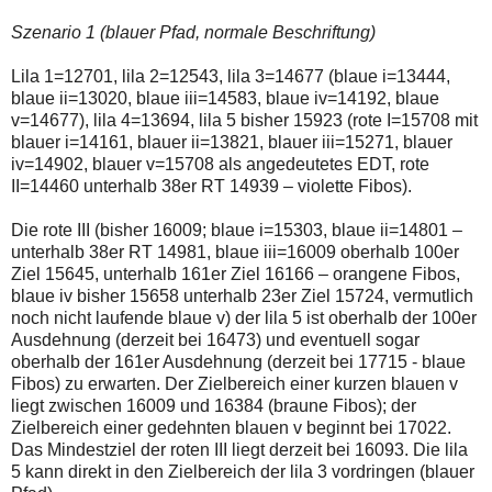
Szenario 1 (blauer Pfad, normale Beschriftung)
Lila 1=12701, lila 2=12543, lila 3=14677 (blaue i=13444,
blaue ii=13020, blaue iii=14583, blaue iv=14192, blaue
v=14677), lila 4=13694, lila 5 bisher 15923 (rote I=15708 mit
blauer i=14161, blauer ii=13821, blauer iii=15271, blauer
iv=14902, blauer v=15708 als angedeutetes EDT, rote
II=14460 unterhalb 38er RT 14939 – violette Fibos).
Die rote III (bisher 16009; blaue i=15303, blaue ii=14801 –
unterhalb 38er RT 14981, blaue iii=16009 oberhalb 100er
Ziel 15645, unterhalb 161er Ziel 16166 – orangene Fibos,
blaue iv bisher 15658 unterhalb 23er Ziel 15724, vermutlich
noch nicht laufende blaue v) der lila 5 ist oberhalb der 100er
Ausdehnung (derzeit bei 16473) und eventuell sogar
oberhalb der 161er Ausdehnung (derzeit bei 17715 - blaue
Fibos) zu erwarten. Der Zielbereich einer kurzen blauen v
liegt zwischen 16009 und 16384 (braune Fibos); der
Zielbereich einer gedehnten blauen v beginnt bei 17022.
Das Mindestziel der roten III liegt derzeit bei 16093. Die lila
5 kann direkt in den Zielbereich der lila 3 vordringen (blauer