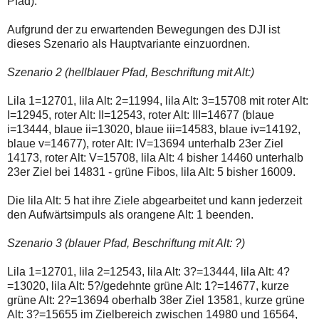
Pfad).
Aufgrund der zu erwartenden Bewegungen des DJI ist
dieses Szenario als Hauptvariante einzuordnen.
Szenario 2 (hellblauer Pfad, Beschriftung mit Alt:)
Lila 1=12701, lila Alt: 2=11994, lila Alt: 3=15708 mit roter Alt:
I=12945, roter Alt: II=12543, roter Alt: III=14677 (blaue
i=13444, blaue ii=13020, blaue iii=14583, blaue iv=14192,
blaue v=14677), roter Alt: IV=13694 unterhalb 23er Ziel
14173, roter Alt: V=15708, lila Alt: 4 bisher 14460 unterhalb
23er Ziel bei 14831 - grüne Fibos, lila Alt: 5 bisher 16009.
Die lila Alt: 5 hat ihre Ziele abgearbeitet und kann jederzeit
den Aufwärtsimpuls als orangene Alt: 1 beenden.
Szenario 3 (blauer Pfad, Beschriftung mit Alt: ?)
Lila 1=12701, lila 2=12543, lila Alt: 3?=13444, lila Alt: 4?
=13020, lila Alt: 5?/gedehnte grüne Alt: 1?=14677, kurze
grüne Alt: 2?=13694 oberhalb 38er Ziel 13581, kurze grüne
Alt: 3?=15655 im Zielbereich zwischen 14980 und 16564,