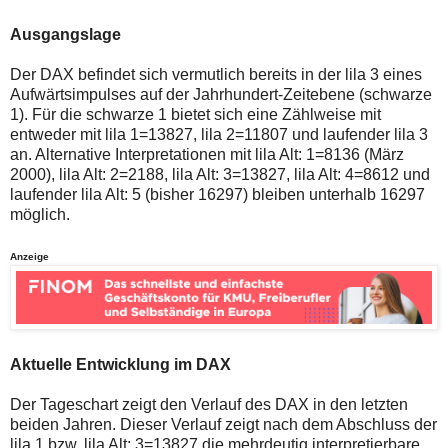
auch
Alternativ
Verstösse
sind
Ausgangslage
gegen
die
die
Post
Netiquette
auch
Der DAX befindet sich vermutlich bereits in der lila 3 eines
oder
auf
Aufwärtsimpulses auf der Jahrhundert-Zeitebene (schwarze
ein
der
1). Für die schwarze 1 bietet sich eine Zählweise mit
Missbrauch
Plattform
entweder mit lila 1=13827, lila 2=11807 und laufender lila 3
der
wallstreet-
Kommentarfunktion
online.de
an. Alternative Interpretationen mit lila Alt: 1=8136 (März
sein.
verfügbar.
2000), lila Alt: 2=2188, lila Alt: 3=13827, lila Alt: 4=8612 und
Bitte
laufender lila Alt: 5 (bisher 16297) bleiben unterhalb 16297
überprüfen
möglich.
Sie
Ihre
Browsereinstellungen
Anzeige
oder
Ihre
Internetverbindung
und
versuchen
Sie
es
Aktuelle Entwicklung im DAX
zu
einem
Der Tageschart zeigt den Verlauf des DAX in den letzten
späteren
Zeitpunkt
beiden Jahren. Dieser Verlauf zeigt nach dem Abschluss der
noch
lila 1 bzw. lila Alt: 3=13827 die mehrdeutig interpretierbare