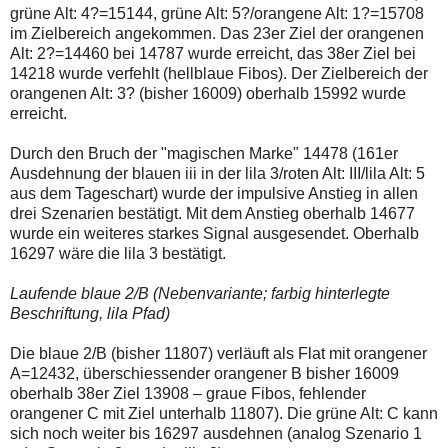
grüne Alt: 4?=15144, grüne Alt: 5?/orangene Alt: 1?=15708
im Zielbereich angekommen. Das 23er Ziel der orangenen
Alt: 2?=14460 bei 14787 wurde erreicht, das 38er Ziel bei
14218 wurde verfehlt (hellblaue Fibos). Der Zielbereich der
orangenen Alt: 3? (bisher 16009) oberhalb 15992 wurde
erreicht.
Durch den Bruch der "magischen Marke" 14478 (161er
Ausdehnung der blauen iii in der lila 3/roten Alt: III/lila Alt: 5
aus dem Tageschart) wurde der impulsive Anstieg in allen
drei Szenarien bestätigt. Mit dem Anstieg oberhalb 14677
wurde ein weiteres starkes Signal ausgesendet. Oberhalb
16297 wäre die lila 3 bestätigt.
Laufende blaue 2/B (Nebenvariante; farbig hinterlegte
Beschriftung, lila Pfad)
Die blaue 2/B (bisher 11807) verläuft als Flat mit orangener
A=12432, überschiessender orangener B bisher 16009
oberhalb 38er Ziel 13908 – graue Fibos, fehlender
orangener C mit Ziel unterhalb 11807). Die grüne Alt: C kann
sich noch weiter bis 16297 ausdehnen (analog Szenario 1