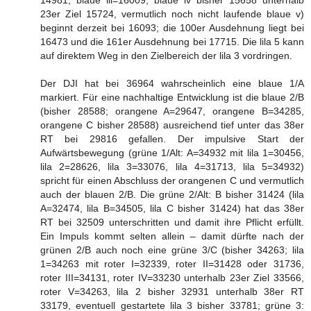
23er Ziel 15724, vermutlich noch nicht laufende blaue v)
beginnt derzeit bei 16093; die 100er Ausdehnung liegt bei
16473 und die 161er Ausdehnung bei 17715. Die lila 5 kann
auf direktem Weg in den Zielbereich der lila 3 vordringen.
Der DJI hat bei 36964 wahrscheinlich eine blaue 1/A
markiert. Für eine nachhaltige Entwicklung ist die blaue 2/B
(bisher 28588; orangene A=29647, orangene B=34285,
orangene C bisher 28588) ausreichend tief unter das 38er
RT bei 29816 gefallen. Der impulsive Start der
Aufwärtsbewegung (grüne 1/Alt: A=34932 mit lila 1=30456,
lila 2=28626, lila 3=33076, lila 4=31713, lila 5=34932)
spricht für einen Abschluss der orangenen C und vermutlich
auch der blauen 2/B. Die grüne 2/Alt: B bisher 31424 (lila
A=32474, lila B=34505, lila C bisher 31424) hat das 38er
RT bei 32509 unterschritten und damit ihre Pflicht erfüllt.
Ein Impuls kommt selten allein – damit dürfte nach der
grünen 2/B auch noch eine grüne 3/C (bisher 34263; lila
1=34263 mit roter I=32339, roter II=31428 oder 31736,
roter III=34131, roter IV=33230 unterhalb 23er Ziel 33566,
roter V=34263, lila 2 bisher 32931 unterhalb 38er RT
33179, eventuell gestartete lila 3 bisher 33781; grüne 3: