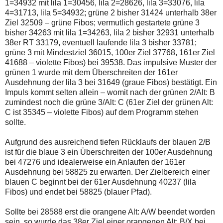
1=34932 mit lila 1=30456, lila 2=28626, lila 3=33076, lila
4=31713, lila 5=34932; grüne 2 bisher 31424 unterhalb 38er
Ziel 32509 – grüne Fibos; vermutlich gestartete grüne 3
bisher 34263 mit lila 1=34263, lila 2 bisher 32931 unterhalb
38er RT 33179, eventuell laufende lila 3 bisher 33781;
grüne 3 mit Mindestziel 36015, 100er Ziel 37768, 161er Ziel
41688 – violette Fibos) bei 39538. Das impulsive Muster der
grünen 1 wurde mit dem Überschreiten der 161er
Ausdehnung der lila 3 bei 31649 (graue Fibos) bestätigt. Ein
Impuls kommt selten allein – womit nach der grünen 2/Alt: B
zumindest noch die grüne 3/Alt: C (61er Ziel der grünen Alt:
C ist 35345 – violette Fibos) auf dem Programm stehen
sollte.
Aufgrund des ausreichend tiefen Rücklaufs der blauen 2/B
ist für die blaue 3 ein Überschreiten der 100er Ausdehnung
bei 47276 und idealerweise ein Anlaufen der 161er
Ausdehnung bei 58825 zu erwarten. Der Zielbereich einer
blauen C beginnt bei der 61er Ausdehnung 40237 (lila
Fibos) und endet bei 58825 (blauer Pfad).
Sollte bei 28588 erst die orangene Alt: A/W beendet worden
sein, so wurde das 38er Ziel einer orangenen Alt: B/X bei