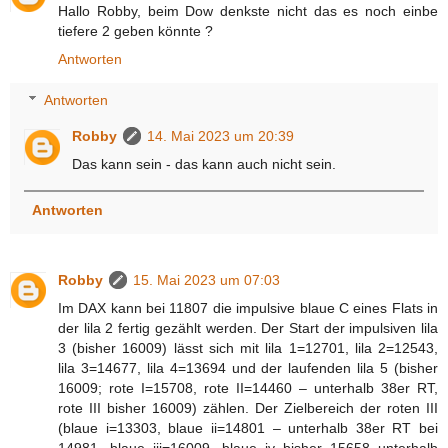
Hallo Robby, beim Dow denkste nicht das es noch einbe
tiefere 2 geben könnte ?
Antworten
Antworten
Robby
14. Mai 2023 um 20:39
Das kann sein - das kann auch nicht sein.
Antworten
Robby
15. Mai 2023 um 07:03
Im DAX kann bei 11807 die impulsive blaue C eines Flats in
der lila 2 fertig gezählt werden. Der Start der impulsiven lila
3 (bisher 16009) lässt sich mit lila 1=12701, lila 2=12543,
lila 3=14677, lila 4=13694 und der laufenden lila 5 (bisher
16009; rote I=15708, rote II=14460 – unterhalb 38er RT,
rote III bisher 16009) zählen. Der Zielbereich der roten III
(blaue i=13303, blaue ii=14801 – unterhalb 38er RT bei
14981, blaue iii=16009, blaue iv bisher 15658 unterhalb