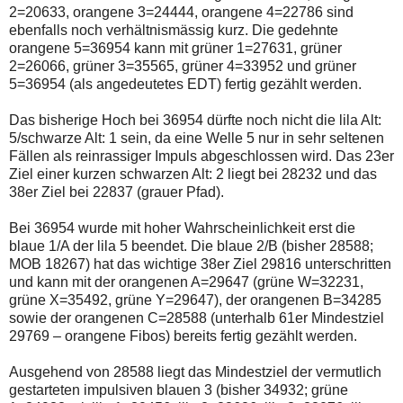
2=20633, orangene 3=24444, orangene 4=22786 sind
ebenfalls noch verhältnismässig kurz. Die gedehnte
orangene 5=36954 kann mit grüner 1=27631, grüner
2=26066, grüner 3=35565, grüner 4=33952 und grüner
5=36954 (als angedeutetes EDT) fertig gezählt werden.
Das bisherige Hoch bei 36954 dürfte noch nicht die lila Alt:
5/schwarze Alt: 1 sein, da eine Welle 5 nur in sehr seltenen
Fällen als reinrassiger Impuls abgeschlossen wird. Das 23er
Ziel einer kurzen schwarzen Alt: 2 liegt bei 28232 und das
38er Ziel bei 22837 (grauer Pfad).
Bei 36954 wurde mit hoher Wahrscheinlichkeit erst die
blaue 1/A der lila 5 beendet. Die blaue 2/B (bisher 28588;
MOB 18267) hat das wichtige 38er Ziel 29816 unterschritten
und kann mit der orangenen A=29647 (grüne W=32231,
grüne X=35492, grüne Y=29647), der orangenen B=34285
sowie der orangenen C=28588 (unterhalb 61er Mindestziel
29769 – orangene Fibos) bereits fertig gezählt werden.
Ausgehend von 28588 liegt das Mindestziel der vermutlich
gestarteten impulsiven blauen 3 (bisher 34932; grüne