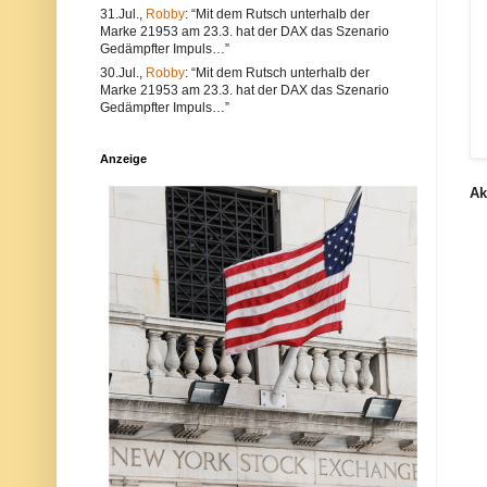
e
l
31.Jul.,
Robby
: “Mit dem Rutsch unterhalb der
a
t
Marke 21953 am 23.3. hat der DAX das Szenario
l
e
Gedämpfter Impuls…”
s
r
a
n
30.Jul.,
Robby
: “Mit dem Rutsch unterhalb der
u
a
Marke 21953 am 23.3. hat der DAX das Szenario
c
t
Gedämpfter Impuls…”
h
i
V
v
e
s
Anzeige
r
i
s
n
Ak
t
d
ö
d
s
i
s
e
e
P
g
o
e
s
g
t
e
a
n
u
d
c
i
h
e
a
N
u
e
f
t
d
i
e
q
r
u
P
e
l