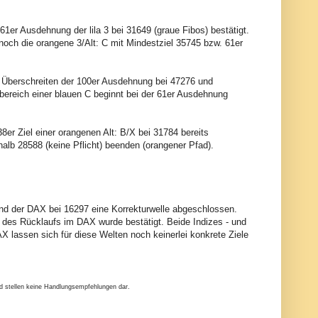
1er Ausdehnung der lila 3 bei 31649 (graue Fibos) bestätigt.
noch die orangene 3/Alt: C mit Mindestziel 35745 bzw. 61er
in Überschreiten der 100er Ausdehnung bei 47276 und
bereich einer blauen C beginnt bei der 61er Ausdehnung
8er Ziel einer orangenen Alt: B/X bei 31784 bereits
halb 28588 (keine Pflicht) beenden (orangener Pfad).
und der DAX bei 16297 eine Korrekturwelle abgeschlossen.
s des Rücklaufs im DAX wurde bestätigt. Beide Indizes - und
 lassen sich für diese Welten noch keinerlei konkrete Ziele
nd stellen keine Handlungsempfehlungen dar.