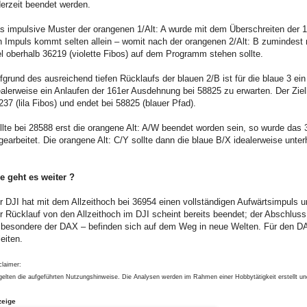
derzeit beendet werden.
s impulsive Muster der orangenen 1/Alt: A wurde mit dem Überschreiten der 16
n Impuls kommt selten allein – womit nach der orangenen 2/Alt: B zumindest 
el oberhalb 36219 (violette Fibos) auf dem Programm stehen sollte.
fgrund des ausreichend tiefen Rücklaufs der blauen 2/B ist für die blaue 3 e
ealerweise ein Anlaufen der 161er Ausdehnung bei 58825 zu erwarten. Der Ziel
237 (lila Fibos) und endet bei 58825 (blauer Pfad).
llte bei 28588 erst die orangene Alt: A/W beendet worden sein, so wurde das 3
gearbeitet. Die orangene Alt: C/Y sollte dann die blaue B/X idealerweise unter
e geht es weiter ?
r DJI hat mit dem Allzeithoch bei 36954 einen vollständigen Aufwärtsimpuls 
r Rücklauf von den Allzeithoch im DJI scheint bereits beendet; der Abschlus
sbesondere der DAX – befinden sich auf dem Weg in neue Welten. Für den DAX
leiten.
claimer:
gelten die aufgeführten Nutzungshinweise. Die Analysen werden im Rahmen einer Hobbytätigkeit erstellt u
zeige