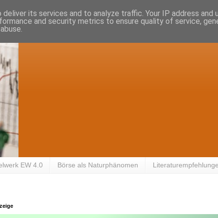
deliver its services and to analyze traffic. Your IP address and
formance and security metrics to ensure quality of service, ge
 abuse.
elwerk EW 4.0
Börse als Naturphänomen
Literaturempfehlung
zeige