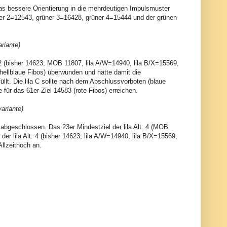
was bessere Orientierung in die mehrdeutigen Impulsmuster
rüner 2=12543, grüner 3=16428, grüner 4=15444 und der grünen
riante)
2 (bisher 14623; MOB 11807, lila A/W=14940, lila B/X=15569,
 (hellblaue Fibos) überwunden und hätte damit die
üllt. Die lila C sollte nach dem Abschlussvorboten (blaue
für das 61er Ziel 14583 (rote Fibos) erreichen.
variante)
e abgeschlossen. Das 23er Mindestziel der lila Alt: 4 (MOB
der lila Alt: 4 (bisher 14623; lila A/W=14940, lila B/X=15569,
Allzeithoch an.