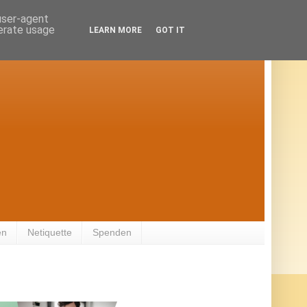
 user-agent
nerate usage
LEARN MORE
GOT IT
en
Netiquette
Spenden