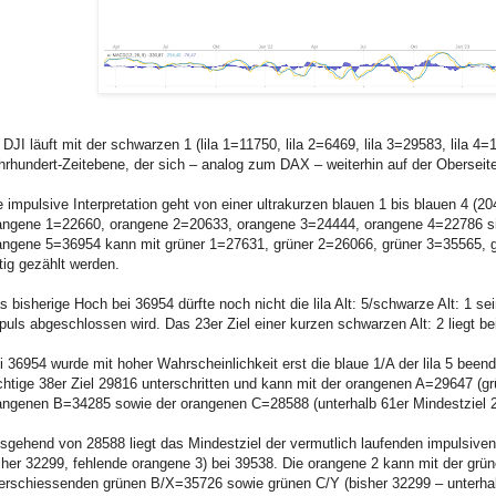
 DJI läuft mit der schwarzen 1 (lila 1=11750, lila 2=6469, lila 3=29583, lila 4=
hrhundert-Zeitebene, der sich – analog zum DAX – weiterhin auf der Oberseite 
e impulsive Interpretation geht von einer ultrakurzen blauen 1 bis blauen 4 (20
angene 1=22660, orangene 2=20633, orangene 3=24444, orangene 4=22786 sin
angene 5=36954 kann mit grüner 1=27631, grüner 2=26066, grüner 3=35565, 
rtig gezählt werden.
s bisherige Hoch bei 36954 dürfte noch nicht die lila Alt: 5/schwarze Alt: 1 sei
puls abgeschlossen wird. Das 23er Ziel einer kurzen schwarzen Alt: 2 liegt be
i 36954 wurde mit hoher Wahrscheinlichkeit erst die blaue 1/A der lila 5 bee
chtige 38er Ziel 29816 unterschritten und kann mit der orangenen A=29647 
angenen B=34285 sowie der orangenen C=28588 (unterhalb 61er Mindestziel 29
sgehend von 28588 liegt das Mindestziel der vermutlich laufenden impulsive
sher 32299, fehlende orangene 3) bei 39538. Die orangene 2 kann mit der grü
erschiessenden grünen B/X=35726 sowie grünen C/Y (bisher 32299 – unterhalb