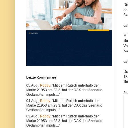
u
e
Di
n
r
de
d
w
k
e
5=
ö
n
n
d
Gr
n
e
e
n
n
S
Mi
s
i
li
o
e
Vo
w
e
o
i
iv
h
n
l
e
Gr
t
n
e
a
c
n
Di
h
d
13
Letzte Kommentare
n
e
li
i
r
05.Aug.,
Robby
: “Mit dem Rutsch unterhalb der
s
e
Marke 21953 am 23.3. hat der DAX das Szenario
c
n
An
Gedämpfter Impuls…”
h
B
e
r
04.Aug.,
Robby
: “Mit dem Rutsch unterhalb der
P
o
Marke 21953 am 23.3. hat der DAX das Szenario
r
w
Gedämpfter Impuls…”
o
s
b
e
03.Aug.,
Robby
: “Mit dem Rutsch unterhalb der
l
r
Marke 21953 am 23.3. hat der DAX das Szenario
e
.
Gedämpfter Impuls…”
m
A