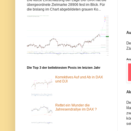
b
b
übergeordnete Zielmarke 28906 fest im Blick. Für
b
b
die bislang im Chart abgebildeten grauen Ko...
y
y
s
s
-
-
e
e
l
l
l
l
Au
i
i
o
o
De
t
t
t
t
Zä
w
w
e
e
An
l
l
l
l
Die Top 3 der beliebtesten Posts im letzten Jahr
e
e
n
n
.
.
Korrektives Auf und Ab in DAX
d
d
und DJI
e
e
w
ü
Ak
u
b
r
e
d
r
De
e
d
Rettet ein Wunder die
li
v
a
Jahresendrallye im DAX ?
zw
o
s
m
T
kö
S
o
se
p
r
a
-