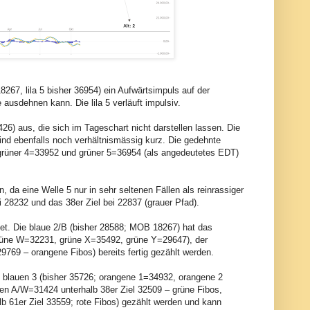
18267, lila 5 bisher 36954) ein Aufwärtsimpuls auf der
ausdehnen kann. Die lila 5 verläuft impulsiv.
426) aus, die sich im Tageschart nicht darstellen lassen. Die
d ebenfalls noch verhältnismässig kurz. Die gedehnte
grüner 4=33952 und grüner 5=36954 (als angedeutetes EDT)
n, da eine Welle 5 nur in sehr seltenen Fällen als reinrassiger
i 28232 und das 38er Ziel bei 22837 (grauer Pfad).
ndet. Die blaue 2/B (bisher 28588; MOB 18267) hat das
(grüne W=32231, grüne X=35492, grüne Y=29647), der
769 – orangene Fibos) bereits fertig gezählt werden.
n blauen 3 (bisher 35726; orangene 1=34932, orangene 2
nen A/W=31424 unterhalb 38er Ziel 32509 – grüne Fibos,
 61er Ziel 33559; rote Fibos) gezählt werden und kann