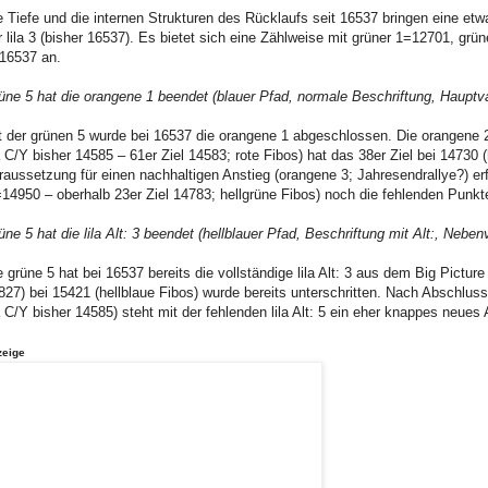
e Tiefe und die internen Strukturen des Rücklaufs seit 16537 bringen eine et
r lila 3 (bisher 16537). Es bietet sich eine Zählweise mit grüner 1=12701, g
16537 an.
üne 5 hat die orangene 1 beendet (blauer Pfad, normale Beschriftung, Hauptva
t der grünen 5 wurde bei 16537 die orangene 1 abgeschlossen. Die orangene 
la C/Y bisher 14585 – 61er Ziel 14583; rote Fibos) hat das 38er Ziel bei 14730
raussetzung für einen nachhaltigen Anstieg (orangene 3; Jahresendrallye?) erf
=14950 – oberhalb 23er Ziel 14783; hellgrüne Fibos) noch die fehlenden Punkte 
üne 5 hat die lila Alt: 3 beendet (hellblauer Pfad, Beschriftung mit Alt:, Neben
e grüne 5 hat bei 16537 bereits die vollständige lila Alt: 3 aus dem Big Pictur
827) bei 15421 (hellblaue Fibos) wurde bereits unterschritten. Nach Abschluss 
la C/Y bisher 14585) steht mit der fehlenden lila Alt: 5 ein eher knappes neues 
zeige