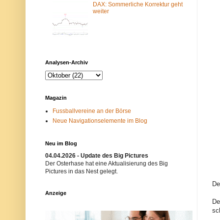
DAX: Sommerliche Korrektur geht
m
N
weiter
-
e
F
t
i
z
l
w
t
e
e
r
r
k
b
i
Analysen-Archiv
l
s
o
t
c
n
k
i
i
c
Magazin
e
h
r
t
Fussballvereine an der Börse
t
e
Neue Navigationselemente im Blog
.
r
E
w
i
ü
n
n
Neu im Blog
m
s
04.04.2026 - Update des Big Pictures
ö
c
g
h
Der Osterhase hat eine Aktualisierung des Big
l
t
Pictures in das Nest gelegt.
i
.
c
B
De
h
i
Anzeige
e
t
De
r
t
sc
G
e
r
v