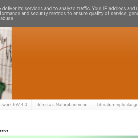
deliver its services and to analyze traffic. Your IP address and
formance and security metrics to ensure quality of service, ge
 abuse.
elwerk EW 4.0
Börse als Naturphänomen
Literaturempfehlung
zeige