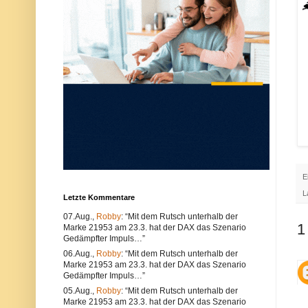
u
e
n
r
d
w
k
e
ö
n
n
d
n
e
e
n
n
S
s
i
o
e
w
e
o
i
h
n
l
e
t
n
e
a
c
n
E
h
d
n
e
L
Letzte Kommentare
i
r
s
e
07.Aug.,
Robby
: “Mit dem Rutsch unterhalb der
c
n
1
Marke 21953 am 23.3. hat der DAX das Szenario
h
B
e
r
Gedämpfter Impuls…”
P
o
06.Aug.,
Robby
: “Mit dem Rutsch unterhalb der
r
w
Marke 21953 am 23.3. hat der DAX das Szenario
o
s
Gedämpfter Impuls…”
b
e
l
r
05.Aug.,
Robby
: “Mit dem Rutsch unterhalb der
e
.
Marke 21953 am 23.3. hat der DAX das Szenario
m
A