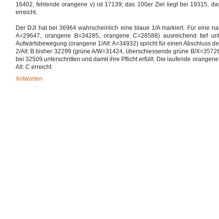
16402, fehlende orangene v) ist 17139; das 100er Ziel liegt bei 19315, da
erreicht.
Der DJI hat bei 36964 wahrscheinlich eine blaue 1/A markiert. Für eine na
A=29647, orangene B=34285, orangene C=28588) ausreichend tief unte
Aufwärtsbewegung (orangene 1/Alt: A=34932) spricht für einen Abschluss d
2/Alt: B bisher 32299 (grüne A/W=31424, überschiessende grüne B/X=35726
bei 32509 unterschritten und damit ihre Pflicht erfüllt. Die laufende orangen
Alt: C erreicht.
Antworten