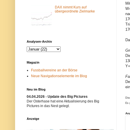
m
N
Mi
-
e
DAX nimmt Kurs auf
W=
F
t
übergeordnete Zielmarke
na
i
z
17
l
w
t
e
Tr
e
r
17
r
k
b
i
l
s
Da
Analysen-Archiv
o
t
c
n
Gr
k
i
Di
i
c
e
h
13
Magazin
r
t
Y=
t
e
Fussballvereine an der Börse
.
r
Neue Navigationselemente im Blog
E
w
Fa
i
ü
De
n
n
ei
m
s
Neu im Blog
ö
c
g
h
04.04.2026 - Update des Big Pictures
Dis
l
t
Der Osterhase hat eine Aktualisierung des Big
Es 
i
.
Pictures in das Nest gelegt.
c
B
h
i
An
e
t
Anzeige
r
t
G
e
r
v