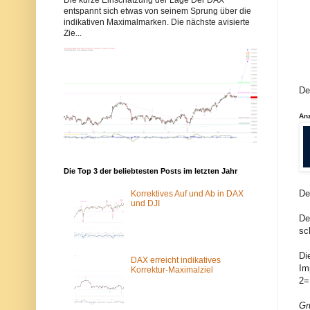
b
b
entspannt sich etwas von seinem Sprung über die
b
b
indikativen Maximalmarken. Die nächste avisierte
y
y
Zie...
s
s
-
-
e
e
l
l
l
l
i
i
De
o
o
t
t
t
t
An
w
w
e
e
l
l
l
l
e
e
n
n
Die Top 3 der beliebtesten Posts im letzten Jahr
.
.
d
d
De
Korrektives Auf und Ab in DAX
e
e
und DJI
w
ü
De
u
b
r
e
sc
d
r
e
d
Di
v
a
DAX erreicht indikatives
Im
o
s
Korrektur-Maximalziel
m
T
2=
S
o
p
r
Gr
a
-