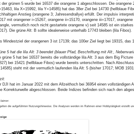
t der grünen 5 wurde bei 16537 die orangene 1 abgeschlossen. Die orangene 2 
15463, lila X=15992, lila Y=14585) hat das 38er Ziel bei 14730 (hellblaue Fi
chhaltigen Anstieg (orangene 3; Jahresendrallye) erfüllt. Der impulsiv interpret
017 mit orangener i=15267, orangene ii=15170, orangene iii=17017, orangene iv
iangle, vermutlich noch nicht gestartete orangene v) seit 14585 ist ein starkes
017). Die grüne Alt: B sollte idealerweise unterhalb 17743 bleiben (lila Fibos).
s Mindestziel der orangenen 3 ist 17139; das 100er Ziel liegt bei 19315, das 1
üne 5 hat die lila Alt: 3 beendet (blauer Pfad, Beschriftung mit Alt:, Nebenvari
e grüne 5 hat bei 16537 bereits die vollständige lila Alt: 3 aus dem Big Pictur
827) bei 15421 (hellblaue Fibos) wurde bereits unterschritten. Nach Abschluss de
14585) steht mit der vermutlich laufenden lila Alt: 5 (bisher 17017; MOB 1931
zit:
r DJI hat im Januar 2022 mit dem Allzeithoch bei 36954 einen vollständige
ne Korrekturwelle abgeschlossen. Beide Indizes befinden sich nach den abg
claimer:
gelten die aufgeführten Nutzungshinweise. Die Analysen werden im Rahmen einer Hobbytätigkeit erstellt u
zeige