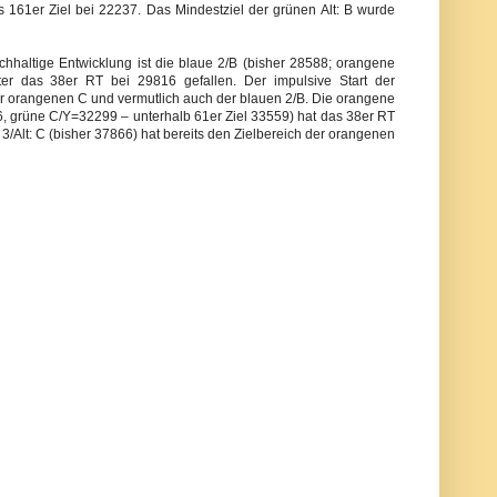
s 161er Ziel bei 22237. Das Mindestziel der grünen Alt: B wurde
chhaltige Entwicklung ist die blaue 2/B (bisher 28588; orangene
r das 38er RT bei 29816 gefallen. Der impulsive Start der
er orangenen C und vermutlich auch der blauen 2/B. Die orangene
, grüne C/Y=32299 – unterhalb 61er Ziel 33559) hat das 38er RT
e 3/Alt: C (bisher 37866) hat bereits den Zielbereich der orangenen