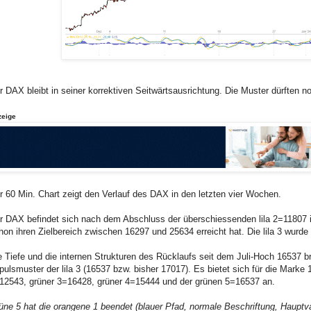
r DAX bleibt in seiner korrektiven Seitwärtsausrichtung. Die Muster dürften no
zeige
r 60 Min. Chart zeigt den Verlauf des DAX in den letzten vier Wochen.
r DAX befindet sich nach dem Abschluss der überschiessenden lila 2=11807 in 
hon ihren Zielbereich zwischen 16297 und 25634 erreicht hat. Die lila 3 wurde
e Tiefe und die internen Strukturen des Rücklaufs seit dem Juli-Hoch 16537 b
pulsmuster der lila 3 (16537 bzw. bisher 17017). Es bietet sich für die Marke
12543, grüner 3=16428, grüner 4=15444 und der grünen 5=16537 an.
üne 5 hat die orangene 1 beendet (blauer Pfad, normale Beschriftung, Hauptva