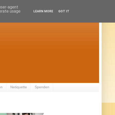
 user-agent
nerate usage
LEARN MORE
GOT IT
en
Netiquette
Spenden