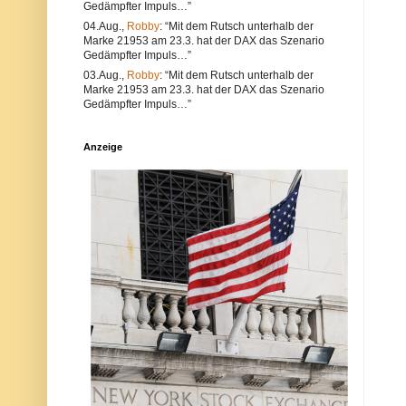
Gedämpfter Impuls…”
e
l
a
t
04.Aug.,
Robby
: “Mit dem Rutsch unterhalb der
l
e
Marke 21953 am 23.3. hat der DAX das Szenario
s
r
Gedämpfter Impuls…”
a
n
u
a
03.Aug.,
Robby
: “Mit dem Rutsch unterhalb der
c
t
Marke 21953 am 23.3. hat der DAX das Szenario
h
i
Gedämpfter Impuls…”
V
v
e
s
r
i
Anzeige
s
n
t
d
ö
d
s
i
s
e
e
P
g
o
e
s
g
t
e
a
n
u
d
c
i
h
e
a
N
u
e
f
t
d
i
e
q
r
u
P
e
l