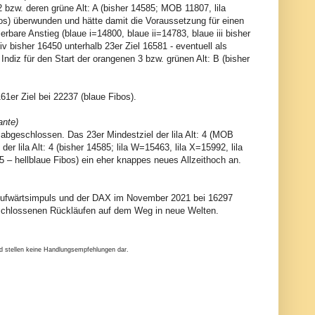
bzw. deren grüne Alt: A (bisher 14585; MOB 11807, lila
bos) überwunden und hätte damit die Voraussetzung für einen
ierbare Anstieg (blaue i=14800, blaue ii=14783, blaue iii bisher
 bisher 16450 unterhalb 23er Ziel 16581 - eventuell als
 Indiz für den Start der orangenen 3 bzw. grünen Alt: B (bisher
61er Ziel bei 22237 (blaue Fibos).
ante)
e abgeschlossen. Das 23er Mindestziel der lila Alt: 4 (MOB
r lila Alt: 4 (bisher 14585; lila W=15463, lila X=15992, lila
5 – hellblaue Fibos) ein eher knappes neues Allzeithoch an.
n Aufwärtsimpuls und der DAX im November 2021 bei 16297
eschlossenen Rückläufen auf dem Weg in neue Welten.
nd stellen keine Handlungsempfehlungen dar.