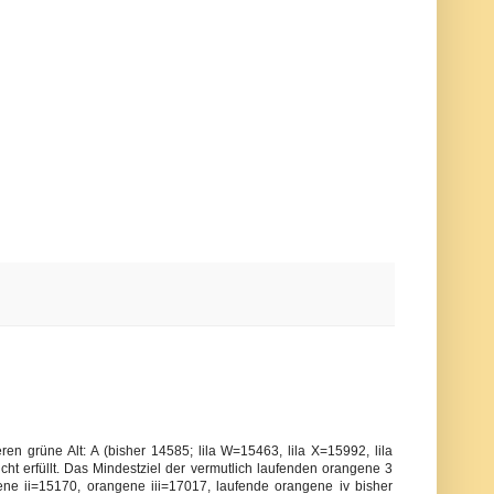
n grüne Alt: A (bisher 14585; lila W=15463, lila X=15992, lila
icht erfüllt. Das Mindestziel der vermutlich laufenden orangene 3
ne ii=15170, orangene iii=17017, laufende orangene iv bisher