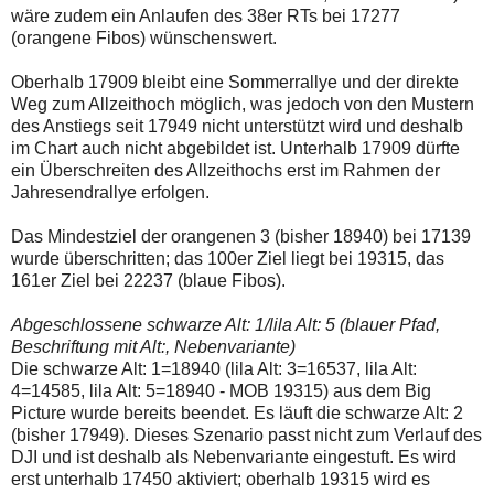
wäre zudem ein Anlaufen des 38er RTs bei 17277
(orangene Fibos) wünschenswert.
Oberhalb 17909 bleibt eine Sommerrallye und der direkte
Weg zum Allzeithoch möglich, was jedoch von den Mustern
des Anstiegs seit 17949 nicht unterstützt wird und deshalb
im Chart auch nicht abgebildet ist. Unterhalb 17909 dürfte
ein Überschreiten des Allzeithochs erst im Rahmen der
Jahresendrallye erfolgen.
Das Mindestziel der orangenen 3 (bisher 18940) bei 17139
wurde überschritten; das 100er Ziel liegt bei 19315, das
161er Ziel bei 22237 (blaue Fibos).
Abgeschlossene schwarze Alt: 1/lila Alt: 5 (blauer Pfad,
Beschriftung mit Alt:, Nebenvariante)
Die schwarze Alt: 1=18940 (lila Alt: 3=16537, lila Alt:
4=14585, lila Alt: 5=18940 - MOB 19315) aus dem Big
Picture wurde bereits beendet. Es läuft die schwarze Alt: 2
(bisher 17949). Dieses Szenario passt nicht zum Verlauf des
DJI und ist deshalb als Nebenvariante eingestuft. Es wird
erst unterhalb 17450 aktiviert; oberhalb 19315 wird es