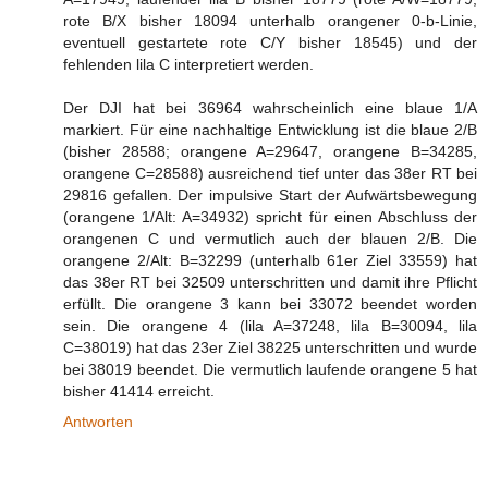
rote B/X bisher 18094 unterhalb orangener 0-b-Linie,
eventuell gestartete rote C/Y bisher 18545) und der
fehlenden lila C interpretiert werden.
Der DJI hat bei 36964 wahrscheinlich eine blaue 1/A
markiert. Für eine nachhaltige Entwicklung ist die blaue 2/B
(bisher 28588; orangene A=29647, orangene B=34285,
orangene C=28588) ausreichend tief unter das 38er RT bei
29816 gefallen. Der impulsive Start der Aufwärtsbewegung
(orangene 1/Alt: A=34932) spricht für einen Abschluss der
orangenen C und vermutlich auch der blauen 2/B. Die
orangene 2/Alt: B=32299 (unterhalb 61er Ziel 33559) hat
das 38er RT bei 32509 unterschritten und damit ihre Pflicht
erfüllt. Die orangene 3 kann bei 33072 beendet worden
sein. Die orangene 4 (lila A=37248, lila B=30094, lila
C=38019) hat das 23er Ziel 38225 unterschritten und wurde
bei 38019 beendet. Die vermutlich laufende orangene 5 hat
bisher 41414 erreicht.
Antworten