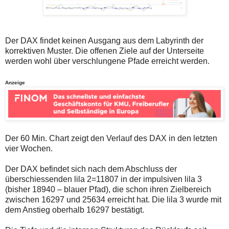
auch
Alternativ
Verstösse
sind
gegen
die
die
Post
Netiquette
auch
Der DAX findet keinen Ausgang aus dem Labyrinth der
oder
auf
korrektiven Muster. Die offenen Ziele auf der Unterseite
ein
der
Missbrauch
Plattform
werden wohl über verschlungene Pfade erreicht werden.
der
wallstreet-
Kommentarfunktion
online.de
Anzeige
sein.
verfügbar.
Bitte
überprüfen
Sie
Ihre
Browsereinstellungen
oder
Der 60 Min. Chart zeigt den Verlauf des DAX in den letzten
Ihre
vier Wochen.
Internetverbindung
und
versuchen
Der DAX befindet sich nach dem Abschluss der
Sie
überschiessenden lila 2=11807 in der impulsiven lila 3
es
(bisher 18940 – blauer Pfad), die schon ihren Zielbereich
zu
zwischen 16297 und 25634 erreicht hat. Die lila 3 wurde mit
einem
späteren
dem Anstieg oberhalb 16297 bestätigt.
Zeitpunkt
noch