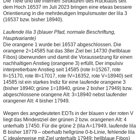
Die Tiefe und die internen Strukturen des Rücklaufs seit
einmal.
dem Hoch 16537 im Juli 2023 bringen eine etwas bessere
Sollte
das
Orientierung in die mehrdeutigen Impulsmuster der lila 3
Problem
(16537 bzw. bisher 18940).
weiterbestehen
bitte
Laufende lila 3 (blauer Pfad, normale Beschriftung,
ich
um
Hauptvariante)
Kontaktaufnahme
Die orangene 1 wurde bei 16537 abgeschlossen. Die
per
orangene 2=14585 hat das 38er Ziel bei 14730 (hellblaue
Mail
Fibos) überwunden und damit die Voraussetzung für einen
robbys-
elliottwellen@online.de.
nachhaltigen Anstieg (orangene 3) erfüllt. Der impulsiv
Bis
interpretierbare Anstieg seit 14585 (rote I=15267, rote
zur
II=15170, rote III=17017, rote IV=16352, rote V=18940) seit
Lösung
14585 ist ein starkes Indiz für eine laufende orangene 3
des
Problems
(bisher 18940; grüne 1=18940, grüne 2 bisher 17949) bzw.
sind
abgeschlossene orangene Alt: 3=18940 nebst laufender
die
orangener Alt: 4 bisher 17949.
Post
auch
auf
Wegen des angedeuteten EDTs in der blauen v der roten V
der
liegt das Mindestziel der grünen 2 bzw. orangenen Alt: 4
Plattform
unterhalb 17450. Für die grüne 2 (lila A=17949, laufende lila
wallstreet-
B bisher 18779 – oberhalb hellgrüne 0-b-Linie, fehlende lila
online.de
verfügbar.
C idealerweise mit Ziel unterhalb 17949; hellblaue Fibos)