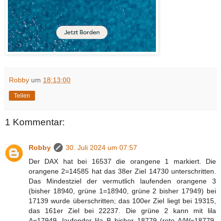
Robby
um
18:13:00
Teilen
1 Kommentar:
Robby
30. Juli 2024 um 07:57
Der DAX hat bei 16537 die orangene 1 markiert. Die
orangene 2=14585 hat das 38er Ziel 14730 unterschritten.
Das Mindestziel der vermutlich laufenden orangene 3
(bisher 18940, grüne 1=18940, grüne 2 bisher 17949) bei
17139 wurde überschritten; das 100er Ziel liegt bei 19315,
das 161er Ziel bei 22237. Die grüne 2 kann mit lila
A=17949, laufender lila B bisher 18779 (rote A/W=18779,