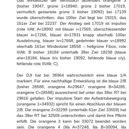
Das Mindestziel der vermutlich laufenden orangene 3
(bisher 19047, grüne 1=18940, grüne 2 bisher 17019,
vermutlich gestartete grüne 3 bisher 19092) bei 17139
wurde überschritten; das 100er Ziel liegt bei 19315, das
161er Ziel bei 22237. Der Anstieg seit 17019 ist impulsiv
(rote I/Alt: A=18992 mit blauer i=17569, überschiessender
blauer ii=17266, blauer iii=17831 knapp oberhalb 100er
Ausdehnung, blauer iv=17668, gedehnter blauer v=18992
oberhalb 161er Mindestziel 18558 – hellgrüne Fibos, rote
II/Alt: B bisher 18184 unterhalb 38er Ziel 18238 (blaue
a/w=18184, blaue b/x bisher 19092, fehlende blaue c/y),
fehlende rote III/Alt: C).
Der DJI hat bei 36964 wahrscheinlich eine blaue 1/A
markiert. Für eine nachhaltige Entwicklung ist die blaue 2/B
(bisher 28588; orangene A=29647, orangene B=34285,
orangene C=28588) ausreichend tief unter das 38er RT bei
29816 gefallen. Der impulsive Start der Aufwärtsbewegung
(orangene 1=34932) spricht für einen Abschluss der blauen
2/B. Die orangene 2=32299 (unterhalb 61er Ziel 33559) hat
das 38er RT bei 32509 unterschritten und damit ihre Pflicht
erfüllt. Die orangene 3 kann bei 33072 beendet worden
sein. Die orangene 4 (lila A=37248, lila B=30094, lila