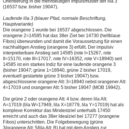
Orientierung in die mehrdeutigen Impulsmuster der lila 3
einmal.
Sollte
(16537 bzw. bisher 19047).
das
Problem
Laufende lila 3 (blauer Pfad, normale Beschriftung,
weiterbestehen
Hauptvariante)
bitte
ich
Die orangene 1 wurde bei 16537 abgeschlossen. Die
um
orangene 2=14585 hat das 38er Ziel bei 14730 (hellblaue
Kontaktaufnahme
Fibos) überwunden und damit die Voraussetzung für einen
per
nachhaltigen Anstieg (orangene 3) erfüllt. Der impulsiv
Mail
robbys-
interpretierbare Anstieg seit 14585 (rote I=15267, rote
elliottwellen@online.de.
II=15170, rote III=17017, rote IV=16352, rote V=18940) seit
Bis
14585 ist ein starkes Indiz für eine laufende orangene 3
zur
(bisher 19047; grüne 1=18940, grüne 2 bisher 17019,
Lösung
des
eventuell gestartete grüne 3 bisher 19047) bzw.
Problems
abgeschlossene orangene Alt: 3=18940 nebst orangener Alt:
sind
4=17019 und orangener Alt: 5 bisher 19047 (MOB 19942).
die
Post
auch
Die grüne 2 oder orangene Alt: 4 bzw. deren lila Alt:
auf
A=17019 (lila W=17949, lila X=18779, lila Y=17019) hat als
der
komplexe Korrektur das Mindestziel unterhalb 17450
Plattform
erreicht und auch das 38er Idealziel bei 17277 (orangene
wallstreet-
online.de
Fibos) unterschritten. Die Folgebewegung (grüne
verfügbar.
3/orangene Alt: 5/lila Alt: B) hat mit dem Anstieg zur