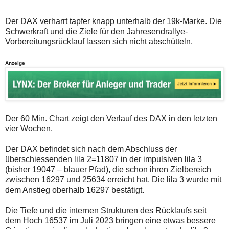
auch
Alternativ
Verstösse
sind
gegen
die
Der DAX verharrt tapfer knapp unterhalb der 19k-Marke. Die
die
Post
Schwerkraft und die Ziele für den Jahresendrallye-
Netiquette
auch
Vorbereitungsrücklauf lassen sich nicht abschütteln.
oder
auf
ein
der
Missbrauch
Plattform
Anzeige
der
wallstreet-
Kommentarfunktion
online.de
sein.
verfügbar.
Bitte
überprüfen
Sie
Ihre
Der 60 Min. Chart zeigt den Verlauf des DAX in den letzten
Browsereinstellungen
vier Wochen.
oder
Ihre
Der DAX befindet sich nach dem Abschluss der
Internetverbindung
und
überschiessenden lila 2=11807 in der impulsiven lila 3
versuchen
(bisher 19047 – blauer Pfad), die schon ihren Zielbereich
Sie
zwischen 16297 und 25634 erreicht hat. Die lila 3 wurde mit
es
dem Anstieg oberhalb 16297 bestätigt.
zu
einem
späteren
Die Tiefe und die internen Strukturen des Rücklaufs seit
Zeitpunkt
dem Hoch 16537 im Juli 2023 bringen eine etwas bessere
noch