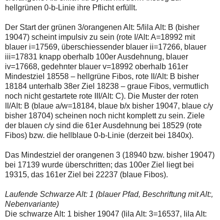
hellgrünen 0-b-Linie ihre Pflicht erfüllt.
Der Start der grünen 3/orangenen Alt: 5/lila Alt: B (bisher
19047) scheint impulsiv zu sein (rote I/Alt: A=18992 mit
blauer i=17569, überschiessender blauer ii=17266, blauer
iii=17831 knapp oberhalb 100er Ausdehnung, blauer
iv=17668, gedehnter blauer v=18992 oberhalb 161er
Mindestziel 18558 – hellgrüne Fibos, rote II/Alt: B bisher
18184 unterhalb 38er Ziel 18238 – graue Fibos, vermutlich
noch nicht gestartete rote III/Alt: C). Die Muster der roten
II/Alt: B (blaue a/w=18184, blaue b/x bisher 19047, blaue c/y
bisher 18704) scheinen noch nicht komplett zu sein. Ziele
der blauen c/y sind die 61er Ausdehnung bei 18529 (rote
Fibos) bzw. die hellblaue 0-b-Linie (derzeit bei 1840x).
Das Mindestziel der orangenen 3 (18940 bzw. bisher 19047)
bei 17139 wurde überschritten; das 100er Ziel liegt bei
19315, das 161er Ziel bei 22237 (blaue Fibos).
Laufende Schwarze Alt: 1 (blauer Pfad, Beschriftung mit Alt:,
Nebenvariante)
Die schwarze Alt: 1 bisher 19047 (lila Alt: 3=16537, lila Alt: