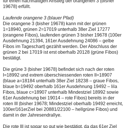
für einen nachhaltigen Anstieg der orangenen 3 (bisher
einmal.
19678) erfüllt.
Sollte
das
Problem
Laufende orangene 3 (blauer Pfad)
weiterbestehen
Die orangene 3 (bisher 19678) kann mit der grünen
bitte
1=18940, grünen 2=17019 unterhalb 38er Ziel 17277
ich
um
(orangene Fibos), laufenden grünen 3 bisher 19678 (100er
Kontaktaufnahme
Ausdehnung 21394, 161er Ausdehnung 24086 – gelbe
per
Fibos im Tageschart) gezählt werden. Der Abschluss der
Mail
grünen 2 bei 17019 ist erst oberhalb 20128 (grüne Fibos)
robbys-
elliottwellen@online.de.
bestätigt.
Bis
zur
Die grüne 3 (bisher 19678) befindet sich nach der roten
Lösung
I=18992 und extrem überschiessenden roten II=18907
des
Problems
(blaue a=18184 unterhalb 38er Ziel 18238 – graue Fibos,
sind
blaue b=19492 oberhalb 161er Ausdehnung 19492 – lila
die
Fibos, blaue c=18907 unterhalb Mindestziel 18992 sowie
Post
61er Ausdehnung bei 19014 – rote Fibos) bereits in der
auch
auf
roten III (bisher 19678; Mindestziel oberhalb 19492 erreicht,
der
100er/161erZiel bei 20881/22100 – hellgrüne Fibos) und
Plattform
damit in der Jahresendrallye.
wallstreet-
online.de
verfügbar.
Die rote III ist sogar so gut wie bestätigt, da das 61er Ziel