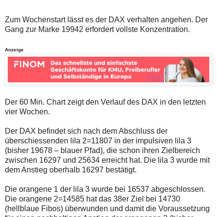
auch
Alternativ
Verstösse
sind
gegen
die
Zum Wochenstart lässt es der DAX verhalten angehen. Der
die
Post
Gang zur Marke 19942 erfordert vollste Konzentration.
Netiquette
auch
oder
auf
ein
der
Anzeige
Missbrauch
Plattform
der
wallstreet-
Kommentarfunktion
online.de
sein.
verfügbar.
Bitte
überprüfen
Der 60 Min. Chart zeigt den Verlauf des DAX in den letzten
Sie
vier Wochen.
Ihre
Browsereinstellungen
oder
Der DAX befindet sich nach dem Abschluss der
Ihre
überschiessenden lila 2=11807 in der impulsiven lila 3
Internetverbindung
(bisher 19678 – blauer Pfad), die schon ihren Zielbereich
und
versuchen
zwischen 16297 und 25634 erreicht hat. Die lila 3 wurde mit
Sie
dem Anstieg oberhalb 16297 bestätigt.
es
zu
Die orangene 1 der lila 3 wurde bei 16537 abgeschlossen.
einem
späteren
Die orangene 2=14585 hat das 38er Ziel bei 14730
Zeitpunkt
(hellblaue Fibos) überwunden und damit die Voraussetzung
noch