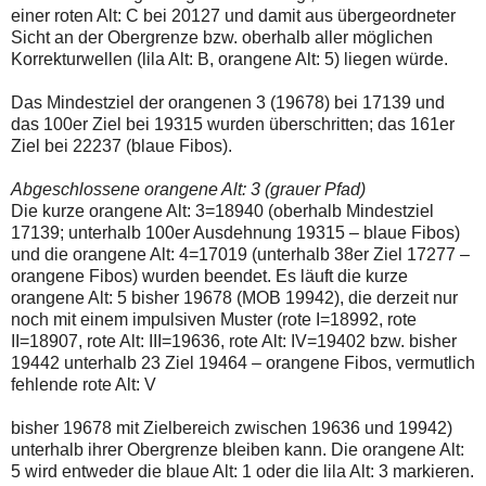
einer roten Alt: C bei 20127 und damit aus übergeordneter
Sicht an der Obergrenze bzw. oberhalb aller möglichen
Korrekturwellen (lila Alt: B, orangene Alt: 5) liegen würde.
Das Mindestziel der orangenen 3 (19678) bei 17139 und
das 100er Ziel bei 19315 wurden überschritten; das 161er
Ziel bei 22237 (blaue Fibos).
Abgeschlossene orangene Alt: 3 (grauer Pfad)
Die kurze orangene Alt: 3=18940 (oberhalb Mindestziel
17139; unterhalb 100er Ausdehnung 19315 – blaue Fibos)
und die orangene Alt: 4=17019 (unterhalb 38er Ziel 17277 –
orangene Fibos) wurden beendet. Es läuft die kurze
orangene Alt: 5 bisher 19678 (MOB 19942), die derzeit nur
noch mit einem impulsiven Muster (rote I=18992, rote
II=18907, rote Alt: III=19636, rote Alt: IV=19402 bzw. bisher
19442 unterhalb 23 Ziel 19464 – orangene Fibos, vermutlich
fehlende rote Alt: V
bisher 19678 mit Zielbereich zwischen 19636 und 19942)
unterhalb ihrer Obergrenze bleiben kann. Die orangene Alt:
5 wird entweder die blaue Alt: 1 oder die lila Alt: 3 markieren.