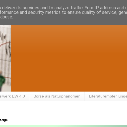
deliver its services and to analyze traffic. Your IP address and
formance and security metrics to ensure quality of service, ge
 abuse.
elwerk EW 4.0
Börse als Naturphänomen
Literaturempfehlung
zeige