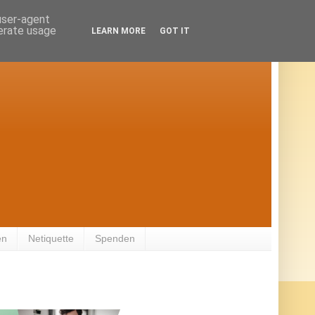
 user-agent
nerate usage
LEARN MORE
GOT IT
en
Netiquette
Spenden