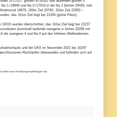
grünen 3=17017, grünen 4=16352 und laufenden grünen 5
lila 1=18940 und lila 2=17019 in der lila 3 (bisher 20426; rote
Mindestziel 19678, 100er Ziel 20783, 161er Ziel 22003 –
wunden; das 161er Ziel liegt bei 21206 (grüne Fibos).
 19315 wurden überschritten; das 161er Ziel liegt bei 22237
ussvorboten (eventuell laufende orangene iv bisher 20256 mit
och die orangene 4 und lila 4 auf den höheren Wellenebenen.
n Aufwärtsimpuls und der DAX im November 2021 bei 16297
geschlossenen Rückläufen überwunden und befinden sich auf
nd stellen keine Handlungsempfehlungen dar.