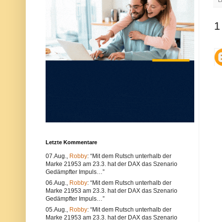
L
u
e
n
r
d
w
1
k
e
ö
n
n
d
n
e
e
n
n
S
s
i
o
e
w
e
o
i
h
n
l
e
t
n
e
a
c
n
h
d
n
e
Letzte Kommentare
i
r
s
e
07.Aug.,
Robby
: “Mit dem Rutsch unterhalb der
c
n
Marke 21953 am 23.3. hat der DAX das Szenario
h
B
e
r
Gedämpfter Impuls…”
P
o
06.Aug.,
Robby
: “Mit dem Rutsch unterhalb der
r
w
Marke 21953 am 23.3. hat der DAX das Szenario
o
s
Gedämpfter Impuls…”
b
e
l
r
05.Aug.,
Robby
: “Mit dem Rutsch unterhalb der
e
.
Marke 21953 am 23.3. hat der DAX das Szenario
m
A