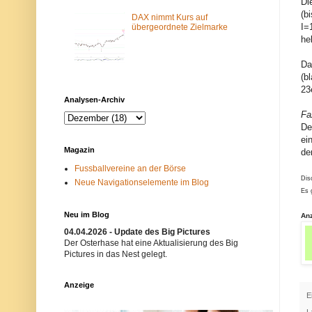
Di
m
N
(b
-
e
DAX nimmt Kurs auf
I=
F
t
übergeordnete Zielmarke
i
z
he
l
w
t
e
Da
e
r
r
k
(b
b
i
23
l
s
Analysen-Archiv
o
t
Fa
c
n
k
i
De
i
c
ei
e
h
Magazin
de
r
t
t
e
Fussballvereine an der Börse
.
r
Dis
Neue Navigationselemente im Blog
E
w
Es 
i
ü
n
n
m
s
Neu im Blog
An
ö
c
g
h
04.04.2026 - Update des Big Pictures
l
t
Der Osterhase hat eine Aktualisierung des Big
i
.
Pictures in das Nest gelegt.
c
B
h
i
e
t
Anzeige
r
t
E
G
e
r
v