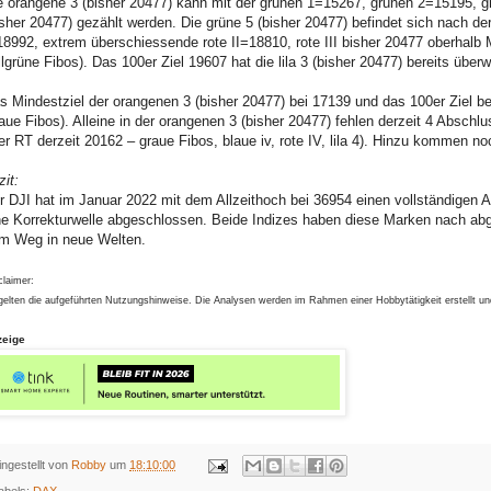
e orangene 3 (bisher 20477) kann mit der grünen 1=15267, grünen 2=15195, 
isher 20477) gezählt werden. Die grüne 5 (bisher 20477) befindet sich nach der 
18992, extrem überschiessende rote II=18810, rote III bisher 20477 oberhalb 
llgrüne Fibos). Das 100er Ziel 19607 hat die lila 3 (bisher 20477) bereits über
s Mindestziel der orangenen 3 (bisher 20477) bei 17139 und das 100er Ziel bei
laue Fibos). Alleine in der orangenen 3 (bisher 20477) fehlen derzeit 4 Abschl
er RT derzeit 20162 – graue Fibos, blaue iv, rote IV, lila 4). Hinzu kommen n
zit:
r DJI hat im Januar 2022 mit dem Allzeithoch bei 36954 einen vollständige
ne Korrekturwelle abgeschlossen. Beide Indizes haben diese Marken nach ab
m Weg in neue Welten.
claimer:
gelten die aufgeführten Nutzungshinweise. Die Analysen werden im Rahmen einer Hobbytätigkeit erstellt u
zeige
ingestellt von
Robby
um
18:10:00