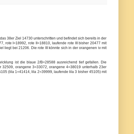
s 38er Ziel 14730 unterschritten und befindet sich bereits in der
, rote I=18992, rote II=18810, laufende rote III bisher 20477 mit
 liegt bei 21206. Die rote III könnte sich in der orangenen iv mit
icklung ist die blaue 2/B=28588 ausreichend tief gefallen. Die
er 32509, orangene 3=33072, orangene 4=38019 unterhalb 23er
105 (lila 1=41414, lila 2=39999, laufende lila 3 bisher 45105) mit