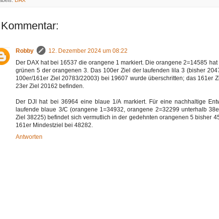
abels:
DAX
 Kommentar:
Robby
12. Dezember 2024 um 08:22
Der DAX hat bei 16537 die orangene 1 markiert. Die orangene 2=14585 hat da
grünen 5 der orangenen 3. Das 100er Ziel der laufenden lila 3 (bisher 20477
100er/161er Ziel 20783/22003) bei 19607 wurde überschritten; das 161er Ziel
23er Ziel 20162 befinden.
Der DJI hat bei 36964 eine blaue 1/A markiert. Für eine nachhaltige Entw
laufende blaue 3/C (orangene 1=34932, orangene 2=32299 unterhalb 38
Ziel 38225) befindet sich vermutlich in der gedehnten orangenen 5 bisher 45
161er Mindestziel bei 48282.
Antworten