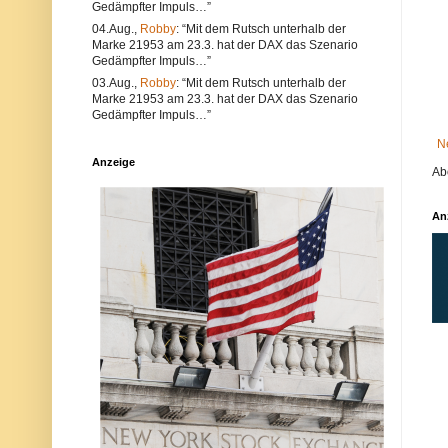
Gedämpfter Impuls…”
e
l
a
t
04.Aug.,
Robby
: “Mit dem Rutsch unterhalb der
l
e
Marke 21953 am 23.3. hat der DAX das Szenario
s
r
Gedämpfter Impuls…”
a
n
u
a
03.Aug.,
Robby
: “Mit dem Rutsch unterhalb der
c
t
Marke 21953 am 23.3. hat der DAX das Szenario
h
i
Gedämpfter Impuls…”
V
v
e
s
N
r
i
Anzeige
s
n
Ab
t
d
ö
d
s
i
An
s
e
e
P
g
o
e
s
g
t
e
a
n
u
d
c
i
h
e
a
N
u
e
f
t
d
i
e
q
r
u
P
e
l