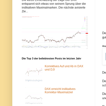
b
b
entspannt sich etwas von seinem Sprung über die
b
b
indikativen Maximalmarken. Die nächste avisierte
y
y
Zie...
s
s
-
-
e
e
l
l
l
l
i
i
o
o
De
t
t
gu
t
t
w
w
e
e
An
l
l
l
l
e
e
n
n
Die Top 3 der beliebtesten Posts im letzten Jahr
.
.
d
d
Korrektives Auf und Ab in DAX
e
e
und DJI
w
ü
De
u
b
r
e
De
d
r
sc
e
d
v
a
DAX erreicht indikatives
o
s
Korrektur-Maximalziel
Di
m
T
un
S
o
p
r
a
-