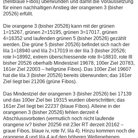
(hellblaue Fibos) überwunden und damit die Voraussetzung
für einen nachhaltigen Anstieg der orangenen 3 (bisher
20526) erfüllt.
Die orangene 3 (bisher 20526) kann mit der grünen
1=15267, grünen 2=15195, grünen 3=17017, grünen
4=16352 und laufenden grünen 5 (bisher 20526) gezählt
werden. Die grüne 5 (bisher 20526) befindet sich nach der
lila 1=18940 und lila 2=17019 in der lila 3 (bisher 20526;
rote I=18992, extrem überschiessende rote II=18810, rote III
bisher 20526 oberhalb Mindestziel 19678, 100er Ziel 20783,
161er Ziel 22003 – hellgrüne Fibos). Das 100er Ziel 19607
hat die lila 3 (bisher 20526) bereits überwunden; das 161er
Ziel liegt bei 21206 (grüne Fibos).
Das Mindestziel der orangenen 3 (bisher 20526) bei 17139
und das 100er Ziel bei 19315 wurden überschritten; das
161er Ziel liegt bei 22237 (blaue Fibos). Alleine in der
orangenen 3 (bisher 20526) fehlen derzeit 4
Abschlussvorboten (vermutlich noch nicht laufende
orangene iv? bisher 20256 mit 23er RT derzeit 20162 –
graue Fibos, blaue iv, rote IV, lila 4). Hinzu kommen noch die
orangene 4 und lila 4 auf den höheren Wellenebenen.