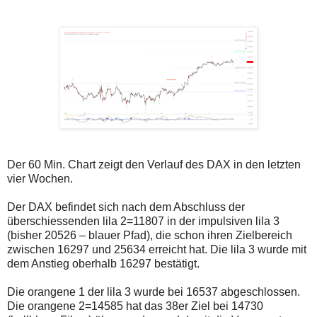
einmal.
Sollte
das
Problem
weiterbestehen
bitte
ich
um
Kontaktaufnahme
per
Mail
robbys-
elliottwellen@online.de.
Bis
zur
Der 60 Min. Chart zeigt den Verlauf des DAX in den letzten
Lösung
vier Wochen.
des
Problems
Der DAX befindet sich nach dem Abschluss der
sind
die
überschiessenden lila 2=11807 in der impulsiven lila 3
Post
(bisher 20526 – blauer Pfad), die schon ihren Zielbereich
auch
zwischen 16297 und 25634 erreicht hat. Die lila 3 wurde mit
auf
dem Anstieg oberhalb 16297 bestätigt.
der
Plattform
wallstreet-
Die orangene 1 der lila 3 wurde bei 16537 abgeschlossen.
online.de
Die orangene 2=14585 hat das 38er Ziel bei 14730
verfügbar.