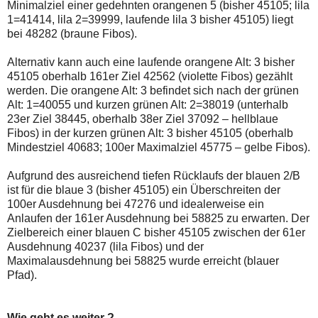
Minimalziel einer gedehnten orangenen 5 (bisher 45105; lila
1=41414, lila 2=39999, laufende lila 3 bisher 45105) liegt
bei 48282 (braune Fibos).
Alternativ kann auch eine laufende orangene Alt: 3 bisher
45105 oberhalb 161er Ziel 42562 (violette Fibos) gezählt
werden. Die orangene Alt: 3 befindet sich nach der grünen
Alt: 1=40055 und kurzen grünen Alt: 2=38019 (unterhalb
23er Ziel 38445, oberhalb 38er Ziel 37092 – hellblaue
Fibos) in der kurzen grünen Alt: 3 bisher 45105 (oberhalb
Mindestziel 40683; 100er Maximalziel 45775 – gelbe Fibos).
Aufgrund des ausreichend tiefen Rücklaufs der blauen 2/B
ist für die blaue 3 (bisher 45105) ein Überschreiten der
100er Ausdehnung bei 47276 und idealerweise ein
Anlaufen der 161er Ausdehnung bei 58825 zu erwarten. Der
Zielbereich einer blauen C bisher 45105 zwischen der 61er
Ausdehnung 40237 (lila Fibos) und der
Maximalausdehnung bei 58825 wurde erreicht (blauer
Pfad).
Wie geht es weiter ?