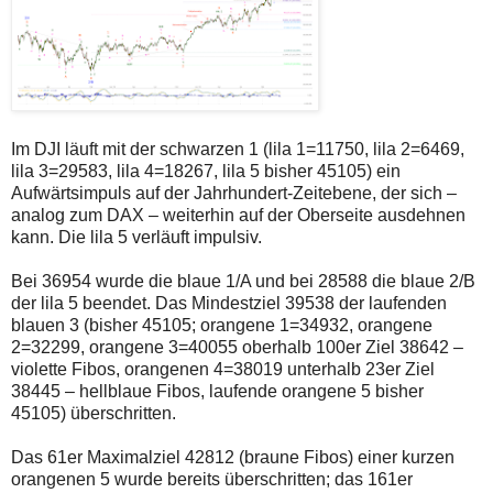
Im DJI läuft mit der schwarzen 1 (lila 1=11750, lila 2=6469,
lila 3=29583, lila 4=18267, lila 5 bisher 45105) ein
Aufwärtsimpuls auf der Jahrhundert-Zeitebene, der sich –
analog zum DAX – weiterhin auf der Oberseite ausdehnen
kann. Die lila 5 verläuft impulsiv.
Bei 36954 wurde die blaue 1/A und bei 28588 die blaue 2/B
der lila 5 beendet. Das Mindestziel 39538 der laufenden
blauen 3 (bisher 45105; orangene 1=34932, orangene
2=32299, orangene 3=40055 oberhalb 100er Ziel 38642 –
violette Fibos, orangenen 4=38019 unterhalb 23er Ziel
38445 – hellblaue Fibos, laufende orangene 5 bisher
45105) überschritten.
Das 61er Maximalziel 42812 (braune Fibos) einer kurzen
orangenen 5 wurde bereits überschritten; das 161er