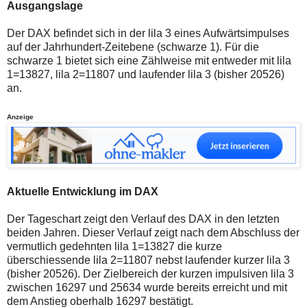
auch
Alternativ
Ausgangslage
Verstösse
sind
gegen
die
Der DAX befindet sich in der lila 3 eines Aufwärtsimpulses
die
Post
auf der Jahrhundert-Zeitebene (schwarze 1). Für die
Netiquette
auch
oder
auf
schwarze 1 bietet sich eine Zählweise mit entweder mit lila
ein
der
1=13827, lila 2=11807 und laufender lila 3 (bisher 20526)
Missbrauch
Plattform
an.
der
wallstreet-
Kommentarfunktion
online.de
sein.
verfügbar.
Anzeige
Bitte
überprüfen
Sie
Ihre
Browsereinstellungen
oder
Aktuelle Entwicklung im DAX
Ihre
Internetverbindung
und
Der Tageschart zeigt den Verlauf des DAX in den letzten
versuchen
beiden Jahren. Dieser Verlauf zeigt nach dem Abschluss der
Sie
vermutlich gedehnten lila 1=13827 die kurze
es
zu
überschiessende lila 2=11807 nebst laufender kurzer lila 3
einem
(bisher 20526). Der Zielbereich der kurzen impulsiven lila 3
späteren
zwischen 16297 und 25634 wurde bereits erreicht und mit
Zeitpunkt
dem Anstieg oberhalb 16297 bestätigt.
noch