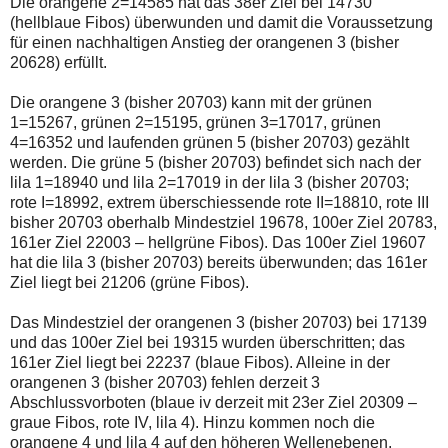
Die orangene 2=14585 hat das 38er Ziel bei 14730
einmal.
(hellblaue Fibos) überwunden und damit die Voraussetzung
Sollte
das
für einen nachhaltigen Anstieg der orangenen 3 (bisher
Problem
20628) erfüllt.
weiterbestehen
bitte
Die orangene 3 (bisher 20703) kann mit der grünen
ich
um
1=15267, grünen 2=15195, grünen 3=17017, grünen
Kontaktaufnahme
4=16352 und laufenden grünen 5 (bisher 20703) gezählt
per
werden. Die grüne 5 (bisher 20703) befindet sich nach der
Mail
lila 1=18940 und lila 2=17019 in der lila 3 (bisher 20703;
robbys-
elliottwellen@online.de.
rote I=18992, extrem überschiessende rote II=18810, rote III
Bis
bisher 20703 oberhalb Mindestziel 19678, 100er Ziel 20783,
zur
161er Ziel 22003 – hellgrüne Fibos). Das 100er Ziel 19607
Lösung
hat die lila 3 (bisher 20703) bereits überwunden; das 161er
des
Problems
Ziel liegt bei 21206 (grüne Fibos).
sind
die
Das Mindestziel der orangenen 3 (bisher 20703) bei 17139
Post
und das 100er Ziel bei 19315 wurden überschritten; das
auch
auf
161er Ziel liegt bei 22237 (blaue Fibos). Alleine in der
der
orangenen 3 (bisher 20703) fehlen derzeit 3
Plattform
Abschlussvorboten (blaue iv derzeit mit 23er Ziel 20309 –
wallstreet-
graue Fibos, rote IV, lila 4). Hinzu kommen noch die
online.de
verfügbar.
orangene 4 und lila 4 auf den höheren Wellenebenen.