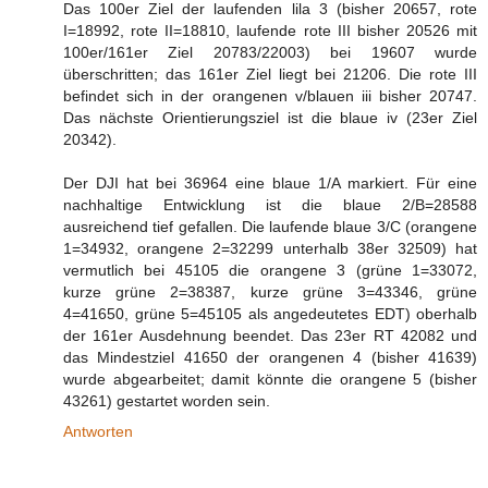
Das 100er Ziel der laufenden lila 3 (bisher 20657, rote
I=18992, rote II=18810, laufende rote III bisher 20526 mit
100er/161er Ziel 20783/22003) bei 19607 wurde
überschritten; das 161er Ziel liegt bei 21206. Die rote III
befindet sich in der orangenen v/blauen iii bisher 20747.
Das nächste Orientierungsziel ist die blaue iv (23er Ziel
20342).
Der DJI hat bei 36964 eine blaue 1/A markiert. Für eine
nachhaltige Entwicklung ist die blaue 2/B=28588
ausreichend tief gefallen. Die laufende blaue 3/C (orangene
1=34932, orangene 2=32299 unterhalb 38er 32509) hat
vermutlich bei 45105 die orangene 3 (grüne 1=33072,
kurze grüne 2=38387, kurze grüne 3=43346, grüne
4=41650, grüne 5=45105 als angedeutetes EDT) oberhalb
der 161er Ausdehnung beendet. Das 23er RT 42082 und
das Mindestziel 41650 der orangenen 4 (bisher 41639)
wurde abgearbeitet; damit könnte die orangene 5 (bisher
43261) gestartet worden sein.
Antworten