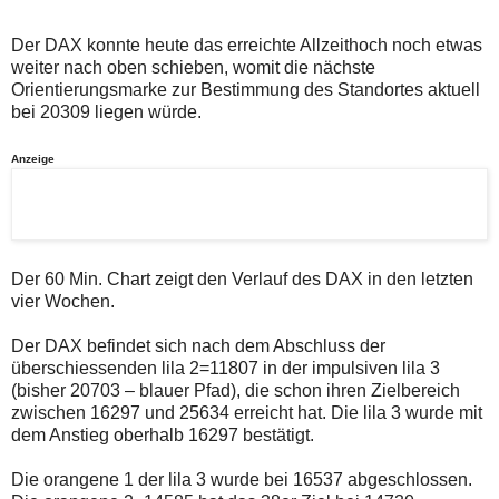
auch
Alternativ
Verstösse
sind
gegen
die
Der DAX konnte heute das erreichte Allzeithoch noch etwas
die
Post
weiter nach oben schieben, womit die nächste
Netiquette
auch
Orientierungsmarke zur Bestimmung des Standortes aktuell
oder
auf
bei 20309 liegen würde.
ein
der
Missbrauch
Plattform
der
wallstreet-
Anzeige
Kommentarfunktion
online.de
sein.
verfügbar.
Bitte
überprüfen
Sie
Ihre
Browsereinstellungen
Der 60 Min. Chart zeigt den Verlauf des DAX in den letzten
oder
vier Wochen.
Ihre
Internetverbindung
Der DAX befindet sich nach dem Abschluss der
und
versuchen
überschiessenden lila 2=11807 in der impulsiven lila 3
Sie
(bisher 20703 – blauer Pfad), die schon ihren Zielbereich
es
zwischen 16297 und 25634 erreicht hat. Die lila 3 wurde mit
zu
dem Anstieg oberhalb 16297 bestätigt.
einem
späteren
Zeitpunkt
Die orangene 1 der lila 3 wurde bei 16537 abgeschlossen.
noch