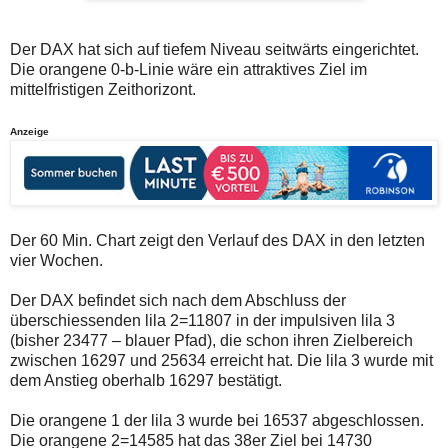
auch
Alternativ
Verstösse
sind
gegen
die
Der DAX hat sich auf tiefem Niveau seitwärts eingerichtet.
die
Post
Die orangene 0-b-Linie wäre ein attraktives Ziel im
Netiquette
auch
oder
auf
mittelfristigen Zeithorizont.
ein
der
Missbrauch
Plattform
Anzeige
der
wallstreet-
Kommentarfunktion
online.de
sein.
verfügbar.
Bitte
überprüfen
Sie
Ihre
Der 60 Min. Chart zeigt den Verlauf des DAX in den letzten
Browsereinstellungen
vier Wochen.
oder
Ihre
Internetverbindung
Der DAX befindet sich nach dem Abschluss der
und
überschiessenden lila 2=11807 in der impulsiven lila 3
versuchen
(bisher 23477 – blauer Pfad), die schon ihren Zielbereich
Sie
es
zwischen 16297 und 25634 erreicht hat. Die lila 3 wurde mit
zu
dem Anstieg oberhalb 16297 bestätigt.
einem
späteren
Die orangene 1 der lila 3 wurde bei 16537 abgeschlossen.
Zeitpunkt
noch
Die orangene 2=14585 hat das 38er Ziel bei 14730