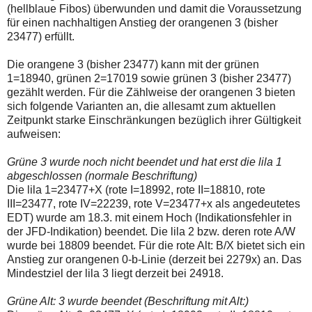
einmal.
(hellblaue Fibos) überwunden und damit die Voraussetzung
Sollte
für einen nachhaltigen Anstieg der orangenen 3 (bisher
das
23477) erfüllt.
Problem
weiterbestehen
bitte
Die orangene 3 (bisher 23477) kann mit der grünen
ich
1=18940, grünen 2=17019 sowie grünen 3 (bisher 23477)
um
gezählt werden. Für die Zählweise der orangenen 3 bieten
Kontaktaufnahme
per
sich folgende Varianten an, die allesamt zum aktuellen
Mail
Zeitpunkt starke Einschränkungen bezüglich ihrer Gültigkeit
robbys-
aufweisen:
elliottwellen@online.de.
Bis
zur
Grüne 3 wurde noch nicht beendet und hat erst die lila 1
Lösung
abgeschlossen (normale Beschriftung)
des
Die lila 1=23477+X (rote I=18992, rote II=18810, rote
Problems
III=23477, rote IV=22239, rote V=23477+x als angedeutetes
sind
die
EDT) wurde am 18.3. mit einem Hoch (Indikationsfehler in
Post
der JFD-Indikation) beendet. Die lila 2 bzw. deren rote A/W
auch
wurde bei 18809 beendet. Für die rote Alt: B/X bietet sich ein
auf
Anstieg zur orangenen 0-b-Linie (derzeit bei 2279x) an. Das
der
Plattform
Mindestziel der lila 3 liegt derzeit bei 24918.
wallstreet-
online.de
Grüne Alt: 3 wurde beendet (Beschriftung mit Alt:)
verfügbar.