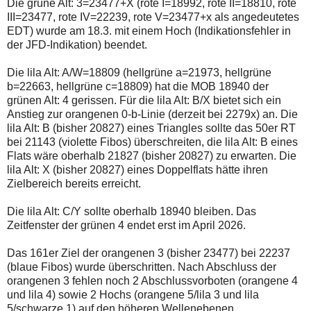
Die grüne Alt: 3=23477+X (rote I=18992, rote II=18810, rote
III=23477, rote IV=22239, rote V=23477+x als angedeutetes
EDT) wurde am 18.3. mit einem Hoch (Indikationsfehler in
der JFD-Indikation) beendet.
Die lila Alt: A/W=18809 (hellgrüne a=21973, hellgrüne
b=22663, hellgrüne c=18809) hat die MOB 18940 der
grünen Alt: 4 gerissen. Für die lila Alt: B/X bietet sich ein
Anstieg zur orangenen 0-b-Linie (derzeit bei 2279x) an. Die
lila Alt: B (bisher 20827) eines Triangles sollte das 50er RT
bei 21143 (violette Fibos) überschreiten, die lila Alt: B eines
Flats wäre oberhalb 21827 (bisher 20827) zu erwarten. Die
lila Alt: X (bisher 20827) eines Doppelflats hätte ihren
Zielbereich bereits erreicht.
Die lila Alt: C/Y sollte oberhalb 18940 bleiben. Das
Zeitfenster der grünen 4 endet erst im April 2026.
Das 161er Ziel der orangenen 3 (bisher 23477) bei 22237
(blaue Fibos) wurde überschritten. Nach Abschluss der
orangenen 3 fehlen noch 2 Abschlussvorboten (orangene 4
und lila 4) sowie 2 Hochs (orangene 5/lila 3 und lila
5/schwarze 1) auf den höheren Wellenebenen.