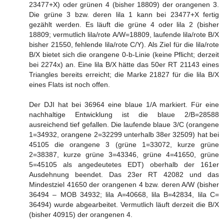
23477+X) oder grünen 4 (bisher 18809) der orangenen 3.
Die grüne 3 bzw. deren lila 1 kann bei 23477+X fertig
gezählt werden. Es läuft die grüne 4 oder lila 2 (bisher
18809; vermutlich lila/rote A/W=18809, laufende lila/rote B/X
bisher 21550, fehlende lila/rote C/Y). Als Ziel für die lila/rote
B/X bietet sich die orangene 0-b-Linie (keine Pflicht; derzeit
bei 2274x) an. Eine lila B/X hätte das 50er RT 21143 eines
Triangles bereits erreicht; die Marke 21827 für die lila B/X
eines Flats ist noch offen.
Der DJI hat bei 36964 eine blaue 1/A markiert. Für eine
nachhaltige Entwicklung ist die blaue 2/B=28588
ausreichend tief gefallen. Die laufende blaue 3/C (orangene
1=34932, orangene 2=32299 unterhalb 38er 32509) hat bei
45105 die orangene 3 (grüne 1=33072, kurze grüne
2=38387, kurze grüne 3=43346, grüne 4=41650, grüne
5=45105 als angedeutetes EDT) oberhalb der 161er
Ausdehnung beendet. Das 23er RT 42082 und das
Mindestziel 41650 der orangenen 4 bzw. deren A/W (bisher
36494 – MOB 34932; lila A=40668, lila B=42834, lila C=
36494) wurde abgearbeitet. Vermutlich läuft derzeit die B/X
(bisher 40915) der orangenen 4.