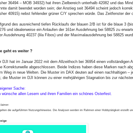
isher 36494 – MOB 34932) hat ihren Zielbereich unterhalb 42082 und das Mind
nnte damit beendet worden sein; der Anstieg seit 36494 scheint jedoch korrek
isher 40915) nebst fehlender grüner C/Y sprechen würde. Das Zeitfenster der
fgrund des ausreichend tiefen Rücklaufs der blauen 2/B ist für die blaue 3 (b
276 und idealerweise ein Anlaufen der 161er Ausdehnung bei 58825 zu erwarte
er Ausdehnung 40237 (lila Fibos) und der Maximalausdehnung bei 58825 wurde 
e geht es weiter ?
r DJI hat im Januar 2022 mit dem Allzeithoch bei 36954 einen vollständige
ne Korrekturwelle abgeschlossen. Beide Indizes haben diese Marken nach ab
m Weg in neue Welten. Die Muster im DAX deuten auf einen nachhaltigen – je
n; die Muster im DJI können zu einer mehrjährigen Stagnation bis zur nächst
 eigener Sache:
h wünsche allen Lesern und ihren Familien ein schönes Osterfest.
claimer:
gelten die aufgeführten Nutzungshinweise. Die Analysen werden im Rahmen einer Hobbytätigkeit erstellt u
zeige