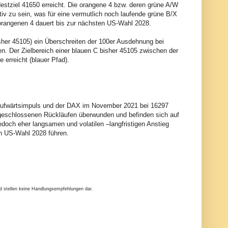
estziel 41650 erreicht. Die orangene 4 bzw. deren grüne A/W
tiv zu sein, was für eine vermutlich noch laufende grüne B/X
 orangenen 4 dauert bis zur nächsten US-Wahl 2028.
isher 45105) ein Überschreiten der 100er Ausdehnung bei
n. Der Zielbereich einer blauen C bisher 45105 zwischen der
erreicht (blauer Pfad).
n Aufwärtsimpuls und der DAX im November 2021 bei 16297
geschlossenen Rückläufen überwunden und befinden sich auf
doch eher langsamen und volatilen –langfristigen Anstieg
en US-Wahl 2028 führen.
nd stellen keine Handlungsempfehlungen dar.