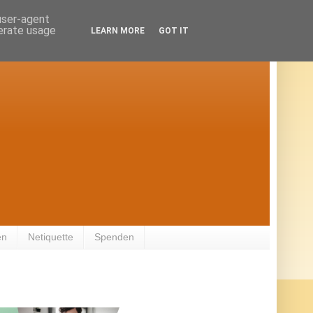
 user-agent
nerate usage
LEARN MORE
GOT IT
en
Netiquette
Spenden