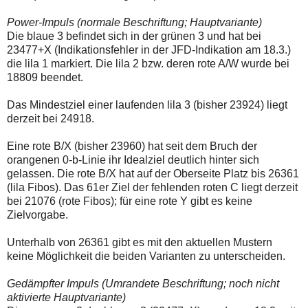
einmal.
Sollte
Power-Impuls (normale Beschriftung; Hauptvariante)
das
Die blaue 3 befindet sich in der grünen 3 und hat bei
Problem
weiterbestehen
23477+X (Indikationsfehler in der JFD-Indikation am 18.3.)
bitte
die lila 1 markiert. Die lila 2 bzw. deren rote A/W wurde bei
ich
18809 beendet.
um
Kontaktaufnahme
per
Das Mindestziel einer laufenden lila 3 (bisher 23924) liegt
Mail
derzeit bei 24918.
robbys-
elliottwellen@online.de.
Eine rote B/X (bisher 23960) hat seit dem Bruch der
Bis
zur
orangenen 0-b-Linie ihr Idealziel deutlich hinter sich
Lösung
gelassen. Die rote B/X hat auf der Oberseite Platz bis 26361
des
(lila Fibos). Das 61er Ziel der fehlenden roten C liegt derzeit
Problems
bei 21076 (rote Fibos); für eine rote Y gibt es keine
sind
die
Zielvorgabe.
Post
auch
Unterhalb von 26361 gibt es mit den aktuellen Mustern
auf
keine Möglichkeit die beiden Varianten zu unterscheiden.
der
Plattform
wallstreet-
Gedämpfter Impuls (Umrandete Beschriftung; noch nicht
online.de
aktivierte Hauptvariante)
verfügbar.