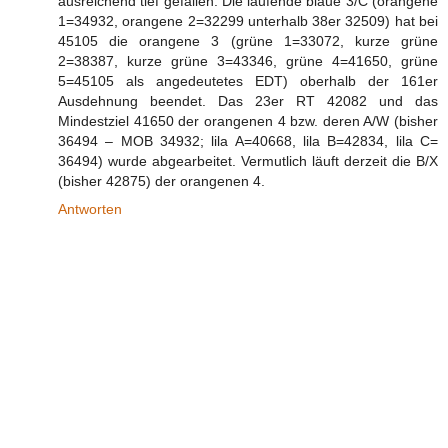
ausreichend tief gefallen. Die laufende blaue 3/C (orangene
1=34932, orangene 2=32299 unterhalb 38er 32509) hat bei
45105 die orangene 3 (grüne 1=33072, kurze grüne
2=38387, kurze grüne 3=43346, grüne 4=41650, grüne
5=45105 als angedeutetes EDT) oberhalb der 161er
Ausdehnung beendet. Das 23er RT 42082 und das
Mindestziel 41650 der orangenen 4 bzw. deren A/W (bisher
36494 – MOB 34932; lila A=40668, lila B=42834, lila C=
36494) wurde abgearbeitet. Vermutlich läuft derzeit die B/X
(bisher 42875) der orangenen 4.
Antworten