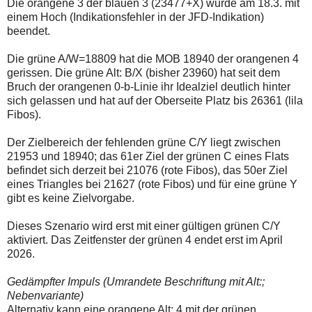
Die orangene 3 der blauen 3 (23477+X) wurde am 18.3. mit
einem Hoch (Indikationsfehler in der JFD-Indikation)
beendet.
Die grüne A/W=18809 hat die MOB 18940 der orangenen 4
gerissen. Die grüne Alt: B/X (bisher 23960) hat seit dem
Bruch der orangenen 0-b-Linie ihr Idealziel deutlich hinter
sich gelassen und hat auf der Oberseite Platz bis 26361 (lila
Fibos).
Der Zielbereich der fehlenden grüne C/Y liegt zwischen
21953 und 18940; das 61er Ziel der grünen C eines Flats
befindet sich derzeit bei 21076 (rote Fibos), das 50er Ziel
eines Triangles bei 21627 (rote Fibos) und für eine grüne Y
gibt es keine Zielvorgabe.
Dieses Szenario wird erst mit einer gültigen grünen C/Y
aktiviert. Das Zeitfenster der grünen 4 endet erst im April
2026.
Gedämpfter Impuls (Umrandete Beschriftung mit Alt:;
Nebenvariante)
Alternativ kann eine orangene Alt: 4 mit der grünen