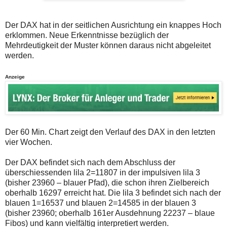
auch
Alternativ
Verstösse
sind
gegen
die
Der DAX hat in der seitlichen Ausrichtung ein knappes Hoch
die
Post
erklommen. Neue Erkenntnisse bezüglich der
Netiquette
auch
oder
auf
Mehrdeutigkeit der Muster können daraus nicht abgeleitet
ein
der
werden.
Missbrauch
Plattform
der
wallstreet-
Kommentarfunktion
online.de
Anzeige
sein.
verfügbar.
Bitte
überprüfen
Sie
Ihre
Browsereinstellungen
Der 60 Min. Chart zeigt den Verlauf des DAX in den letzten
oder
Ihre
vier Wochen.
Internetverbindung
und
Der DAX befindet sich nach dem Abschluss der
versuchen
überschiessenden lila 2=11807 in der impulsiven lila 3
Sie
es
(bisher 23960 – blauer Pfad), die schon ihren Zielbereich
zu
oberhalb 16297 erreicht hat. Die lila 3 befindet sich nach der
einem
blauen 1=16537 und blauen 2=14585 in der blauen 3
späteren
(bisher 23960; oberhalb 161er Ausdehnung 22237 – blaue
Zeitpunkt
noch
Fibos) und kann vielfältig interpretiert werden.