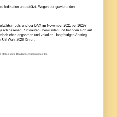
ere Indikation unterstützt. Wegen der gravierenden
n Aufwärtsimpuls und der DAX im November 2021 bei 16297
geschlossenen Rückläufen überwunden und befinden sich auf
doch eher langsamen und volatilen –langfristigen Anstieg
en US-Wahl 2028 führen.
nd stellen keine Handlungsempfehlungen dar.