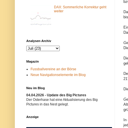
bz
m
N
-
e
DAX: Sommerliche Korrektur geht
F
t
weiter
Da
i
z
bi
l
w
t
e
e
r
Ei
r
k
Da
b
i
l
s
Analysen-Archiv
Ge
o
t
c
n
Di
k
i
i
c
Di
e
h
Magazin
r
t
ge
t
e
Fussballvereine an der Börse
.
r
De
Neue Navigationselemente im Blog
E
w
21
i
ü
n
n
m
s
Neu im Blog
Di
ö
c
g
h
04.04.2026 - Update des Big Pictures
l
t
Ge
Der Osterhase hat eine Aktualisierung des Big
i
.
Pictures in das Nest gelegt.
Al
c
B
gr
h
i
e
t
Anzeige
r
t
In
G
e
je
r
v