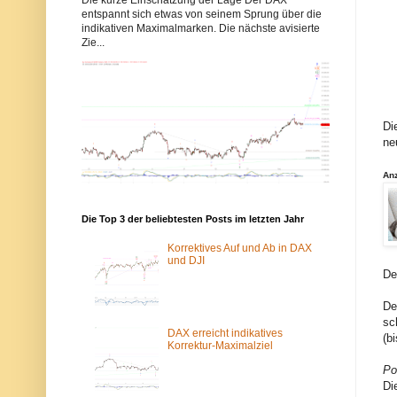
b
b
entspannt sich etwas von seinem Sprung über die
b
b
indikativen Maximalmarken. Die nächste avisierte
y
y
Zie...
s
s
-
-
e
e
l
l
l
l
i
i
o
o
Di
t
t
ne
t
t
w
w
e
e
An
l
l
l
l
e
e
n
n
Die Top 3 der beliebtesten Posts im letzten Jahr
.
.
d
d
Korrektives Auf und Ab in DAX
e
e
und DJI
w
ü
De
u
b
r
e
De
d
r
e
d
sc
v
a
DAX erreicht indikatives
(b
o
s
Korrektur-Maximalziel
m
T
S
o
Po
p
r
Di
a
-