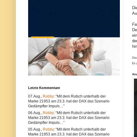
u
e
n
r
Di
d
w
Au
k
e
ö
n
Fa
n
d
n
e
De
e
n
ei
n
S
de
s
i
o
e
hi
w
e
o
i
Dis
h
n
l
e
Es 
t
n
e
a
An
c
n
h
d
n
e
Letzte Kommentare
i
r
s
e
07.Aug.,
Robby
: “Mit dem Rutsch unterhalb der
c
n
Marke 21953 am 23.3. hat der DAX das Szenario
h
B
e
r
Gedämpfter Impuls…”
P
o
06.Aug.,
Robby
: “Mit dem Rutsch unterhalb der
r
w
Marke 21953 am 23.3. hat der DAX das Szenario
o
s
Gedämpfter Impuls…”
b
e
l
r
05.Aug.,
Robby
: “Mit dem Rutsch unterhalb der
e
.
Marke 21953 am 23.3. hat der DAX das Szenario
m
A