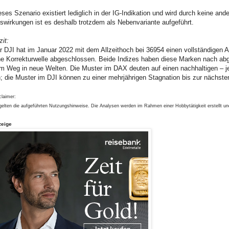
eses Szenario existiert lediglich in der IG-Indikation und wird durch keine and
swirkungen ist es deshalb trotzdem als Nebenvariante aufgeführt.
zit:
r DJI hat im Januar 2022 mit dem Allzeithoch bei 36954 einen vollständige
ne Korrekturwelle abgeschlossen. Beide Indizes haben diese Marken nach ab
m Weg in neue Welten. Die Muster im DAX deuten auf einen nachhaltigen – je
n; die Muster im DJI können zu einer mehrjährigen Stagnation bis zur nächst
claimer:
gelten die aufgeführten Nutzungshinweise. Die Analysen werden im Rahmen einer Hobbytätigkeit erstellt u
zeige