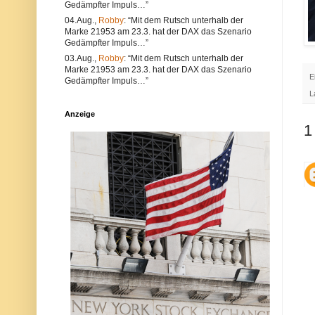
Gedämpfter Impuls…”
e
l
a
t
04.Aug.,
Robby
: “Mit dem Rutsch unterhalb der
l
e
Marke 21953 am 23.3. hat der DAX das Szenario
s
r
Gedämpfter Impuls…”
a
n
u
a
03.Aug.,
Robby
: “Mit dem Rutsch unterhalb der
c
t
Marke 21953 am 23.3. hat der DAX das Szenario
h
i
E
Gedämpfter Impuls…”
V
v
L
e
s
r
i
Anzeige
s
n
t
d
1
ö
d
s
i
s
e
e
P
g
o
e
s
g
t
e
a
n
u
d
c
i
h
e
a
N
u
e
f
t
d
i
e
q
r
u
P
e
l