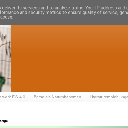
deliver its services and to analyze traffic. Your IP address and
formance and security metrics to ensure quality of service, ge
 abuse.
elwerk EW 4.0
Börse als Naturphänomen
Literaturempfehlung
zeige