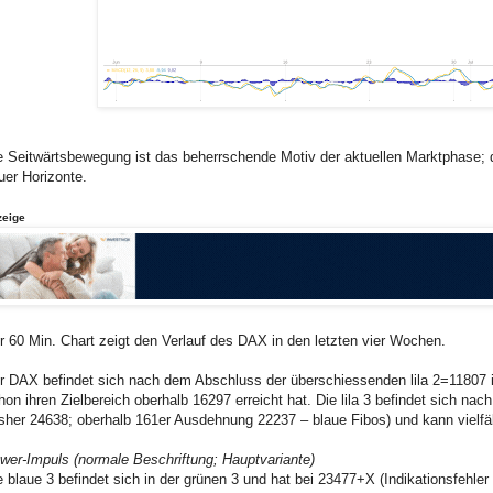
e Seitwärtsbewegung ist das beherrschende Motiv der aktuellen Marktphase; 
uer Horizonte.
zeige
r 60 Min. Chart zeigt den Verlauf des DAX in den letzten vier Wochen.
r DAX befindet sich nach dem Abschluss der überschiessenden lila 2=11807 in 
hon ihren Zielbereich oberhalb 16297 erreicht hat. Die lila 3 befindet sich n
isher 24638; oberhalb 161er Ausdehnung 22237 – blaue Fibos) und kann vielfält
wer-Impuls (normale Beschriftung; Hauptvariante)
e blaue 3 befindet sich in der grünen 3 und hat bei 23477+X (Indikationsfehler in