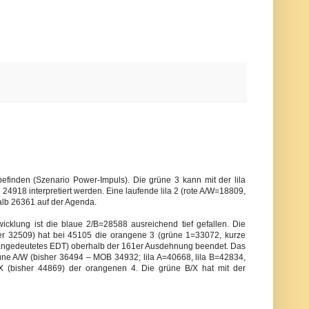
finden (Szenario Power-Impuls). Die grüne 3 kann mit der lila
 24918 interpretiert werden. Eine laufende lila 2 (rote A/W=18809,
halb 26361 auf der Agenda.
icklung ist die blaue 2/B=28588 ausreichend tief gefallen. Die
r 32509) hat bei 45105 die orangene 3 (grüne 1=33072, kurze
angedeutetes EDT) oberhalb der 161er Ausdehnung beendet. Das
ne A/W (bisher 36494 – MOB 34932; lila A=40668, lila B=42834,
B/X (bisher 44869) der orangenen 4. Die grüne B/X hat mit der