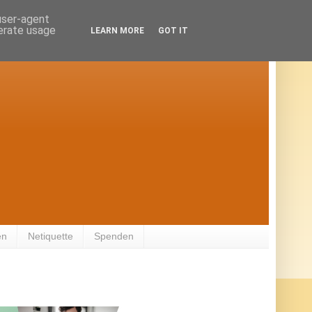
 user-agent
nerate usage
LEARN MORE
GOT IT
en
Netiquette
Spenden