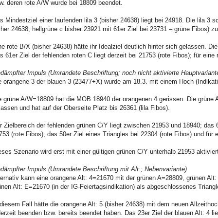
w. deren rote A/W wurde bei 18809 beendet.
s Mindestziel einer laufenden lila 3 (bisher 24638) liegt bei 24918. Die lila 3 
sher 24638, hellgrüne c bisher 23921 mit 61er Ziel bei 23731 – grüne Fibos) zu
ne rote B/X (bisher 24638) hätte ihr Idealziel deutlich hinter sich gelassen. Die
s 61er Ziel der fehlenden roten C liegt derzeit bei 21753 (rote Fibos); für eine
dämpfter Impuls (Umrandete Beschriftung; noch nicht aktivierte Hauptvariant
e orangene 3 der blauen 3 (23477+X) wurde am 18.3. mit einem Hoch (Indikatio
e grüne A/W=18809 hat die MOB 18940 der orangenen 4 gerissen. Die grüne Alt: 
lassen und hat auf der Oberseite Platz bis 26361 (lila Fibos).
r Zielbereich der fehlenden grünen C/Y liegt zwischen 21953 und 18940; das 61
753 (rote Fibos), das 50er Ziel eines Triangles bei 22304 (rote Fibos) und für 
eses Szenario wird erst mit einer gültigen grünen C/Y unterhalb 21953 aktiviert
dämpfter Impuls (Umrandete Beschriftung mit Alt:; Nebenvariante)
ternativ kann eine orangene Alt: 4=21670 mit der grünen A=28809, grünen Alt
ünen Alt: E=21670 (in der IG-Feiertagsindikation) als abgeschlossenes Triangle
 diesem Fall hätte die orangene Alt: 5 (bisher 24638) mit dem neuen Allzeithoch 
derzeit beenden bzw. bereits beendet haben. Das 23er Ziel der blauen Alt: 4 lie