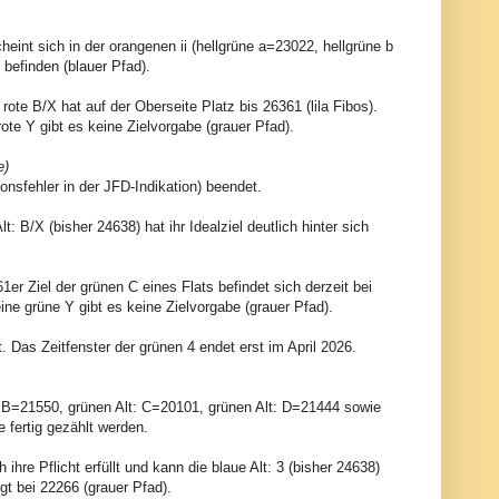
scheint sich in der orangenen ii (hellgrüne a=23022, hellgrüne b
 befinden (blauer Pfad).
 rote B/X hat auf der Oberseite Platz bis 26361 (lila Fibos).
 rote Y gibt es keine Zielvorgabe (grauer Pfad).
e)
nsfehler in der JFD-Indikation) beendet.
B/X (bisher 24638) hat ihr Idealziel deutlich hinter sich
er Ziel der grünen C eines Flats befindet sich derzeit bei
eine grüne Y gibt es keine Zielvorgabe (grauer Pfad).
. Das Zeitfenster der grünen 4 endet erst im April 2026.
: B=21550, grünen Alt: C=20101, grünen Alt: D=21444 sowie
 fertig gezählt werden.
ihre Pflicht erfüllt und kann die blaue Alt: 3 (bisher 24638)
gt bei 22266 (grauer Pfad).