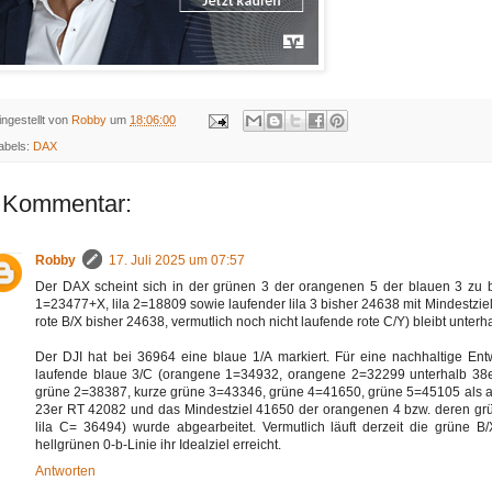
ingestellt von
Robby
um
18:06:00
abels:
DAX
 Kommentar:
Robby
17. Juli 2025 um 07:57
Der DAX scheint sich in der grünen 3 der orangenen 5 der blauen 3 zu be
1=23477+X, lila 2=18809 sowie laufender lila 3 bisher 24638 mit Mindestziel
rote B/X bisher 24638, vermutlich noch nicht laufende rote C/Y) bleibt unter
Der DJI hat bei 36964 eine blaue 1/A markiert. Für eine nachhaltige Entw
laufende blaue 3/C (orangene 1=34932, orangene 2=32299 unterhalb 38e
grüne 2=38387, kurze grüne 3=43346, grüne 4=41650, grüne 5=45105 als 
23er RT 42082 und das Mindestziel 41650 der orangenen 4 bzw. deren grü
lila C= 36494) wurde abgearbeitet. Vermutlich läuft derzeit die grüne 
hellgrünen 0-b-Linie ihr Idealziel erreicht.
Antworten