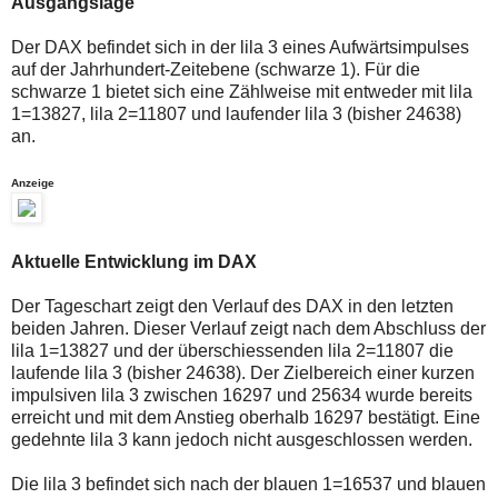
Ausgangslage
auch
Alternativ
Verstösse
sind
gegen
die
Der DAX befindet sich in der lila 3 eines Aufwärtsimpulses
die
Post
auf der Jahrhundert-Zeitebene (schwarze 1). Für die
Netiquette
auch
schwarze 1 bietet sich eine Zählweise mit entweder mit lila
oder
auf
1=13827, lila 2=11807 und laufender lila 3 (bisher 24638)
ein
der
Missbrauch
Plattform
an.
der
wallstreet-
Kommentarfunktion
online.de
Anzeige
sein.
verfügbar.
Bitte
überprüfen
Sie
Ihre
Aktuelle Entwicklung im DAX
Browsereinstellungen
oder
Der Tageschart zeigt den Verlauf des DAX in den letzten
Ihre
beiden Jahren. Dieser Verlauf zeigt nach dem Abschluss der
Internetverbindung
und
lila 1=13827 und der überschiessenden lila 2=11807 die
versuchen
laufende lila 3 (bisher 24638). Der Zielbereich einer kurzen
Sie
impulsiven lila 3 zwischen 16297 und 25634 wurde bereits
es
erreicht und mit dem Anstieg oberhalb 16297 bestätigt. Eine
zu
einem
gedehnte lila 3 kann jedoch nicht ausgeschlossen werden.
späteren
Zeitpunkt
Die lila 3 befindet sich nach der blauen 1=16537 und blauen
noch