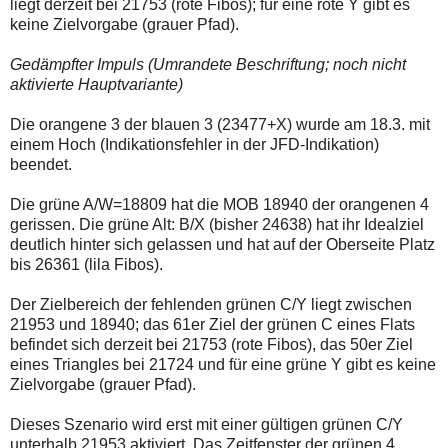
liegt derzeit bei 21753 (rote Fibos); für eine rote Y gibt es
keine Zielvorgabe (grauer Pfad).
Gedämpfter Impuls (Umrandete Beschriftung; noch nicht
aktivierte Hauptvariante)
Die orangene 3 der blauen 3 (23477+X) wurde am 18.3. mit
einem Hoch (Indikationsfehler in der JFD-Indikation)
beendet.
Die grüne A/W=18809 hat die MOB 18940 der orangenen 4
gerissen. Die grüne Alt: B/X (bisher 24638) hat ihr Idealziel
deutlich hinter sich gelassen und hat auf der Oberseite Platz
bis 26361 (lila Fibos).
Der Zielbereich der fehlenden grünen C/Y liegt zwischen
21953 und 18940; das 61er Ziel der grünen C eines Flats
befindet sich derzeit bei 21753 (rote Fibos), das 50er Ziel
eines Triangles bei 21724 und für eine grüne Y gibt es keine
Zielvorgabe (grauer Pfad).
Dieses Szenario wird erst mit einer gültigen grünen C/Y
unterhalb 21953 aktiviert. Das Zeitfenster der grünen 4