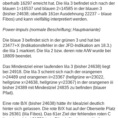
oberhalb 16297 erreicht hat. Die lila 3 befindet sich nach der
blauen 1=16537 und blauen 2=14585 in der blauen 3
(bisher 24638; oberhalb 161er Ausdehnung 22237 – blaue
Fibos) und kann vielfältig interpretiert werden.
Power-Impuls (normale Beschriftung; Hauptvariante)
Die blaue 3 befindet sich in der grünen 3 und hat bei
23477+X (Indikationsfehler in der JFD-Indikation am 18.3.)
die lila 1 markiert. Die lila 2 bzw. deren rote A/W wurde bei
18809 beendet.
Das Mindestziel einer laufenden lila 3 (bisher 24638) liegt
bei 24918. Die lila 3 scheint sich nach der orangenen
i=24489 und orangenen ii=23367 (hellgrüne w=23022,
hellgrüne x=24638, hellgrüne y=23367) in der orangenen iii
bisher 24389 mit Mindestziel 24835 zu befinden (blauer
Pfad).
Eine rote B/X (bisher 24638) hätte ihr Idealziel deutlich
hinter sich gelassen. Die rote B/X hat auf der Oberseite Platz
bis 26361 (lila Fibos). Das 61er Ziel der fehlenden roten C