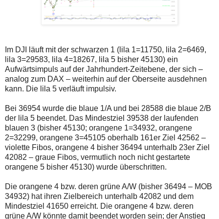
Im DJI läuft mit der schwarzen 1 (lila 1=11750, lila 2=6469,
lila 3=29583, lila 4=18267, lila 5 bisher 45130) ein
Aufwärtsimpuls auf der Jahrhundert-Zeitebene, der sich –
analog zum DAX – weiterhin auf der Oberseite ausdehnen
kann. Die lila 5 verläuft impulsiv.
Bei 36954 wurde die blaue 1/A und bei 28588 die blaue 2/B
der lila 5 beendet. Das Mindestziel 39538 der laufenden
blauen 3 (bisher 45130; orangene 1=34932, orangene
2=32299, orangene 3=45105 oberhalb 161er Ziel 42562 –
violette Fibos, orangene 4 bisher 36494 unterhalb 23er Ziel
42082 – graue Fibos, vermutlich noch nicht gestartete
orangene 5 bisher 45130) wurde überschritten.
Die orangene 4 bzw. deren grüne A/W (bisher 36494 – MOB
34932) hat ihren Zielbereich unterhalb 42082 und dem
Mindestziel 41650 erreicht. Die orangene 4 bzw. deren
grüne A/W könnte damit beendet worden sein; der Anstieg