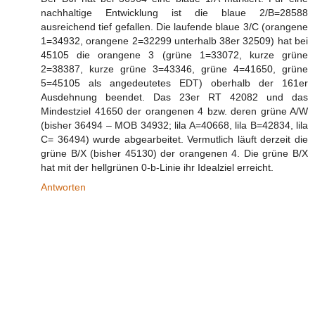
nachhaltige Entwicklung ist die blaue 2/B=28588
ausreichend tief gefallen. Die laufende blaue 3/C (orangene
1=34932, orangene 2=32299 unterhalb 38er 32509) hat bei
45105 die orangene 3 (grüne 1=33072, kurze grüne
2=38387, kurze grüne 3=43346, grüne 4=41650, grüne
5=45105 als angedeutetes EDT) oberhalb der 161er
Ausdehnung beendet. Das 23er RT 42082 und das
Mindestziel 41650 der orangenen 4 bzw. deren grüne A/W
(bisher 36494 – MOB 34932; lila A=40668, lila B=42834, lila
C= 36494) wurde abgearbeitet. Vermutlich läuft derzeit die
grüne B/X (bisher 45130) der orangenen 4. Die grüne B/X
hat mit der hellgrünen 0-b-Linie ihr Idealziel erreicht.
Antworten