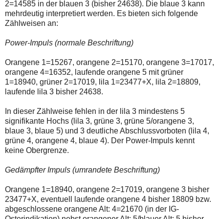
2=14585 in der blauen 3 (bisher 24638). Die blaue 3 kann
einmal.
Sollte
mehrdeutig interpretiert werden. Es bieten sich folgende
das
Zählweisen an:
Problem
weiterbestehen
Power-Impuls (normale Beschriftung)
bitte
ich
um
Orangene 1=15267, orangene 2=15170, orangene 3=17017,
Kontaktaufnahme
orangene 4=16352, laufende orangene 5 mit grüner
per
1=18940, grüner 2=17019, lila 1=23477+X, lila 2=18809,
Mail
robbys-
laufende lila 3 bisher 24638.
elliottwellen@online.de.
Bis
In dieser Zählweise fehlen in der lila 3 mindestens 5
zur
signifikante Hochs (lila 3, grüne 3, grüne 5/orangene 3,
Lösung
des
blaue 3, blaue 5) und 3 deutliche Abschlussvorboten (lila 4,
Problems
grüne 4, orangene 4, blaue 4). Der Power-Impuls kennt
sind
keine Obergrenze.
die
Post
auch
Gedämpfter Impuls (umrandete Beschriftung)
auf
der
Orangene 1=18940, orangene 2=17019, orangene 3 bisher
Plattform
23477+X, eventuell laufende orangene 4 bisher 18809 bzw.
wallstreet-
online.de
abgeschlossene orangene Alt: 4=21670 (in der IG-
verfügbar.
Osterindikation) nebst orangener Alt: 5/blauer Alt: 5 bisher