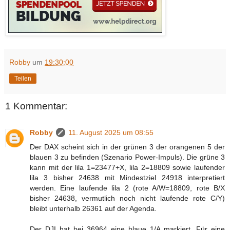
Robby
um
19:30:00
Teilen
1 Kommentar:
Robby
11. August 2025 um 08:55
Der DAX scheint sich in der grünen 3 der orangenen 5 der
blauen 3 zu befinden (Szenario Power-Impuls). Die grüne 3
kann mit der lila 1=23477+X, lila 2=18809 sowie laufender
lila 3 bisher 24638 mit Mindestziel 24918 interpretiert
werden. Eine laufende lila 2 (rote A/W=18809, rote B/X
bisher 24638, vermutlich noch nicht laufende rote C/Y)
bleibt unterhalb 26361 auf der Agenda.
Der DJI hat bei 36964 eine blaue 1/A markiert. Für eine