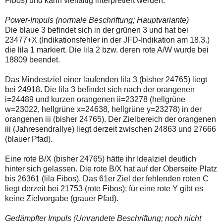
Fibos) und kann vielfältig interpretiert werden.
einmal.
Sollte
das
Power-Impuls (normale Beschriftung; Hauptvariante)
Problem
Die blaue 3 befindet sich in der grünen 3 und hat bei
weiterbestehen
23477+X (Indikationsfehler in der JFD-Indikation am 18.3.)
bitte
die lila 1 markiert. Die lila 2 bzw. deren rote A/W wurde bei
ich
um
18809 beendet.
Kontaktaufnahme
per
Das Mindestziel einer laufenden lila 3 (bisher 24765) liegt
Mail
bei 24918. Die lila 3 befindet sich nach der orangenen
robbys-
elliottwellen@online.de.
i=24489 und kurzen orangenen ii=23278 (hellgrüne
Bis
w=23022, hellgrüne x=24638, hellgrüne y=23278) in der
zur
orangenen iii (bisher 24765). Der Zielbereich der orangenen
Lösung
iii (Jahresendrallye) liegt derzeit zwischen 24863 und 27666
des
Problems
(blauer Pfad).
sind
die
Eine rote B/X (bisher 24765) hätte ihr Idealziel deutlich
Post
hinter sich gelassen. Die rote B/X hat auf der Oberseite Platz
auch
auf
bis 26361 (lila Fibos). Das 61er Ziel der fehlenden roten C
der
liegt derzeit bei 21753 (rote Fibos); für eine rote Y gibt es
Plattform
keine Zielvorgabe (grauer Pfad).
wallstreet-
online.de
verfügbar.
Gedämpfter Impuls (Umrandete Beschriftung; noch nicht