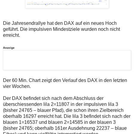
auch
Alternativ
Verstösse
sind
gegen
die
die
Post
Netiquette
auch
Die Jahresendrallye hat den DAX auf ein neues Hoch
oder
auf
geführt. Die impulsiven Mindestziele wurden noch nicht
ein
der
erreicht.
Missbrauch
Plattform
der
wallstreet-
Kommentarfunktion
online.de
Anzeige
sein.
verfügbar.
Bitte
überprüfen
Sie
Ihre
Browsereinstellungen
oder
Der 60 Min. Chart zeigt den Verlauf des DAX in den letzten
Ihre
vier Wochen.
Internetverbindung
und
versuchen
Der DAX befindet sich nach dem Abschluss der
Sie
überschiessenden lila 2=11807 in der impulsiven lila 3
es
(bisher 24765 – blauer Pfad), die schon ihren Zielbereich
zu
oberhalb 16297 erreicht hat. Die lila 3 befindet sich nach der
einem
späteren
blauen 1=16537 und blauen 2=14585 in der blauen 3
Zeitpunkt
(bisher 24765; oberhalb 161er Ausdehnung 22237 – blaue
noch