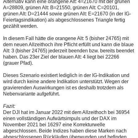
Alternativ kann eine orangene Alt: 4=21670 mit der grünen
A=28809, grünen Alt: B=21550, grünen Alt: C=20101,
grünen Alt: D=21444 sowie grünen Alt: E=21670 (in der IG-
Feiertagsindikation) als abgeschlossenes Triangle fertig
gezählt werden.
In diesem Fall hätte die orangene Alt: 5 (bisher 24765) mit
dem neuen Allzeithoch ihre Pflicht erfüllt und kann die blaue
Alt: 3 (bisher 24765) jederzeit beenden bzw. bereits beendet
haben. Das 23er Ziel der blauen Alt: 4 liegt bei 22266
(grauer Pfad).
Dieses Szenario existiert lediglich in der IG-Indikation und
wird durch keine andere Indikation unterstützt. Wegen der
gravierenden Auswirkungen ist es deshalb trotzdem als
Nebenvariante aufgeführt.
Fazit:
Der DJI hat im Januar 2022 mit dem Allzeithoch bei 36954
einen vollständigen Aufwärtsimpuls und der DAX im
November 2021 bei 16297 eine Korrekturwelle
abgeschlossen. Beide Indizes haben diese Marken nach
abgeschlossenen Rückläufen überwunden und befinden