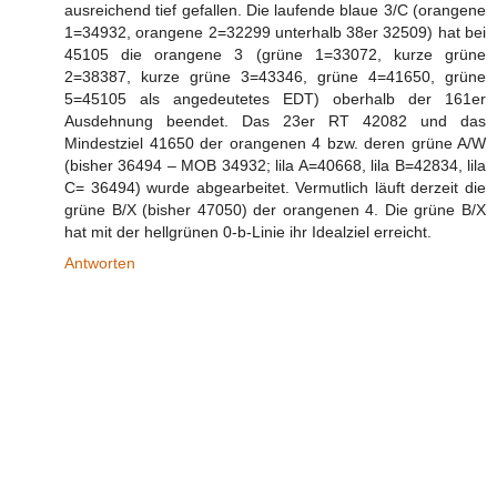
ausreichend tief gefallen. Die laufende blaue 3/C (orangene
1=34932, orangene 2=32299 unterhalb 38er 32509) hat bei
45105 die orangene 3 (grüne 1=33072, kurze grüne
2=38387, kurze grüne 3=43346, grüne 4=41650, grüne
5=45105 als angedeutetes EDT) oberhalb der 161er
Ausdehnung beendet. Das 23er RT 42082 und das
Mindestziel 41650 der orangenen 4 bzw. deren grüne A/W
(bisher 36494 – MOB 34932; lila A=40668, lila B=42834, lila
C= 36494) wurde abgearbeitet. Vermutlich läuft derzeit die
grüne B/X (bisher 47050) der orangenen 4. Die grüne B/X
hat mit der hellgrünen 0-b-Linie ihr Idealziel erreicht.
Antworten