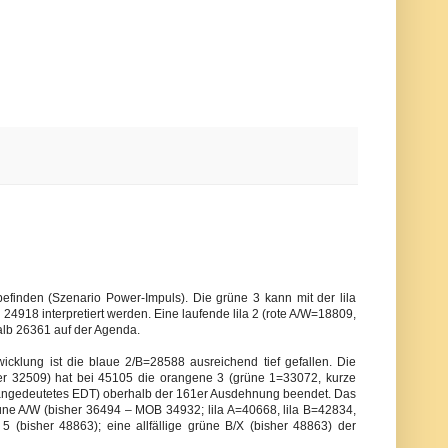
finden (Szenario Power-Impuls). Die grüne 3 kann mit der lila
 24918 interpretiert werden. Eine laufende lila 2 (rote A/W=18809,
halb 26361 auf der Agenda.
icklung ist die blaue 2/B=28588 ausreichend tief gefallen. Die
r 32509) hat bei 45105 die orangene 3 (grüne 1=33072, kurze
angedeutetes EDT) oberhalb der 161er Ausdehnung beendet. Das
ne A/W (bisher 36494 – MOB 34932; lila A=40668, lila B=42834,
 5 (bisher 48863); eine allfällige grüne B/X (bisher 48863) der