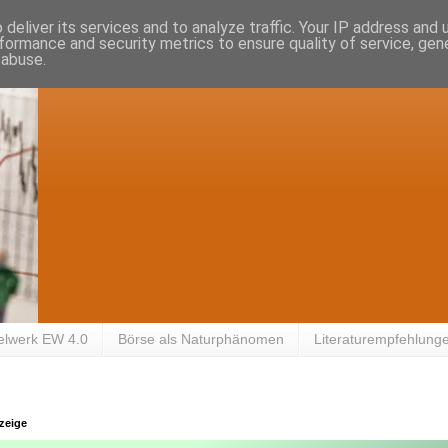
deliver its services and to analyze traffic. Your IP address and
formance and security metrics to ensure quality of service, ge
 abuse.
elwerk EW 4.0
Börse als Naturphänomen
Literaturempfehlung
zeige