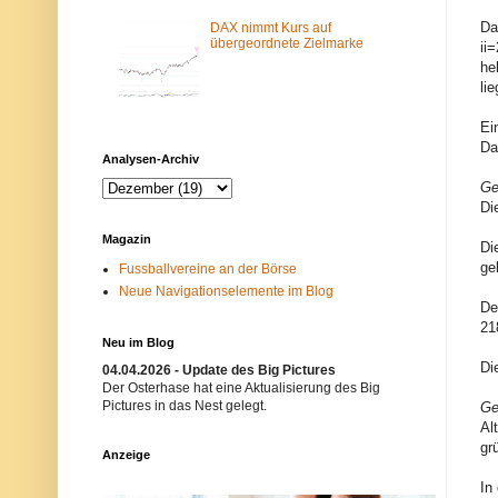
m
N
Da
-
e
DAX nimmt Kurs auf
F
t
übergeordnete Zielmarke
ii
i
z
he
l
w
li
t
e
e
r
r
k
Ei
b
i
Da
l
s
Analysen-Archiv
o
t
c
n
Ge
k
i
Di
i
c
e
h
Magazin
r
t
Di
t
e
ge
Fussballvereine an der Börse
.
r
Neue Navigationselemente im Blog
E
w
De
i
ü
n
n
21
m
s
Neu im Blog
ö
c
Di
g
h
04.04.2026 - Update des Big Pictures
l
t
Der Osterhase hat eine Aktualisierung des Big
i
.
Pictures in das Nest gelegt.
Ge
c
B
Al
h
i
gr
e
t
Anzeige
r
t
G
e
In
r
v