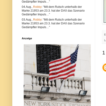
Gedämpfter Impuls…”
e
l
a
t
04.Aug.,
Robby
: “Mit dem Rutsch unterhalb der
l
e
Marke 21953 am 23.3. hat der DAX das Szenario
s
r
Gedämpfter Impuls…”
a
n
u
a
03.Aug.,
Robby
: “Mit dem Rutsch unterhalb der
c
t
Marke 21953 am 23.3. hat der DAX das Szenario
h
i
Gedämpfter Impuls…”
V
v
e
s
E
r
i
Anzeige
s
n
L
t
d
ö
d
s
i
1
s
e
e
P
g
o
e
s
g
t
e
a
n
u
d
c
i
h
e
a
N
u
e
f
t
d
i
e
q
r
u
P
e
l