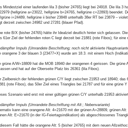
s Mindestziel einer laufenden lila 3 (bisher 24765) liegt bei 24918. Die lila 
=22979 (hellgrüne a=23022, hellgrüne b=24765, hellgrüne c=22893) beendet. Der
llgrüne i=24489, hellgrüne ii bisher 23848 unterhalb 38er RT bei 23879 – violet
egt derzeit zwischen 24982 und 27281 (blauer Pfad).
ne rote B/X (bisher 24765) hätte ihr Idealziel deutlich hinter sich gelassen. Die
s 61er Ziel der fehlenden roten C liegt derzeit bei 21881 (rote Fibos); für eine
dämpfter Impuls (Umrandete Beschriftung; noch nicht aktivierte Hauptvariant
e orangene 3 der blauen 3 (23477+X) wurde am 18.3. mit einem Hoch (Indikatio
e grüne A/W=18809 hat die MOB 18940 der orangenen 4 gerissen. Die grüne Alt: 
lassen und hat auf der Oberseite Platz bis 26361 (lila Fibos).
r Zielbereich der fehlenden grünen C/Y liegt zwischen 21953 und 18940; das 61
881 (rote Fibos), das 50er Ziel eines Triangles bei 21787 und für eine grüne Y 
eses Szenario wird erst mit einer gültigen grünen C/Y unterhalb 21953 aktiviert
dämpfter Impuls (Umrandete Beschriftung mit Alt:; Nebenvariante)
ternativ kann eine orangene Alt: 4=21670 mit der grünen A=28809, grünen Alt
ünen Alt: E=21670 (in der IG-Feiertagsindikation) als abgeschlossenes Triangle
 diesem Fall hätte die orangene Alt: 5 (bisher 24765) mit dem neuen Allzeithoch 