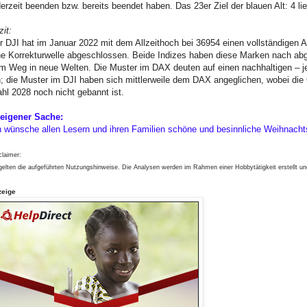
derzeit beenden bzw. bereits beendet haben. Das 23er Ziel der blauen Alt: 4 lie
zit:
r DJI hat im Januar 2022 mit dem Allzeithoch bei 36954 einen vollständige
ne Korrekturwelle abgeschlossen. Beide Indizes haben diese Marken nach ab
m Weg in neue Welten. Die Muster im DAX deuten auf einen nachhaltigen – je
n; die Muster im DJI haben sich mittlerweile dem DAX angeglichen, wobei die
hl 2028 noch nicht gebannt ist.
 eigener Sache:
h wünsche allen Lesern und ihren Familien schöne und besinnliche Weihnachts
claimer:
gelten die aufgeführten Nutzungshinweise. Die Analysen werden im Rahmen einer Hobbytätigkeit erstellt u
zeige