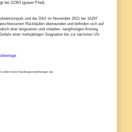
gt bei 22363 (grauer Pfad).
n Aufwärtsimpuls und der DAX im November 2021 bei 16297
geschlossenen Rückläufen überwunden und befinden sich auf
doch eher langsamen und volatilen –langfristigen Anstieg
 Gefahr einer mehrjährigen Stagnation bis zur nächsten US-
feiertage.
nd stellen keine Handlungsempfehlungen dar.