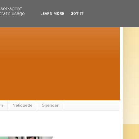
 user-agent
nerate usage
LEARN MORE
GOT IT
en
Netiquette
Spenden