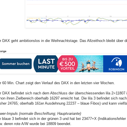
r DAX geht ambitionslos in die Weihnachtstage. Das Allzeithoch bleibt über 
zeige
r 60 Min. Chart zeigt den Verlauf des DAX in den letzten vier Wochen.
r DAX befindet sich nach dem Abschluss der überschiessenden lila 2=11807 in 
hon ihren Zielbereich oberhalb 16297 erreicht hat. Die lila 3 befindet sich n
isher 24765; oberhalb 161er Ausdehnung 22237 – blaue Fibos) und kann vielfält
wer-Impuls (normale Beschriftung; Hauptvariante)
e blaue 3 befindet sich in der grünen 3 und hat bei 23477+X (Indikationsfehler in
w. deren rote A/W wurde bei 18809 beendet.