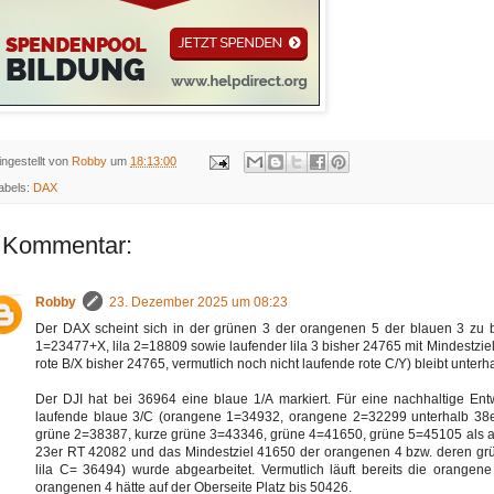
ingestellt von
Robby
um
18:13:00
abels:
DAX
 Kommentar:
Robby
23. Dezember 2025 um 08:23
Der DAX scheint sich in der grünen 3 der orangenen 5 der blauen 3 zu be
1=23477+X, lila 2=18809 sowie laufender lila 3 bisher 24765 mit Mindestziel
rote B/X bisher 24765, vermutlich noch nicht laufende rote C/Y) bleibt unter
Der DJI hat bei 36964 eine blaue 1/A markiert. Für eine nachhaltige Entw
laufende blaue 3/C (orangene 1=34932, orangene 2=32299 unterhalb 38e
grüne 2=38387, kurze grüne 3=43346, grüne 4=41650, grüne 5=45105 als 
23er RT 42082 und das Mindestziel 41650 der orangenen 4 bzw. deren grü
lila C= 36494) wurde abgearbeitet. Vermutlich läuft bereits die orangene
orangenen 4 hätte auf der Oberseite Platz bis 50426.