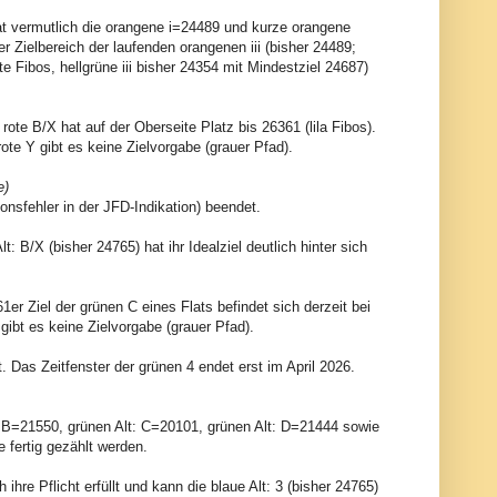
3 hat vermutlich die orangene i=24489 und kurze orangene
 Zielbereich der laufenden orangenen iii (bisher 24489;
te Fibos, hellgrüne iii bisher 24354 mit Mindestziel 24687)
 rote B/X hat auf der Oberseite Platz bis 26361 (lila Fibos).
 rote Y gibt es keine Zielvorgabe (grauer Pfad).
e)
nsfehler in der JFD-Indikation) beendet.
B/X (bisher 24765) hat ihr Idealziel deutlich hinter sich
er Ziel der grünen C eines Flats befindet sich derzeit bei
gibt es keine Zielvorgabe (grauer Pfad).
. Das Zeitfenster der grünen 4 endet erst im April 2026.
: B=21550, grünen Alt: C=20101, grünen Alt: D=21444 sowie
 fertig gezählt werden.
ihre Pflicht erfüllt und kann die blaue Alt: 3 (bisher 24765)