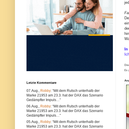
je
u
e
n
r
d
w
Fa
k
e
De
ö
n
ei
n
d
n
e
de
e
n
hi
n
S
Wa
s
i
o
e
w
e
In
o
i
Ic
h
n
l
e
t
n
Dis
e
a
Es 
c
n
h
d
n
e
An
Letzte Kommentare
i
r
s
e
07.Aug.,
Robby
: “Mit dem Rutsch unterhalb der
c
n
Marke 21953 am 23.3. hat der DAX das Szenario
h
B
e
r
Gedämpfter Impuls…”
P
o
06.Aug.,
Robby
: “Mit dem Rutsch unterhalb der
r
w
Marke 21953 am 23.3. hat der DAX das Szenario
o
s
Gedämpfter Impuls…”
b
e
l
r
05.Aug.,
Robby
: “Mit dem Rutsch unterhalb der
e
.
Marke 21953 am 23.3. hat der DAX das Szenario
m
A