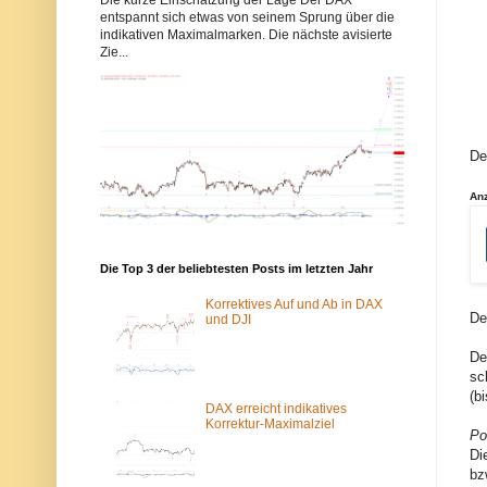
b
b
entspannt sich etwas von seinem Sprung über die
b
b
indikativen Maximalmarken. Die nächste avisierte
y
y
Zie...
s
s
-
-
e
e
l
l
l
l
i
i
o
o
De
t
t
t
t
w
w
An
e
e
l
l
l
l
e
e
n
n
Die Top 3 der beliebtesten Posts im letzten Jahr
.
.
d
d
Korrektives Auf und Ab in DAX
e
e
De
und DJI
w
ü
u
b
De
r
e
sc
d
r
e
d
(b
v
a
DAX erreicht indikatives
o
s
Korrektur-Maximalziel
Po
m
T
S
o
Di
p
r
bz
a
-