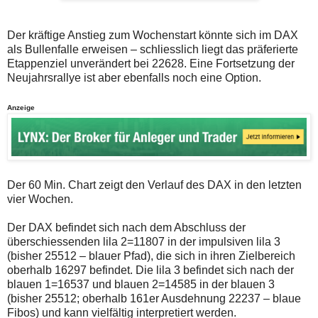
auch
Alternativ
Verstösse
sind
gegen
die
Der kräftige Anstieg zum Wochenstart könnte sich im DAX
die
Post
als Bullenfalle erweisen – schliesslich liegt das präferierte
Netiquette
auch
oder
auf
Etappenziel unverändert bei 22628. Eine Fortsetzung der
ein
der
Neujahrsrallye ist aber ebenfalls noch eine Option.
Missbrauch
Plattform
der
wallstreet-
Kommentarfunktion
online.de
Anzeige
sein.
verfügbar.
Bitte
überprüfen
Sie
Ihre
Browsereinstellungen
Der 60 Min. Chart zeigt den Verlauf des DAX in den letzten
oder
Ihre
vier Wochen.
Internetverbindung
und
Der DAX befindet sich nach dem Abschluss der
versuchen
überschiessenden lila 2=11807 in der impulsiven lila 3
Sie
es
(bisher 25512 – blauer Pfad), die sich in ihren Zielbereich
zu
oberhalb 16297 befindet. Die lila 3 befindet sich nach der
einem
blauen 1=16537 und blauen 2=14585 in der blauen 3
späteren
(bisher 25512; oberhalb 161er Ausdehnung 22237 – blaue
Zeitpunkt
noch
Fibos) und kann vielfältig interpretiert werden.