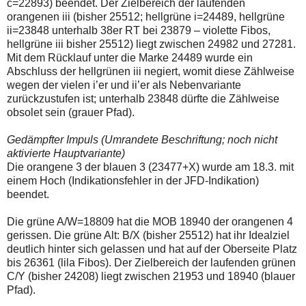
c=22893) beendet. Der Zielbereich der laufenden
orangenen iii (bisher 25512; hellgrüne i=24489, hellgrüne
ii=23848 unterhalb 38er RT bei 23879 – violette Fibos,
hellgrüne iii bisher 25512) liegt zwischen 24982 und 27281.
Mit dem Rücklauf unter die Marke 24489 wurde ein
Abschluss der hellgrünen iii negiert, womit diese Zählweise
wegen der vielen i’er und ii’er als Nebenvariante
zurückzustufen ist; unterhalb 23848 dürfte die Zählweise
obsolet sein (grauer Pfad).
Gedämpfter Impuls (Umrandete Beschriftung; noch nicht
aktivierte Hauptvariante)
Die orangene 3 der blauen 3 (23477+X) wurde am 18.3. mit
einem Hoch (Indikationsfehler in der JFD-Indikation)
beendet.
Die grüne A/W=18809 hat die MOB 18940 der orangenen 4
gerissen. Die grüne Alt: B/X (bisher 25512) hat ihr Idealziel
deutlich hinter sich gelassen und hat auf der Oberseite Platz
bis 26361 (lila Fibos). Der Zielbereich der laufenden grünen
C/Y (bisher 24208) liegt zwischen 21953 und 18940 (blauer
Pfad).