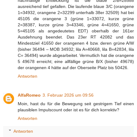
nachhaltige Entwicklung ist die blaue 2/B=28588
ausreichend tief gefallen. Die laufende blaue 3/C (orangene
1=34932, orangene 2=32299 unterhalb 38er 32509) hat bei
45105 die orangene 3 (grüne 1=33072, kurze grüne
2=38387, kurze grüne 3=43346, grüne 4=41650, grüne
5=45105 als angedeutetes EDT) oberhalb der 161er
Ausdehnung beendet. Das 23er RT 42082 und das
Mindestziel 41650 der orangenen 4 bzw. deren grüne A/W
(bisher 36494 – MOB 34932; lila A=40668, lila B=42834, lila
C= 36494) wurde abgearbeitet. Vermutlich hat die orangene
5 49678 erreicht; eine allfällige grüne B/X (bisher 49678)
der orangenen 4 hätte auf der Oberseite Platz bis 50426.
Antworten
AlfaRomeo
3. Februar 2026 um 09:56
Moin, hast du für die Bewegung seit gestrigem Tief einen
plausiblen Impulscount oder ist es für dich korrektiv?
Antworten
Antworten