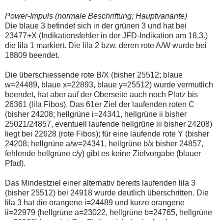
einmal.
Sollte
Power-Impuls (normale Beschriftung; Hauptvariante)
das
Die blaue 3 befindet sich in der grünen 3 und hat bei
Problem
weiterbestehen
23477+X (Indikationsfehler in der JFD-Indikation am 18.3.)
bitte
die lila 1 markiert. Die lila 2 bzw. deren rote A/W wurde bei
ich
18809 beendet.
um
Kontaktaufnahme
per
Die überschiessende rote B/X (bisher 25512; blaue
Mail
w=24489, blaue x=22893, blaue y=25512) wurde vermutlich
robbys-
beendet, hat aber auf der Oberseite auch noch Platz bis
elliottwellen@online.de.
26361 (lila Fibos). Das 61er Ziel der laufenden roten C
Bis
zur
(bisher 24208; hellgrüne i=24341, hellgrüne ii bisher
Lösung
25021/24857, eventuell laufende hellgrüne iii bisher 24208)
des
liegt bei 22628 (rote Fibos); für eine laufende rote Y (bisher
Problems
24208; hellgrüne a/w=24341, hellgrüne b/x bisher 24857,
sind
die
fehlende hellgrüne c/y) gibt es keine Zielvorgabe (blauer
Post
Pfad).
auch
auf
Das Mindestziel einer alternativ bereits laufenden lila 3
der
Plattform
(bisher 25512) bei 24918 wurde deutlich überschritten. Die
wallstreet-
lila 3 hat die orangene i=24489 und kurze orangene
online.de
ii=22979 (hellgrüne a=23022, hellgrüne b=24765, hellgrüne
verfügbar.