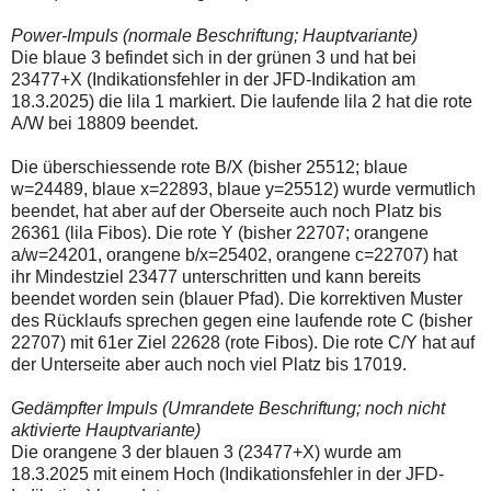
einmal.
Sollte
Power-Impuls (normale Beschriftung; Hauptvariante)
das
Die blaue 3 befindet sich in der grünen 3 und hat bei
Problem
weiterbestehen
23477+X (Indikationsfehler in der JFD-Indikation am
bitte
18.3.2025) die lila 1 markiert. Die laufende lila 2 hat die rote
ich
A/W bei 18809 beendet.
um
Kontaktaufnahme
per
Die überschiessende rote B/X (bisher 25512; blaue
Mail
w=24489, blaue x=22893, blaue y=25512) wurde vermutlich
robbys-
beendet, hat aber auf der Oberseite auch noch Platz bis
elliottwellen@online.de.
26361 (lila Fibos). Die rote Y (bisher 22707; orangene
Bis
zur
a/w=24201, orangene b/x=25402, orangene c=22707) hat
Lösung
ihr Mindestziel 23477 unterschritten und kann bereits
des
beendet worden sein (blauer Pfad). Die korrektiven Muster
Problems
des Rücklaufs sprechen gegen eine laufende rote C (bisher
sind
die
22707) mit 61er Ziel 22628 (rote Fibos). Die rote C/Y hat auf
Post
der Unterseite aber auch noch viel Platz bis 17019.
auch
auf
Gedämpfter Impuls (Umrandete Beschriftung; noch nicht
der
Plattform
aktivierte Hauptvariante)
wallstreet-
Die orangene 3 der blauen 3 (23477+X) wurde am
online.de
18.3.2025 mit einem Hoch (Indikationsfehler in der JFD-
verfügbar.