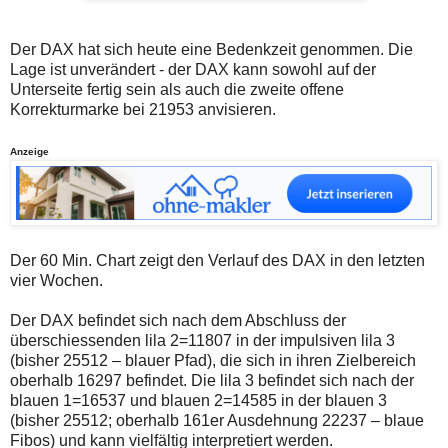
auch
Alternativ
Verstösse
sind
gegen
die
Der DAX hat sich heute eine Bedenkzeit genommen. Die
die
Post
Lage ist unverändert - der DAX kann sowohl auf der
Netiquette
auch
oder
auf
Unterseite fertig sein als auch die zweite offene
ein
der
Korrekturmarke bei 21953 anvisieren.
Missbrauch
Plattform
der
wallstreet-
Kommentarfunktion
online.de
Anzeige
sein.
verfügbar.
Bitte
überprüfen
Sie
Ihre
Browsereinstellungen
Der 60 Min. Chart zeigt den Verlauf des DAX in den letzten
oder
Ihre
vier Wochen.
Internetverbindung
und
Der DAX befindet sich nach dem Abschluss der
versuchen
überschiessenden lila 2=11807 in der impulsiven lila 3
Sie
es
(bisher 25512 – blauer Pfad), die sich in ihren Zielbereich
zu
oberhalb 16297 befindet. Die lila 3 befindet sich nach der
einem
blauen 1=16537 und blauen 2=14585 in der blauen 3
späteren
(bisher 25512; oberhalb 161er Ausdehnung 22237 – blaue
Zeitpunkt
noch
Fibos) und kann vielfältig interpretiert werden.