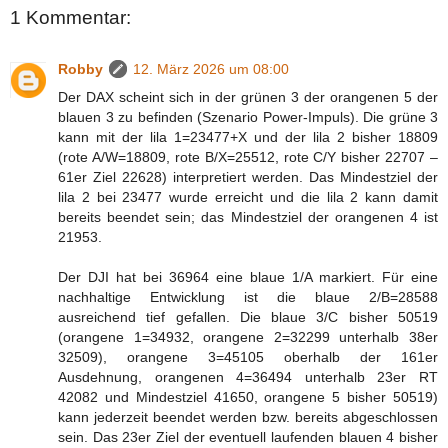
1 Kommentar:
Robby
12. März 2026 um 08:00
Der DAX scheint sich in der grünen 3 der orangenen 5 der
blauen 3 zu befinden (Szenario Power-Impuls). Die grüne 3
kann mit der lila 1=23477+X und der lila 2 bisher 18809
(rote A/W=18809, rote B/X=25512, rote C/Y bisher 22707 –
61er Ziel 22628) interpretiert werden. Das Mindestziel der
lila 2 bei 23477 wurde erreicht und die lila 2 kann damit
bereits beendet sein; das Mindestziel der orangenen 4 ist
21953.
Der DJI hat bei 36964 eine blaue 1/A markiert. Für eine
nachhaltige Entwicklung ist die blaue 2/B=28588
ausreichend tief gefallen. Die blaue 3/C bisher 50519
(orangene 1=34932, orangene 2=32299 unterhalb 38er
32509), orangene 3=45105 oberhalb der 161er
Ausdehnung, orangenen 4=36494 unterhalb 23er RT
42082 und Mindestziel 41650, orangene 5 bisher 50519)
kann jederzeit beendet werden bzw. bereits abgeschlossen
sein. Das 23er Ziel der eventuell laufenden blauen 4 bisher