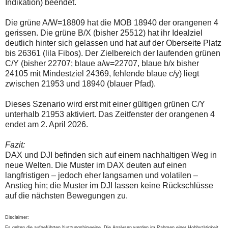
Indikation) beendet.
Die grüne A/W=18809 hat die MOB 18940 der orangenen 4
gerissen. Die grüne B/X (bisher 25512) hat ihr Idealziel
deutlich hinter sich gelassen und hat auf der Oberseite Platz
bis 26361 (lila Fibos). Der Zielbereich der laufenden grünen
C/Y (bisher 22707; blaue a/w=22707, blaue b/x bisher
24105 mit Mindestziel 24369, fehlende blaue c/y) liegt
zwischen 21953 und 18940 (blauer Pfad).
Dieses Szenario wird erst mit einer gültigen grünen C/Y
unterhalb 21953 aktiviert. Das Zeitfenster der orangenen 4
endet am 2. April 2026.
Fazit:
DAX und DJI befinden sich auf einem nachhaltigen Weg in
neue Welten. Die Muster im DAX deuten auf einen
langfristigen – jedoch eher langsamen und volatilen –
Anstieg hin; die Muster im DJI lassen keine Rückschlüsse
auf die nächsten Bewegungen zu.
Disclaimer:
Es gelten die aufgeführten Nutzungshinweise. Die Analysen werden im Rahmen einer Hobbytätigkeit