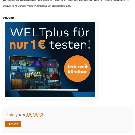
erstellt und stellen keine Handlungsempfehlungen dar.
Anzeige
Robby
um
19:49:00
Teilen