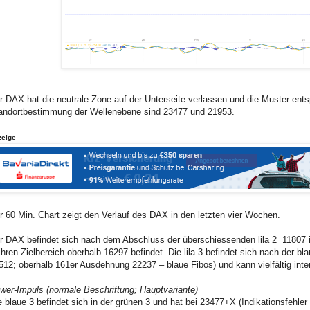
r DAX hat die neutrale Zone auf der Unterseite verlassen und die Muster ent
andortbestimmung der Wellenebene sind 23477 und 21953.
zeige
r 60 Min. Chart zeigt den Verlauf des DAX in den letzten vier Wochen.
r DAX befindet sich nach dem Abschluss der überschiessenden lila 2=11807 in 
 ihren Zielbereich oberhalb 16297 befindet. Die lila 3 befindet sich nach der 
512; oberhalb 161er Ausdehnung 22237 – blaue Fibos) und kann vielfältig inter
wer-Impuls (normale Beschriftung; Hauptvariante)
e blaue 3 befindet sich in der grünen 3 und hat bei 23477+X (Indikationsfehler in