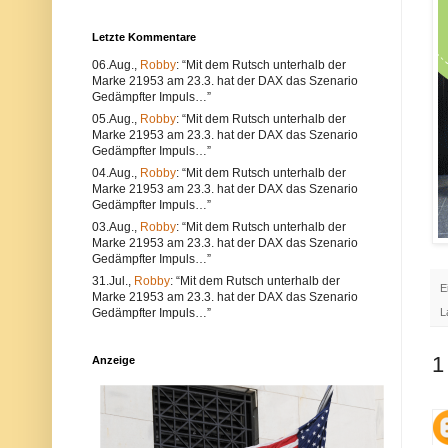
u
e
n
r
Letzte Kommentare
d
w
k
e
06.Aug.,
Robby
: “Mit dem Rutsch unterhalb der
ö
n
n
d
Marke 21953 am 23.3. hat der DAX das Szenario
n
e
Gedämpfter Impuls…”
e
n
05.Aug.,
Robby
: “Mit dem Rutsch unterhalb der
n
S
Marke 21953 am 23.3. hat der DAX das Szenario
s
i
o
e
Gedämpfter Impuls…”
w
e
04.Aug.,
Robby
: “Mit dem Rutsch unterhalb der
o
i
Marke 21953 am 23.3. hat der DAX das Szenario
h
n
Gedämpfter Impuls…”
l
e
t
n
03.Aug.,
Robby
: “Mit dem Rutsch unterhalb der
e
a
Marke 21953 am 23.3. hat der DAX das Szenario
c
n
Gedämpfter Impuls…”
h
d
n
e
31.Jul.,
Robby
: “Mit dem Rutsch unterhalb der
E
i
r
Marke 21953 am 23.3. hat der DAX das Szenario
s
e
Gedämpfter Impuls…”
L
c
n
h
B
e
r
1
P
o
Anzeige
r
w
o
s
b
e
l
r
e
.
m
A