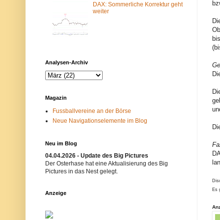
bz
DAX: Sommerliche Korrektur geht
m
N
weiter
-
e
F
t
Di
i
z
Ob
l
w
bi
t
e
e
r
(b
r
k
b
i
Analysen-Archiv
Ge
l
s
Di
o
t
c
n
k
i
Di
i
c
Magazin
ge
e
h
r
t
un
Fussballvereine an der Börse
t
e
Neue Navigationselemente im Blog
.
r
Di
E
w
i
ü
n
n
Neu im Blog
Fa
m
s
DA
04.04.2026 - Update des Big Pictures
ö
c
la
g
h
Der Osterhase hat eine Aktualisierung des Big
l
t
Pictures in das Nest gelegt.
i
.
Dis
c
B
Es 
h
i
Anzeige
e
t
r
t
An
G
e
r
v