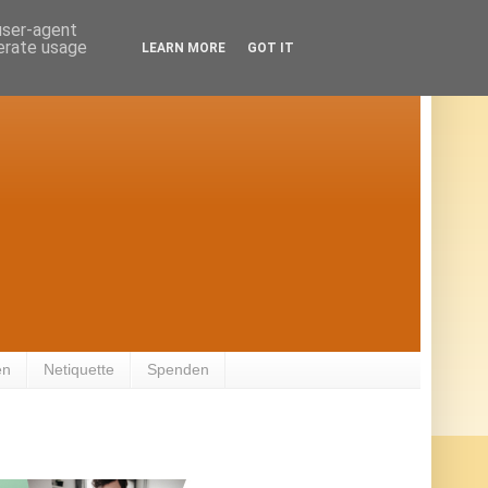
 user-agent
nerate usage
LEARN MORE
GOT IT
en
Netiquette
Spenden