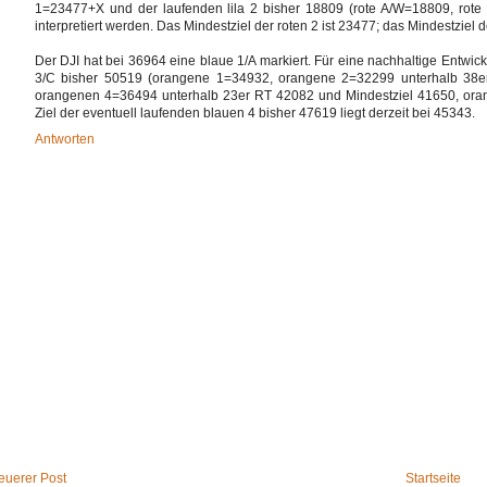
1=23477+X und der laufenden lila 2 bisher 18809 (rote A/W=18809, rote 
interpretiert werden. Das Mindestziel der roten 2 ist 23477; das Mindestziel 
Der DJI hat bei 36964 eine blaue 1/A markiert. Für eine nachhaltige Entwick
3/C bisher 50519 (orangene 1=34932, orangene 2=32299 unterhalb 38e
orangenen 4=36494 unterhalb 23er RT 42082 und Mindestziel 41650, oran
Ziel der eventuell laufenden blauen 4 bisher 47619 liegt derzeit bei 45343.
Antworten
euerer Post
Startseite