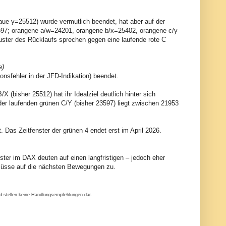
aue y=25512) wurde vermutlich beendet, hat aber auf der
 23597; orangene a/w=24201, orangene b/x=25402, orangene c/y
Muster des Rücklaufs sprechen gegen eine laufende rote C
e)
nsfehler in der JFD-Indikation) beendet.
(bisher 25512) hat ihr Idealziel deutlich hinter sich
h der laufenden grünen C/Y (bisher 23597) liegt zwischen 21953
. Das Zeitfenster der grünen 4 endet erst im April 2026.
ter im DAX deuten auf einen langfristigen – jedoch eher
hlüsse auf die nächsten Bewegungen zu.
nd stellen keine Handlungsempfehlungen dar.