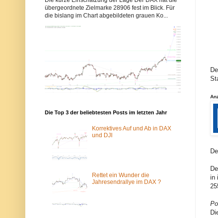
b
b
übergeordnete Zielmarke 28906 fest im Blick. Für
b
b
die bislang im Chart abgebildeten grauen Ko...
y
y
s
s
-
-
e
e
l
l
l
l
i
i
o
o
De
t
t
St
t
t
w
w
e
e
An
l
l
l
l
Die Top 3 der beliebtesten Posts im letzten Jahr
e
e
n
n
.
.
Korrektives Auf und Ab in DAX
d
d
und DJI
e
e
w
ü
De
u
b
r
e
De
d
r
e
d
Rettet ein Wunder die
in
v
a
Jahresendrallye im DAX ?
25
o
s
m
T
S
o
Po
p
r
Di
a
-