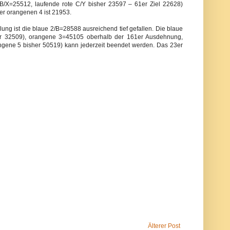
B/X=25512, laufende rote C/Y bisher 23597 – 61er Ziel 22628)
der orangenen 4 ist 21953.
lung ist die blaue 2/B=28588 ausreichend tief gefallen. Die blaue
r 32509), orangene 3=45105 oberhalb der 161er Ausdehnung,
gene 5 bisher 50519) kann jederzeit beendet werden. Das 23er
Älterer Post