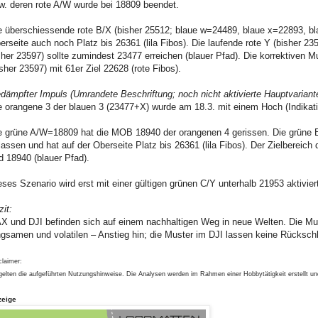
w. deren rote A/W wurde bei 18809 beendet.
e überschiessende rote B/X (bisher 25512; blaue w=24489, blaue x=22893, bl
erseite auch noch Platz bis 26361 (lila Fibos). Die laufende rote Y (bisher
sher 23597) sollte zumindest 23477 erreichen (blauer Pfad). Die korrektiven 
isher 23597) mit 61er Ziel 22628 (rote Fibos).
dämpfter Impuls (Umrandete Beschriftung; noch nicht aktivierte Hauptvariant
e orangene 3 der blauen 3 (23477+X) wurde am 18.3. mit einem Hoch (Indikatio
e grüne A/W=18809 hat die MOB 18940 der orangenen 4 gerissen. Die grüne B/X 
lassen und hat auf der Oberseite Platz bis 26361 (lila Fibos). Der Zielbereic
d 18940 (blauer Pfad).
eses Szenario wird erst mit einer gültigen grünen C/Y unterhalb 21953 aktiviert
zit:
X und DJI befinden sich auf einem nachhaltigen Weg in neue Welten. Die Mus
ngsamen und volatilen – Anstieg hin; die Muster im DJI lassen keine Rücksc
claimer:
gelten die aufgeführten Nutzungshinweise. Die Analysen werden im Rahmen einer Hobbytätigkeit erstellt u
zeige