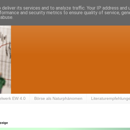
deliver its services and to analyze traffic. Your IP address and
formance and security metrics to ensure quality of service, ge
 abuse.
elwerk EW 4.0
Börse als Naturphänomen
Literaturempfehlung
zeige